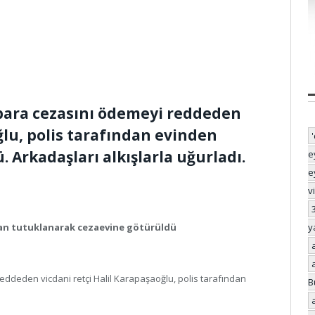
para cezasını ödemeyi reddeden
ğlu, polis tarafından evinden
 Arkadaşları alkışlarla uğurladı.
e
e
v
y
ndan tutuklanarak cezaevine götürüldü
ddeden vicdani retçi Halil Karapaşaoğlu, polis tarafından
B