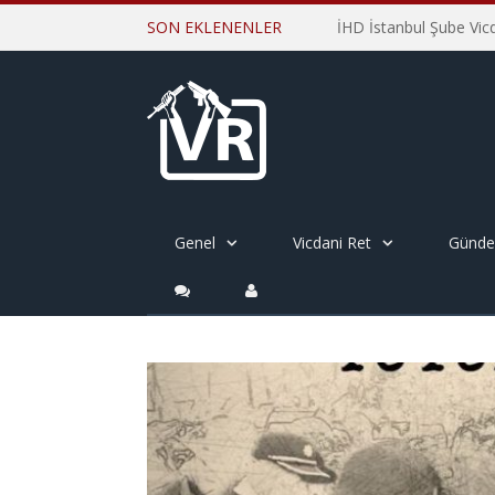
SON EKLENENLER
Genel
Vicdani Ret
Günd