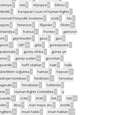
estonya
2
eta
5
etiyopya
4
Etkiniz
1
etkinlik
1
European Court of Human Rights
1
Evrensel Periyodik İnceleme
2
ezidi
1
fas
1
faşizm
4
feminizm
2
filipinler
6
filistin
36
Finlandiya
9
fransa
37
frontex
1
garnizon
ent
1
gayrimüslim
7
gaza
1
gazi
6
gazze
13
GBT
86
gıda
1
greenpeace
1
guatemala
2
güney afrika
1
güney çin
enizi
3
güney sudan
16
gürcistan
2
güvenlik
35
hafif silahlar
3
haiti
1
halkı
skerlikten soğutma
1
hamas
2
hayvan
20
hidrojen bombası
3
hindistan
12
hirosima-
agasaki
16
hırvatistan
1
hollanda
5
hrw
31
Human Rights Committee
1
iç
üvenlik
67
ICAN
3
IFOR
2
İHA
41
İHD
29
iklim
7
iltica
1
inan mayıs aru
1
incirlik
6
İngiltere
45
insan hakkı
2
insan hakları
138