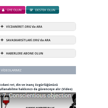
ÜYE OLUN
DESTEK OLUN
VİCDANİRET.ORG'da ARA
SAVASKARSİTLARİ.ORG'da ARA
HABERLERE ABONE OLUN
VIDEOLARIMIZ
icdani ret, din ve inanç özgürlüğünüzü
ullanabilme hakkınızı da güvenceye alır (Video)