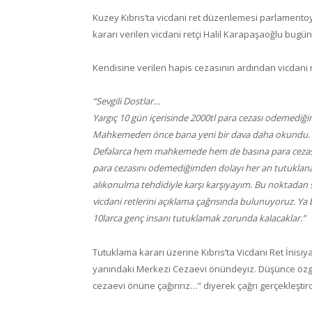
Kuzey Kıbrıs’ta vicdani ret düzenlemesi parlamentoy
kararı verilen vicdani retçi Halil Karapaşaoğlu bugün
Kendisine verilen hapis cezasının ardından vicdani 
“Sevgili Dostlar…
Yargıç 10 gün içerisinde 2000tl para cezası odemediği
Mahkemeden önce bana yeni bir dava daha okundu. 4
Defalarca hem mahkemede hem de basına para ceza
para cezasını odemediğimden dolayı her an tutuklana
alıkonulma tehdidiyle karşı karşıyayım. Bu noktadan son
vicdani retlerini açıklama çağrısında bulunuyoruz. Y
10larca genç insanı tutuklamak zorunda kalacaklar.”
Tutuklama kararı üzerine Kıbrıs’ta Vicdani Ret İnisiya
yanındaki Merkezi Cezaevi önündeyiz. Düşünce özgü
cezaevi önüne çağırırız…” diyerek çağrı gerçekleştird