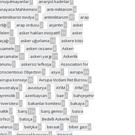
onuşulmayanlar
1
anarşist kadınlar
1
Anayasa Mahkemesi
4
anti-militarizm
4
antimilitarist medya
8
antimilitarizm
97
arap
rliği
1
arap ordusu
2
arjantin
1
asker
ileleri
1
asker hakları inisiyatifi
15
asker
açağı
31
asker uğurlama
18
askere kötü
uamele
55
askeri cezaevi
4
Askeri
arcamalar
92
askeri yargı
17
Askerlik
anunu
1
askersiz lefkoşa
5
Association for
onscientious Objection
1
asya
1
avrupa
41
avrupa konseyi
26
Avrupa Vicdani Ret Bürosu
2
avustralya
5
avusturya
2
AYİM
1
AYM
14
ayrımcılık
1
azerbaycan
8
bae
2
bahçeşehir
niversitesi
1
bakanlar komitesi
4
bakaya
8
baltık
7
barış
174
barış gemisi
1
basra
örfezi
5
batoça
1
Bedelli Askerlik
114
belarus
13
belçika
6
beraat
1
biber gazı
8
BİKG
1
bireysel başvuru
2
bireysel