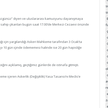
s
s
n üzgünüz” diyen ve uluslararası kamuoyunu dayanışmaya
 sahip çıkanları bugün saat 17.00’de Merkezi Cezaevi önünde
f
diği için yargılandığı Askeri Mahkeme tarafından 3 Ocak’ta
ayı 10 gün içinde ödememesi halinde ise 20 gün hapisliğe
ni açıklamış, geçtiğimiz günlerde de istinafa gitmişti.
o
 içeren Askerlik (Değişiklik) Yasa Tasarısı’nı Meclis’e
a
r
z