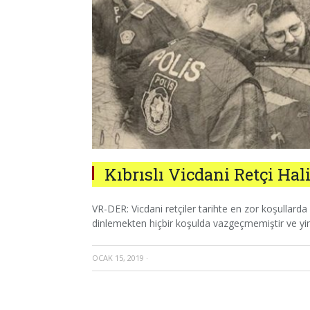
Kıbrıslı Vicdani Retçi Ha
VR-DER: Vicdani retçiler tarihte en zor koşullarda
dinlemekten hiçbir koşulda vazgeçmemiştir ve yi
OCAK 15, 2019
·