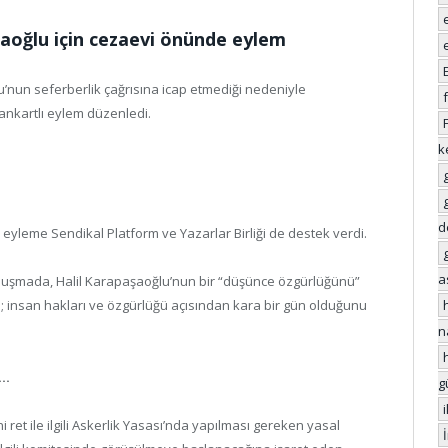
şaoğlu için cezaevi önünde eylem
ğlu’nun seferberlik çağrısına icap etmediği nedeniyle
nkartlı eylem düzenledi.
k
d
n eyleme Sendikal Platform ve Yazarlar Birliği de destek verdi.
a
 konuşmada, Halil Karapaşaoğlu’nun bir “düşünce özgürlüğünü”
 insan hakları ve özgürlüğü açısından kara bir gün olduğunu
n
I…
g
ret ile ilgili Askerlik Yasası’nda yapılması gereken yasal