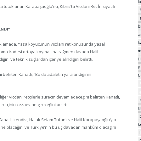
k
da tutuklanan Karapaşaoğlu’nu, Kıbrıs’ta Vicdani Ret İnisiyatifi
bi
ANDI”
a
k
açıklamada, Yasa koyucunun vicdani ret konusunda yasal
m
a iradesi ortaya koymasına rağmen davada Halil
H
nı ve teknik suçlardan içeriye alındığını belirtti.
K
 belirten Kanatlı, “Bu da adaletin yaralandığının
C
er vicdani retçilerle sürecin devam edeceğini belirten Kanatlı,
tçinin cezaevine gireceğini belirtti.
ü
natlı, kendisi, Haluk Selam Tufanlı ve Halil Karapaşaoğlu’yla
k
yhine olacağını ve Türkiye’nin bu üç davadan mahkûm olacağını