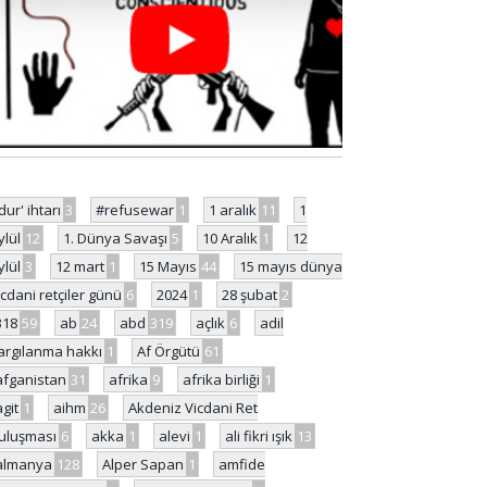
'dur' ihtarı
3
#refusewar
1
1 aralık
11
1
ylül
12
1. Dünya Savaşı
5
10 Aralık
1
12
ylül
3
12 mart
1
15 Mayıs
44
15 mayıs dünya
icdani retçiler günü
6
2024
1
28 şubat
2
318
59
ab
24
abd
319
açlık
6
adil
argılanma hakkı
1
Af Örgütü
61
afganistan
31
afrika
9
afrika birliği
1
agit
1
aihm
26
Akdeniz Vicdani Ret
uluşması
6
akka
1
alevi
1
ali fikri ışık
13
almanya
128
Alper Sapan
1
amfide