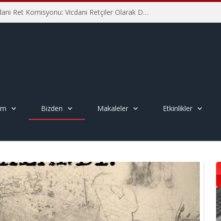
İHD İstanbul Şube Vicdani Ret Komisyonu: Vicdani Retçiler Olarak Destek İçin Buradayız!
em
Bizden
Makaleler
Etkinlikler