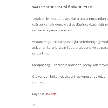
SAAT 17.00’DE CEZAEVİ ÖNÜNDE EYLEM
“Adaletin bir kez daha ayaklar altına alınmasında
çağıran Kanatlı, demokrasi ve düşünce özgürlüğüne
yapılacak eyleme davet etti.
Vicdani retçi Halil Karapaşaoğlu, seferberliğe gitme
açıklanan kararla, 2 bin TL para cezasına ve bu par
çarptırılmıştı.
Karapaşaoğlu, kararının ardından, parayı ödemeyeceği
Öte yandan hükümet, vicdani ret konusunda düzenleme
sunmuştu.
Kaynak:
Havadis
**