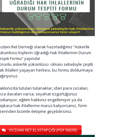
icdani Ret Derneği olarak hazırladığımız “Askerlik
ükümlüsü Kişilerin Uğradığı Hak İhlallerinin Durum
espiti Formu” yayında!
orunlu askerlik yükümlüsü olması sebebiyle çeşitli
ak ihlalleri yaşayan herkesi, bu formu doldurmaya
ağırıyoruz.
akkınızda tutulan tutanaklar, idari para cezaları,
eza davaları varsa; seyahat özgürlüğünüz
ısıtlanıyor, eğitim hakkınız engelleniyor ya da
aşkaca hak ihlallerine maruz kalıyorsanız, form
zerinden bizimle iletişime geçebilirsiniz.
VİCDANİ RET EL KİTAPÇIĞI (PDF İNDİR)