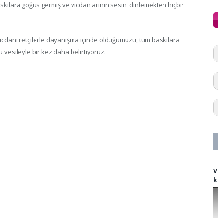
askılara göğüs germiş ve vicdanlarının sesini dinlemekten hiçbir
icdani retçilerle dayanışma içinde olduğumuzu, tüm baskılara
vesileyle bir kez daha belirtiyoruz.
V
k