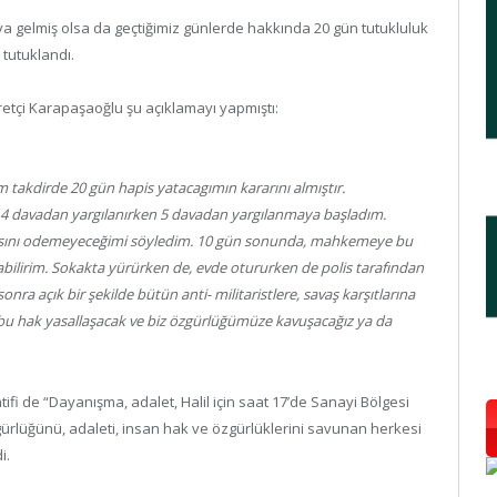
a gelmiş olsa da geçtiğimiz günlerde hakkında 20 gün tutukluluk
 tutuklandı.
retçi Karapaşaoğlu şu açıklamayı yapmıştı:
m takdirde 20 gün hapis yatacagımın kararını almıştır.
 davadan yargılanırken 5 davadan yargılanmaya başladım.
sını odemeyeceğimi söyledim. 10 gün sonunda, mahkemeye bu
bilirim. Sokakta yürürken de, evde otururken de polis tarafından
ra açık bir şekilde bütün anti- militaristlere, savaş karşıtlarına
a bu hak yasallaşacak ve biz özgürlüğümüze kavuşacağız ya da
tifi de “Dayanışma, adalet, Halil için saat 17’de Sanayi Bölgesi
rlüğünü, adaleti, insan hak ve özgürlüklerini savunan herkesi
i.