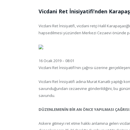
Vicdani Ret İnisiyatifi’nden Karapa
Vicdani Ret İnisiyatifi, vicdani retçi Halil Karapaşao
hapsedilmesi yüzünden Merkezi Cezaevi önünde pa
16 Ocak 2019 – 08:01
Vicdani Ret İnisiyatifi’nin çağrısı üzerine gerçekleşe
Vicdani Ret İnisiyatifi adına Murat Kanatlı yaptığı
savunduğundan cezaevine gönderildiğini, bu günün;
savundu.
DÜZENLEMENİN BİR AN ÖNCE YAPILMASI ÇAĞRIS
Askere gitmeyi ret etme hakkı anlamına gelen vicdani 