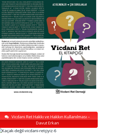
Vicdani Ret Hakkı ve Hakkın Kullanılması –
Davut Erkan