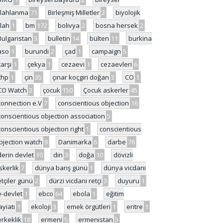
ilahlanma
71
Birleşmiş Milletler
2
biyolojik
ilah
1
bm
172
bolivya
2
bosna hersek
2
Bulgaristan
3
bulletin
14
bülten
11
burkina
aso
1
burundi
2
çad
1
campaign
5
çarşı
1
çekya
1
cezaevi
1
cezaevleri
6
chp
1
çin
35
çınar koçgiri doğan
3
CO
1
CO Watch
2
çocuk
150
Çocuk askerler
45
connection e.V
7
conscientious objection
16
conscientious objection association
5
conscientious objection right
1
conscientious
bjection watch
9
Danimarka
6
darbe
76
derin devlet
10
din
3
doğa
10
dövizli
skerlik
7
dünya barış günü
1
dünya vicdani
etçiler günü
2
dürzi vicdani retçi
3
duyuru
1
e-devlet
1
ebco
64
ebola
1
eğitim
ayiatı
1
ekoloji
3
emek örgütleri
1
eritre
1
erkeklik
18
ermeni
5
ermenistan
5