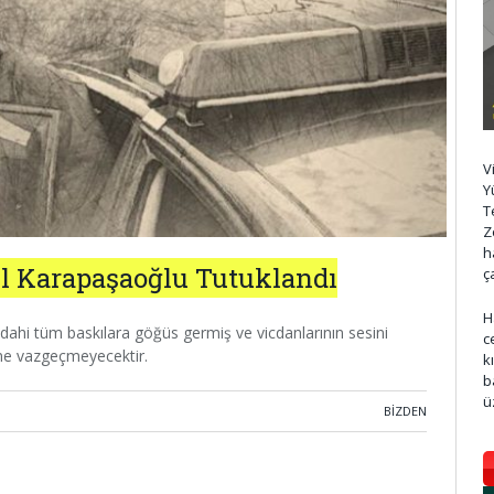
V
Y
T
Z
h
lil Karapaşaoğlu Tutuklandı
ç
H
 dahi tüm baskılara göğüs germiş ve vicdanlarının sesini
c
ne vazgeçmeyecektir.
k
b
ü
BIZDEN