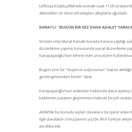
Lefkoşa Köşklüçiftlik’teki evinde saat 11.00 sıraların
aktivistleri ve dava arkadaşları alkışlarla uğurladı.
KANATLI: “BUGÜN BİR KEZ DAHA ADALET YARAL
Vicdani retçi Murat Kanatlı burada basına yaptığı 
düzenleme yapma konusunda yasal düzenleme yapm
Karapaşaoğlu’nun lehine olan unsurların kullanılmadığı
Bugün yine bir “düşünce suçlusunun” hapse atıldığını
göstergelerinden biridir” dedi.
Karapaşaoğlu’nun ardından hakkında dava açılmış diğ
beklenen yasanın geçmemesi halinde birçok vicdani re
AİHM’de bu konuda açılan davalara da işaret eden Ka
ilgili davaların sonuçlarının yüzde 99.9 Türkiye ale
da iddia etti.