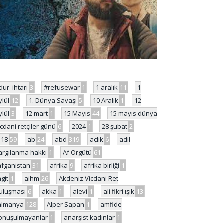
'dur' ihtarı
3
#refusewar
1
1 aralık
11
1
ylül
12
1. Dünya Savaşı
5
10 Aralık
1
12
ylül
3
12 mart
1
15 Mayıs
44
15 mayıs dünya
icdani retçiler günü
6
2024
1
28 şubat
2
318
59
ab
24
abd
319
açlık
6
adil
argılanma hakkı
1
Af Örgütü
61
afganistan
31
afrika
9
afrika birliği
1
agit
1
aihm
26
Akdeniz Vicdani Ret
uluşması
6
akka
1
alevi
1
ali fikri ışık
13
almanya
128
Alper Sapan
1
amfide
onuşulmayanlar
1
anarşist kadınlar
1