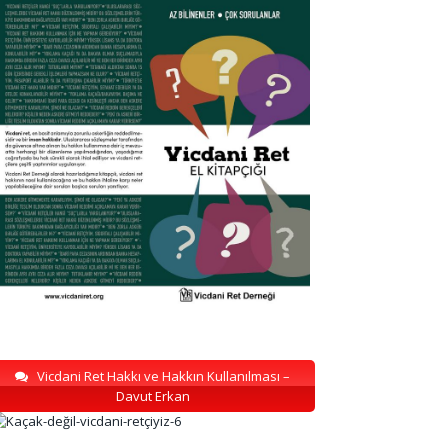
Vicdani Ret Hakkı ve Hakkın Kullanılması –
Davut Erkan