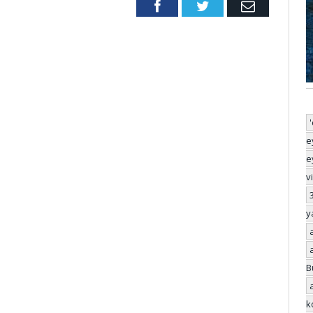
Facebook
Twitter
Email
e
e
v
y
B
k