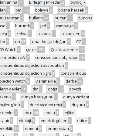
ilahlanma
71
Birleşmiş Milletler
2
biyolojik
ilah
1
bm
172
bolivya
2
bosna hersek
2
Bulgaristan
3
bulletin
14
bülten
11
burkina
aso
1
burundi
2
çad
1
campaign
5
çarşı
1
çekya
1
cezaevi
1
cezaevleri
6
chp
1
çin
35
çınar koçgiri doğan
3
CO
1
CO Watch
2
çocuk
150
Çocuk askerler
45
connection e.V
7
conscientious objection
16
conscientious objection association
5
conscientious objection right
1
conscientious
bjection watch
9
Danimarka
6
darbe
76
derin devlet
10
din
3
doğa
10
dövizli
skerlik
7
dünya barış günü
1
dünya vicdani
etçiler günü
2
dürzi vicdani retçi
3
duyuru
1
e-devlet
1
ebco
64
ebola
1
eğitim
ayiatı
1
ekoloji
3
emek örgütleri
1
eritre
1
erkeklik
18
ermeni
5
ermenistan
5