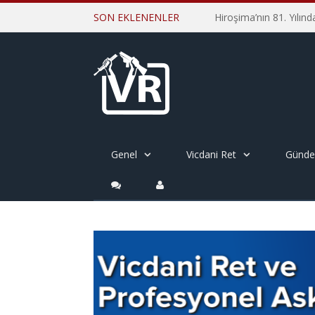
SON EKLENENLER
Genel
Vicdani Ret
Günd