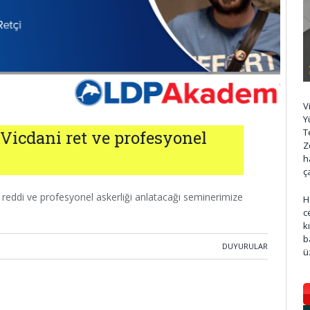
V
Y
T
Vicdani ret ve profesyonel
Z
h
ç
reddi ve profesyonel askerliği anlatacağı seminerimize
H
c
k
b
DUYURULAR
ü