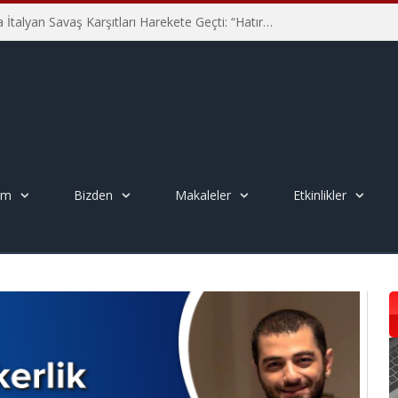
Hiroşima’nın 81. Yılında İtalyan Savaş Karşıtları Harekete Geçti: “Hatırlamak yeterli değil”
em
Bizden
Makaleler
Etkinlikler