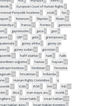
estonya
2
eta
5
etiyopya
4
Etkiniz
1
etkinlik
1
European Court of Human Rights
1
Evrensel Periyodik İnceleme
2
ezidi
1
fas
1
faşizm
4
feminizm
2
filipinler
6
filistin
36
Finlandiya
9
fransa
37
frontex
1
garnizon
ent
1
gayrimüslim
7
gaza
1
gazi
6
gazze
13
GBT
86
gıda
1
greenpeace
1
guatemala
2
güney afrika
1
güney çin
enizi
3
güney sudan
16
gürcistan
2
güvenlik
35
hafif silahlar
3
haiti
1
halkı
skerlikten soğutma
1
hamas
2
hayvan
20
hidrojen bombası
3
hindistan
12
hirosima-
agasaki
16
hırvatistan
1
hollanda
5
hrw
31
Human Rights Committee
1
iç
üvenlik
67
ICAN
3
IFOR
2
İHA
41
İHD
29
iklim
7
iltica
1
inan mayıs aru
1
incirlik
6
İngiltere
45
insan hakkı
2
insan hakları
138
insan hakları günü
2
İnsan Hakları Komitesi
2