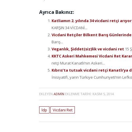
Ayrıca Bakınız:
Katliamın 2. yılında 34 vicdani retçi arıyo
KARŞIN 34 VİCDANİ...
Vicdani Retçiler Bilkent Barış Günlerind
Barış...
Veganlık, Şiddet(siz)lik ve vicdani ret
15 Ş
KKTC Askeri Mahkemesi Vicdani Ret Kararı
retçi Murat Kanatlı’nın Askeri...
Kıbrıs’ta tutsak vicdani retçi Kanatlı’ya 
İnisiyatifi, yarın Türkiye Cumhuriyeti’nin Lefk
EKLEYEN
ADMIN
EKLENME TARIHI:
KASIM 5, 2014
ldp
Vicdani Ret