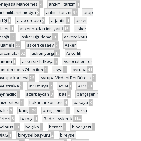
Anayasa Mahkemesi
4
anti-militarizm
4
antimilitarist medya
8
antimilitarizm
97
arap
rliği
1
arap ordusu
2
arjantin
1
asker
ileleri
1
asker hakları inisiyatifi
15
asker
açağı
31
asker uğurlama
18
askere kötü
uamele
55
askeri cezaevi
4
Askeri
arcamalar
92
askeri yargı
17
Askerlik
anunu
1
askersiz lefkoşa
5
Association for
onscientious Objection
1
asya
1
avrupa
41
avrupa konseyi
26
Avrupa Vicdani Ret Bürosu
2
avustralya
5
avusturya
2
AYİM
1
AYM
14
ayrımcılık
1
azerbaycan
8
bae
2
bahçeşehir
niversitesi
1
bakanlar komitesi
4
bakaya
8
baltık
7
barış
174
barış gemisi
1
basra
örfezi
5
batoça
1
Bedelli Askerlik
114
belarus
13
belçika
6
beraat
1
biber gazı
8
BİKG
1
bireysel başvuru
2
bireysel