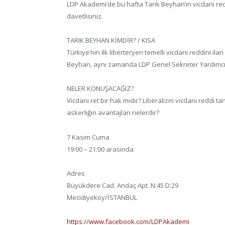
LDP Akademi’de bu hafta Tarık Beyhan’ın vicdani red
davetlisiniz.
TARIK BEYHAN KİMDİR? / KISA
Türkiye’nin ilk liberteryen temelli vicdani reddini ila
Beyhan, aynı zamanda LDP Genel Sekreter Yardımcıs
NELER KONUŞACAĞIZ?
Vicdani ret bir hak mıdır? Liberalizm vicdani reddi ta
askerliğin avantajları nelerdir?
7 Kasım Cuma
19:00 – 21:00 arasında
Adres
Büyükdere Cad. Andaç Apt. N:45 D:29
Mecidiyeköy/İSTANBUL
https://www.facebook.com/LDPAkademi