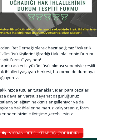
icdani Ret Derneği olarak hazırladığımız “Askerlik
ükümlüsü Kişilerin Uğradığı Hak İhlallerinin Durum
espiti Formu” yayında!
orunlu askerlik yükümlüsü olması sebebiyle çeşitli
ak ihlalleri yaşayan herkesi, bu formu doldurmaya
ağırıyoruz.
akkınızda tutulan tutanaklar, idari para cezaları,
eza davaları varsa; seyahat özgürlüğünüz
ısıtlanıyor, eğitim hakkınız engelleniyor ya da
aşkaca hak ihlallerine maruz kalıyorsanız, form
zerinden bizimle iletişime geçebilirsiniz.
VİCDANİ RET EL KİTAPÇIĞI (PDF İNDİR)