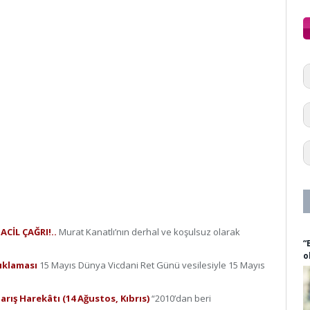
ACİL ÇAĞRI!..
Murat Kanatlı’nın derhal ve koşulsuz olarak
“
o
çıklaması
15 Mayıs Dünya Vicdani Ret Günü vesilesiyle 15 Mayıs
 Barış Harekâtı (14 Ağustos, Kıbrıs)
“2010’dan beri