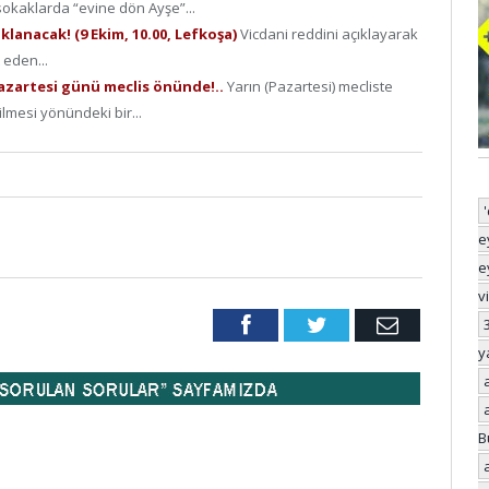
okaklarda “evine dön Ayşe”...
klanacak! (9 Ekim, 10.00, Lefkoşa)
Vicdani reddini açıklayarak
 eden...
, Pazartesi günü meclis önünde!..
Yarın (Pazartesi) mecliste
ilmesi yönündeki bir...
e
e
v
Facebook
Twitter
Email
y
B