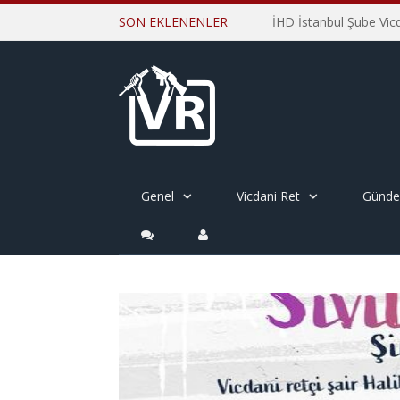
SON EKLENENLER
Genel
Vicdani Ret
Günd