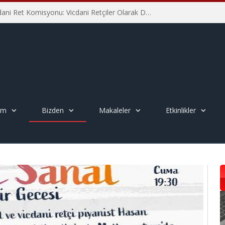
İHD İstanbul Şube Vicdani Ret Komisyonu: Vicdani Retçiler Olarak Destek İçin Buradayız!
em
Bizden
Makaleler
Etkinlikler