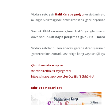
Vicdani retçi şair
Halil Karapaşaoğlu
ve vicdani ret
müziğin birlikteliğinde antimilitarist bir gece organiz
Savcılık AİHM kararına rağmen Halil’in yargılanmasını
dava sonucu
30 Mayıs perşembe günü Halil mah
Vicdani retçiler düzenlenecek gecede direnişlerine 
gösterecektir. Zorunlu askerliğe karşı yaşasın ŞİİR 
@mothernaturecyprus
#vicdanirethaktir
#şiirgecesi
https://maps.app.goo.gl/rrQtz8ByfB6bh5N4A
Kıbrıs’ta vicdani ret