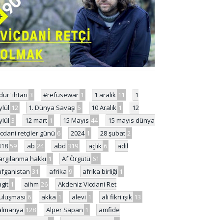
'dur' ihtarı
3
#refusewar
1
1 aralık
11
1
ylül
12
1. Dünya Savaşı
5
10 Aralık
1
12
ylül
3
12 mart
1
15 Mayıs
44
15 mayıs dünya
icdani retçiler günü
6
2024
1
28 şubat
2
318
59
ab
24
abd
319
açlık
6
adil
argılanma hakkı
1
Af Örgütü
61
afganistan
31
afrika
9
afrika birliği
1
agit
1
aihm
26
Akdeniz Vicdani Ret
uluşması
6
akka
1
alevi
1
ali fikri ışık
13
almanya
128
Alper Sapan
1
amfide