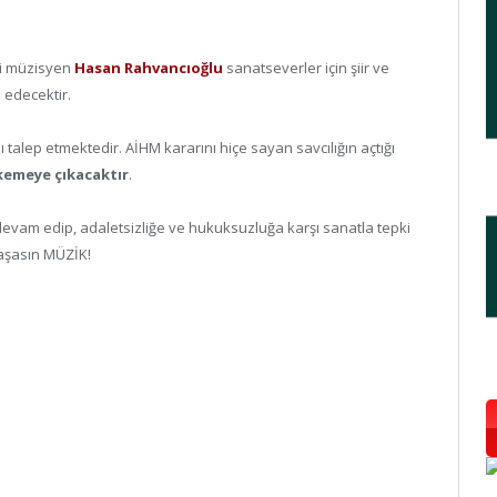
çi müzisyen
Hasan Rahvancıoğlu
sanatseverler için şiir ve
e edecektir.
 talep etmektedir. AİHM kararını hiçe sayan savcılığın açtığı
kemeye çıkacaktır
.
devam edip, adaletsizliğe ve hukuksuzluğa karşı sanatla tepki
yaşasın MÜZİK!