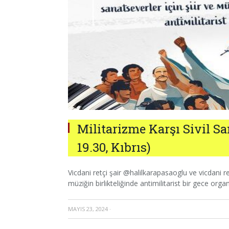
Militarizme Karşı Sivil Sa
19.30, Kıbrıs)
Vicdani retçi şair @halilkarapasaoglu ve vicdani 
müziğin birlikteliğinde antimilitarist bir gece orga
MAYIS 23, 2024
·