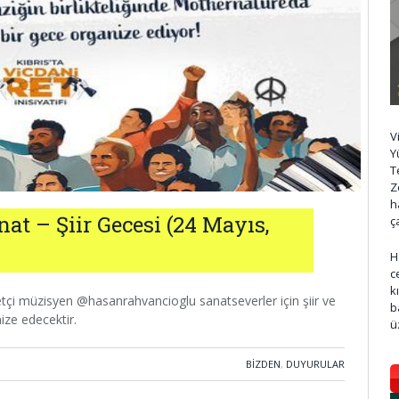
V
Y
T
Z
h
nat – Şiir Gecesi (24 Mayıs,
ç
H
c
k
retçi müzisyen @hasanrahvancioglu sanatseverler için şiir ve
b
nize edecektir.
ü
BIZDEN
,
DUYURULAR