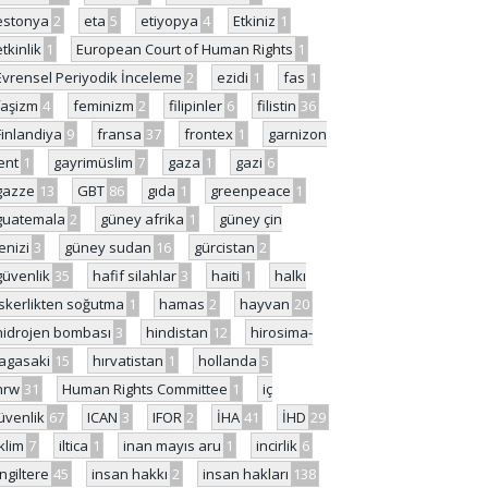
estonya
2
eta
5
etiyopya
4
Etkiniz
1
etkinlik
1
European Court of Human Rights
1
Evrensel Periyodik İnceleme
2
ezidi
1
fas
1
faşizm
4
feminizm
2
filipinler
6
filistin
36
Finlandiya
9
fransa
37
frontex
1
garnizon
ent
1
gayrimüslim
7
gaza
1
gazi
6
gazze
13
GBT
86
gıda
1
greenpeace
1
guatemala
2
güney afrika
1
güney çin
enizi
3
güney sudan
16
gürcistan
2
güvenlik
35
hafif silahlar
3
haiti
1
halkı
skerlikten soğutma
1
hamas
2
hayvan
20
hidrojen bombası
3
hindistan
12
hirosima-
agasaki
15
hırvatistan
1
hollanda
5
hrw
31
Human Rights Committee
1
iç
üvenlik
67
ICAN
3
IFOR
2
İHA
41
İHD
29
iklim
7
iltica
1
inan mayıs aru
1
incirlik
6
İngiltere
45
insan hakkı
2
insan hakları
138