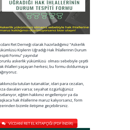
icdani Ret Derneği olarak hazırladığımız “Askerlik
ükümlüsü Kişilerin Uğradığı Hak İhlallerinin Durum
espiti Formu” yayında!
orunlu askerlik yükümlüsü olması sebebiyle çeşitli
ak ihlalleri yaşayan herkesi, bu formu doldurmaya
ağırıyoruz.
akkınızda tutulan tutanaklar, idari para cezaları,
eza davaları varsa; seyahat özgürlüğünüz
ısıtlanıyor, eğitim hakkınız engelleniyor ya da
aşkaca hak ihlallerine maruz kalıyorsanız, form
zerinden bizimle iletişime geçebilirsiniz.
VİCDANİ RET EL KİTAPÇIĞI (PDF İNDİR)