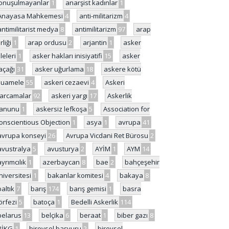
onuşulmayanlar
1
anarşist kadınlar
1
Anayasa Mahkemesi
4
anti-militarizm
4
antimilitarist medya
8
antimilitarizm
97
arap
rliği
1
arap ordusu
2
arjantin
1
asker
ileleri
1
asker hakları inisiyatifi
15
asker
açağı
31
asker uğurlama
18
askere kötü
uamele
55
askeri cezaevi
4
Askeri
arcamalar
92
askeri yargı
17
Askerlik
anunu
1
askersiz lefkoşa
5
Association for
onscientious Objection
1
asya
1
avrupa
41
avrupa konseyi
26
Avrupa Vicdani Ret Bürosu
2
avustralya
5
avusturya
2
AYİM
1
AYM
14
ayrımcılık
1
azerbaycan
8
bae
2
bahçeşehir
niversitesi
1
bakanlar komitesi
4
bakaya
8
baltık
7
barış
174
barış gemisi
1
basra
örfezi
5
batoça
1
Bedelli Askerlik
114
belarus
13
belçika
6
beraat
1
biber gazı
8
BİKG
1
bireysel başvuru
2
bireysel