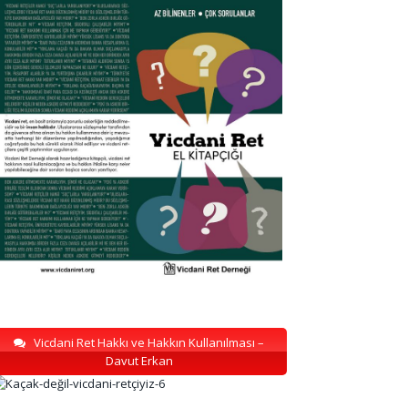
Vicdani Ret Hakkı ve Hakkın Kullanılması –
Davut Erkan