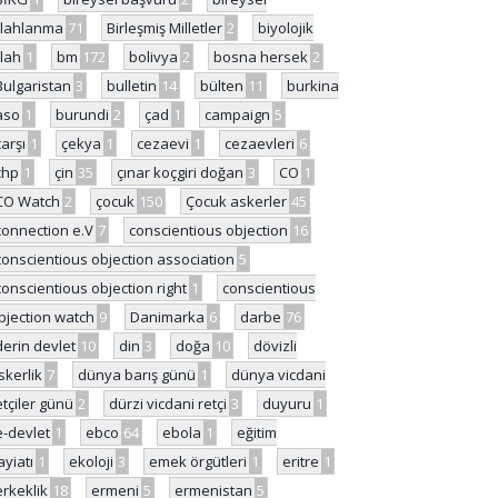
ilahlanma
71
Birleşmiş Milletler
2
biyolojik
ilah
1
bm
172
bolivya
2
bosna hersek
2
Bulgaristan
3
bulletin
14
bülten
11
burkina
aso
1
burundi
2
çad
1
campaign
5
çarşı
1
çekya
1
cezaevi
1
cezaevleri
6
chp
1
çin
35
çınar koçgiri doğan
3
CO
1
CO Watch
2
çocuk
150
Çocuk askerler
45
connection e.V
7
conscientious objection
16
conscientious objection association
5
conscientious objection right
1
conscientious
bjection watch
9
Danimarka
6
darbe
76
derin devlet
10
din
3
doğa
10
dövizli
skerlik
7
dünya barış günü
1
dünya vicdani
etçiler günü
2
dürzi vicdani retçi
3
duyuru
1
e-devlet
1
ebco
64
ebola
1
eğitim
ayiatı
1
ekoloji
3
emek örgütleri
1
eritre
1
erkeklik
18
ermeni
5
ermenistan
5