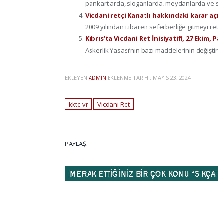
pankartlarda, sloganlarda, meydanlarda ve s
Vicdani retçi Kanatlı hakkındaki karar açı
2009 yılından itibaren seferberliğe gitmeyi ret
Kıbrıs’ta Vicdani Ret İnisiyatifi, 27 Ekim
Askerlik Yasası’nın bazı maddelerinin değiştir
EKLEYEN
ADMIN
EKLENME TARIHI:
MAYIS 23, 2024
kktc-vr
Vicdani Ret
PAYLAŞ.