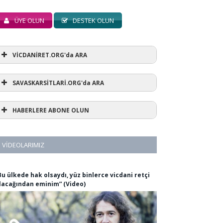
ÜYE OLUN
DESTEK OLUN
VİCDANİRET.ORG'da ARA
SAVASKARSİTLARİ.ORG'da ARA
HABERLERE ABONE OLUN
VIDEOLARIMIZ
Bu ülkede hak olsaydı, yüz binlerce vicdani retçi
lacağından eminim” (Video)