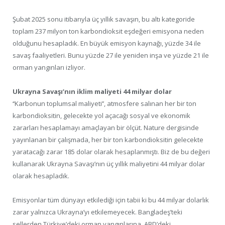
Şubat 2025 sonu itibarıyla üç yıllık savaşın, bu altı kategoride
toplam 237 milyon ton karbondioksit eşdeğeri emisyona neden
olduğunu hesapladık. En büyük emisyon kaynağı, yüzde 34 ile
savaş faaliyetleri. Bunu yüzde 27 ile yeniden inşa ve yüzde 21 ile
orman yangınları izliyor.
Ukrayna Savaşı’nın iklim maliyeti 44 milyar dolar
‘‘Karbonun toplumsal maliyeti’’, atmosfere salınan her bir ton
karbondioksitin, gelecekte yol açacağı sosyal ve ekonomik
zararları hesaplamayı amaçlayan bir ölçüt. Nature dergisinde
yayınlanan bir çalışmada, her bir ton karbondioksitin gelecekte
yaratacağı zarar 185 dolar olarak hesaplanmıştı. Biz de bu değeri
kullanarak Ukrayna Savaşı’nın üç yıllık maliyetini 44 milyar dolar
olarak hesapladık.
Emisyonlar tüm dünyayı etkilediği için tabii ki bu 44 milyar dolarlık
zarar yalnızca Ukrayna’yı etkilemeyecek. Bangladeş’teki
sellerden Türkiye’deki orman yangınlarına, ABD’deki