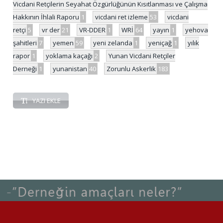
Vicdani Retçilerin Seyahat Özgürlüğünün Kısıtlanması ve Çalışma
Hakkının İhlali Raporu
1
vicdani ret izleme
53
vicdani
retçi
5
vr der
21
VR-DDER
1
WRİ
64
yayın
1
yehova
şahitleri
7
yemen
59
yeni zelanda
1
yeniçağ
1
yılık
rapor
1
yoklama kaçağı
2
Yunan Vicdani Retçiler
Derneği
1
yunanistan
40
Zorunlu Askerlik
183
YAZI EKLE