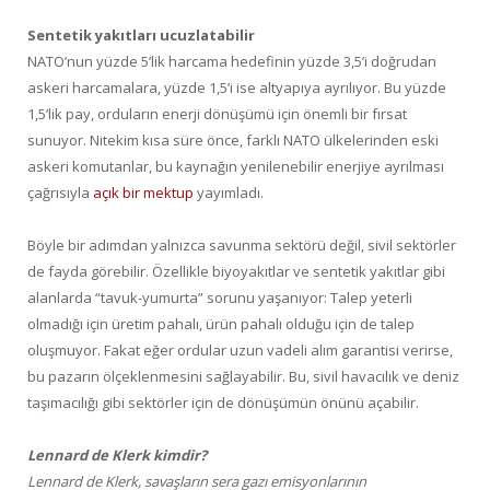
Sentetik yakıtları ucuzlatabilir
NATO’nun yüzde 5’lik harcama hedefinin yüzde 3,5’i doğrudan
askeri harcamalara, yüzde 1,5’i ise altyapıya ayrılıyor. Bu yüzde
1,5’lik pay, orduların enerji dönüşümü için önemli bir fırsat
sunuyor. Nitekim kısa süre önce, farklı NATO ülkelerinden eski
askeri komutanlar, bu kaynağın yenilenebilir enerjiye ayrılması
çağrısıyla
açık bir mektup
yayımladı.
Böyle bir adımdan yalnızca savunma sektörü değil, sivil sektörler
de fayda görebilir. Özellikle biyoyakıtlar ve sentetik yakıtlar gibi
alanlarda “tavuk-yumurta” sorunu yaşanıyor: Talep yeterli
olmadığı için üretim pahalı, ürün pahalı olduğu için de talep
oluşmuyor. Fakat eğer ordular uzun vadeli alım garantisi verirse,
bu pazarın ölçeklenmesini sağlayabilir. Bu, sivil havacılık ve deniz
taşımacılığı gibi sektörler için de dönüşümün önünü açabilir.
Lennard de Klerk kimdir?
Lennard de Klerk, savaşların sera gazı emisyonlarının