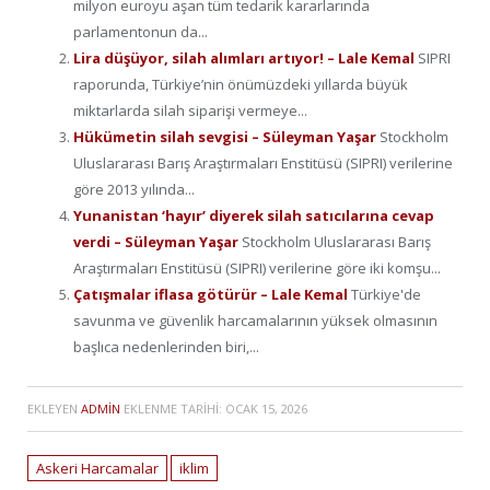
milyon euroyu aşan tüm tedarik kararlarında
parlamentonun da...
Lira düşüyor, silah alımları artıyor! – Lale Kemal
SIPRI
raporunda, Türkiye’nin önümüzdeki yıllarda büyük
miktarlarda silah siparişi vermeye...
Hükümetin silah sevgisi – Süleyman Yaşar
Stockholm
Uluslararası Barış Araştırmaları Enstitüsü (SIPRI) verilerine
göre 2013 yılında...
Yunanistan ‘hayır’ diyerek silah satıcılarına cevap
verdi – Süleyman Yaşar
Stockholm Uluslararası Barış
Araştırmaları Enstitüsü (SIPRI) verilerine göre iki komşu...
Çatışmalar iflasa götürür – Lale Kemal
Türkiye'de
savunma ve güvenlik harcamalarının yüksek olmasının
başlıca nedenlerinden biri,...
EKLEYEN
ADMIN
EKLENME TARIHI:
OCAK 15, 2026
Askeri Harcamalar
iklim