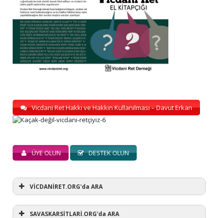
Vicdani Ret Hakkı ve Hakkın Kullanılması – Davut Erkan
ÜYE OLUN
DESTEK OLUN
VİCDANİRET.ORG'da ARA
SAVASKARSİTLARİ.ORG'da ARA