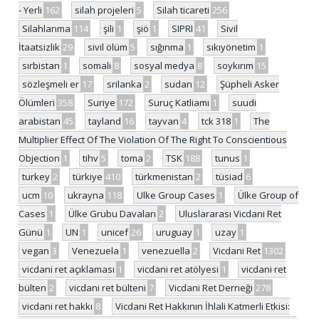
- Yerli
162
silah projeleri
5
Silah ticareti
256
Silahlanma
114
şili
1
şiö
1
SIPRI
41
Sivil
İtaatsizlik
29
sivil ölüm
5
sığınma
1
sıkıyönetim
1
sırbistan
1
somali
8
sosyal medya
8
soykırım
15
sözleşmeli er
17
srilanka
2
sudan
12
Şüpheli Asker
Ölümleri
358
Suriye
172
Suruç Katliamı
1
suudi
arabistan
45
tayland
16
tayvan
4
tck 318
1
The
Multiplier Effect Of The Violation Of The Right To Conscientious
Objection
1
tihv
5
toma
2
TSK
188
tunus
1
turkey
2
türkiye
410
türkmenistan
2
tüsiad
6
ucm
10
ukrayna
118
Ulke Group Cases
1
Ülke Group of
Cases
1
Ülke Grubu Davaları
2
Uluslararası Vicdani Ret
Günü
1
UN
1
unicef
26
uruguay
1
uzay
1
vegan
3
Venezuela
1
venezuella
2
Vicdani Ret
1302
vicdani ret açıklaması
1
vicdani ret atölyesi
1
vicdani ret
bülten
2
vicdani ret bülteni
7
Vicdani Ret Derneği
278
vicdani ret hakkı
8
Vicdani Ret Hakkının İhlali Katmerli Etkisi: