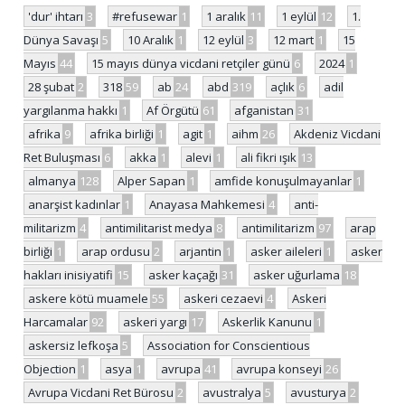
'dur' ihtarı
3
#refusewar
1
1 aralık
11
1 eylül
12
1.
Dünya Savaşı
5
10 Aralık
1
12 eylül
3
12 mart
1
15
Mayıs
44
15 mayıs dünya vicdani retçiler günü
6
2024
1
28 şubat
2
318
59
ab
24
abd
319
açlık
6
adil
yargılanma hakkı
1
Af Örgütü
61
afganistan
31
afrika
9
afrika birliği
1
agit
1
aihm
26
Akdeniz Vicdani
Ret Buluşması
6
akka
1
alevi
1
ali fikri ışık
13
almanya
128
Alper Sapan
1
amfide konuşulmayanlar
1
anarşist kadınlar
1
Anayasa Mahkemesi
4
anti-
militarizm
4
antimilitarist medya
8
antimilitarizm
97
arap
birliği
1
arap ordusu
2
arjantin
1
asker aileleri
1
asker
hakları inisiyatifi
15
asker kaçağı
31
asker uğurlama
18
askere kötü muamele
55
askeri cezaevi
4
Askeri
Harcamalar
92
askeri yargı
17
Askerlik Kanunu
1
askersiz lefkoşa
5
Association for Conscientious
Objection
1
asya
1
avrupa
41
avrupa konseyi
26
Avrupa Vicdani Ret Bürosu
2
avustralya
5
avusturya
2