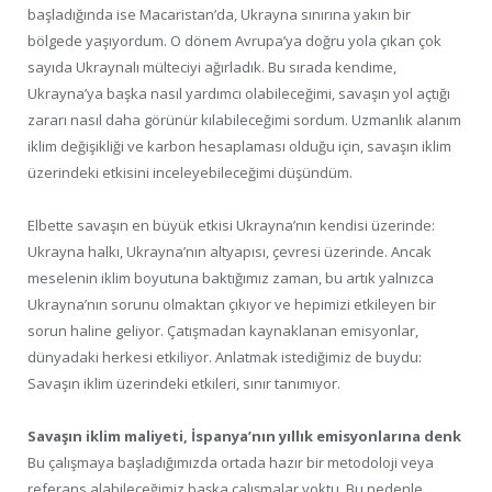
başladığında ise Macaristan’da, Ukrayna sınırına yakın bir
bölgede yaşıyordum. O dönem Avrupa’ya doğru yola çıkan çok
sayıda Ukraynalı mülteciyi ağırladık. Bu sırada kendime,
Ukrayna’ya başka nasıl yardımcı olabileceğimi, savaşın yol açtığı
zararı nasıl daha görünür kılabileceğimi sordum. Uzmanlık alanım
iklim değişikliği ve karbon hesaplaması olduğu için, savaşın iklim
üzerindeki etkisini inceleyebileceğimi düşündüm.
Elbette savaşın en büyük etkisi Ukrayna’nın kendisi üzerinde:
Ukrayna halkı, Ukrayna’nın altyapısı, çevresi üzerinde. Ancak
meselenin iklim boyutuna baktığımız zaman, bu artık yalnızca
Ukrayna’nın sorunu olmaktan çıkıyor ve hepimizi etkileyen bir
sorun haline geliyor. Çatışmadan kaynaklanan emisyonlar,
dünyadaki herkesi etkiliyor. Anlatmak istediğimiz de buydu:
Savaşın iklim üzerindeki etkileri, sınır tanımıyor.
Savaşın iklim maliyeti, İspanya’nın yıllık emisyonlarına denk
Bu çalışmaya başladığımızda ortada hazır bir metodoloji veya
referans alabileceğimiz başka çalışmalar yoktu. Bu nedenle