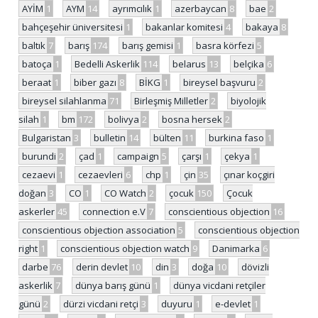
AYİM
1
AYM
14
ayrımcılık
1
azerbaycan
8
bae
2
bahçeşehir üniversitesi
1
bakanlar komitesi
4
bakaya
8
baltık
7
barış
174
barış gemisi
1
basra körfezi
5
batoça
1
Bedelli Askerlik
114
belarus
13
belçika
6
beraat
1
biber gazı
8
BİKG
1
bireysel başvuru
2
bireysel silahlanma
71
Birleşmiş Milletler
2
biyolojik
silah
1
bm
172
bolivya
2
bosna hersek
2
Bulgaristan
3
bulletin
14
bülten
11
burkina faso
1
burundi
2
çad
1
campaign
5
çarşı
1
çekya
1
cezaevi
1
cezaevleri
6
chp
1
çin
35
çınar koçgiri
doğan
3
CO
1
CO Watch
2
çocuk
150
Çocuk
askerler
45
connection e.V
7
conscientious objection
16
conscientious objection association
5
conscientious objection
right
1
conscientious objection watch
9
Danimarka
6
darbe
76
derin devlet
10
din
3
doğa
10
dövizli
askerlik
7
dünya barış günü
1
dünya vicdani retçiler
günü
2
dürzi vicdani retçi
3
duyuru
1
e-devlet
1