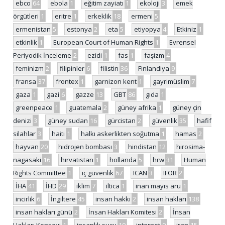
ebco
64
ebola
1
eğitim zayiatı
1
ekoloji
3
emek
örgütleri
1
eritre
1
erkeklik
18
ermeni
5
ermenistan
5
estonya
2
eta
5
etiyopya
4
Etkiniz
1
etkinlik
1
European Court of Human Rights
1
Evrensel
Periyodik İnceleme
2
ezidi
1
fas
1
faşizm
4
feminizm
2
filipinler
6
filistin
36
Finlandiya
9
fransa
37
frontex
1
garnizon kent
1
gayrimüslim
7
gaza
1
gazi
6
gazze
13
GBT
86
gıda
1
greenpeace
1
guatemala
2
güney afrika
1
güney çin
denizi
3
güney sudan
16
gürcistan
2
güvenlik
35
hafif
silahlar
3
haiti
1
halkı askerlikten soğutma
1
hamas
2
hayvan
20
hidrojen bombası
3
hindistan
12
hirosima-
nagasaki
16
hırvatistan
1
hollanda
5
hrw
31
Human
Rights Committee
1
iç güvenlik
67
ICAN
3
IFOR
2
İHA
41
İHD
29
iklim
7
iltica
1
inan mayıs aru
1
incirlik
6
İngiltere
45
insan hakkı
2
insan hakları
138
insan hakları günü
2
İnsan Hakları Komitesi
2
İnsan