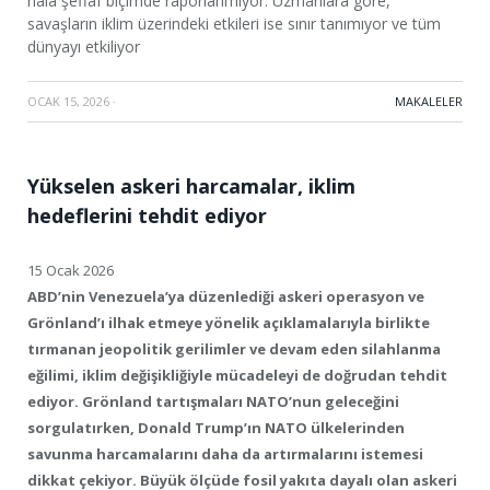
hâlâ şeffaf biçimde raporlanmıyor. Uzmanlara göre,
savaşların iklim üzerindeki etkileri ise sınır tanımıyor ve tüm
dünyayı etkiliyor
OCAK 15, 2026
·
MAKALELER
Yükselen askeri harcamalar, iklim
hedeflerini tehdit ediyor
15 Ocak 2026
ABD’nin Venezuela’ya düzenlediği askeri operasyon ve
Grönland’ı ilhak etmeye yönelik açıklamalarıyla birlikte
tırmanan jeopolitik gerilimler ve devam eden silahlanma
eğilimi, iklim değişikliğiyle mücadeleyi de doğrudan tehdit
ediyor. Grönland tartışmaları NATO’nun geleceğini
sorgulatırken, Donald Trump’ın NATO ülkelerinden
savunma harcamalarını daha da artırmalarını istemesi
dikkat çekiyor. Büyük ölçüde fosil yakıta dayalı olan askeri