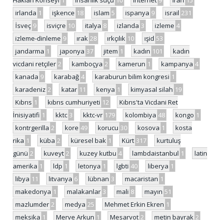
Hakları Konseyi
1
insanlık suçu
10
internet
9
iran
15
irlanda
1
işkence
18
islam
5
ispanya
9
israil
231
İsveç
9
isviçre
10
italya
8
izlanda
3
izleme
4
izleme-dinleme
9
ırak
28
ırkçılık
10
ışid
53
jandarma
1
japonya
37
jitem
1
kadın
101
kadın
vicdani retçiler
2
kamboçya
2
kamerun
1
kampanya
4
kanada
9
karabağ
4
karaburun bilim kongresi
1
karadeniz
2
katar
11
kenya
1
kimyasal silah
19
Kıbrıs
1
kıbrıs cumhuriyeti
12
Kıbrıs'ta Vicdani Ret
İnisiyatifi
1
kktc
3
kktc-vr
179
kolombiya
48
kongo
1
kontrgerilla
2
kore
49
korucu
30
kosova
1
kosta
rika
1
küba
2
küresel bak
1
Kürt
317
kurtuluş
günü
2
kuveyt
2
kuzey kutbu
4
lambdaistanbul
1
latin
amerika
1
ldp
1
letonya
1
lgbti
40
liberya
1
libya
11
litvanya
6
lübnan
3
macaristan
1
makedonya
1
malakanlar
3
mali
8
mayın
51
mazlumder
2
medya
25
Mehmet Erkin Ekren
1
meksika
1
Merve Arkun
1
Mesarvot
2
metin bayrak
2