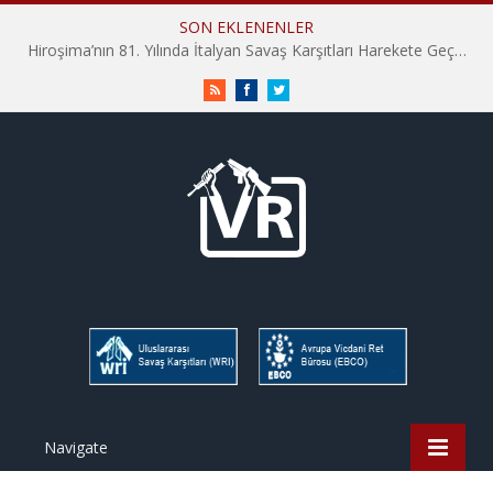
SON EKLENENLER
Hiroşima’nın 81. Yılında İtalyan Savaş Karşıtları Harekete Geçti: “Hatırlamak yeterli değil”
RSS
Facebook
Twitter
Navigate