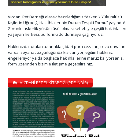
Vicdani Ret Derneği olarak hazırladığımız “Askerlik Yükümlüsü
Kişilerin Uğradığı Hak İhlallerinin Durum Tespiti Formu” yayında!
Zorunlu askerlik yükümlüsü olması sebebiyle çeşitli hak ihlalleri
yaşayan herkesi, bu formu doldurmaya çağırıyoruz.
Hakkınızda tutulan tutanaklar, idari para cezaları, ceza davaları
varsa; seyahat özgürlüğünüz kısıtlanıyor, eğitim hakkınız
engelleniyor ya da başkaca hak ihlallerine maruz kalıyorsanız,
form üzerinden bizimle iletişime geçebilirsiniz.
VİCDANİ RET EL KİTAPÇIĞI (PDF İNDİR)