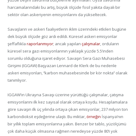
harcamalarındaki bu artış, büyük ölçüde fosil yakıta dayalı bir
sektör olan askeriyenin emisyonlarını da yükseltecek.
Savaşların ve askeri faaliyetlerin iklim üzerindeki etkileri bugüne
dek büyük ölçüde göz ardı edildi. Küresel askeri emisyonlar
şeffaflıkla
raporlanmıyor
; ancak yapılan
çalışmalar
, orduların
küresel sera gazı emisyonlarının yaklaşık yüzde 5.5’inden
sorumlu olduğuna işaret ediyor. Savaşın Sera Gazı Muhasebesi
Girişimi (IGGAW) Başyazarı Lennard de Klerk de bu nedenle
askeri emisyonları, ‘‘karbon muhasebesinde bir kör nokta’’ olarak
tanımlıyor.
IGGAW’ın Ukrayna Savaşı üzerine yürüttüğü çalışmalar, çatışma
emisyonlarını ilk kez sayısal olarak ortaya koydu. Hesaplamalara
göre savaşın ilk üç yılında ortaya çıkan emisyonlar, 237 milyon ton
karbondioksit eşdeğerine ulaştı. Bu miktar,
örneğin
İspanya’nın
bir yıllık toplam emisyonlarına yakın. Benzer bir tablo, yüzölçümü
çok daha küçük olmasına rağmen neredeyse yüzde 80’i yok