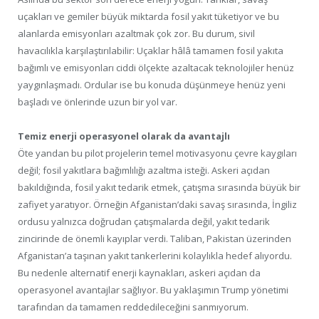
uçakları ve gemiler büyük miktarda fosil yakıt tüketiyor ve bu
alanlarda emisyonları azaltmak çok zor. Bu durum, sivil
havacılıkla karşılaştırılabilir: Uçaklar hâlâ tamamen fosil yakıta
bağımlı ve emisyonları ciddi ölçekte azaltacak teknolojiler henüz
yaygınlaşmadı. Ordular ise bu konuda düşünmeye henüz yeni
başladı ve önlerinde uzun bir yol var.
Temiz enerji operasyonel olarak da avantajlı
Öte yandan bu pilot projelerin temel motivasyonu çevre kaygıları
değil; fosil yakıtlara bağımlılığı azaltma isteği. Askeri açıdan
bakıldığında, fosil yakıt tedarik etmek, çatışma sırasında büyük bir
zafiyet yaratıyor. Örneğin Afganistan’daki savaş sırasında, İngiliz
ordusu yalnızca doğrudan çatışmalarda değil, yakıt tedarik
zincirinde de önemli kayıplar verdi. Taliban, Pakistan üzerinden
Afganistan’a taşınan yakıt tankerlerini kolaylıkla hedef alıyordu.
Bu nedenle alternatif enerji kaynakları, askeri açıdan da
operasyonel avantajlar sağlıyor. Bu yaklaşımın Trump yönetimi
tarafından da tamamen reddedileceğini sanmıyorum.