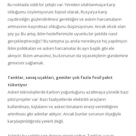
Bu noktada ciddi bir çelişki var. Yeniden silahlanmaya karşı
olduğumu söylemiyorum; kişisel olarak, Rusya’ya karşı
caydırıcılığın güçlendirilmesi gerektiğini ve askeri harcamaların
artmasının kaçınılmaz olduğunu düşünüyorum. Ancak eksik olan
şey şu: Bu artışı, iklim hedeflerimizle uyumlu bir şekilde nasıl
gerçekleştireceğiz? Bu tartışma şu anda neredeyse hiç yapılmıyor.
İklim politikaları ve askeri harcamalar iki ayrı başlık gibi ele
alınıyor. Bizim amacımız, bu konunun da siyasetçilerin gündemine
girmesini sağlamak.
Tanklar, savaş uçakları, gemiler çok fazla fosil yakıt
tüketiyor
Askeri teknolojilerde karbon yoğunluğunu azaltmaya yönelik bazı
pilot projeler var. Bazı faaliyetlerde elektrikli araçların
kullanılması, kışlaların ve askeri binaların enerji verimliliğinin
artırılması gibi adımlar atılıyor. Ancak bunlar sorunun ölçeğiyle
karşılaştırıldığında yeterli değil.
Aslında bu sektör son derece enerji yoğun. Tanklar, savaş