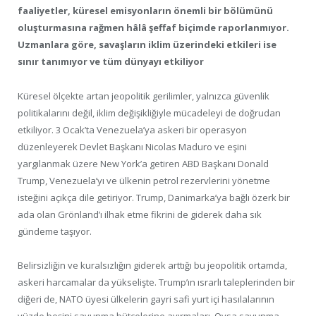
faaliyetler, küresel emisyonların önemli bir bölümünü
oluşturmasına rağmen hâlâ şeffaf biçimde raporlanmıyor.
Uzmanlara göre, savaşların iklim üzerindeki etkileri ise
sınır tanımıyor ve tüm dünyayı etkiliyor
Küresel ölçekte artan jeopolitik gerilimler, yalnızca güvenlik
politikalarını değil, iklim değişikliğiyle mücadeleyi de doğrudan
etkiliyor. 3 Ocak’ta Venezuela’ya askeri bir operasyon
düzenleyerek Devlet Başkanı Nicolas Maduro ve eşini
yargılanmak üzere New York’a getiren ABD Başkanı Donald
Trump, Venezuela’yı ve ülkenin petrol rezervlerini yönetme
isteğini açıkça dile getiriyor. Trump, Danimarka’ya bağlı özerk bir
ada olan Grönland’ı ilhak etme fikrini de giderek daha sık
gündeme taşıyor.
Belirsizliğin ve kuralsızlığın giderek arttığı bu jeopolitik ortamda,
askeri harcamalar da yükselişte. Trump’ın ısrarlı taleplerinden bir
diğeri de, NATO üyesi ülkelerin gayri safi yurt içi hasılalarının
yüzde beşini savunma bütçelerine ayırmaları. Oysa savunma