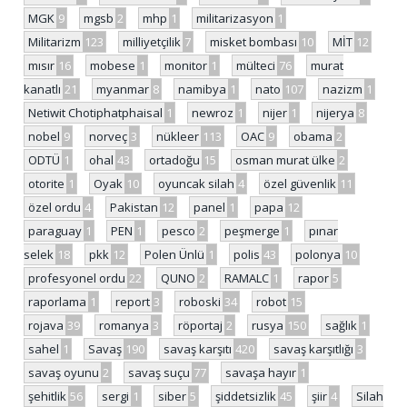
MGK
9
mgsb
2
mhp
1
militarizasyon
1
Militarizm
123
milliyetçilik
7
misket bombası
10
MİT
12
mısır
16
mobese
1
monitor
1
mülteci
76
murat
kanatlı
21
myanmar
8
namibya
1
nato
107
nazizm
1
Netiwit Chotiphatphaisal
1
newroz
1
nijer
1
nijerya
8
nobel
9
norveç
3
nükleer
113
OAC
9
obama
2
ODTÜ
1
ohal
43
ortadoğu
15
osman murat ülke
2
otorite
1
Oyak
10
oyuncak silah
4
özel güvenlik
11
özel ordu
4
Pakistan
12
panel
1
papa
12
paraguay
1
PEN
1
pesco
2
peşmerge
1
pınar
selek
18
pkk
12
Polen Ünlü
1
polis
43
polonya
10
profesyonel ordu
22
QUNO
2
RAMALC
1
rapor
5
raporlama
1
report
3
roboski
34
robot
15
rojava
39
romanya
3
röportaj
2
rusya
150
sağlık
1
sahel
1
Savaş
190
savaş karşıtı
420
savaş karşıtlığı
3
savaş oyunu
2
savaş suçu
77
savaşa hayır
1
şehitlik
56
sergi
1
siber
5
şiddetsizlik
45
şiir
4
Silah