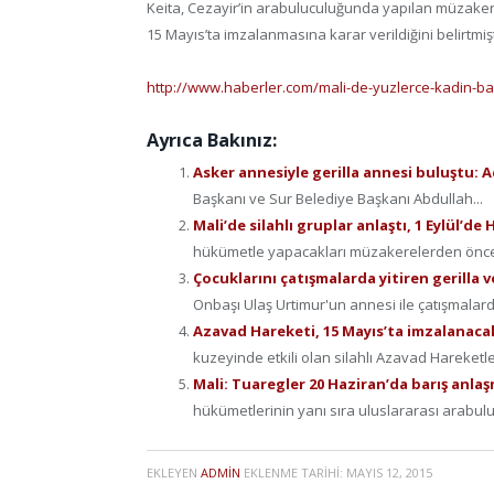
Keita, Cezayir’in arabuluculuğunda yapılan müzake
15 Mayıs’ta imzalanmasına karar verildiğini belirtmişt
http://www.haberler.com/mali-de-yuzlerce-kadin-b
Ayrıca Bakınız:
Asker annesiyle gerilla annesi buluştu: A
Başkanı ve Sur Belediye Başkanı Abdullah...
Mali’de silahlı gruplar anlaştı, 1 Eylül’
hükümetle yapacakları müzakerelerden önce 
Çocuklarını çatışmalarda yitiren gerilla 
Onbaşı Ulaş Urtimur'un annesi ile çatışmalard
Azavad Hareketi, 15 Mayıs’ta imzalanacak
kuzeyinde etkili olan silahlı Azavad Hareket
Mali: Tuaregler 20 Haziran’da barış anla
hükümetlerinin yanı sıra uluslararası arabulu
EKLEYEN
ADMIN
EKLENME TARIHI:
MAYIS 12, 2015