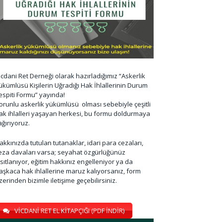
icdani Ret Derneği olarak hazırladığımız “Askerlik
ükümlüsü Kişilerin Uğradığı Hak İhlallerinin Durum
espiti Formu” yayında!
orunlu askerlik yükümlüsü olması sebebiyle çeşitli
ak ihlalleri yaşayan herkesi, bu formu doldurmaya
ağırıyoruz.
akkınızda tutulan tutanaklar, idari para cezaları,
eza davaları varsa; seyahat özgürlüğünüz
ısıtlanıyor, eğitim hakkınız engelleniyor ya da
aşkaca hak ihlallerine maruz kalıyorsanız, form
zerinden bizimle iletişime geçebilirsiniz.
VİCDANİ RET EL KİTAPÇIĞI (PDF İNDİR)