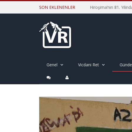
SON EKLENENLER
Genel
Vicdani Ret
Günd