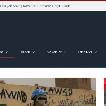
Hiroşima’nın 81. Yılında İtalyan Savaş Karşıtları Harekete Geçti: “Hatırlamak yeterli değil”
em
Bizden
Makaleler
Etkinlikler