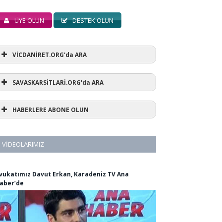
ÜYE OLUN
DESTEK OLUN
VİCDANİRET.ORG'da ARA
SAVASKARSİTLARİ.ORG'da ARA
HABERLERE ABONE OLUN
VIDEOLARIMIZ
vukatımız Davut Erkan, Karadeniz TV Ana
aber’de