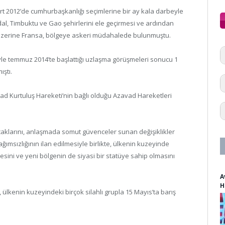
2012’de cumhurbaşkanlığı seçimlerine bir ay kala darbeyle
Kidal, Timbuktu ve Gao şehirlerini ele geçirmesi ve ardından
üzerine Fransa, bölgeye askeri müdahalede bulunmuştu.
le temmuz 2014’te başlattığı uzlaşma görüşmeleri sonucu 1
ıştı.
vad Kurtuluş Hareketi’nin bağlı olduğu Azavad Hareketleri
aklarını, anlaşmada somut güvenceler sunan değişiklikler
ğımsızlığının ilan edilmesiyle birlikte, ülkenin kuzeyinde
sini ve yeni bölgenin de siyasi bir statüye sahip olmasını
A
H
ülkenin kuzeyindeki birçok silahlı grupla 15 Mayıs’ta barış