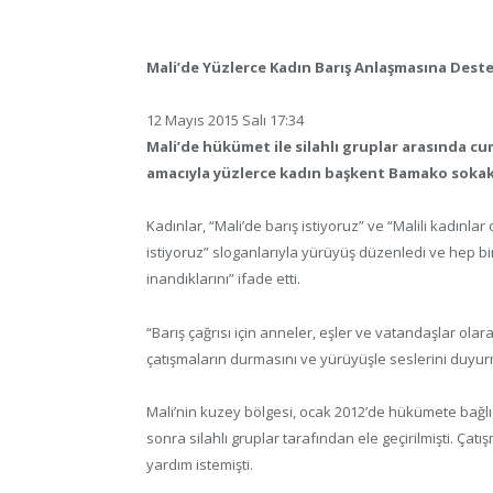
Mali’de Yüzlerce Kadın Barış Anlaşmasına Deste
12 Mayıs 2015 Salı 17:34
Mali’de hükümet ile silahlı gruplar arasında 
amacıyla yüzlerce kadın başkent Bamako sokak
Kadınlar, “Mali’de barış istiyoruz” ve “Malili kadınl
istiyoruz” sloganlarıyla yürüyüş düzenledi ve hep b
inandıklarını” ifade etti.
“Barış çağrısı için anneler, eşler ve vatandaşlar olar
çatışmaların durmasını ve yürüyüşle seslerini duyurmak
Mali’nin kuzey bölgesi, ocak 2012’de hükümete bağlı
sonra silahlı gruplar tarafından ele geçirilmişti. Ç
yardım istemişti.