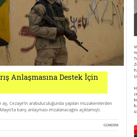
V
Y
T
Z
h
arış Anlaşmasına Destek İçin
ç
H
c
k
 ay, Cezayir’in arabuluculuğunda yapılan müzakerelerden
b
 Mayıs’ta barış anlaşması imzalanacağını açıklamıştı.
ü
GÜNDEM