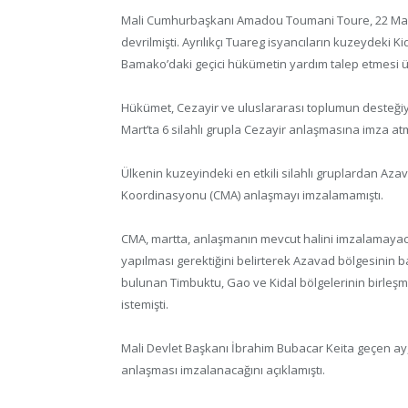
Mali Cumhurbaşkanı Amadou Toumani Toure, 22 Mart 
devrilmişti. Ayrılıkçı Tuareg isyancıların kuzeydeki 
Bamako’daki geçici hükümetin yardım talep etmesi 
Hükümet, Cezayir ve uluslararası toplumun desteğiy
Mart’ta 6 silahlı grupla Cezayir anlaşmasına imza atm
Ülkenin kuzeyindeki en etkili silahlı gruplardan Aza
Koordinasyonu (CMA) anlaşmayı imzalamamıştı.
CMA, martta, anlaşmanın mevcut halini imzalamayac
yapılması gerektiğini belirterek Azavad bölgesinin ba
bulunan Timbuktu, Gao ve Kidal bölgelerinin birleşme
istemişti.
Mali Devlet Başkanı İbrahim Bubacar Keita geçen ay, 
anlaşması imzalanacağını açıklamıştı.