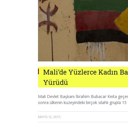
Mali’de Yüzlerce Kadın B
Yürüdü
Mali Devlet Başkanı İbrahim Bubacar Keita geçen
sonra ülkenin kuzeyindeki birçok silahlı grupla 15
MAYIS 12, 2015
·