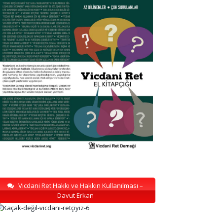
Vicdani Ret Hakkı ve Hakkın Kullanılması –
Davut Erkan