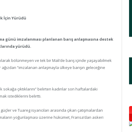
k İçin Yürüdü
cuma günü imzalanması planlanan barış anlaşmasına destek
larında yürüdü.
ar olarak bölünmeyen ve tek bir Mali’de barış içinde yaşayabilmek
ir ağızdan “imzalanan anlaşmayla ülkeye barışın geleceğine
ak sokağa çıktıklarını” belirten kadınlar son haftalardaki
 istediklerini belirtti.
 güçler ve Tuareg isyancıları arasında çıkan çatışmalardan
atışmaların yoğunlaşması üzerine hükümet, Fransa’dan askeri