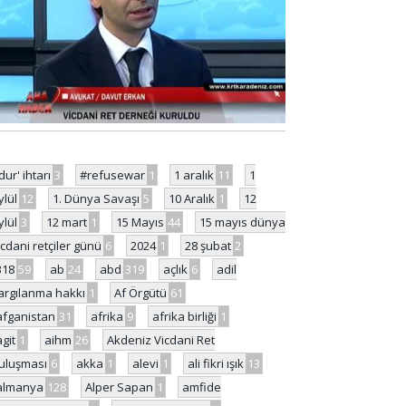
'dur' ihtarı
3
#refusewar
1
1 aralık
11
1
ylül
12
1. Dünya Savaşı
5
10 Aralık
1
12
ylül
3
12 mart
1
15 Mayıs
44
15 mayıs dünya
icdani retçiler günü
6
2024
1
28 şubat
2
318
59
ab
24
abd
319
açlık
6
adil
argılanma hakkı
1
Af Örgütü
61
afganistan
31
afrika
9
afrika birliği
1
agit
1
aihm
26
Akdeniz Vicdani Ret
uluşması
6
akka
1
alevi
1
ali fikri ışık
13
almanya
128
Alper Sapan
1
amfide