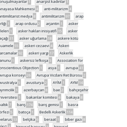
onuşulmayanlar
1
anarşist kadınlar
1
Anayasa Mahkemesi
4
anti-militarizm
4
antimilitarist medya
8
antimilitarizm
97
arap
rliği
1
arap ordusu
2
arjantin
1
asker
ileleri
1
asker hakları inisiyatifi
15
asker
açağı
31
asker uğurlama
18
askere kötü
uamele
55
askeri cezaevi
4
Askeri
arcamalar
92
askeri yargı
17
Askerlik
anunu
1
askersiz lefkoşa
5
Association for
onscientious Objection
1
asya
1
avrupa
41
avrupa konseyi
26
Avrupa Vicdani Ret Bürosu
2
avustralya
5
avusturya
2
AYİM
1
AYM
14
ayrımcılık
1
azerbaycan
8
bae
2
bahçeşehir
niversitesi
1
bakanlar komitesi
4
bakaya
8
baltık
7
barış
174
barış gemisi
1
basra
örfezi
5
batoça
1
Bedelli Askerlik
114
belarus
13
belçika
6
beraat
1
biber gazı
8
BİKG
1
bireysel başvuru
2
bireysel