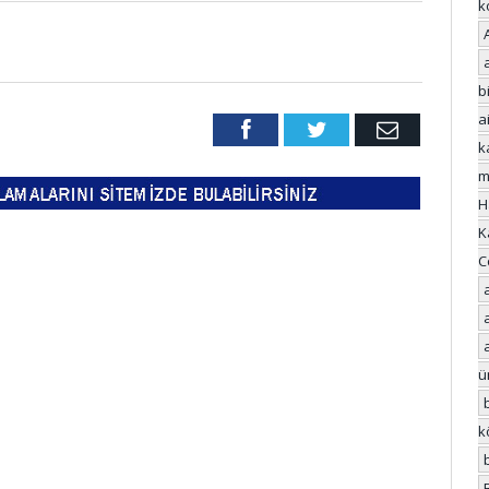
k
bi
a
Facebook
Twitter
Email
k
m
H
K
C
ü
k