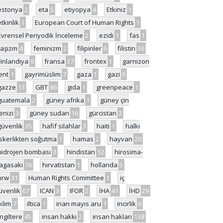
estonya
2
eta
5
etiyopya
4
Etkiniz
1
etkinlik
1
European Court of Human Rights
1
Evrensel Periyodik İnceleme
2
ezidi
1
fas
1
faşizm
4
feminizm
2
filipinler
6
filistin
36
Finlandiya
9
fransa
37
frontex
1
garnizon
ent
1
gayrimüslim
7
gaza
1
gazi
6
gazze
13
GBT
86
gıda
1
greenpeace
1
guatemala
2
güney afrika
1
güney çin
enizi
3
güney sudan
16
gürcistan
2
güvenlik
35
hafif silahlar
3
haiti
1
halkı
skerlikten soğutma
1
hamas
2
hayvan
20
hidrojen bombası
3
hindistan
12
hirosima-
agasaki
16
hırvatistan
1
hollanda
5
hrw
31
Human Rights Committee
1
iç
üvenlik
67
ICAN
3
IFOR
2
İHA
41
İHD
29
iklim
7
iltica
1
inan mayıs aru
1
incirlik
6
İngiltere
45
insan hakkı
2
insan hakları
138