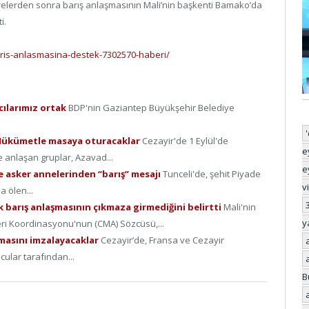
relerden sonra barış anlaşmasının Mali’nin başkenti Bamako’da
i.
aris-anlasmasina-destek-7302570-haberi/
cılarımız ortak
BDP'nin Gaziantep Büyükşehir Belediye
de Hükümetle masaya oturacaklar
Cezayir'de 1 Eylül'de
e
anlaşan gruplar, Azavad...
e
ve asker annelerinden “barış” mesajı
Tunceli'de, şehit Piyade
v
a ölen...
 barış anlaşmasının çıkmaza girmediğini belirtti
Mali'nin
y
leri Koordinasyonu'nun (CMA) Sözcüsü,...
şmasını imzalayacaklar
Cezayir’de, Fransa ve Cezayir
cular tarafından...
B