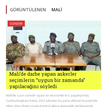
GÖRÜNTÜLENEN:
MALI
GÜNDEM
Mali’de darbe yapan askerler
seçimlerin “uygun bir zamanda”
yapılacağını söyledi
Mali’de uzun süredir siyasi ve ekonomik kriz yaşanıyordu.
Cumhurbaşkanı Keita, 2012 yılından bu yana ülkenin kuzeyinde
etkin olan cihatçı isyanı kontrol altına alamadığı gerekçesiyle