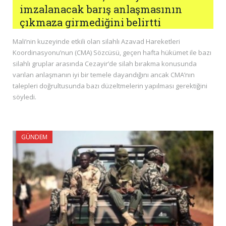
imzalanacak barış anlaşmasının
çıkmaza girmediğini belirtti
Mali’nin kuzeyinde etkili olan silahlı Azavad Hareketleri
Koordinasyonu’nun (CMA) Sözcüsü, geçen hafta hükümet ile bazı
silahlı gruplar arasında Cezayir’de silah bırakma konusunda
varılan anlaşmanın iyi bir temele dayandığını ancak CMA’nın
talepleri doğrultusunda bazı düzeltmelerin yapılması gerektiğini
söyledi.
GÜNDEM