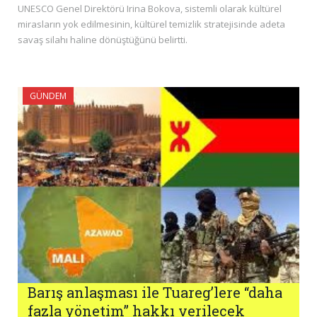
UNESCO Genel Direktörü Irina Bokova, sistemli olarak kültürel
mirasların yok edilmesinin, kültürel temizlik stratejisinde adeta
savaş silahı haline dönüştüğünü belirtti.
GÜNDEM
Barış anlaşması ile Tuareg’lere “daha
fazla yönetim” hakkı verilecek