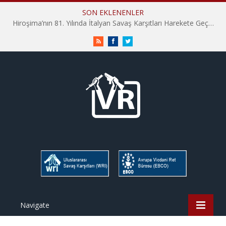
SON EKLENENLER
Hiroşima’nın 81. Yılında İtalyan Savaş Karşıtları Harekete Geçti: “Hatırlamak yeterli değil”
RSS
Facebook
Twitter
Navigate