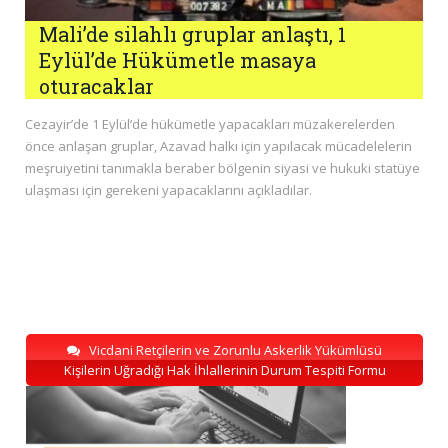
Mali’de silahlı gruplar anlaştı, 1
Eylül’de Hükümetle masaya
oturacaklar
Cezayir’de 1 Eylül’de hükümetle yapacakları müzakerelerden
önce anlaşan gruplar, Azavad halkı için yapılacak mücadelelerin
meşruiyetini tanımakla beraber bölgenin siyasi ve hukuki statüye
ulaşması için gerekeni yapacaklarını açıkladılar.
Vicdani Retçilerin ve Zorunlu Askerlik Yükümlüsü
Kişilerin Uğradığı Hak İhlallerinin Durum Tespiti Formu