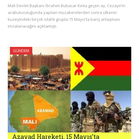
Mali Devlet Başkanı İbrahim Bubacar Keita geçen ay, Cezayir’in
arabuluculuğunda yapılan müzakerelerden sonra ülkenin
kuzeyindeki birçok silahlı grupla 15 Mayıs’ta barış anlaşması
imzalanacağını açıklamıştı.
GÜNDEM
Azavad Hareketi, 15 Mayıs’ta