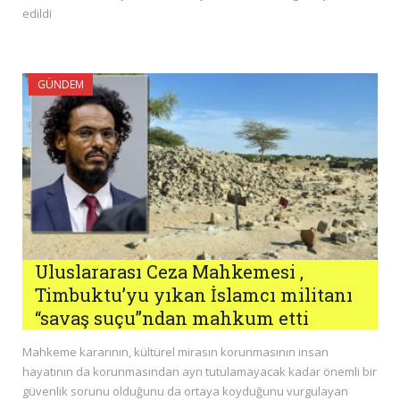
edildi
GÜNDEM
Uluslararası Ceza Mahkemesi ,
Timbuktu’yu yıkan İslamcı militanı
“savaş suçu”ndan mahkum etti
Mahkeme kararının, kültürel mirasın korunmasının insan
hayatının da korunmasından ayrı tutulamayacak kadar önemli bir
güvenlik sorunu olduğunu da ortaya koyduğunu vurgulayan