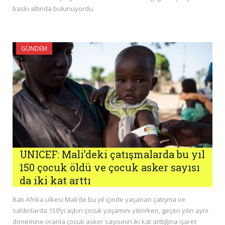
baskı altında bulunuyordu.
GÜNDEM
UNICEF: Mali’deki çatışmalarda bu yıl
150 çocuk öldü ve çocuk asker sayısı
da iki kat arttı
Batı Afrika ülkesi Mali’de bu yıl içinde yaşanan çatışma ve
saldırılarda 150’yi aşkın çocuk yaşamını yitirirken, geçen yılın aynı
dönemine oranla çocuk asker sayısının iki kat arttığına işaret