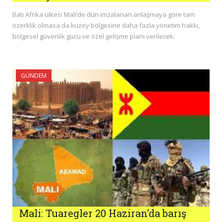
Batı Afrika ülkesi Mali’de dün imzalanan anlaşmaya göre tam
özerklik olmasa da kuzey bölgesine daha fazla yönetim hakkı,
bölgesel güvenlik gücü ve özel gelişme planı verilecek.
GÜNDEM
Mali: Tuaregler 20 Haziran’da barış