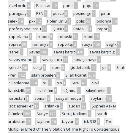
özel ordu
4
Pakistan
12
panel
1
papa
12
paraguay
1
PEN
1
pesco
2
peşmerge
1
pınar
selek
18
pkk
12
Polen Ünlü
1
polis
43
polonya
10
profesyonel ordu
22
QUNO
2
RAMALC
1
rapor
5
raporlama
1
report
3
roboski
34
robot
15
rojava
39
romanya
3
röportaj
2
rusya
150
sağlık
1
sahel
1
Savaş
190
savaş karşıtı
420
savaş karşıtlığı
3
savaş oyunu
2
savaş suçu
77
savaşa hayır
1
şehitlik
56
sergi
1
siber
5
şiddetsizlik
45
şiir
4
Silah
- Yerli
162
silah projeleri
5
Silah ticareti
256
Silahlanma
114
şili
1
şiö
1
SIPRI
41
Sivil
İtaatsizlik
29
sivil ölüm
5
sığınma
1
sıkıyönetim
1
sırbistan
1
somali
8
sosyal medya
8
soykırım
15
sözleşmeli er
17
srilanka
2
sudan
12
Şüpheli Asker
Ölümleri
358
Suriye
172
Suruç Katliamı
1
suudi
arabistan
45
tayland
16
tayvan
4
tck 318
1
The
Multiplier Effect Of The Violation Of The Right To Conscientious