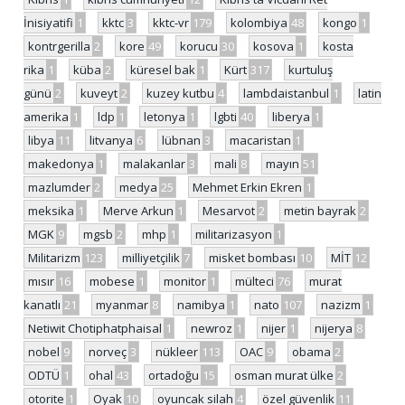
İnisiyatifi
1
kktc
3
kktc-vr
179
kolombiya
48
kongo
1
kontrgerilla
2
kore
49
korucu
30
kosova
1
kosta
rika
1
küba
2
küresel bak
1
Kürt
317
kurtuluş
günü
2
kuveyt
2
kuzey kutbu
4
lambdaistanbul
1
latin
amerika
1
ldp
1
letonya
1
lgbti
40
liberya
1
libya
11
litvanya
6
lübnan
3
macaristan
1
makedonya
1
malakanlar
3
mali
8
mayın
51
mazlumder
2
medya
25
Mehmet Erkin Ekren
1
meksika
1
Merve Arkun
1
Mesarvot
2
metin bayrak
2
MGK
9
mgsb
2
mhp
1
militarizasyon
1
Militarizm
123
milliyetçilik
7
misket bombası
10
MİT
12
mısır
16
mobese
1
monitor
1
mülteci
76
murat
kanatlı
21
myanmar
8
namibya
1
nato
107
nazizm
1
Netiwit Chotiphatphaisal
1
newroz
1
nijer
1
nijerya
8
nobel
9
norveç
3
nükleer
113
OAC
9
obama
2
ODTÜ
1
ohal
43
ortadoğu
15
osman murat ülke
2
otorite
1
Oyak
10
oyuncak silah
4
özel güvenlik
11