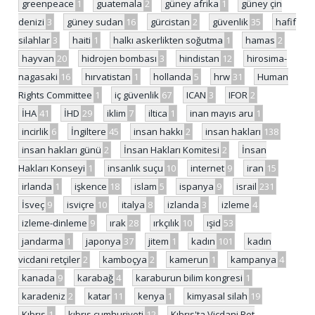
greenpeace
1
guatemala
2
güney afrika
1
güney çin
denizi
3
güney sudan
16
gürcistan
2
güvenlik
35
hafif
silahlar
3
haiti
1
halkı askerlikten soğutma
1
hamas
2
hayvan
20
hidrojen bombası
3
hindistan
12
hirosima-
nagasaki
16
hırvatistan
1
hollanda
5
hrw
31
Human
Rights Committee
1
iç güvenlik
67
ICAN
3
IFOR
2
İHA
41
İHD
29
iklim
7
iltica
1
inan mayıs aru
1
incirlik
6
İngiltere
45
insan hakkı
2
insan hakları
138
insan hakları günü
2
İnsan Hakları Komitesi
2
İnsan
Hakları Konseyi
1
insanlık suçu
10
internet
9
iran
15
irlanda
1
işkence
18
islam
5
ispanya
9
israil
231
İsveç
9
isviçre
10
italya
8
izlanda
3
izleme
4
izleme-dinleme
9
ırak
28
ırkçılık
10
ışid
53
jandarma
1
japonya
37
jitem
1
kadın
101
kadın
vicdani retçiler
2
kamboçya
2
kamerun
1
kampanya
4
kanada
9
karabağ
4
karaburun bilim kongresi
1
karadeniz
2
katar
11
kenya
1
kimyasal silah
19
Kıbrıs
1
kıbrıs cumhuriyeti
12
Kıbrıs'ta Vicdani Ret