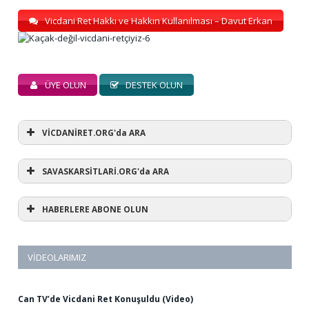
Vicdani Ret Hakkı ve Hakkın Kullanılması – Davut Erkan
ÜYE OLUN
DESTEK OLUN
VİCDANİRET.ORG'da ARA
SAVASKARSİTLARİ.ORG'da ARA
HABERLERE ABONE OLUN
VIDEOLARIMIZ
Can TV’de Vicdani Ret Konuşuldu (Video)