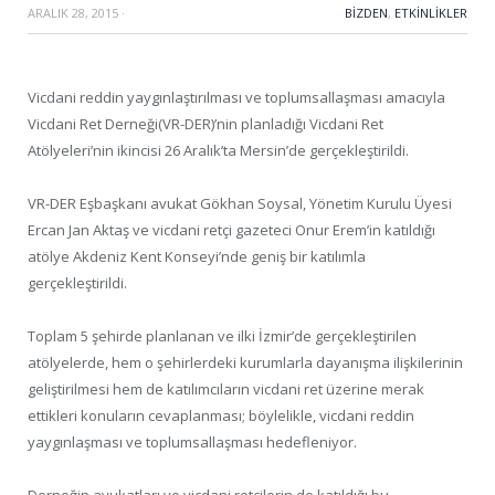
ARALIK 28, 2015
·
BIZDEN
,
ETKINLIKLER
Vicdani reddin yaygınlaştırılması ve toplumsallaşması amacıyla
Vicdani Ret Derneği(VR-DER)’nin planladığı Vicdani Ret
Atölyeleri’nin ikincisi 26 Aralık’ta Mersin’de gerçekleştirildi.
VR-DER Eşbaşkanı avukat Gökhan Soysal, Yönetim Kurulu Üyesi
Ercan Jan Aktaş ve vicdani retçi gazeteci Onur Erem’in katıldığı
atölye Akdeniz Kent Konseyi’nde geniş bir katılımla
gerçekleştirildi.
Toplam 5 şehirde planlanan ve ilki İzmir’de gerçekleştirilen
atölyelerde, hem o şehirlerdeki kurumlarla dayanışma ilişkilerinin
geliştirilmesi hem de katılımcıların vicdani ret üzerine merak
ettikleri konuların cevaplanması; böylelikle, vicdani reddin
yaygınlaşması ve toplumsallaşması hedefleniyor.