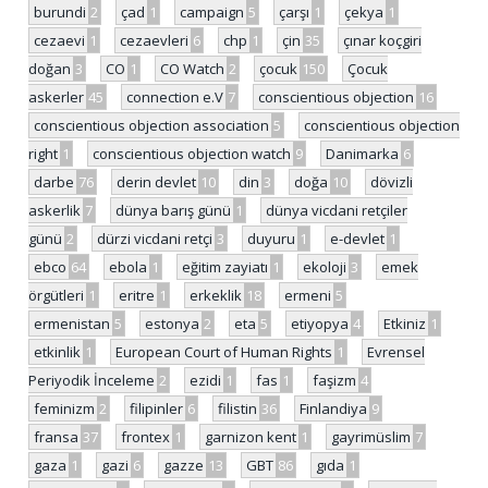
burundi
2
çad
1
campaign
5
çarşı
1
çekya
1
cezaevi
1
cezaevleri
6
chp
1
çin
35
çınar koçgiri
doğan
3
CO
1
CO Watch
2
çocuk
150
Çocuk
askerler
45
connection e.V
7
conscientious objection
16
conscientious objection association
5
conscientious objection
right
1
conscientious objection watch
9
Danimarka
6
darbe
76
derin devlet
10
din
3
doğa
10
dövizli
askerlik
7
dünya barış günü
1
dünya vicdani retçiler
günü
2
dürzi vicdani retçi
3
duyuru
1
e-devlet
1
ebco
64
ebola
1
eğitim zayiatı
1
ekoloji
3
emek
örgütleri
1
eritre
1
erkeklik
18
ermeni
5
ermenistan
5
estonya
2
eta
5
etiyopya
4
Etkiniz
1
etkinlik
1
European Court of Human Rights
1
Evrensel
Periyodik İnceleme
2
ezidi
1
fas
1
faşizm
4
feminizm
2
filipinler
6
filistin
36
Finlandiya
9
fransa
37
frontex
1
garnizon kent
1
gayrimüslim
7
gaza
1
gazi
6
gazze
13
GBT
86
gıda
1