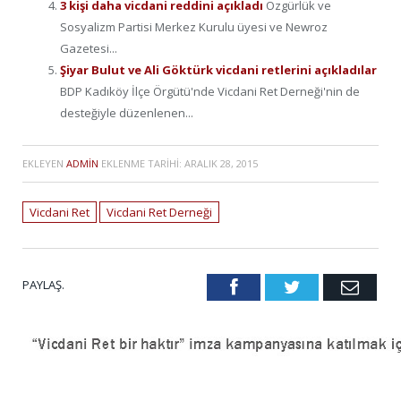
3 kişi daha vicdani reddini açıkladı
Özgürlük ve
Sosyalizm Partisi Merkez Kurulu üyesi ve Newroz
Gazetesi...
Şiyar Bulut ve Ali Göktürk vicdani retlerini açıkladılar
BDP Kadıköy İlçe Örgütü'nde Vicdani Ret Derneği'nin de
desteğiyle düzenlenen...
EKLEYEN
ADMIN
EKLENME TARIHI:
ARALIK 28, 2015
Vicdani Ret
Vicdani Ret Derneği
PAYLAŞ.
Facebook
Twitter
Emai