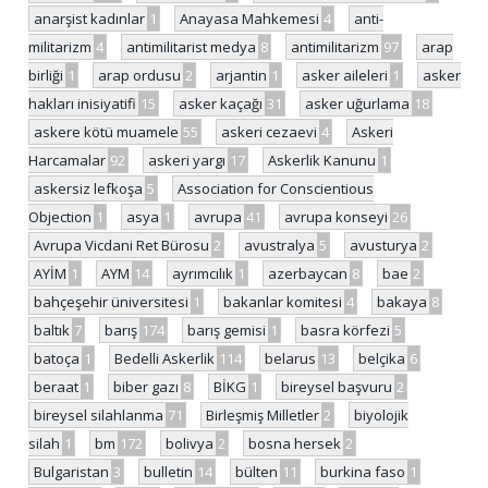
anarşist kadınlar
1
Anayasa Mahkemesi
4
anti-
militarizm
4
antimilitarist medya
8
antimilitarizm
97
arap
birliği
1
arap ordusu
2
arjantin
1
asker aileleri
1
asker
hakları inisiyatifi
15
asker kaçağı
31
asker uğurlama
18
askere kötü muamele
55
askeri cezaevi
4
Askeri
Harcamalar
92
askeri yargı
17
Askerlik Kanunu
1
askersiz lefkoşa
5
Association for Conscientious
Objection
1
asya
1
avrupa
41
avrupa konseyi
26
Avrupa Vicdani Ret Bürosu
2
avustralya
5
avusturya
2
AYİM
1
AYM
14
ayrımcılık
1
azerbaycan
8
bae
2
bahçeşehir üniversitesi
1
bakanlar komitesi
4
bakaya
8
baltık
7
barış
174
barış gemisi
1
basra körfezi
5
batoça
1
Bedelli Askerlik
114
belarus
13
belçika
6
beraat
1
biber gazı
8
BİKG
1
bireysel başvuru
2
bireysel silahlanma
71
Birleşmiş Milletler
2
biyolojik
silah
1
bm
172
bolivya
2
bosna hersek
2
Bulgaristan
3
bulletin
14
bülten
11
burkina faso
1