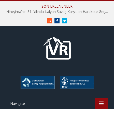
SON EKLENENLER
Hiroşima’nın 81. Yılında İtalyan Savaş Karşıtları Harekete Geçti: “Hatırlamak yeterli değil”
RSS
Facebook
Twitter
Navigate