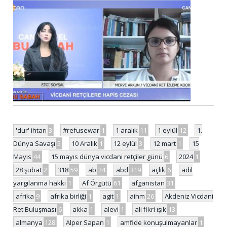
'dur' ihtarı
3
#refusewar
1
1 aralık
11
1 eylül
12
1.
Dünya Savaşı
5
10 Aralık
1
12 eylül
3
12 mart
1
15
Mayıs
44
15 mayıs dünya vicdani retçiler günü
6
2024
1
28 şubat
2
318
59
ab
24
abd
319
açlık
6
adil
yargılanma hakkı
1
Af Örgütü
61
afganistan
31
afrika
9
afrika birliği
1
agit
1
aihm
26
Akdeniz Vicdani
Ret Buluşması
6
akka
1
alevi
1
ali fikri ışık
13
almanya
128
Alper Sapan
1
amfide konuşulmayanlar
1