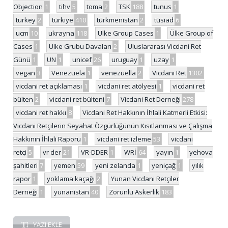
Objection
1
tihv
5
toma
2
TSK
188
tunus
1
turkey
2
türkiye
410
türkmenistan
2
tüsiad
6
ucm
10
ukrayna
118
Ulke Group Cases
1
Ülke Group of
Cases
1
Ülke Grubu Davaları
2
Uluslararası Vicdani Ret
Günü
1
UN
1
unicef
26
uruguay
1
uzay
1
vegan
3
Venezuela
1
venezuella
2
Vicdani Ret
1302
vicdani ret açıklaması
1
vicdani ret atölyesi
1
vicdani ret
bülten
2
vicdani ret bülteni
7
Vicdani Ret Derneği
278
vicdani ret hakkı
8
Vicdani Ret Hakkının İhlali Katmerli Etkisi:
Vicdani Retçilerin Seyahat Özgürlüğünün Kısıtlanması ve Çalışma
Hakkının İhlali Raporu
1
vicdani ret izleme
53
vicdani
retçi
5
vr der
21
VR-DDER
1
WRİ
64
yayın
1
yehova
şahitleri
7
yemen
59
yeni zelanda
1
yeniçağ
1
yılık
rapor
1
yoklama kaçağı
2
Yunan Vicdani Retçiler
Derneği
1
yunanistan
40
Zorunlu Askerlik
183
YAZI EKLE