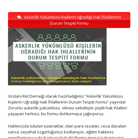
Askerlik Yükümlüsü Kişilerin Uğradığı Hak İhlallerinin
Durum Tespiti Formu
Vicdani Ret Derneği olarak hazırladığımız “Askerlik Yükümlüsü
Kişilerin Uğradığı Hak İhlallerinin Durum Tespiti Formu” yayında!
Zorunlu askerlik yükümlüsü olması sebebiyle çeşitli hak ihlalleri
yaşayan herkesi, bu formu doldurmaya çağırıyoruz.
Hakkınızda tutulan tutanaklar, idari para cezaları, ceza davaları
varsa; seyahat özgürlüğünüz kısıtlanıyor, eğitim hakkınız
engelleniyor ya da başkaca hak ihlallerine maruz kalıyorsanız,