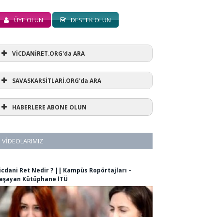
ÜYE OLUN
DESTEK OLUN
VİCDANİRET.ORG'da ARA
SAVASKARSİTLARİ.ORG'da ARA
HABERLERE ABONE OLUN
VIDEOLARIMIZ
icdani Ret Nedir ? || Kampüs Ropörtajları –
aşayan Kütüphane İTÜ