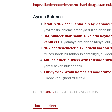
http://ulkedenhaberler.net/michael-douglastan-nukl
Ayrıca Bakınız:
İsrail’in Nükleer Silahlarının Açıklanmas
yayılmasını önleme amacıyla düzenlenen bir 
BM, nükleer silah sahibi ülkelerin boyko
kabul etti
Oylamaya aralarında Rusya, ABD, İn
Nükleer denemeler bitkilerdeki Karbon-14
Müzesi’ndeki bir tablonun sahteliğini, nüklee
ABD’de askeri nükleer atık tesisinde sızı
yeraltı askeri nükleer atık...
Türkiye’deki atom bombaları modernize
ülkede konuşlandırdığı eski...
EKLEYEN
ADMIN
EKLENME TARIHI:
NISAN 29, 2015
bm
nükleer