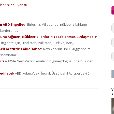
eer-silah-uyarisi/
ını ABD Engelledi
Birleşmiş Milletler'de, nükleer silahların
konferans,...
tuna rağmen, Nükleer Silahların Yasaklanması Anlaşması’nı
giltere, Çin, Hindistan, Pakistan, Türkiye, İran,...
’ü arttırdı: Tablo sahte!
New York’ün ünlü Guggenheim
r bombalar...
ntı
ABD'de New Mexico eyaletinin güneydoğusunda bulunan
 edilecek
ABD, Adana’daki İncirlik Üssü dahil Avrupa’daki 5
V
Y