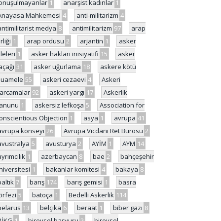
onuşulmayanlar
1
anarşist kadınlar
1
Anayasa Mahkemesi
4
anti-militarizm
4
antimilitarist medya
8
antimilitarizm
97
arap
rliği
1
arap ordusu
2
arjantin
1
asker
ileleri
1
asker hakları inisiyatifi
15
asker
açağı
31
asker uğurlama
18
askere kötü
uamele
55
askeri cezaevi
4
Askeri
arcamalar
92
askeri yargı
17
Askerlik
anunu
1
askersiz lefkoşa
5
Association for
onscientious Objection
1
asya
1
avrupa
41
avrupa konseyi
26
Avrupa Vicdani Ret Bürosu
2
avustralya
5
avusturya
2
AYİM
1
AYM
14
ayrımcılık
1
azerbaycan
8
bae
2
bahçeşehir
niversitesi
1
bakanlar komitesi
4
bakaya
8
baltık
7
barış
174
barış gemisi
1
basra
örfezi
5
batoça
1
Bedelli Askerlik
114
belarus
13
belçika
6
beraat
1
biber gazı
8
BİKG
1
bireysel başvuru
2
bireysel