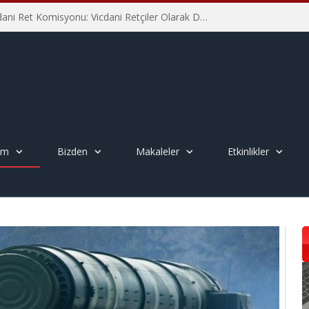
İHD İstanbul Şube Vicdani Ret Komisyonu: Vicdani Retçiler Olarak Destek İçin Buradayız!
em
Bizden
Makaleler
Etkinlikler