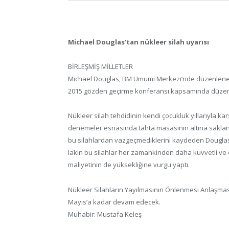
Michael Douglas’tan nükleer silah uyarısı
BİRLEŞMİŞ MİLLETLER
Michael Douglas, BM Umumi Merkezi’nde düzenlenen
2015 gözden geçirme konferansı kapsamında düzenlene
Nükleer silah tehdidinin kendi çocukluk yıllarıyla k
denemeler esnasında tahta masasının altına saklandığı
bu silahlardan vazgeçmediklerini kaydeden Douglas
lakin bu silahlar her zamankinden daha kuvvetli ve 
maliyetinin de yüksekliğine vurgu yaptı.
Nükleer Silahların Yayılmasının Önlenmesi Anlaşma
Mayıs’a kadar devam edecek.
Muhabir: Mustafa Keleş