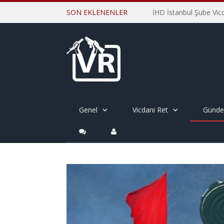
SON EKLENENLER
Genel
Vicdani Ret
Günd