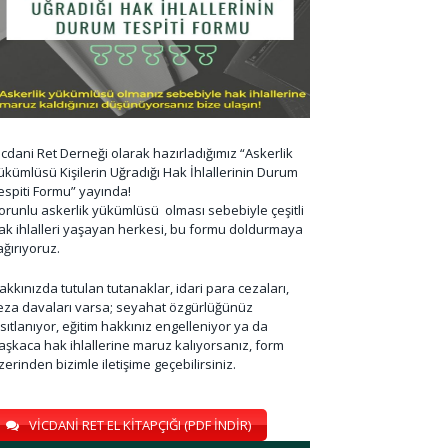
icdani Ret Derneği olarak hazırladığımız “Askerlik
ükümlüsü Kişilerin Uğradığı Hak İhlallerinin Durum
espiti Formu” yayında!
orunlu askerlik yükümlüsü olması sebebiyle çeşitli
ak ihlalleri yaşayan herkesi, bu formu doldurmaya
ağırıyoruz.
akkınızda tutulan tutanaklar, idari para cezaları,
eza davaları varsa; seyahat özgürlüğünüz
ısıtlanıyor, eğitim hakkınız engelleniyor ya da
aşkaca hak ihlallerine maruz kalıyorsanız, form
zerinden bizimle iletişime geçebilirsiniz.
VİCDANİ RET EL KİTAPÇIĞI (PDF İNDİR)