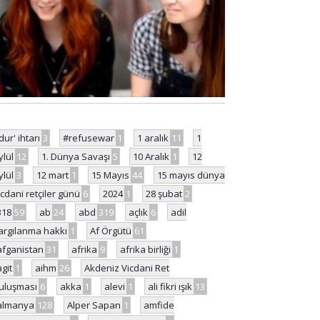
'dur' ihtarı
3
#refusewar
1
1 aralık
11
1
ylül
12
1. Dünya Savaşı
5
10 Aralık
1
12
ylül
3
12 mart
1
15 Mayıs
44
15 mayıs dünya
icdani retçiler günü
6
2024
1
28 şubat
2
318
59
ab
24
abd
319
açlık
6
adil
argılanma hakkı
1
Af Örgütü
61
afganistan
31
afrika
9
afrika birliği
1
agit
1
aihm
26
Akdeniz Vicdani Ret
uluşması
6
akka
1
alevi
1
ali fikri ışık
13
almanya
128
Alper Sapan
1
amfide