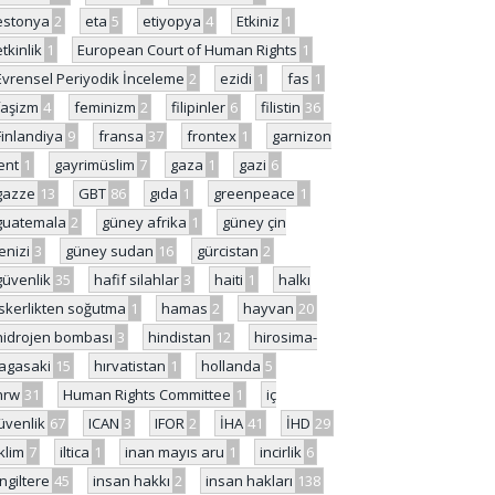
estonya
2
eta
5
etiyopya
4
Etkiniz
1
etkinlik
1
European Court of Human Rights
1
Evrensel Periyodik İnceleme
2
ezidi
1
fas
1
faşizm
4
feminizm
2
filipinler
6
filistin
36
Finlandiya
9
fransa
37
frontex
1
garnizon
ent
1
gayrimüslim
7
gaza
1
gazi
6
gazze
13
GBT
86
gıda
1
greenpeace
1
guatemala
2
güney afrika
1
güney çin
enizi
3
güney sudan
16
gürcistan
2
güvenlik
35
hafif silahlar
3
haiti
1
halkı
skerlikten soğutma
1
hamas
2
hayvan
20
hidrojen bombası
3
hindistan
12
hirosima-
agasaki
15
hırvatistan
1
hollanda
5
hrw
31
Human Rights Committee
1
iç
üvenlik
67
ICAN
3
IFOR
2
İHA
41
İHD
29
iklim
7
iltica
1
inan mayıs aru
1
incirlik
6
İngiltere
45
insan hakkı
2
insan hakları
138