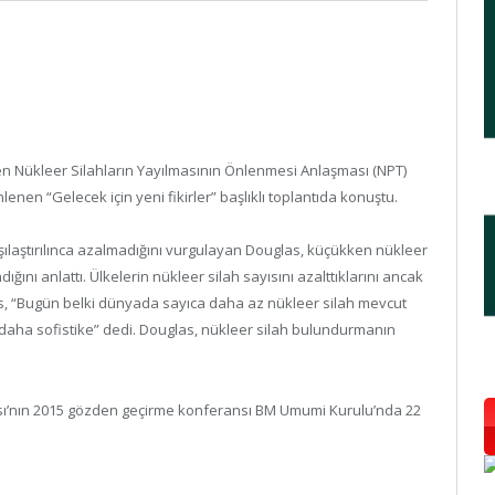
 Nükleer Silahların Yayılmasının Önlenmesi Anlaşması (NPT)
n “Gelecek için yeni fikirler” başlıklı toplantıda konuştu.
arşılaştırılınca azalmadığını vurgulayan Douglas, küçükken nükleer
nı anlattı. Ülkelerin nükleer silah sayısını azalttıklarını ancak
, “Bugün belki dünyada sayıca daha az nükleer silah mevcut
daha sofistike” dedi. Douglas, nükleer silah bulundurmanın
sı’nın 2015 gözden geçirme konferansı BM Umumi Kurulu’nda 22