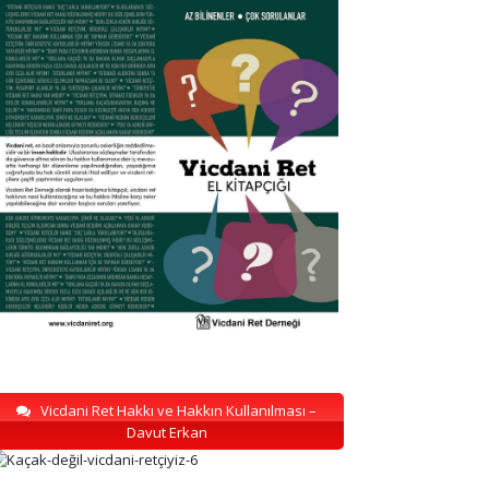
Vicdani Ret Hakkı ve Hakkın Kullanılması –
Davut Erkan