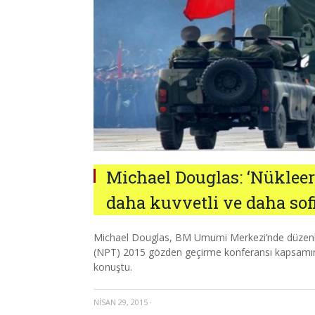
Michael Douglas: ‘Nüklee
daha kuvvetli ve daha sofi
Michael Douglas, BM Umumi Merkezi’nde düzenle
(NPT) 2015 gözden geçirme konferansı kapsamında 
konuştu.
NISAN 29, 2015
·