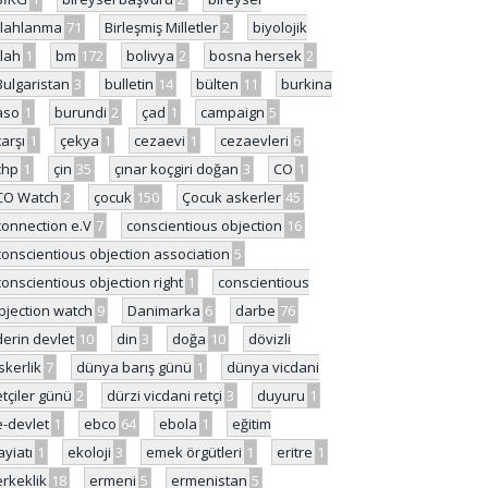
ilahlanma
71
Birleşmiş Milletler
2
biyolojik
ilah
1
bm
172
bolivya
2
bosna hersek
2
Bulgaristan
3
bulletin
14
bülten
11
burkina
aso
1
burundi
2
çad
1
campaign
5
çarşı
1
çekya
1
cezaevi
1
cezaevleri
6
chp
1
çin
35
çınar koçgiri doğan
3
CO
1
CO Watch
2
çocuk
150
Çocuk askerler
45
connection e.V
7
conscientious objection
16
conscientious objection association
5
conscientious objection right
1
conscientious
bjection watch
9
Danimarka
6
darbe
76
derin devlet
10
din
3
doğa
10
dövizli
skerlik
7
dünya barış günü
1
dünya vicdani
etçiler günü
2
dürzi vicdani retçi
3
duyuru
1
e-devlet
1
ebco
64
ebola
1
eğitim
ayiatı
1
ekoloji
3
emek örgütleri
1
eritre
1
erkeklik
18
ermeni
5
ermenistan
5