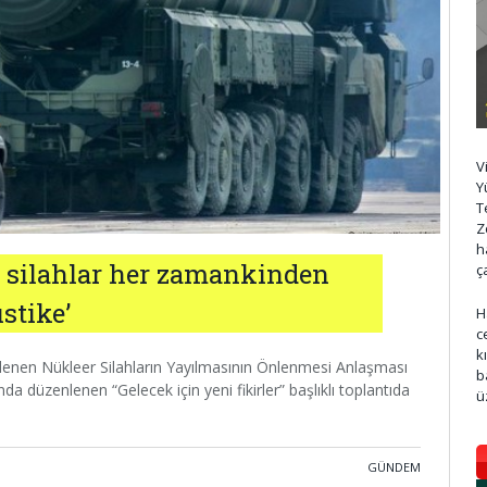
V
Y
T
Z
h
r silahlar her zamankinden
ç
stike’
H
c
k
nen Nükleer Silahların Yayılmasının Önlenmesi Anlaşması
b
düzenlenen “Gelecek için yeni fikirler” başlıklı toplantıda
ü
GÜNDEM