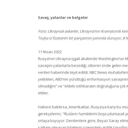
Savaş, yalanlar ve belgeler
Foto: Ukraynalı askerler, Ukrayna’nın Kramatorsk k
Toçka-U füzesinin bir parçasının yanında duruyor, 8
11 Nisan 2022
Rusya’nın Ukrayna işgali akabinde Washington’un 
savaşını yalanlarla bezediği, ülkenin önde gelen m
verilen haberinde teyit edildi. NBC News muhabirler
yetkilileri, ABD’nin yürüttüğü enformasyon savaşını
olmadığını” ve “eldeki istihbaratın doğruluğuna çok it
ettiler.
Habere bakılırsa, Amerikalılar, Rusya’ya karşı bu 
gerekçelerini,
“Rusların hamlelerini boşa çıkartacak 
ortaya koyuyor. Denilenlere göre, Beyaz Saray elini
sağlam olmayan bilgilerin üzerindeki gizlilik tasnifin