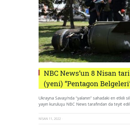
NBC News’un 8 Nisan tarih
(yeni) “Pentagon Belgeler
Ukrayna Savaşı’nda “yalanın” sahadaki en etkili 
yayın kuruluşu NBC News tarafından da teyit edil
NISAN 11, 2022
·