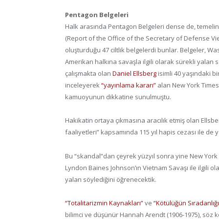
Pentagon Belgeleri
Halk arasında Pentagon Belgeleri dense de, temeli
(Report of the Office of the Secretary of Defense Vi
oluşturduğu 47 ciltlik belgelerdi bunlar. Belgeler, 
Amerikan halkına savaşla ilgili olarak sürekli yalan
çalışmakta olan
Daniel Ellsberg
isimli 40 yaşındaki bi
inceleyerek
“yayınlama kararı”
alan New York Times 
kamuoyunun dikkatine sunulmuştu.
Hakikatin ortaya çıkmasına aracılık etmiş olan Ellsb
faaliyetleri” kapsamında 115 yıl hapis cezası ile de y
Bu “skandal”dan çeyrek yüzyıl sonra yine New Yor
Lyndon Baines Johnson’ın Vietnam Savaşı ile ilgili 
yalan söylediğini öğrenecektik.
“Totalitarizmin Kaynakları”
ve
“Kötülüğün Sıradanlığı
bilimci ve düşünür Hannah Arendt (1906-1975), söz 