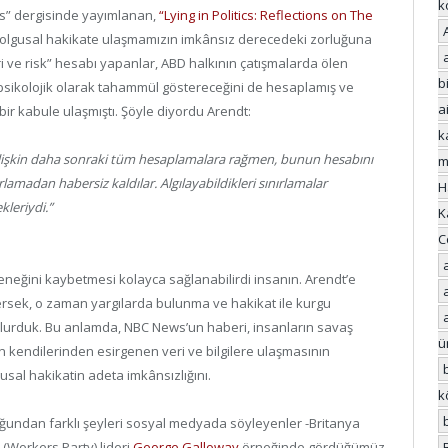
k
s” dergisinde yayımlanan,
“Lying in Politics: Reflections on The
 olgusal hakikate ulaşmamızın imkânsız derecedeki zorluğuna
iri ve risk” hesabı yapanlar, ABD halkının çatışmalarda ölen
bi
psikolojik olarak tahammül göstereceğini de hesaplamış ve
a
bir kabule ulaşmıştı. Şöyle diyordu Arendt:
k
i”ne ilişkin daha sonraki tüm hesaplamalara rağmen, bunun hesabını
m
lamadan habersiz kaldılar. Algılayabildikleri sınırlamalar
H
leriydi.”
K
C
eğini kaybetmesi kolayca sağlanabilirdi insanın. Arendt’e
rsek, o zaman yargılarda bulunma ve hakikat ile kurgu
olurduk. Bu anlamda, NBC News’un haberi, insanların savaş
ü
 kendilerinden esirgenen veri ve bilgilere ulaşmasının
sal hakikatin adeta imkânsızlığını.
k
ğundan farklı şeyleri sosyal medyada söyleyenler -Britanya
i (Workers Party) lideri
George Galloway
örneğinde gördüğümüz