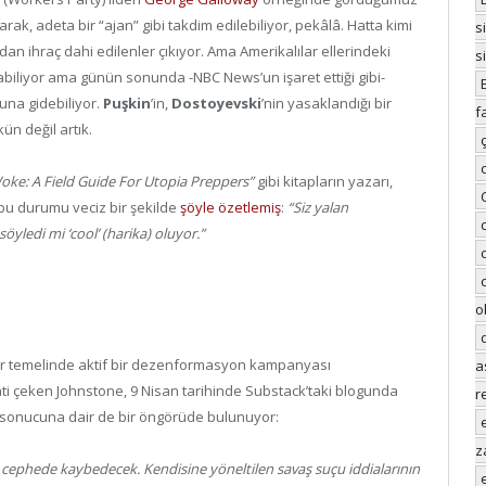
arak, adeta bir “ajan” gibi takdim edilebiliyor, pekâlâ. Hatta kimi
s
 ihraç dahi edilenler çıkıyor. Ama Amerikalılar ellerindeki
s
abiliyor ama günün sonunda -NBC News’un işaret ettiği gibi-
una gidebiliyor.
Puşkin
’in,
Dostoyevski
’nin yasaklandığı bir
f
n değil artık.
oke: A Field Guide For Utopia Preppers”
gibi kitapların yazarı,
 bu durumu veciz bir şekilde
şöyle özetlemiş
:
“Siz yalan
yledi mi ‘cool’ (harika) oluyor.”
o
nlar temelinde aktif bir dezenformasyon kampanyası
a
ati çeken Johnstone, 9 Nisan tarihinde Substack’taki blogunda
r
 sonucuna dair de bir öngörüde bulunuyor:
z
 cephede kaybedecek. Kendisine yöneltilen savaş suçu iddialarının