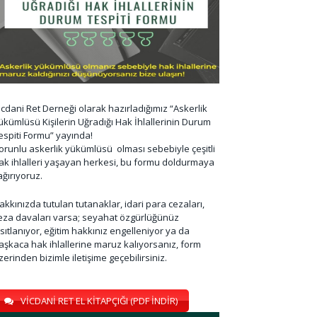
icdani Ret Derneği olarak hazırladığımız “Askerlik
ükümlüsü Kişilerin Uğradığı Hak İhlallerinin Durum
espiti Formu” yayında!
orunlu askerlik yükümlüsü olması sebebiyle çeşitli
ak ihlalleri yaşayan herkesi, bu formu doldurmaya
ağırıyoruz.
akkınızda tutulan tutanaklar, idari para cezaları,
eza davaları varsa; seyahat özgürlüğünüz
ısıtlanıyor, eğitim hakkınız engelleniyor ya da
aşkaca hak ihlallerine maruz kalıyorsanız, form
zerinden bizimle iletişime geçebilirsiniz.
VİCDANİ RET EL KİTAPÇIĞI (PDF İNDİR)