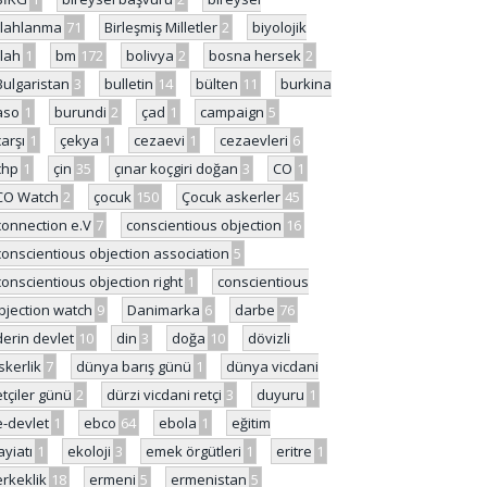
ilahlanma
71
Birleşmiş Milletler
2
biyolojik
ilah
1
bm
172
bolivya
2
bosna hersek
2
Bulgaristan
3
bulletin
14
bülten
11
burkina
aso
1
burundi
2
çad
1
campaign
5
çarşı
1
çekya
1
cezaevi
1
cezaevleri
6
chp
1
çin
35
çınar koçgiri doğan
3
CO
1
CO Watch
2
çocuk
150
Çocuk askerler
45
connection e.V
7
conscientious objection
16
conscientious objection association
5
conscientious objection right
1
conscientious
bjection watch
9
Danimarka
6
darbe
76
derin devlet
10
din
3
doğa
10
dövizli
skerlik
7
dünya barış günü
1
dünya vicdani
etçiler günü
2
dürzi vicdani retçi
3
duyuru
1
e-devlet
1
ebco
64
ebola
1
eğitim
ayiatı
1
ekoloji
3
emek örgütleri
1
eritre
1
erkeklik
18
ermeni
5
ermenistan
5