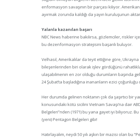
enformasyon savaşının bir parçası kılıyor. Amerika
ayırmak zorunda kaldığı da yayın kuruluşunun aktardı
Yalanla kazanılan başarı
NBC News haberine bakılırsa, gözlemciler, riskler içer
bu dezenformasyon stratejisini başarılı buluyor.
Velhasıl, Amerikalılar da teyit ettiğine göre, Ukrayn
bileşenlerinden biri olarak işlev gördüğünü rahatlık
ulaşabilmenin en zor olduğu durumların başında gel
24 Şubat’ta başladığına inananların ezici çoğunluğu 
Her durumda gelinen noktanın çok da şaşırtıcı bir ya
konusundaki kötü sicilini Vietnam Savaşı’na dair AB
Belgeleri”nden (1971) bu yana gayet iyi biliyoruz. Bu
(yeni) Pentagon Belgeleri gibi!
Hatırlayalım, neydi 50 yılı aşkın bir mazisi olan bu “