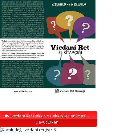
Vicdani Ret Hakkı ve Hakkın Kullanılması –
Davut Erkan