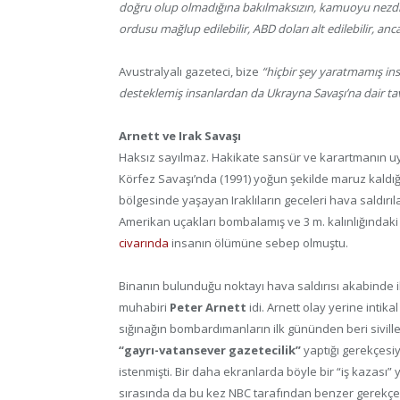
doğru olup olmadığına bakılmaksızın, kamuoyu nezdi
ordusu mağlup edilebilir, ABD doları alt edilebilir, 
Avustralyalı gazeteci, bize
“hiçbir şey yaratmamış insa
desteklemiş insanlardan da Ukrayna Savaşı’na dair ta
Arnett ve Irak Savaşı
Haksız sayılmaz. Hakikate sansür ve karartmanın uyg
Körfez Savaşı’nda (1991) yoğun şekilde maruz kaldığı
bölgesinde yaşayan Iraklıların geceleri hava saldırıl
Amerikan uçakları bombalamış ve 3 m. kalınlığındaki 
civarında
insanın ölümüne sebep olmuştu.
Binanın bulunduğu noktayı hava saldırısı akabinde i
muhabiri
Peter Arnett
idi. Arnett olay yerine intik
sığınağın bombardımanların ilk gününden beri siviller
“gayrı-vatansever gazetecilik”
yaptığı gerekçesi
istenmişti. Bir daha ekranlarda böyle bir “iş kazası
sırasında da bu kez NBC tarafından benzer gerekçele