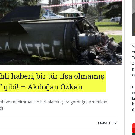
V
Y
T
Z
h
li haberi, bir tür ifşa olmamış
ç
i” gibi! – Akdoğan Özkan
H
c
k
silah ve mühimmattan biri olarak işlev gördüğü, Amerikan
b
di
ü
MAKALELER