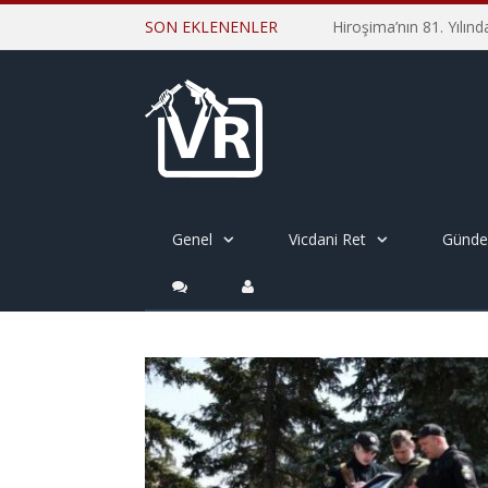
SON EKLENENLER
Genel
Vicdani Ret
Günd