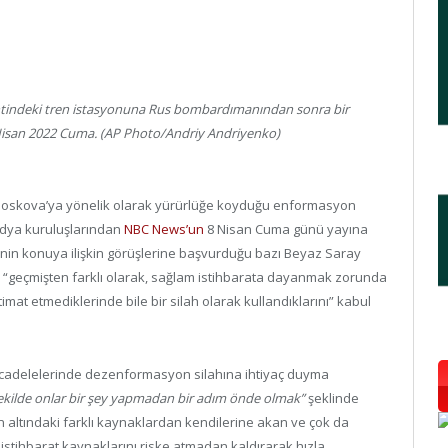
entindeki tren istasyonuna Rus bombardımanından sonra bir
 Nisan 2022 Cuma. (AP Photo/Andriy Andriyenko)
Moskova’ya yönelik olarak yürürlüğe koyduğu enformasyon
edya kuruluşlarından
NBC News’un
8 Nisan Cuma günü yayına
inin konuya ilişkin görüşlerine başvurduğu bazı Beyaz Saray
n “geçmişten farklı olarak, sağlam istihbarata dayanmak zorunda
imat etmediklerinde bile bir silah olarak kullandıklarını” kabul
mücadelelerinde dezenformasyon silahına ihtiyaç duyma
şekilde onlar bir şey yapmadan bir adım önde olmak”
şeklinde
n altındaki farklı kaynaklardan kendilerine akan ve çok da
i istihbarat kaynaklarını riske atmadan kaldırarak hızla