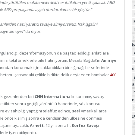
nde yürütülen mahkemelerdeki her ihtilaftan yenik çıkacak. ABD
ancak ABD propaganda aygıtı durdurulamaz bir güçtür.”
nlardan nasıl yaratıcı tavsiye almıyorsanız, Irak işgalini
vsiye almayın”
da diyor.
k
ulandığı, dezenformasyonun da baş tacı edildiği anlatılara I.
mızı tekil örneklerle bile hatırlıyorum: Mesela Bağdat’ın
Amiriye
arından korunmak için saklandıkları bir sığınağı bir seferinde
d
betonu çatısındaki çelikle birlikte delik deşik eden bombalar
400
a
lk gezenlerden biri
CNN International
’ın tanınmış savaş
n
al ettikten sonra geçtiği görüntülü haberinde, söz konusu
e ev sahipliği yaptığını telaffuz edince,
sesi
Amerikalılarca
g
yle önce kısılmış sonra da kendisinden ülkesine dönmesi
” yaşanmayacaktı.
Arnett
, 12 yıl sonra
II. Körfez Savaşı
rle işten atılıyordu.