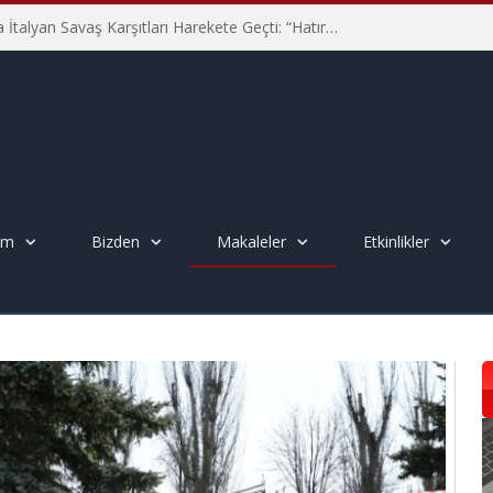
Hiroşima’nın 81. Yılında İtalyan Savaş Karşıtları Harekete Geçti: “Hatırlamak yeterli değil”
em
Bizden
Makaleler
Etkinlikler