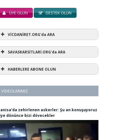
ÜYE OLUN
DESTEK OLUN
VİCDANİRET.ORG'da ARA
SAVASKARSİTLARİ.ORG'da ARA
HABERLERE ABONE OLUN
VIDEOLARIMIZ
anisa’da zehirlenen askerler: Şu an konuşuyoruz
iye dönünce bizi dövecekler