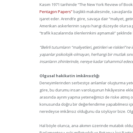
Kasım 1971 tarihinde “The New York Review of Book
Pentagon Papers”
başlıklı makalesinde, savaşlarda
işaret eder. Arendt’e göre, savaşa dair “maliyet, get
Amerikan askerlerinin sayısı hangi düzeyde olursa 
“trafik kazalarında ölenlerinkini aşmamalı” şeklinde 
“Belirli tutumların “maliyetleri, getirileri ve riskler
yapanlar psikolojik-olmayan, herhangi bir mutlak sınır
insanların zihinlerinde, nereye kadar tahammül edecek
Olgusal hakikatin imkânsızlığı
Deneyimlerinden serbestçe anlamlar oluşturma yeten
göre, bu durumu insan varoluşunun hikâyesine ekle
arasında ayrım yapma yeteneğimizi de riske atmış 
konusunda doğru bir değerlendirme yapabilmesi için
neredeyse imkânsız olduğunu da söylüyor bize. Olgu
Hal böyle olunca, ana akımın üzerinde mutabık oldu
Parlamentosu eski milletvekili ve Britanya İşçi Partis