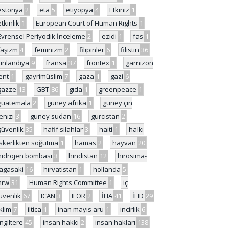
estonya
2
eta
5
etiyopya
4
Etkiniz
1
etkinlik
1
European Court of Human Rights
1
Evrensel Periyodik İnceleme
2
ezidi
1
fas
1
faşizm
4
feminizm
2
filipinler
6
filistin
36
Finlandiya
9
fransa
37
frontex
1
garnizon
ent
1
gayrimüslim
7
gaza
1
gazi
6
gazze
13
GBT
86
gıda
1
greenpeace
1
guatemala
2
güney afrika
1
güney çin
enizi
3
güney sudan
16
gürcistan
2
güvenlik
35
hafif silahlar
3
haiti
1
halkı
skerlikten soğutma
1
hamas
2
hayvan
20
hidrojen bombası
3
hindistan
12
hirosima-
agasaki
16
hırvatistan
1
hollanda
5
hrw
31
Human Rights Committee
1
iç
üvenlik
67
ICAN
3
IFOR
2
İHA
41
İHD
29
iklim
7
iltica
1
inan mayıs aru
1
incirlik
6
İngiltere
45
insan hakkı
2
insan hakları
138