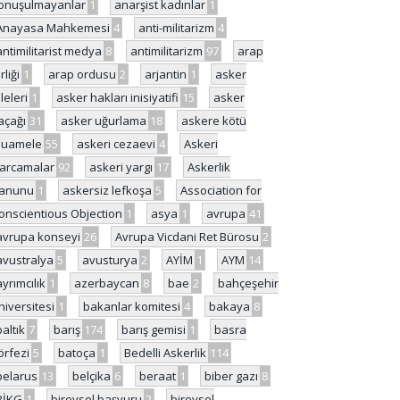
onuşulmayanlar
1
anarşist kadınlar
1
Anayasa Mahkemesi
4
anti-militarizm
4
antimilitarist medya
8
antimilitarizm
97
arap
rliği
1
arap ordusu
2
arjantin
1
asker
ileleri
1
asker hakları inisiyatifi
15
asker
açağı
31
asker uğurlama
18
askere kötü
uamele
55
askeri cezaevi
4
Askeri
arcamalar
92
askeri yargı
17
Askerlik
anunu
1
askersiz lefkoşa
5
Association for
onscientious Objection
1
asya
1
avrupa
41
avrupa konseyi
26
Avrupa Vicdani Ret Bürosu
2
avustralya
5
avusturya
2
AYİM
1
AYM
14
ayrımcılık
1
azerbaycan
8
bae
2
bahçeşehir
niversitesi
1
bakanlar komitesi
4
bakaya
8
baltık
7
barış
174
barış gemisi
1
basra
örfezi
5
batoça
1
Bedelli Askerlik
114
belarus
13
belçika
6
beraat
1
biber gazı
8
BİKG
1
bireysel başvuru
2
bireysel