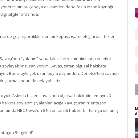
n yönetiminin bu çabaya eskisinden daha fazla insan kaynağı
ğı bilgiler arasında.
se de geçmiş pratiklerden bir kopuşa işaret ettiğini belirttikleri
a Savaşı’nda “yalanın” sahadaki silah ve mühimmatın en etkili
la söyleyebiliriz, sanıyorum. Savaş, zaten olgusal hakikate
iyor. Bunu, öyle çok uzun boylu deşmeden, Donetsk’teki savaşın
oluşturmasından da anlayabiliriz.
nı yok. Aslında bizler, savaşların olgusal hakikatin temayüzü
D halkına söylenmiş yalanları açığa kavuşturan “Pentagon
M
 anlamda NBC News’un 8 Nisan tarihli haberi, bir tür ifşa olmamış
d
Pentagon Belgeleri!”