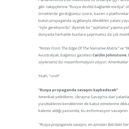
gibi- takipçilerine “Rusya devleti bağlantılı medya” ol
örneklerde gördüğümüz üzere, bazen o platformlardan
bütün propaganda aygıtlarıyla diledikleri yalanı yay
“öyle gerekiyordu” diyerek bir “açıklama” yapma yol
dünyada herhalde bunlara şaşırmamız da çok mümkü
“Notes From The Edge Of The Narrative Matrix” ve “W
Avustralyalı, bağımsız gazeteci
Caitlin Johnstone
,
söylerseniz bu mezenformasyon oluyor, Amerikalılar sö
Yeah, “cool!”
“Rusya propaganda savaşını kaybedecek”
Amerikalı yetkililerin, Ukrayna Savaşı’na dair yala
yürüttüklerini kendilerinin de kabul etmelerine dikk
kaleme aldığı yazısında, bu enformasyon savaşının
“Rusya propaganda savaşını, en azından Batı’daki her