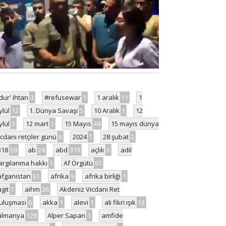
'dur' ihtarı
3
#refusewar
1
1 aralık
11
1
ylül
12
1. Dünya Savaşı
5
10 Aralık
1
12
ylül
3
12 mart
1
15 Mayıs
44
15 mayıs dünya
icdani retçiler günü
6
2024
1
28 şubat
2
318
59
ab
24
abd
319
açlık
6
adil
argılanma hakkı
1
Af Örgütü
61
afganistan
31
afrika
9
afrika birliği
1
agit
1
aihm
26
Akdeniz Vicdani Ret
uluşması
6
akka
1
alevi
1
ali fikri ışık
13
almanya
128
Alper Sapan
1
amfide