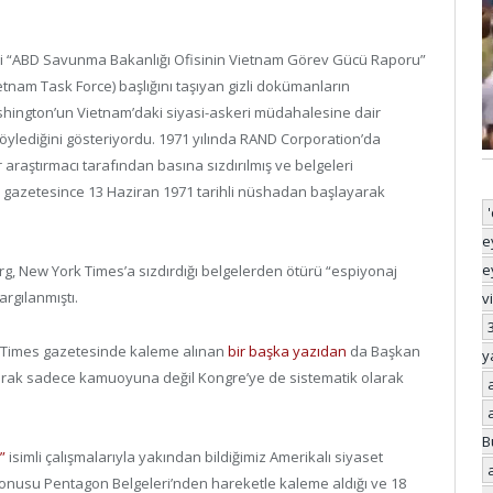
ni “ABD Savunma Bakanlığı Ofisinin Vietnam Görev Gücü Raporu”
etnam Task Force) başlığını taşıyan gizli dokümanların
Washington’un Vietnam’daki siyasi-askeri müdahalesine dair
 söylediğini gösteriyordu. 1971 yılında RAND Corporation’da
r araştırmacı tarafından basına sızdırılmış ve belgeleri
gazetesince 13 Haziran 1971 tarihli nüshadan başlayarak
e
e
erg, New York Times’a sızdırdığı belgelerden ötürü “espiyonaj
argılanmıştı.
v
k Times gazetesinde kaleme alınan
bir başka yazıdan
da Başkan
y
olarak sadece kamuoyuna değil Kongre’ye de sistematik olarak
B
”
isimli çalışmalarıyla yakından bildiğimiz Amerikalı siyaset
konusu Pentagon Belgeleri’nden hareketle kaleme aldığı ve 18