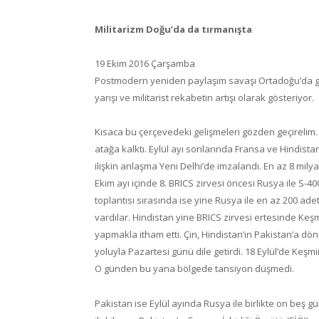
Militarizm Doğu’da da tırmanışta
19 Ekim 2016 Çarşamba
Postmodern yeniden paylaşım savaşı Ortadoğu’da gid
yarışı ve militarist rekabetin artışı olarak gösteriyor.
Kısaca bu çerçevedeki gelişmeleri gözden geçirelim. M
atağa kalktı. Eylül ayı sonlarında Fransa ve Hindista
ilişkin anlaşma Yeni Delhi’de imzalandı. En az 8 mily
Ekim ayı içinde 8. BRICS zirvesi öncesi Rusya ile S-
toplantısı sırasında ise yine Rusya ile en az 200 ad
vardılar. Hindistan yine BRICS zirvesi ertesinde Keş
yapmakla itham etti. Çin, Hindistan’ın Pakistan’a dö
yoluyla Pazartesi günü dile getirdi. 18 Eylül’de Keşm
O günden bu yana bölgede tansiyon düşmedi.
Pakistan ise Eylül ayında Rusya ile birlikte on beş g