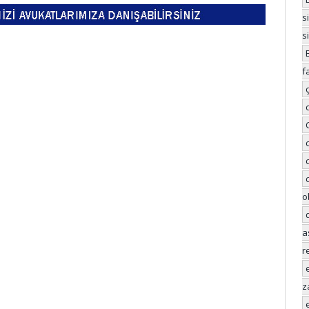
s
s
f
o
a
r
z