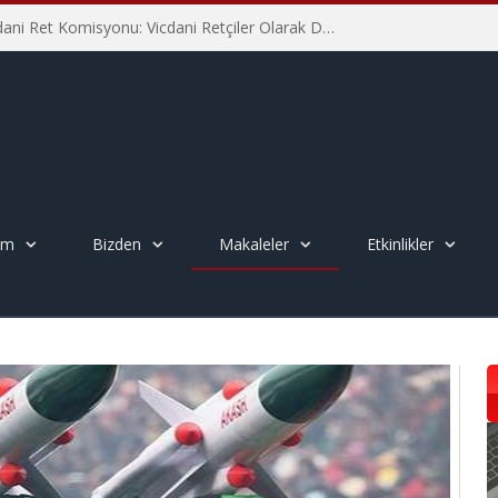
İHD İstanbul Şube Vicdani Ret Komisyonu: Vicdani Retçiler Olarak Destek İçin Buradayız!
em
Bizden
Makaleler
Etkinlikler