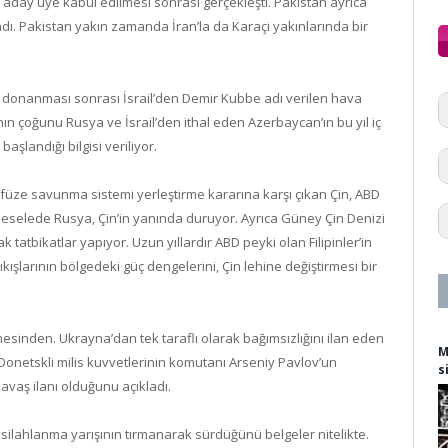
’ne aday üye kabul edilmesi sonrası gerçekleşti. Pakistan ayrıca
adı. Pakistan yakın zamanda İran’la da Karaçi yakınlarında bir
e donanması sonrası İsrail’den Demir Kubbe adı verilen hava
nın çoğunu Rusya ve İsrail’den ithal eden Azerbaycan’ın bu yıl iç
aşlandığı bilgisi veriliyor.
üze savunma sistemi yerleştirme kararına karşı çıkan Çin, ABD
u meselede Rusya, Çin’in yanında duruyor. Ayrıca Güney Çin Denizi
 tatbikatlar yapıyor. Uzun yıllardır ABD peyki olan Filipinler’in
kışlarının bölgedeki güç dengelerini, Çin lehine değiştirmesi bir
inden. Ukrayna’dan tek taraflı olarak bağımsızlığını ilan eden
M
Donetskli milis kuvvetlerinin komutanı Arseniy Pavlov’un
s
vaş ilanı olduğunu açıkladı.
e silahlanma yarışının tırmanarak sürdüğünü belgeler nitelikte.