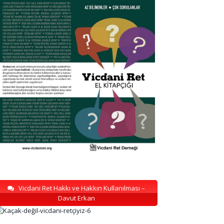
Vicdani Ret Hakkı ve Hakkın Kullanılması –
Davut Erkan