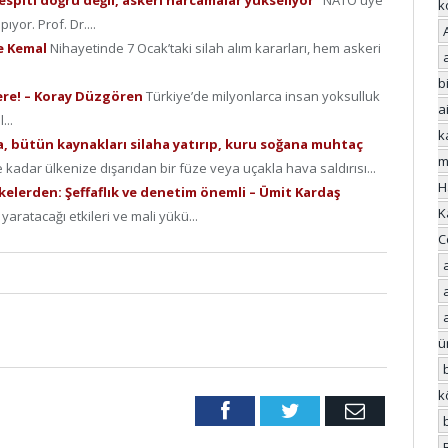
k
yor. Prof. Dr....
le Kemal
Nihayetinde 7 Ocak’taki silah alım kararları, hem askeri
bi
lere! – Koray Düzgören
Türkiye’de milyonlarca insan yoksulluk
a
...
k
a, bütün kaynakları silaha yatırıp, kuru soğana muhtaç
m
 kadar ülkenize dışarıdan bir füze veya uçakla hava saldırısı...
H
lkelerden: Şeffaflık ve denetim önemli – Ümit Kardaş
K
aratacağı etkileri ve mali yükü...
C
ü
k
Facebook
Twitter
Email