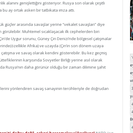
 alanını genişlettiğini gösteriyor. Rusya son olarak çeşitli
da bu ay ortak askeri bir tatbikata imza attı.
 güçler arasında savaşlar yerine “vekalet savaşları” diye
n görülebilir. Muhtemel sıcaklaşacak ilk cephelerden biri
, Çin’de Uygur sorunu, Güney Çin Denizi’nde bölgesel çatışmalar
erinde(özellikle Afrika) ve uzayda (Çin’in son dönem uzaya
çatışma ve savaş olarak kendini gösterebilir. Bu kez geçmiş
efiklerinin karşısında Sovyetler Birliği yerine asıl olarak
e
anda Rusya’nın daha görünür olduğu bir zaman dilimine şahit
e
v
erini yönlendiren savaş sanayinin tercihleriyle de doğrudan
y
B
spiti doğru değil, askeri harcamalar yükseliyor”
NATO üye