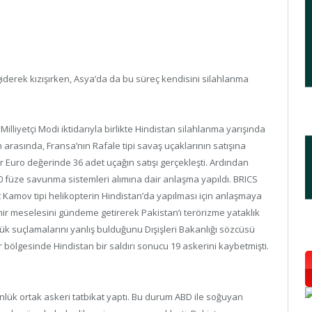
erek kızışırken, Asya’da da bu süreç kendisini silahlanma
illiyetçi Modi iktidarıyla birlikte Hindistan silahlanma yarışında
n arasında, Fransa’nın Rafale tipi savaş uçaklarının satışına
ar Euro değerinde 36 adet uçağın satışı gerçekleşti. Ardından
400 füze savunma sistemleri alımına dair anlaşma yapıldı. BRICS
et Kamov tipi helikopterin Hindistan’da yapılması için anlaşmaya
mir meselesini gündeme getirerek Pakistan’ı terörizme yataklık
nük suçlamalarını yanlış bulduğunu Dışişleri Bakanlığı sözcüsü
ir bölgesinde Hindistan bir saldırı sonucu 19 askerini kaybetmişti.
ünlük ortak askeri tatbikat yaptı. Bu durum ABD ile soğuyan