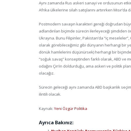
Aynı zamanda Rus askeri sanayi ve ordusunun etkinlik
Afrika ülkelerine silah satışlarını artırırken Mısır’da 
Postmodern savaşın karakteri gereği doğrudan büyük
adlandırılan biçimde sürecin ilerleyeceği şimdiden ö
Ukrayna. Bunu Filipinler, Pakistan’da “iç meseleler”
olarak görebileceğimiz gibi dünyanın herhangi bir y
dönük hamlelerini düşünürsek) herhangi bir biçimde 
“soğuk savaş” konseptinden farklı olarak, ABD ve mütt
odağını Çin’in doldurduğu, ama askeri ve politik pl
olacağız.
Sürecin geleceği aynı zamanda ABD başkanlık seçiml
ilintili olacak.
Kaynak:
Yeni Özgür Politika
Ayrıca Bakınız:
Nurhan Yentürk: Rasmussen’in Türkiye te