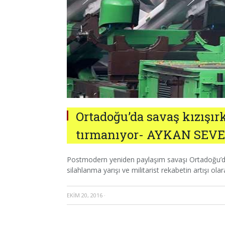
Ortadoğu’da savaş kızışır
tırmanıyor- AYKAN SEV
Postmodern yeniden paylaşım savaşı Ortadoğu’da 
silahlanma yarışı ve militarist rekabetin artışı ola
EKIM 20, 2016
·