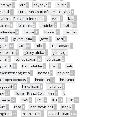
estonya
2
eta
5
etiyopya
4
Etkiniz
1
etkinlik
1
European Court of Human Rights
1
Evrensel Periyodik İnceleme
2
ezidi
1
fas
1
faşizm
4
feminizm
2
filipinler
6
filistin
36
Finlandiya
9
fransa
37
frontex
1
garnizon
ent
1
gayrimüslim
7
gaza
1
gazi
6
gazze
13
GBT
86
gıda
1
greenpeace
1
guatemala
2
güney afrika
1
güney çin
enizi
3
güney sudan
16
gürcistan
2
güvenlik
35
hafif silahlar
3
haiti
1
halkı
skerlikten soğutma
1
hamas
2
hayvan
20
hidrojen bombası
3
hindistan
12
hirosima-
agasaki
15
hırvatistan
1
hollanda
5
hrw
31
Human Rights Committee
1
iç
üvenlik
67
ICAN
3
IFOR
2
İHA
41
İHD
29
iklim
7
iltica
1
inan mayıs aru
1
incirlik
6
İngiltere
45
insan hakkı
2
insan hakları
138