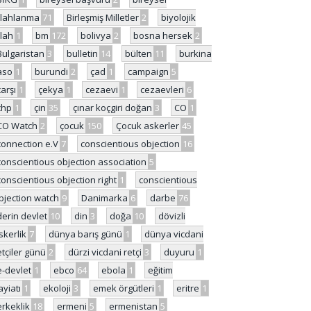
ilahlanma
71
Birleşmiş Milletler
2
biyolojik
ilah
1
bm
172
bolivya
2
bosna hersek
2
Bulgaristan
3
bulletin
14
bülten
11
burkina
aso
1
burundi
2
çad
1
campaign
5
çarşı
1
çekya
1
cezaevi
1
cezaevleri
6
chp
1
çin
35
çınar koçgiri doğan
3
CO
1
CO Watch
2
çocuk
150
Çocuk askerler
45
connection e.V
7
conscientious objection
16
conscientious objection association
5
conscientious objection right
1
conscientious
bjection watch
9
Danimarka
6
darbe
76
derin devlet
10
din
3
doğa
10
dövizli
skerlik
7
dünya barış günü
1
dünya vicdani
etçiler günü
2
dürzi vicdani retçi
3
duyuru
1
e-devlet
1
ebco
64
ebola
1
eğitim
ayiatı
1
ekoloji
3
emek örgütleri
1
eritre
1
erkeklik
18
ermeni
5
ermenistan
5