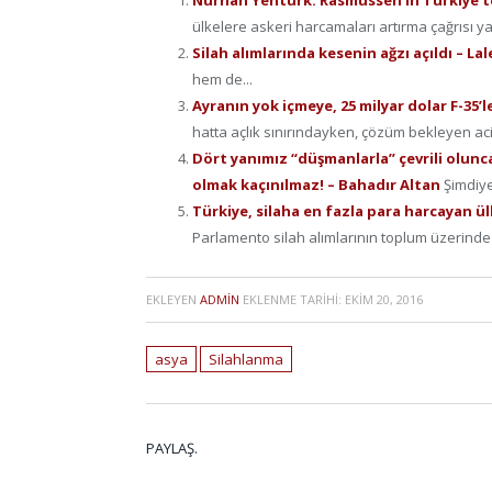
ülkelere askeri harcamaları artırma çağrısı yapı
Silah alımlarında kesenin ağzı açıldı – La
hem de...
Ayranın yok içmeye, 25 milyar dolar F-35’
hatta açlık sınırındayken, çözüm bekleyen acil
Dört yanımız “düşmanlarla” çevrili olunc
olmak kaçınılmaz! – Bahadır Altan
Şimdiye
Türkiye, silaha en fazla para harcayan ü
Parlamento silah alımlarının toplum üzerinde y
EKLEYEN
ADMIN
EKLENME TARIHI:
EKIM 20, 2016
asya
Silahlanma
PAYLAŞ.