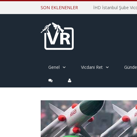
SON EKLENENLER
Genel
Vicdani Ret
Günd