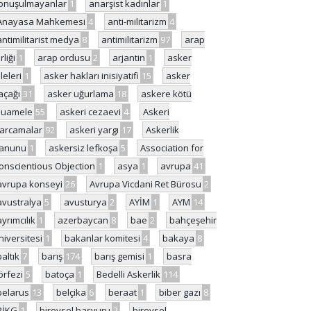
onuşulmayanlar
1
anarşist kadınlar
1
Anayasa Mahkemesi
4
anti-militarizm
4
antimilitarist medya
8
antimilitarizm
97
arap
rliği
1
arap ordusu
2
arjantin
1
asker
ileleri
1
asker hakları inisiyatifi
15
asker
açağı
31
asker uğurlama
18
askere kötü
uamele
55
askeri cezaevi
4
Askeri
arcamalar
92
askeri yargı
17
Askerlik
anunu
1
askersiz lefkoşa
5
Association for
onscientious Objection
1
asya
1
avrupa
41
avrupa konseyi
26
Avrupa Vicdani Ret Bürosu
2
avustralya
5
avusturya
2
AYİM
1
AYM
14
ayrımcılık
1
azerbaycan
8
bae
2
bahçeşehir
niversitesi
1
bakanlar komitesi
4
bakaya
8
baltık
7
barış
174
barış gemisi
1
basra
örfezi
5
batoça
1
Bedelli Askerlik
114
belarus
13
belçika
6
beraat
1
biber gazı
8
BİKG
1
bireysel başvuru
2
bireysel