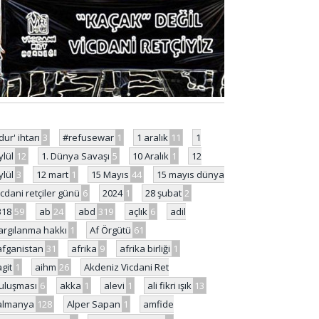
'dur' ihtarı
3
#refusewar
1
1 aralık
11
1
ylül
12
1. Dünya Savaşı
5
10 Aralık
1
12
ylül
3
12 mart
1
15 Mayıs
44
15 mayıs dünya
icdani retçiler günü
6
2024
1
28 şubat
2
318
59
ab
24
abd
319
açlık
6
adil
argılanma hakkı
1
Af Örgütü
61
afganistan
31
afrika
9
afrika birliği
1
agit
1
aihm
26
Akdeniz Vicdani Ret
uluşması
6
akka
1
alevi
1
ali fikri ışık
13
almanya
128
Alper Sapan
1
amfide