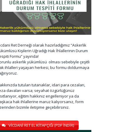
icdani Ret Derneği olarak hazırladığımız “Askerlik
ükümlüsü Kişilerin Uğradığı Hak İhlallerinin Durum
espiti Formu” yayında!
orunlu askerlik yükümlüsü olması sebebiyle çeşitli
ak ihlalleri yaşayan herkesi, bu formu doldurmaya
ağırıyoruz.
akkınızda tutulan tutanaklar, idari para cezaları,
eza davaları varsa; seyahat özgürlüğünüz
ısıtlanıyor, eğitim hakkınız engelleniyor ya da
aşkaca hak ihlallerine maruz kalıyorsanız, form
zerinden bizimle iletişime geçebilirsiniz.
VİCDANİ RET EL KİTAPÇIĞI (PDF İNDİR)