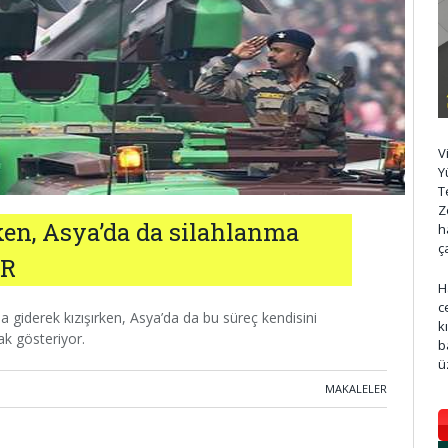
V
Y
T
Z
ken, Asya’da da silahlanma
h
ç
ER
H
c
giderek kızışırken, Asya’da da bu süreç kendisini
k
rak gösteriyor.
b
ü
MAKALELER