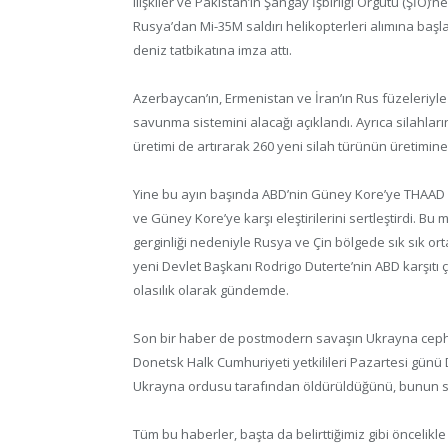
ilişkiler ve Pakistan’ın Şangay İşbirliği Örgütü (ŞİÖ)
Rusya’dan Mi-35M saldırı helikopterleri alımına başl
deniz tatbikatına imza attı.
Azerbaycan’ın, Ermenistan ve İran’ın Rus füzeleriyl
savunma sistemini alacağı açıklandı. Ayrıca silahları
üretimi de artırarak 260 yeni silah türünün üretimine b
Yine bu ayın başında ABD’nin Güney Kore’ye THAAD f
ve Güney Kore’ye karşı eleştirilerini sertleştirdi. B
gerginliği nedeniyle Rusya ve Çin bölgede sık sık ortak
yeni Devlet Başkanı Rodrigo Duterte’nin ABD karşıtı çı
olasılık olarak gündemde.
Son bir haber de postmodern savaşın Ukrayna cephes
Donetsk Halk Cumhuriyeti yetkilileri Pazartesi günü 
Ukrayna ordusu tarafından öldürüldüğünü, bunun sa
Tüm bu haberler, başta da belirttiğimiz gibi öncelikl