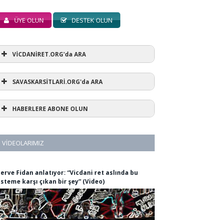
ÜYE OLUN
DESTEK OLUN
VİCDANİRET.ORG'da ARA
SAVASKARSİTLARİ.ORG'da ARA
HABERLERE ABONE OLUN
VIDEOLARIMIZ
erve Fidan anlatıyor: “Vicdani ret aslında bu
isteme karşı çıkan bir şey” (Video)