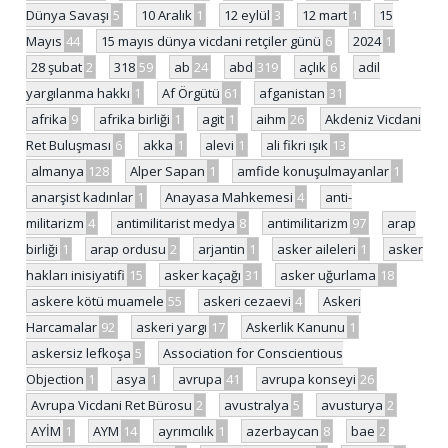
Dünya Savaşı
5
10 Aralık
1
12 eylül
3
12 mart
1
15
Mayıs
44
15 mayıs dünya vicdani retçiler günü
6
2024
1
28 şubat
2
318
59
ab
24
abd
319
açlık
6
adil
yargılanma hakkı
1
Af Örgütü
61
afganistan
31
afrika
9
afrika birliği
1
agit
1
aihm
26
Akdeniz Vicdani
Ret Buluşması
6
akka
1
alevi
1
ali fikri ışık
13
almanya
128
Alper Sapan
1
amfide konuşulmayanlar
1
anarşist kadınlar
1
Anayasa Mahkemesi
4
anti-
militarizm
4
antimilitarist medya
8
antimilitarizm
97
arap
birliği
1
arap ordusu
2
arjantin
1
asker aileleri
1
asker
hakları inisiyatifi
15
asker kaçağı
31
asker uğurlama
18
askere kötü muamele
55
askeri cezaevi
4
Askeri
Harcamalar
92
askeri yargı
17
Askerlik Kanunu
1
askersiz lefkoşa
5
Association for Conscientious
Objection
1
asya
1
avrupa
41
avrupa konseyi
26
Avrupa Vicdani Ret Bürosu
2
avustralya
5
avusturya
2
AYİM
1
AYM
14
ayrımcılık
1
azerbaycan
8
bae
2