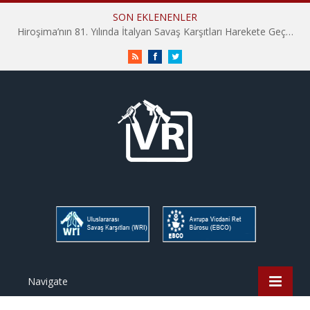
SON EKLENENLER
Hiroşima’nın 81. Yılında İtalyan Savaş Karşıtları Harekete Geçti: “Hatırlamak yeterli değil”
RSS
Facebook
Twitter
Navigate