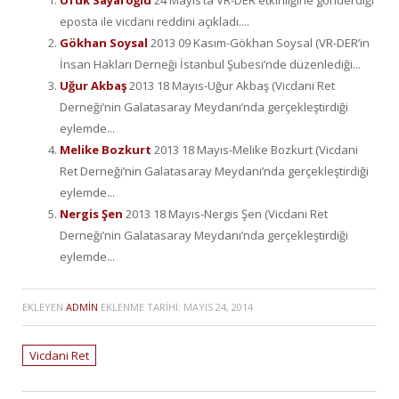
Ufuk Sayaroğlu
24 Mayıs’ta VR-DER etkinliğine gönderdiği
eposta ile vicdani reddini açıkladı....
Gökhan Soysal
2013 09 Kasım-Gökhan Soysal (VR-DER’in
İnsan Hakları Derneği İstanbul Şubesi’nde düzenlediği...
Uğur Akbaş
2013 18 Mayıs-Uğur Akbaş (Vicdani Ret
Derneği’nin Galatasaray Meydanı’nda gerçekleştirdiği
eylemde...
Melike Bozkurt
2013 18 Mayıs-Melike Bozkurt (Vicdani
Ret Derneği’nin Galatasaray Meydanı’nda gerçekleştirdiği
eylemde...
Nergis Şen
2013 18 Mayıs-Nergis Şen (Vicdani Ret
Derneği’nin Galatasaray Meydanı’nda gerçekleştirdiği
eylemde...
EKLEYEN
ADMIN
EKLENME TARIHI:
MAYIS 24, 2014
Vicdani Ret