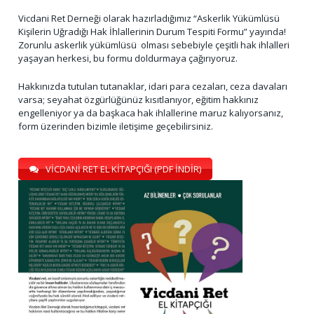
Vicdani Ret Derneği olarak hazırladığımız “Askerlik Yükümlüsü
Kişilerin Uğradığı Hak İhlallerinin Durum Tespiti Formu” yayında!
Zorunlu askerlik yükümlüsü olması sebebiyle çeşitli hak ihlalleri
yaşayan herkesi, bu formu doldurmaya çağırıyoruz.
Hakkınızda tutulan tutanaklar, idari para cezaları, ceza davaları
varsa; seyahat özgürlüğünüz kısıtlanıyor, eğitim hakkınız
engelleniyor ya da başkaca hak ihlallerine maruz kalıyorsanız,
form üzerinden bizimle iletişime geçebilirsiniz.
VİCDANİ RET EL KİTAPÇIĞI (PDF İNDİR)