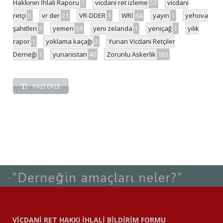
Hakkının İhlali Raporu
1
vicdani ret izleme
53
vicdani
retçi
5
vr der
21
VR-DDER
1
WRİ
64
yayın
1
yehova
şahitleri
7
yemen
59
yeni zelanda
1
yeniçağ
1
yılık
rapor
1
yoklama kaçağı
2
Yunan Vicdani Retçiler
Derneği
1
yunanistan
40
Zorunlu Askerlik
183
YAZI EKLE
VİCDANİ RET HAKKI İHLALİ BİLDİRİM FORMU