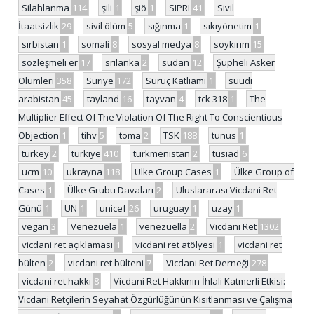
Silahlanma
114
şili
1
şiö
1
SIPRI
41
Sivil
İtaatsizlik
29
sivil ölüm
5
sığınma
1
sıkıyönetim
1
sırbistan
1
somali
8
sosyal medya
8
soykırım
15
sözleşmeli er
17
srilanka
2
sudan
12
Şüpheli Asker
Ölümleri
358
Suriye
172
Suruç Katliamı
1
suudi
arabistan
45
tayland
16
tayvan
4
tck 318
1
The
Multiplier Effect Of The Violation Of The Right To Conscientious
Objection
1
tihv
5
toma
2
TSK
188
tunus
1
turkey
2
türkiye
410
türkmenistan
2
tüsiad
6
ucm
10
ukrayna
118
Ulke Group Cases
1
Ülke Group of
Cases
1
Ülke Grubu Davaları
2
Uluslararası Vicdani Ret
Günü
1
UN
1
unicef
26
uruguay
1
uzay
1
vegan
3
Venezuela
1
venezuella
2
Vicdani Ret
1302
vicdani ret açıklaması
1
vicdani ret atölyesi
1
vicdani ret
bülten
2
vicdani ret bülteni
7
Vicdani Ret Derneği
278
vicdani ret hakkı
8
Vicdani Ret Hakkının İhlali Katmerli Etkisi:
Vicdani Retçilerin Seyahat Özgürlüğünün Kısıtlanması ve Çalışma