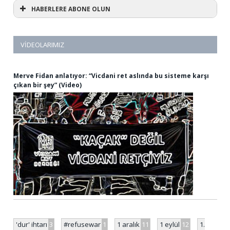
HABERLERE ABONE OLUN
VIDEOLARIMIZ
Merve Fidan anlatıyor: “Vicdani ret aslında bu sisteme karşı
çıkan bir şey” (Video)
'dur' ihtarı
3
#refusewar
1
1 aralık
11
1 eylül
12
1.