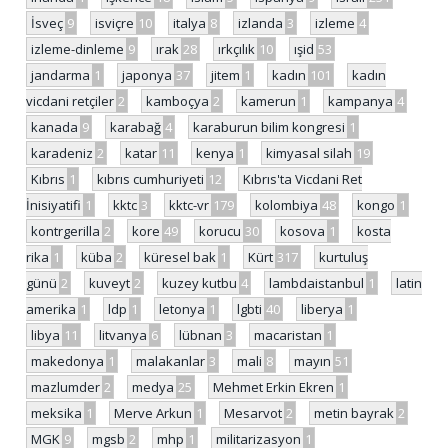
İsveç
9
isviçre
10
italya
8
izlanda
3
izleme
4
izleme-dinleme
9
ırak
28
ırkçılık
10
ışid
53
jandarma
1
japonya
37
jitem
1
kadın
101
kadın
vicdani retçiler
2
kamboçya
2
kamerun
1
kampanya
4
kanada
9
karabağ
4
karaburun bilim kongresi
1
karadeniz
2
katar
11
kenya
1
kimyasal silah
19
Kıbrıs
1
kıbrıs cumhuriyeti
12
Kıbrıs'ta Vicdani Ret
İnisiyatifi
1
kktc
3
kktc-vr
179
kolombiya
48
kongo
1
kontrgerilla
2
kore
49
korucu
30
kosova
1
kosta
rika
1
küba
2
küresel bak
1
Kürt
317
kurtuluş
günü
2
kuveyt
2
kuzey kutbu
4
lambdaistanbul
1
latin
amerika
1
ldp
1
letonya
1
lgbti
40
liberya
1
libya
11
litvanya
6
lübnan
3
macaristan
1
makedonya
1
malakanlar
3
mali
8
mayın
51
mazlumder
2
medya
25
Mehmet Erkin Ekren
1
meksika
1
Merve Arkun
1
Mesarvot
2
metin bayrak
2
MGK
9
mgsb
2
mhp
1
militarizasyon
1