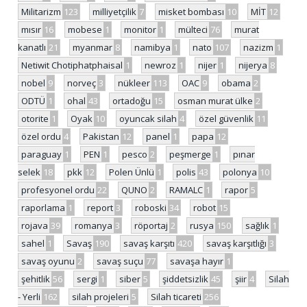
Militarizm
123
milliyetçilik
7
misket bombası
10
MİT
12
mısır
16
mobese
1
monitor
1
mülteci
76
murat
kanatlı
21
myanmar
8
namibya
1
nato
107
nazizm
1
Netiwit Chotiphatphaisal
1
newroz
1
nijer
1
nijerya
8
nobel
9
norveç
3
nükleer
113
OAC
9
obama
2
ODTÜ
1
ohal
43
ortadoğu
15
osman murat ülke
2
otorite
1
Oyak
10
oyuncak silah
4
özel güvenlik
11
özel ordu
4
Pakistan
12
panel
1
papa
12
paraguay
1
PEN
1
pesco
2
peşmerge
1
pınar
selek
18
pkk
12
Polen Ünlü
1
polis
43
polonya
10
profesyonel ordu
22
QUNO
2
RAMALC
1
rapor
5
raporlama
1
report
3
roboski
34
robot
15
rojava
39
romanya
3
röportaj
2
rusya
150
sağlık
1
sahel
1
Savaş
190
savaş karşıtı
420
savaş karşıtlığı
3
savaş oyunu
2
savaş suçu
77
savaşa hayır
1
şehitlik
56
sergi
1
siber
5
şiddetsizlik
45
şiir
4
Silah
- Yerli
162
silah projeleri
5
Silah ticareti
256