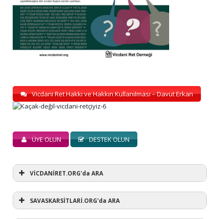
Vicdani Ret Hakkı ve Hakkın Kullanılması – Davut Erkan
ÜYE OLUN
DESTEK OLUN
VİCDANİRET.ORG'da ARA
SAVASKARSİTLARİ.ORG'da ARA