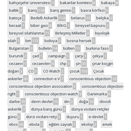
bahçeşehir üniversitesi
1
bakanlar komitesi
4
bakaya
8
baltık
7
barış
174
barış gemisi
1
basra körfezi
5
batoça
1
Bedelli Askerlik
114
belarus
13
belçika
6
beraat
1
biber gazı
8
BİKG
1
bireysel başvuru
2
bireysel silahlanma
71
Birleşmiş Milletler
2
biyolojik
silah
1
bm
172
bolivya
2
bosna hersek
2
Bulgaristan
3
bulletin
14
bülten
11
burkina faso
1
burundi
2
çad
1
campaign
5
çarşı
1
çekya
1
cezaevi
1
cezaevleri
6
chp
1
çin
35
çınar koçgiri
doğan
3
CO
1
CO Watch
2
çocuk
150
Çocuk
askerler
45
connection e.V
7
conscientious objection
16
conscientious objection association
5
conscientious objection
right
1
conscientious objection watch
9
Danimarka
6
darbe
76
derin devlet
10
din
3
doğa
10
dövizli
askerlik
7
dünya barış günü
1
dünya vicdani retçiler
günü
2
dürzi vicdani retçi
3
duyuru
1
e-devlet
1
ebco
64
ebola
1
eğitim zayiatı
1
ekoloji
3
emek