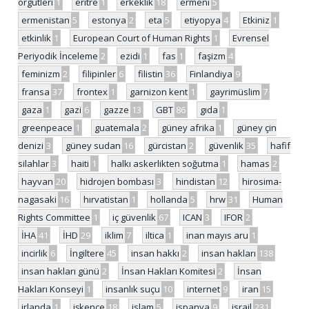
örgütleri
1
eritre
1
erkeklik
18
ermeni
5
ermenistan
5
estonya
2
eta
5
etiyopya
4
Etkiniz
1
etkinlik
1
European Court of Human Rights
1
Evrensel
Periyodik İnceleme
2
ezidi
1
fas
1
faşizm
4
feminizm
2
filipinler
6
filistin
36
Finlandiya
9
fransa
37
frontex
1
garnizon kent
1
gayrimüslim
7
gaza
1
gazi
6
gazze
13
GBT
86
gıda
1
greenpeace
1
guatemala
2
güney afrika
1
güney çin
denizi
3
güney sudan
16
gürcistan
2
güvenlik
35
hafif
silahlar
3
haiti
1
halkı askerlikten soğutma
1
hamas
2
hayvan
20
hidrojen bombası
3
hindistan
12
hirosima-
nagasaki
16
hırvatistan
1
hollanda
5
hrw
31
Human
Rights Committee
1
iç güvenlik
67
ICAN
3
IFOR
2
İHA
41
İHD
29
iklim
7
iltica
1
inan mayıs aru
1
incirlik
6
İngiltere
45
insan hakkı
2
insan hakları
138
insan hakları günü
2
İnsan Hakları Komitesi
2
İnsan
Hakları Konseyi
1
insanlık suçu
10
internet
9
iran
15
irlanda
1
işkence
18
islam
5
ispanya
9
israil
231