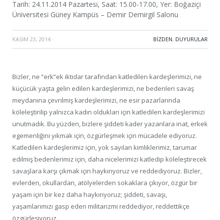
Tarih: 24.11.2014 Pazartesi, Saat: 15.00-17.00, Yer: Boğaziçi
Üniversitesi Güney Kampüs – Demir Demirgil Salonu
KASIM 23, 2014
·
BIZDEN
,
DUYURULAR
Bizler, ne “erk”ek iktidar tarafından katledilen kardeşlerimizi, ne
küçücük yaşta gelin edilen kardeşlerimizi, ne bedenleri savaş
meydanına çevrilmiş kardeşlerimizi, ne esir pazarlarında
köleleştirilip yalnızca kadın oldukları için katledilen kardeşlerimizi
unutmadık. Bu yüzden, bizlere şiddeti kader yazanlara inat, erkek
egemenliğini yıkmak için, özgürleşmek için mücadele ediyoruz.
Katledilen kardeşlerimiz için, yok sayılan kimliklerimiz, tarumar
edilmiş bedenlerimiz için, daha nicelerimizi katledip köleleştirecek
savaşlara karşı çıkmak için haykırıyoruz ve reddediyoruz. Bizler,
evlerden, okullardan, atölyelerden sokaklara çıkıyor, özgür bir
yaşam için bir kez daha haykırıyoruz; şiddeti, savaşı,
yaşamlarımızı gasp eden militarizmi reddediyor, reddettikçe
özgürleşiyoruz.