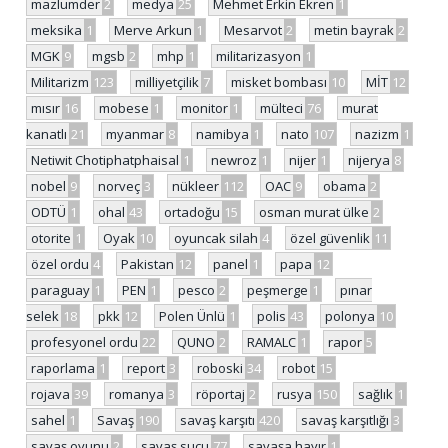
mazlumder
2
medya
25
Mehmet Erkin Ekren
1
meksika
1
Merve Arkun
1
Mesarvot
2
metin bayrak
2
MGK
9
mgsb
2
mhp
1
militarizasyon
1
Militarizm
123
milliyetçilik
7
misket bombası
10
MİT
12
mısır
16
mobese
1
monitor
1
mülteci
76
murat
kanatlı
21
myanmar
8
namibya
1
nato
107
nazizm
1
Netiwit Chotiphatphaisal
1
newroz
1
nijer
1
nijerya
8
nobel
9
norveç
3
nükleer
112
OAC
9
obama
2
ODTÜ
1
ohal
43
ortadoğu
15
osman murat ülke
2
otorite
1
Oyak
10
oyuncak silah
4
özel güvenlik
11
özel ordu
4
Pakistan
12
panel
1
papa
12
paraguay
1
PEN
1
pesco
2
peşmerge
1
pınar
selek
18
pkk
12
Polen Ünlü
1
polis
43
polonya
10
profesyonel ordu
22
QUNO
2
RAMALC
1
rapor
5
raporlama
1
report
3
roboski
34
robot
15
rojava
39
romanya
3
röportaj
2
rusya
150
sağlık
1
sahel
1
Savaş
190
savaş karşıtı
420
savaş karşıtlığı
3
savaş oyunu
2
savaş suçu
77
savaşa hayır
1