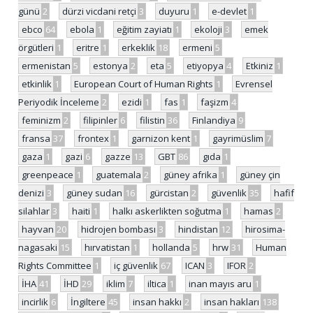
günü
2
dürzi vicdani retçi
3
duyuru
1
e-devlet
1
ebco
64
ebola
1
eğitim zayiatı
1
ekoloji
3
emek
örgütleri
1
eritre
1
erkeklik
18
ermeni
5
ermenistan
5
estonya
2
eta
5
etiyopya
4
Etkiniz
1
etkinlik
1
European Court of Human Rights
1
Evrensel
Periyodik İnceleme
2
ezidi
1
fas
1
faşizm
4
feminizm
2
filipinler
6
filistin
36
Finlandiya
9
fransa
37
frontex
1
garnizon kent
1
gayrimüslim
7
gaza
1
gazi
6
gazze
13
GBT
86
gıda
1
greenpeace
1
guatemala
2
güney afrika
1
güney çin
denizi
3
güney sudan
16
gürcistan
2
güvenlik
35
hafif
silahlar
3
haiti
1
halkı askerlikten soğutma
1
hamas
2
hayvan
20
hidrojen bombası
3
hindistan
12
hirosima-
nagasaki
15
hırvatistan
1
hollanda
5
hrw
31
Human
Rights Committee
1
iç güvenlik
67
ICAN
3
IFOR
2
İHA
41
İHD
29
iklim
7
iltica
1
inan mayıs aru
1
incirlik
6
İngiltere
45
insan hakkı
2
insan hakları
138