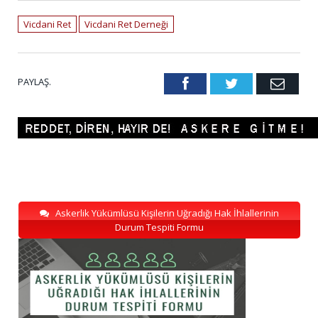
Vicdani Ret
Vicdani Ret Derneği
PAYLAŞ.
Facebook
Twitter
Emai
Askerlik Yükümlüsü Kişilerin Uğradığı Hak İhlallerinin
Durum Tespiti Formu