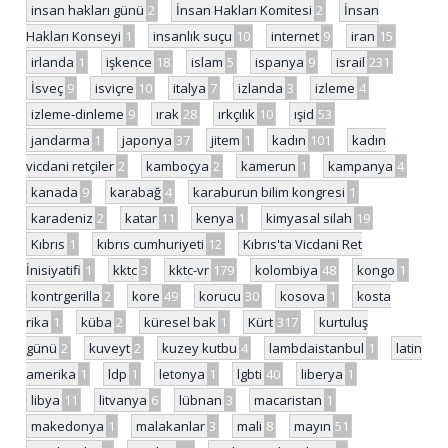
insan hakları günü
2
İnsan Hakları Komitesi
2
İnsan
Hakları Konseyi
1
insanlık suçu
10
internet
9
iran
15
irlanda
1
işkence
18
islam
5
ispanya
9
israil
231
İsveç
9
isviçre
10
italya
7
izlanda
3
izleme
4
izleme-dinleme
9
ırak
28
ırkçılık
10
ışid
53
jandarma
1
japonya
37
jitem
1
kadın
101
kadın
vicdani retçiler
2
kamboçya
2
kamerun
1
kampanya
4
kanada
9
karabağ
4
karaburun bilim kongresi
1
karadeniz
2
katar
11
kenya
1
kimyasal silah
19
Kıbrıs
1
kıbrıs cumhuriyeti
12
Kıbrıs'ta Vicdani Ret
İnisiyatifi
1
kktc
3
kktc-vr
179
kolombiya
48
kongo
1
kontrgerilla
2
kore
49
korucu
30
kosova
1
kosta
rika
1
küba
2
küresel bak
1
Kürt
317
kurtuluş
günü
2
kuveyt
2
kuzey kutbu
4
lambdaistanbul
1
latin
amerika
1
ldp
1
letonya
1
lgbti
40
liberya
1
libya
11
litvanya
6
lübnan
3
macaristan
1
makedonya
1
malakanlar
3
mali
8
mayın
51