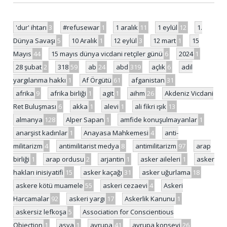
'dur' ihtarı
3
#refusewar
1
1 aralık
11
1 eylül
12
1.
Dünya Savaşı
5
10 Aralık
1
12 eylül
3
12 mart
1
15
Mayıs
44
15 mayıs dünya vicdani retçiler günü
6
2024
1
28 şubat
2
318
59
ab
24
abd
319
açlık
6
adil
yargılanma hakkı
1
Af Örgütü
61
afganistan
31
afrika
9
afrika birliği
1
agit
1
aihm
26
Akdeniz Vicdani
Ret Buluşması
6
akka
1
alevi
1
ali fikri ışık
13
almanya
128
Alper Sapan
1
amfide konuşulmayanlar
1
anarşist kadınlar
1
Anayasa Mahkemesi
4
anti-
militarizm
4
antimilitarist medya
8
antimilitarizm
97
arap
birliği
1
arap ordusu
2
arjantin
1
asker aileleri
1
asker
hakları inisiyatifi
15
asker kaçağı
31
asker uğurlama
18
askere kötü muamele
55
askeri cezaevi
4
Askeri
Harcamalar
92
askeri yargı
17
Askerlik Kanunu
1
askersiz lefkoşa
5
Association for Conscientious
Objection
1
asya
1
avrupa
41
avrupa konseyi
26