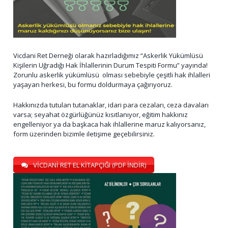
Vicdani Ret Derneği olarak hazırladığımız “Askerlik Yükümlüsü
Kişilerin Uğradığı Hak İhlallerinin Durum Tespiti Formu” yayında!
Zorunlu askerlik yükümlüsü olması sebebiyle çeşitli hak ihlalleri
yaşayan herkesi, bu formu doldurmaya çağırıyoruz.
Hakkınızda tutulan tutanaklar, idari para cezaları, ceza davaları
varsa; seyahat özgürlüğünüz kısıtlanıyor, eğitim hakkınız
engelleniyor ya da başkaca hak ihlallerine maruz kalıyorsanız,
form üzerinden bizimle iletişime geçebilirsiniz.
VİCDANİ RET EL KİTAPÇIĞI (PDF İNDİR)