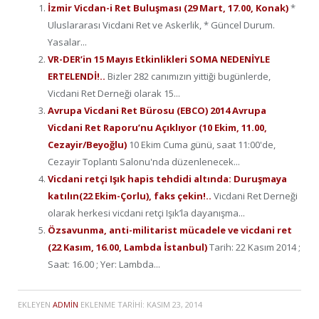
İzmir Vicdan-i Ret Buluşması (29 Mart, 17.00, Konak)
*
Uluslararası Vicdani Ret ve Askerlik, * Güncel Durum.
Yasalar...
VR-DER’in 15 Mayıs Etkinlikleri SOMA NEDENİYLE
ERTELENDİ!..
Bizler 282 canımızın yittiği bugünlerde,
Vicdani Ret Derneği olarak 15...
Avrupa Vicdani Ret Bürosu (EBCO) 2014 Avrupa
Vicdani Ret Raporu’nu Açıklıyor (10 Ekim, 11.00,
Cezayir/Beyoğlu)
10 Ekim Cuma günü, saat 11:00'de,
Cezayir Toplantı Salonu'nda düzenlenecek...
Vicdani retçi Işık hapis tehdidi altında: Duruşmaya
katılın(22 Ekim-Çorlu), faks çekin!..
Vicdani Ret Derneği
olarak herkesi vicdani retçi Işık’la dayanışma...
Özsavunma, anti-militarist mücadele ve vicdani ret
(22 Kasım, 16.00, Lambda İstanbul)
Tarih: 22 Kasım 2014 ;
Saat: 16.00 ; Yer: Lambda...
EKLEYEN
ADMIN
EKLENME TARIHI:
KASIM 23, 2014