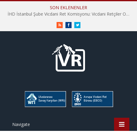
SON EKLENENLER
İHD İstanbul Şube Vicdani Ret Komisyonu: Vicdani Retçiler Olarak Destek İçin Buradayız!
RSS
Facebook
Twitter
Navigate