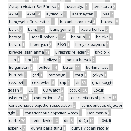
Avrupa Vicdani Ret Bürosu
2
avustralya
5
avusturya
2
AYİM
1
AYM
14
ayrımcılık
1
azerbaycan
8
bae
2
bahçeşehir üniversitesi
1
bakanlar komitesi
4
bakaya
8
baltık
7
barış
174
barış gemisi
1
basra körfezi
5
batoça
1
Bedelli Askerlik
114
belarus
13
belçika
6
beraat
1
biber gazı
8
BİKG
1
bireysel başvuru
2
bireysel silahlanma
71
Birleşmiş Milletler
2
biyolojik
silah
1
bm
172
bolivya
2
bosna hersek
2
Bulgaristan
3
bulletin
14
bülten
11
burkina faso
1
burundi
2
çad
1
campaign
5
çarşı
1
çekya
1
cezaevi
1
cezaevleri
6
chp
1
çin
35
çınar koçgiri
doğan
3
CO
1
CO Watch
2
çocuk
150
Çocuk
askerler
45
connection e.V
7
conscientious objection
16
conscientious objection association
5
conscientious objection
right
1
conscientious objection watch
9
Danimarka
6
darbe
76
derin devlet
10
din
3
doğa
10
dövizli
askerlik
7
dünya barış günü
1
dünya vicdani retçiler