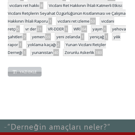
vicdani ret hakkı
8
Vicdani Ret Hakkının İhlali Katmerli Etkisi:
Vicdani Retçilerin Seyahat Özgürlüğünün Kısıtlanması ve Çalışma
Hakkının İhlali Raporu
1
vicdani ret izleme
53
vicdani
retçi
5
vr der
21
VR-DDER
1
WRİ
64
yayın
1
yehova
şahitleri
7
yemen
59
yeni zelanda
1
yeniçağ
1
yılık
rapor
1
yoklama kaçağı
2
Yunan Vicdani Retçiler
Derneği
1
yunanistan
40
Zorunlu Askerlik
183
YAZI EKLE