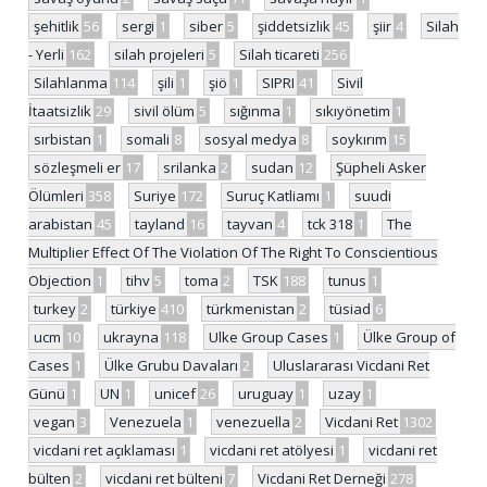
şehitlik
56
sergi
1
siber
5
şiddetsizlik
45
şiir
4
Silah
- Yerli
162
silah projeleri
5
Silah ticareti
256
Silahlanma
114
şili
1
şiö
1
SIPRI
41
Sivil
İtaatsizlik
29
sivil ölüm
5
sığınma
1
sıkıyönetim
1
sırbistan
1
somali
8
sosyal medya
8
soykırım
15
sözleşmeli er
17
srilanka
2
sudan
12
Şüpheli Asker
Ölümleri
358
Suriye
172
Suruç Katliamı
1
suudi
arabistan
45
tayland
16
tayvan
4
tck 318
1
The
Multiplier Effect Of The Violation Of The Right To Conscientious
Objection
1
tihv
5
toma
2
TSK
188
tunus
1
turkey
2
türkiye
410
türkmenistan
2
tüsiad
6
ucm
10
ukrayna
118
Ulke Group Cases
1
Ülke Group of
Cases
1
Ülke Grubu Davaları
2
Uluslararası Vicdani Ret
Günü
1
UN
1
unicef
26
uruguay
1
uzay
1
vegan
3
Venezuela
1
venezuella
2
Vicdani Ret
1302
vicdani ret açıklaması
1
vicdani ret atölyesi
1
vicdani ret
bülten
2
vicdani ret bülteni
7
Vicdani Ret Derneği
278