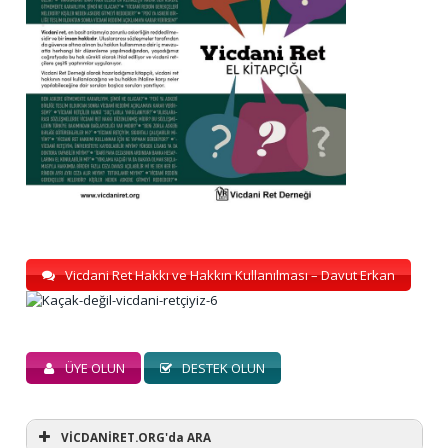
Vicdani Ret Hakkı ve Hakkın Kullanılması – Davut Erkan
ÜYE OLUN
DESTEK OLUN
VİCDANİRET.ORG'da ARA