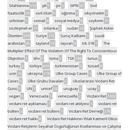
Silahlanma
114
şili
1
şiö
1
SIPRI
41
Sivil
İtaatsizlik
29
sivil ölüm
5
sığınma
1
sıkıyönetim
1
sırbistan
1
somali
8
sosyal medya
8
soykırım
15
sözleşmeli er
17
srilanka
2
sudan
12
Şüpheli Asker
Ölümleri
358
Suriye
172
Suruç Katliamı
1
suudi
arabistan
45
tayland
16
tayvan
4
tck 318
1
The
Multiplier Effect Of The Violation Of The Right To Conscientious
Objection
1
tihv
5
toma
2
TSK
188
tunus
1
turkey
2
türkiye
410
türkmenistan
2
tüsiad
6
ucm
10
ukrayna
118
Ulke Group Cases
1
Ülke Group of
Cases
1
Ülke Grubu Davaları
2
Uluslararası Vicdani Ret
Günü
1
UN
1
unicef
26
uruguay
1
uzay
1
vegan
3
Venezuela
1
venezuella
2
Vicdani Ret
1302
vicdani ret açıklaması
1
vicdani ret atölyesi
1
vicdani ret
bülten
2
vicdani ret bülteni
7
Vicdani Ret Derneği
278
vicdani ret hakkı
8
Vicdani Ret Hakkının İhlali Katmerli Etkisi:
Vicdani Retçilerin Seyahat Özgürlüğünün Kısıtlanması ve Çalışma