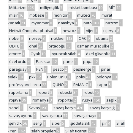
Militarizm
123
milliyetçilik
7
misket bombası
10
MİT
12
mısır
16
mobese
1
monitor
1
mülteci
76
murat
kanatlı
21
myanmar
8
namibya
1
nato
107
nazizm
1
Netiwit Chotiphatphaisal
1
newroz
1
nijer
1
nijerya
8
nobel
9
norveç
3
nükleer
113
OAC
9
obama
2
ODTÜ
1
ohal
43
ortadoğu
15
osman murat ülke
2
otorite
1
Oyak
10
oyuncak silah
4
özel güvenlik
11
özel ordu
4
Pakistan
12
panel
1
papa
12
paraguay
1
PEN
1
pesco
2
peşmerge
1
pınar
selek
18
pkk
12
Polen Ünlü
1
polis
43
polonya
10
profesyonel ordu
22
QUNO
2
RAMALC
1
rapor
5
raporlama
1
report
3
roboski
34
robot
15
rojava
39
romanya
3
röportaj
2
rusya
150
sağlık
1
sahel
1
Savaş
190
savaş karşıtı
420
savaş karşıtlığı
3
savaş oyunu
2
savaş suçu
77
savaşa hayır
1
şehitlik
56
sergi
1
siber
5
şiddetsizlik
45
şiir
4
Silah
- Yerli
162
silah projeleri
5
Silah ticareti
256