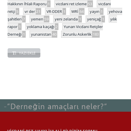
Hakkının İhlali Raporu
1
vicdani ret izleme
53
vicdani
retçi
5
vr der
21
VR-DDER
1
WRİ
64
yayın
1
yehova
şahitleri
7
yemen
59
yeni zelanda
1
yeniçağ
1
yılık
rapor
1
yoklama kaçağı
2
Yunan Vicdani Retçiler
Derneği
1
yunanistan
40
Zorunlu Askerlik
183
YAZI EKLE