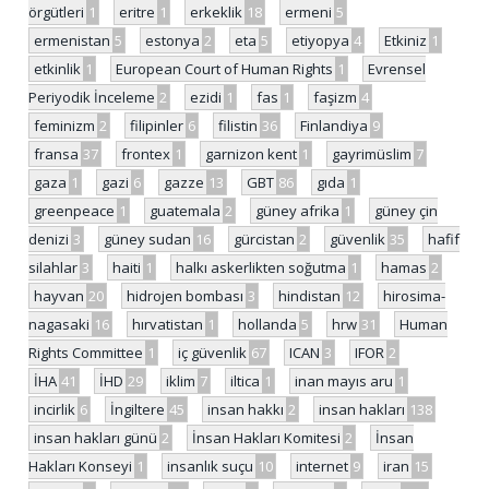
örgütleri
1
eritre
1
erkeklik
18
ermeni
5
ermenistan
5
estonya
2
eta
5
etiyopya
4
Etkiniz
1
etkinlik
1
European Court of Human Rights
1
Evrensel
Periyodik İnceleme
2
ezidi
1
fas
1
faşizm
4
feminizm
2
filipinler
6
filistin
36
Finlandiya
9
fransa
37
frontex
1
garnizon kent
1
gayrimüslim
7
gaza
1
gazi
6
gazze
13
GBT
86
gıda
1
greenpeace
1
guatemala
2
güney afrika
1
güney çin
denizi
3
güney sudan
16
gürcistan
2
güvenlik
35
hafif
silahlar
3
haiti
1
halkı askerlikten soğutma
1
hamas
2
hayvan
20
hidrojen bombası
3
hindistan
12
hirosima-
nagasaki
16
hırvatistan
1
hollanda
5
hrw
31
Human
Rights Committee
1
iç güvenlik
67
ICAN
3
IFOR
2
İHA
41
İHD
29
iklim
7
iltica
1
inan mayıs aru
1
incirlik
6
İngiltere
45
insan hakkı
2
insan hakları
138
insan hakları günü
2
İnsan Hakları Komitesi
2
İnsan
Hakları Konseyi
1
insanlık suçu
10
internet
9
iran
15