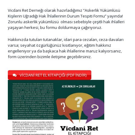
Vicdani Ret Derneği olarak hazırladığımız “Askerlik Yükümlüsü
Kişilerin Uğradığı Hak İhlallerinin Durum Tespiti Formu” yayında!
Zorunlu askerlik yükümlüsü olması sebebiyle çeşitli hak ihlalleri
yaşayan herkesi, bu formu doldurmaya çağırıyoruz.
Hakkınızda tutulan tutanaklar, idari para cezaları, ceza davaları
varsa; seyahat özgürlüğünüz kısıtlanıyor, eğitim hakkınız
engelleniyor ya da başkaca hak ihlallerine maruz kalıyorsanız,
form üzerinden bizimle iletişime geçebilirsiniz.
VİCDANİ RET EL KİTAPÇIĞI (PDF İNDİR)