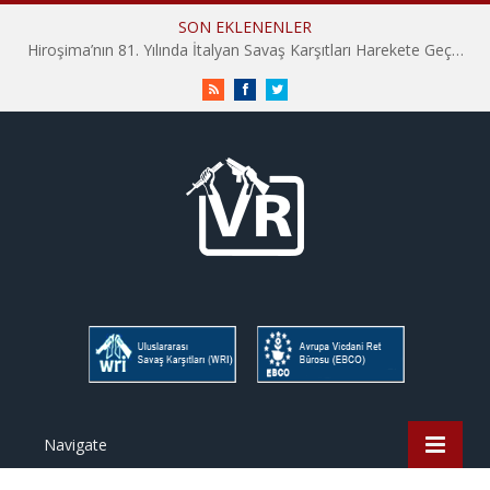
SON EKLENENLER
Hiroşima’nın 81. Yılında İtalyan Savaş Karşıtları Harekete Geçti: “Hatırlamak yeterli değil”
RSS
Facebook
Twitter
Navigate