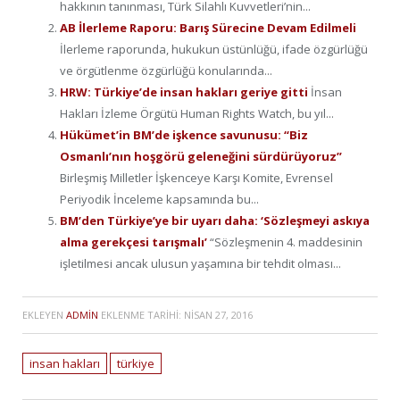
hakkının tanınması, Türk Silahlı Kuvvetleri’nin...
AB İlerleme Raporu: Barış Sürecine Devam Edilmeli
İlerleme raporunda, hukukun üstünlüğü, ifade özgürlüğü
ve örgütlenme özgürlüğü konularında...
HRW: Türkiye’de insan hakları geriye gitti
İnsan
Hakları İzleme Örgütü Human Rights Watch, bu yıl...
Hükümet’in BM’de işkence savunusu: “Biz
Osmanlı’nın hoşgörü geleneğini sürdürüyoruz”
Birleşmiş Milletler İşkenceye Karşı Komite, Evrensel
Periyodik İnceleme kapsamında bu...
BM’den Türkiye’ye bir uyarı daha: ‘Sözleşmeyi askıya
alma gerekçesi tarışmalı’
“Sözleşmenin 4. maddesinin
işletilmesi ancak ulusun yaşamına bir tehdit olması...
EKLEYEN
ADMIN
EKLENME TARIHI:
NISAN 27, 2016
insan hakları
türkiye