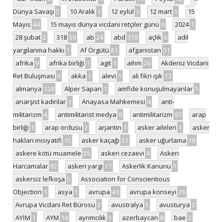
Dünya Savaşı
5
10 Aralık
1
12 eylül
3
12 mart
1
15
Mayıs
44
15 mayıs dünya vicdani retçiler günü
6
2024
1
28 şubat
2
318
59
ab
24
abd
319
açlık
6
adil
yargılanma hakkı
1
Af Örgütü
61
afganistan
31
afrika
9
afrika birliği
1
agit
1
aihm
26
Akdeniz Vicdani
Ret Buluşması
6
akka
1
alevi
1
ali fikri ışık
13
almanya
128
Alper Sapan
1
amfide konuşulmayanlar
1
anarşist kadınlar
1
Anayasa Mahkemesi
4
anti-
militarizm
4
antimilitarist medya
8
antimilitarizm
97
arap
birliği
1
arap ordusu
2
arjantin
1
asker aileleri
1
asker
hakları inisiyatifi
15
asker kaçağı
31
asker uğurlama
18
askere kötü muamele
55
askeri cezaevi
4
Askeri
Harcamalar
92
askeri yargı
17
Askerlik Kanunu
1
askersiz lefkoşa
5
Association for Conscientious
Objection
1
asya
1
avrupa
41
avrupa konseyi
26
Avrupa Vicdani Ret Bürosu
2
avustralya
5
avusturya
2
AYİM
1
AYM
14
ayrımcılık
1
azerbaycan
8
bae
2