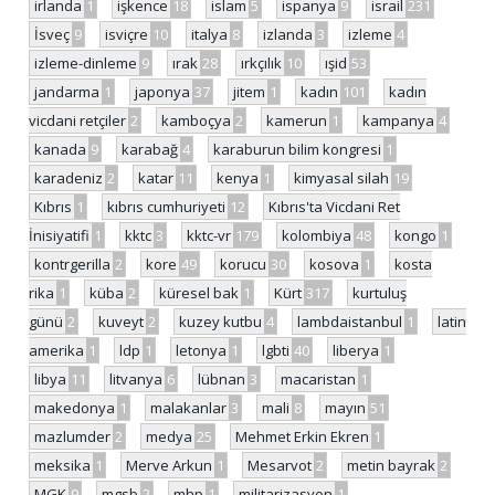
irlanda
1
işkence
18
islam
5
ispanya
9
israil
231
İsveç
9
isviçre
10
italya
8
izlanda
3
izleme
4
izleme-dinleme
9
ırak
28
ırkçılık
10
ışid
53
jandarma
1
japonya
37
jitem
1
kadın
101
kadın
vicdani retçiler
2
kamboçya
2
kamerun
1
kampanya
4
kanada
9
karabağ
4
karaburun bilim kongresi
1
karadeniz
2
katar
11
kenya
1
kimyasal silah
19
Kıbrıs
1
kıbrıs cumhuriyeti
12
Kıbrıs'ta Vicdani Ret
İnisiyatifi
1
kktc
3
kktc-vr
179
kolombiya
48
kongo
1
kontrgerilla
2
kore
49
korucu
30
kosova
1
kosta
rika
1
küba
2
küresel bak
1
Kürt
317
kurtuluş
günü
2
kuveyt
2
kuzey kutbu
4
lambdaistanbul
1
latin
amerika
1
ldp
1
letonya
1
lgbti
40
liberya
1
libya
11
litvanya
6
lübnan
3
macaristan
1
makedonya
1
malakanlar
3
mali
8
mayın
51
mazlumder
2
medya
25
Mehmet Erkin Ekren
1
meksika
1
Merve Arkun
1
Mesarvot
2
metin bayrak
2
MGK
9
mgsb
2
mhp
1
militarizasyon
1