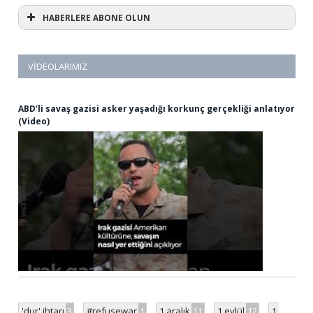
HABERLERE ABONE OLUN
VIDEOLARIMIZ
ABD’li savaş gazisi asker yaşadığı korkunç gerçekliği anlatıyor
(Video)
'dur' ihtarı
3
#refusewar
1
1 aralık
11
1 eylül
12
1.