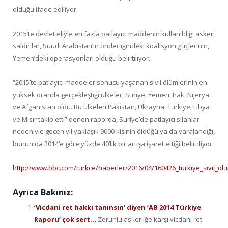
olduğu ifade ediliyor.
2015’te devlet eliyle en fazla patlayıcı maddenin kullanıldığı askeri
saldırılar, Suudi Arabistan’ın önderliğindeki koalisyon güçlerinin,
Yemen’deki operasyonları olduğu belirtiliyor.
“2015’te patlayıcı maddeler sonucu yaşanan sivil ölümlerinin en
yüksek oranda gerçekleştiği ülkeler; Suriye, Yemen, Irak, Nijerya
ve Afganistan oldu. Bu ülkeleri Pakistan, Ukrayna, Türkiye, Libya
ve Mısır takip etti” denen raporda, Suriye’de patlayıcı silahlar
nedeniyle geçen yıl yaklaşık 9000 kişinin öldüğü ya da yaralandığı,
bunun da 2014’e göre yüzde 40’lık bir artışa işaret ettiği belirtiliyor.
http://www.bbc.com/turkce/haberler/2016/04/160426_turkiye_sivil_ol
Ayrıca Bakınız:
‘Vicdani ret hakkı tanınsın’ diyen ‘AB 2014 Türkiye
Raporu’ çok sert…
Zorunlu askerliğe karşı vicdani ret