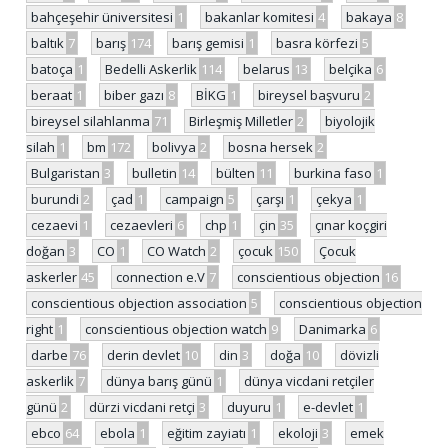
bahçeşehir üniversitesi
1
bakanlar komitesi
4
bakaya
8
baltık
7
barış
174
barış gemisi
1
basra körfezi
5
batoça
1
Bedelli Askerlik
114
belarus
13
belçika
6
beraat
1
biber gazı
8
BİKG
1
bireysel başvuru
2
bireysel silahlanma
71
Birleşmiş Milletler
2
biyolojik
silah
1
bm
172
bolivya
2
bosna hersek
2
Bulgaristan
3
bulletin
14
bülten
11
burkina faso
1
burundi
2
çad
1
campaign
5
çarşı
1
çekya
1
cezaevi
1
cezaevleri
6
chp
1
çin
35
çınar koçgiri
doğan
3
CO
1
CO Watch
2
çocuk
150
Çocuk
askerler
45
connection e.V
7
conscientious objection
16
conscientious objection association
5
conscientious objection
right
1
conscientious objection watch
9
Danimarka
6
darbe
76
derin devlet
10
din
3
doğa
10
dövizli
askerlik
7
dünya barış günü
1
dünya vicdani retçiler
günü
2
dürzi vicdani retçi
3
duyuru
1
e-devlet
1
ebco
64
ebola
1
eğitim zayiatı
1
ekoloji
3
emek