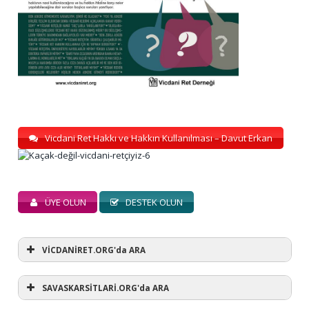
Vicdani Ret Hakkı ve Hakkın Kullanılması – Davut Erkan
ÜYE OLUN
DESTEK OLUN
VİCDANİRET.ORG'da ARA
SAVASKARSİTLARİ.ORG'da ARA