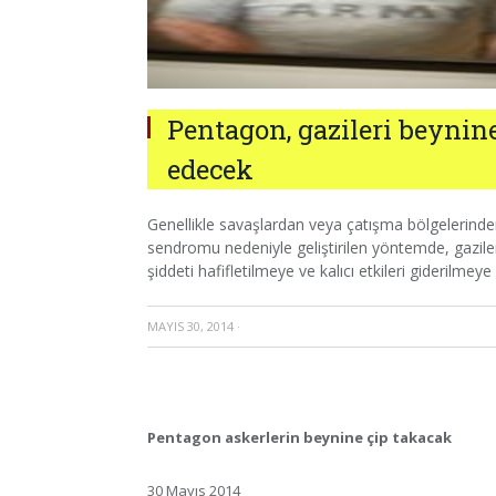
Pentagon, gazileri beynine
edecek
Genellikle savaşlardan veya çatışma bölgelerind
sendromu nedeniyle geliştirilen yöntemde, gaziler
şiddeti hafifletilmeye ve kalıcı etkileri giderilmeye 
MAYIS 30, 2014
·
Pentagon askerlerin beynine çip takacak
30 Mayıs 2014