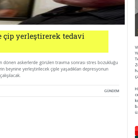
 çip yerleştirerek tedavi
V
Y
T
en dönen askerlerde görülen travma sonrası stres bozukluğu
Z
in beynine yerleştirilecek çiple yaşadıkları depresyonun
h
çalışılacak.
ç
H
GÜNDEM
c
k
b
ü