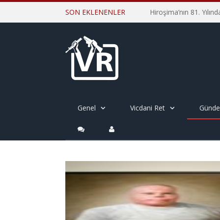
SON EKLENENLER
Genel
Vicdani Ret
Günd