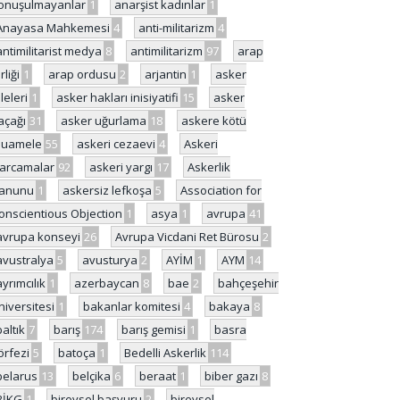
onuşulmayanlar
1
anarşist kadınlar
1
Anayasa Mahkemesi
4
anti-militarizm
4
antimilitarist medya
8
antimilitarizm
97
arap
rliği
1
arap ordusu
2
arjantin
1
asker
ileleri
1
asker hakları inisiyatifi
15
asker
açağı
31
asker uğurlama
18
askere kötü
uamele
55
askeri cezaevi
4
Askeri
arcamalar
92
askeri yargı
17
Askerlik
anunu
1
askersiz lefkoşa
5
Association for
onscientious Objection
1
asya
1
avrupa
41
avrupa konseyi
26
Avrupa Vicdani Ret Bürosu
2
avustralya
5
avusturya
2
AYİM
1
AYM
14
ayrımcılık
1
azerbaycan
8
bae
2
bahçeşehir
niversitesi
1
bakanlar komitesi
4
bakaya
8
baltık
7
barış
174
barış gemisi
1
basra
örfezi
5
batoça
1
Bedelli Askerlik
114
belarus
13
belçika
6
beraat
1
biber gazı
8
BİKG
1
bireysel başvuru
2
bireysel