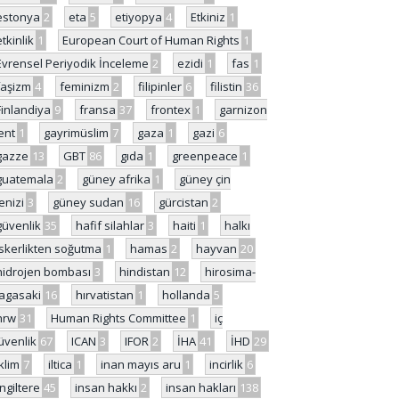
estonya
2
eta
5
etiyopya
4
Etkiniz
1
etkinlik
1
European Court of Human Rights
1
Evrensel Periyodik İnceleme
2
ezidi
1
fas
1
faşizm
4
feminizm
2
filipinler
6
filistin
36
Finlandiya
9
fransa
37
frontex
1
garnizon
ent
1
gayrimüslim
7
gaza
1
gazi
6
gazze
13
GBT
86
gıda
1
greenpeace
1
guatemala
2
güney afrika
1
güney çin
enizi
3
güney sudan
16
gürcistan
2
güvenlik
35
hafif silahlar
3
haiti
1
halkı
skerlikten soğutma
1
hamas
2
hayvan
20
hidrojen bombası
3
hindistan
12
hirosima-
agasaki
16
hırvatistan
1
hollanda
5
hrw
31
Human Rights Committee
1
iç
üvenlik
67
ICAN
3
IFOR
2
İHA
41
İHD
29
iklim
7
iltica
1
inan mayıs aru
1
incirlik
6
İngiltere
45
insan hakkı
2
insan hakları
138