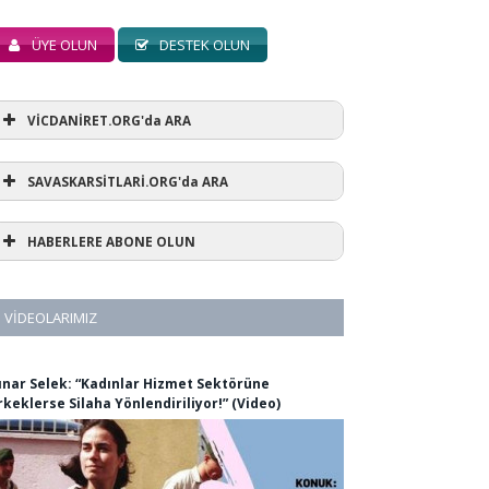
ÜYE OLUN
DESTEK OLUN
VİCDANİRET.ORG'da ARA
SAVASKARSİTLARİ.ORG'da ARA
HABERLERE ABONE OLUN
VIDEOLARIMIZ
ınar Selek: “Kadınlar Hizmet Sektörüne
rkeklerse Silaha Yönlendiriliyor!” (Video)