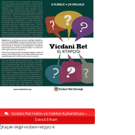
Vicdani Ret Hakkı ve Hakkın Kullanılması –
Davut Erkan