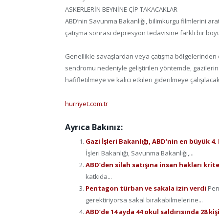
ASKERLERİN BEYNİNE ÇİP TAKACAKLAR
ABD’nin Savunma Bakanlığı, bilimkurgu filmlerini ara
çatışma sonrası depresyon tedavisine farklı bir boyu
Genellikle savaşlardan veya çatışma bölgelerinden
sendromu nedeniyle geliştirilen yöntemde, gazilerin 
hafifletilmeye ve kalıcı etkileri giderilmeye çalışılaca
hurriyet.com.tr
Ayrıca Bakınız:
Gazi İşleri Bakanlığı, ABD’nin en büyük 4
İşleri Bakanlığı, Savunma Bakanlığı,...
ABD’den silah satışına insan hakları krit
katkıda...
Pentagon türban ve sakala izin verdi
Pen
gerektiriyorsa sakal bırakabilmelerine...
ABD’de 14 ayda 44 okul saldırısında 28 kiş