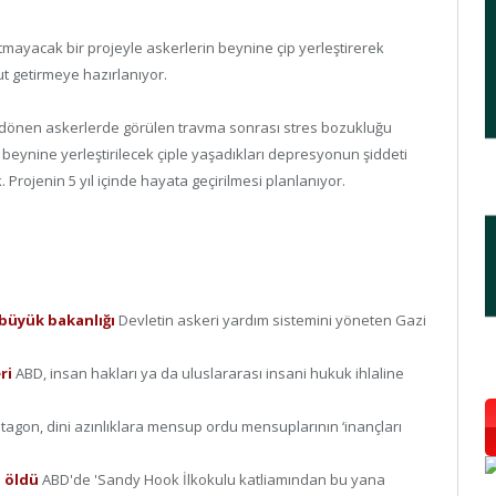
tmayacak bir projeyle askerlerin beynine çip yerleştirerek
t getirmeye hazırlanıyor.
 dönen askerlerde görülen travma sonrası stres bozukluğu
beynine yerleştirilecek çiple yaşadıkları depresyonun şiddeti
k. Projenin 5 yıl içinde hayata geçirilmesi planlanıyor.
. büyük bakanlığı
Devletin askeri yardım sistemini yöneten Gazi
eri
ABD, insan hakları ya da uluslararası insani hukuk ihlaline
tagon, dini azınlıklara mensup ordu mensuplarının ‘inançları
i öldü
ABD'de 'Sandy Hook İlkokulu katliamından bu yana