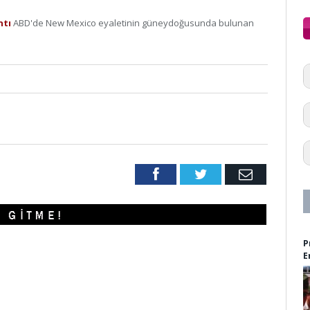
ntı
ABD'de New Mexico eyaletinin güneydoğusunda bulunan
Facebook
Twitter
Email
P
E