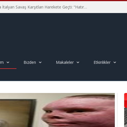
Hiroşima’nın 81. Yılında İtalyan Savaş Karşıtları Harekete Geçti: “Hatırlamak yeterli değil”
em
Bizden
Makaleler
Etkinlikler