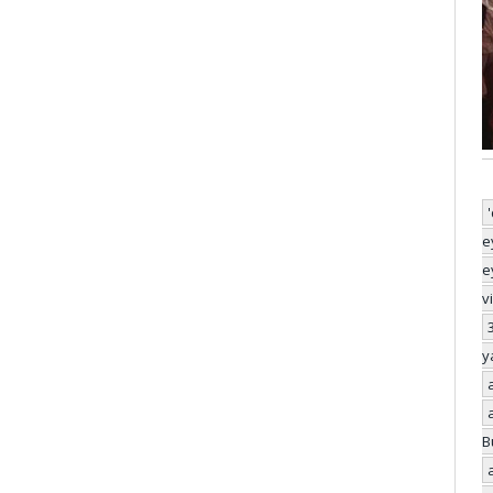
e
e
v
y
B