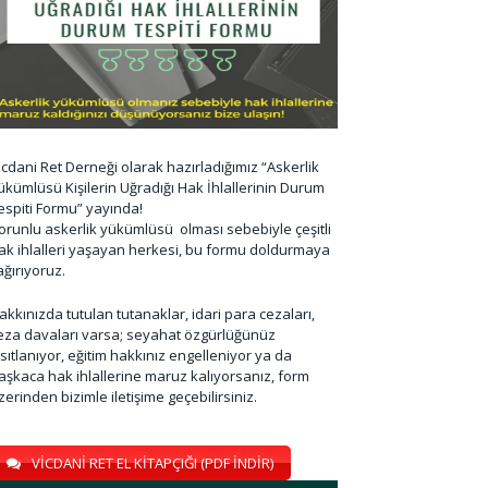
icdani Ret Derneği olarak hazırladığımız “Askerlik
ükümlüsü Kişilerin Uğradığı Hak İhlallerinin Durum
espiti Formu” yayında!
orunlu askerlik yükümlüsü olması sebebiyle çeşitli
ak ihlalleri yaşayan herkesi, bu formu doldurmaya
ağırıyoruz.
akkınızda tutulan tutanaklar, idari para cezaları,
eza davaları varsa; seyahat özgürlüğünüz
ısıtlanıyor, eğitim hakkınız engelleniyor ya da
aşkaca hak ihlallerine maruz kalıyorsanız, form
zerinden bizimle iletişime geçebilirsiniz.
VİCDANİ RET EL KİTAPÇIĞI (PDF İNDİR)