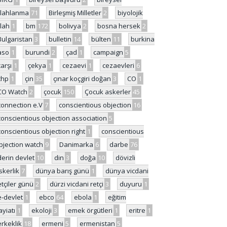
ilahlanma
71
Birleşmiş Milletler
2
biyolojik
ilah
1
bm
172
bolivya
2
bosna hersek
2
Bulgaristan
3
bulletin
14
bülten
11
burkina
aso
1
burundi
2
çad
1
campaign
5
çarşı
1
çekya
1
cezaevi
1
cezaevleri
6
chp
1
çin
35
çınar koçgiri doğan
3
CO
1
CO Watch
2
çocuk
150
Çocuk askerler
45
connection e.V
7
conscientious objection
16
conscientious objection association
5
conscientious objection right
1
conscientious
bjection watch
9
Danimarka
6
darbe
76
derin devlet
10
din
3
doğa
10
dövizli
skerlik
7
dünya barış günü
1
dünya vicdani
etçiler günü
2
dürzi vicdani retçi
3
duyuru
1
e-devlet
1
ebco
64
ebola
1
eğitim
ayiatı
1
ekoloji
3
emek örgütleri
1
eritre
1
erkeklik
18
ermeni
5
ermenistan
5