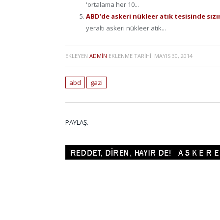
'ortalama her 10...
ABD’de askeri nükleer atık tesisinde sızı
yeraltı askeri nükleer atık...
EKLEYEN
ADMIN
EKLENME TARIHI:
MAYIS 30, 2014
abd
gazi
PAYLAŞ.