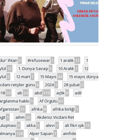
'dur' ihtarı
3
#refusewar
1
1 aralık
11
1
ylül
12
1. Dünya Savaşı
5
10 Aralık
1
12
ylül
3
12 mart
1
15 Mayıs
44
15 mayıs dünya
icdani retçiler günü
6
2024
1
28 şubat
2
318
59
ab
24
abd
319
açlık
6
adil
argılanma hakkı
1
Af Örgütü
61
afganistan
31
afrika
9
afrika birliği
1
agit
1
aihm
26
Akdeniz Vicdani Ret
uluşması
6
akka
1
alevi
1
ali fikri ışık
13
almanya
128
Alper Sapan
1
amfide