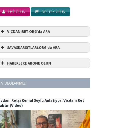
ÜYE OLUN
DESTEK OLUN
VİCDANİRET.ORG'da ARA
SAVASKARSİTLARİ.ORG'da ARA
HABERLERE ABONE OLUN
VIDEOLARIMIZ
icdani Retçi Kemal Soylu Anlatıyor: Vicdani Ret
aktır (Video)