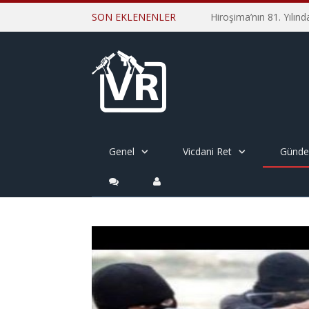
SON EKLENENLER
Genel
Vicdani Ret
Günd