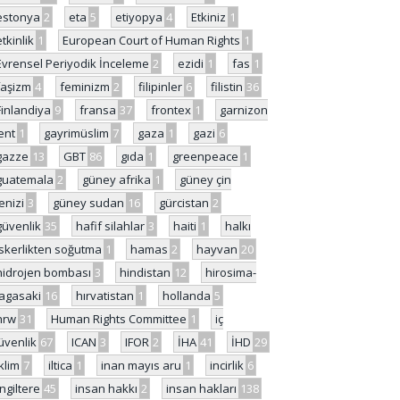
estonya
2
eta
5
etiyopya
4
Etkiniz
1
etkinlik
1
European Court of Human Rights
1
Evrensel Periyodik İnceleme
2
ezidi
1
fas
1
faşizm
4
feminizm
2
filipinler
6
filistin
36
Finlandiya
9
fransa
37
frontex
1
garnizon
ent
1
gayrimüslim
7
gaza
1
gazi
6
gazze
13
GBT
86
gıda
1
greenpeace
1
guatemala
2
güney afrika
1
güney çin
enizi
3
güney sudan
16
gürcistan
2
güvenlik
35
hafif silahlar
3
haiti
1
halkı
skerlikten soğutma
1
hamas
2
hayvan
20
hidrojen bombası
3
hindistan
12
hirosima-
agasaki
16
hırvatistan
1
hollanda
5
hrw
31
Human Rights Committee
1
iç
üvenlik
67
ICAN
3
IFOR
2
İHA
41
İHD
29
iklim
7
iltica
1
inan mayıs aru
1
incirlik
6
İngiltere
45
insan hakkı
2
insan hakları
138