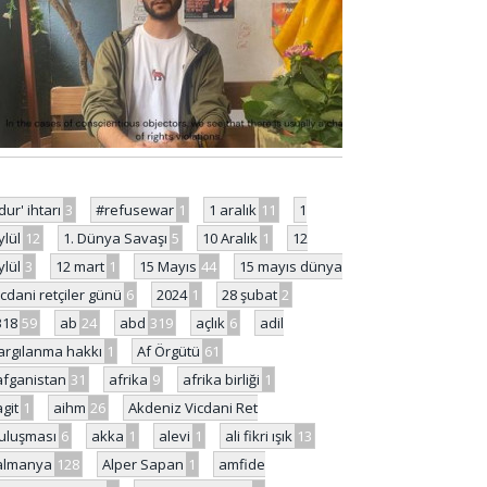
'dur' ihtarı
3
#refusewar
1
1 aralık
11
1
ylül
12
1. Dünya Savaşı
5
10 Aralık
1
12
ylül
3
12 mart
1
15 Mayıs
44
15 mayıs dünya
icdani retçiler günü
6
2024
1
28 şubat
2
318
59
ab
24
abd
319
açlık
6
adil
argılanma hakkı
1
Af Örgütü
61
afganistan
31
afrika
9
afrika birliği
1
agit
1
aihm
26
Akdeniz Vicdani Ret
uluşması
6
akka
1
alevi
1
ali fikri ışık
13
almanya
128
Alper Sapan
1
amfide