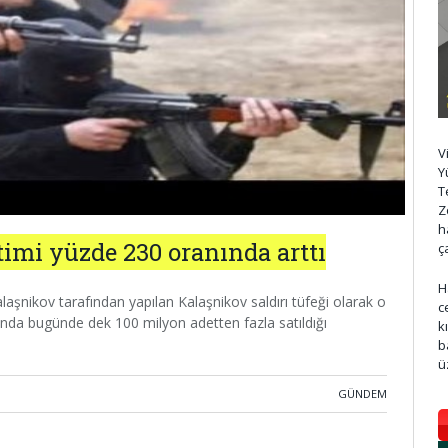
V
Y
T
Z
h
imi yüzde 230 oranında arttı
ç
H
laşnikov tarafından yapılan Kalaşnikov saldırı tüfeği olarak o
c
ında bugünde dek 100 milyon adetten fazla satıldığı
k
b
ü
GÜNDEM