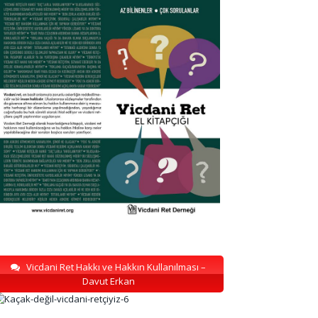
Vicdani Ret Hakkı ve Hakkın Kullanılması –
Davut Erkan