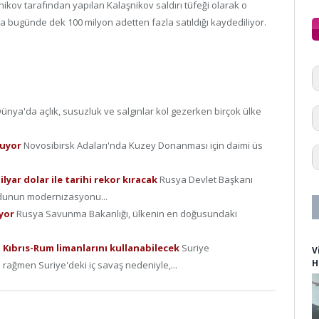
nikov tarafından yapılan Kalaşnikov saldırı tüfeği olarak o
a bugünde dek 100 milyon adetten fazla satıldığı kaydediliyor.
ünya'da açlık, susuzluk ve salgınlar kol gezerken birçok ülke
ruyor
Novosibirsk Adaları'nda Kuzey Donanması için daimi üs
lyar dolar ile tarihi rekor kıracak
Rusya Devlet Başkanı
ordunun modernizasyonu...
uyor
Rusya Savunma Bakanlığı, ülkenin en doğusundaki
 Kıbrıs-Rum limanlarını kullanabilecek
Suriye
V
H
ağmen Suriye'deki iç savaş nedeniyle,...