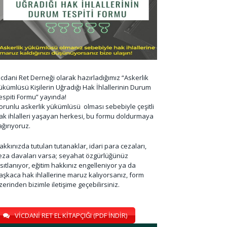
icdani Ret Derneği olarak hazırladığımız “Askerlik
ükümlüsü Kişilerin Uğradığı Hak İhlallerinin Durum
espiti Formu” yayında!
orunlu askerlik yükümlüsü olması sebebiyle çeşitli
ak ihlalleri yaşayan herkesi, bu formu doldurmaya
ağırıyoruz.
akkınızda tutulan tutanaklar, idari para cezaları,
eza davaları varsa; seyahat özgürlüğünüz
ısıtlanıyor, eğitim hakkınız engelleniyor ya da
aşkaca hak ihlallerine maruz kalıyorsanız, form
zerinden bizimle iletişime geçebilirsiniz.
VİCDANİ RET EL KİTAPÇIĞI (PDF İNDİR)