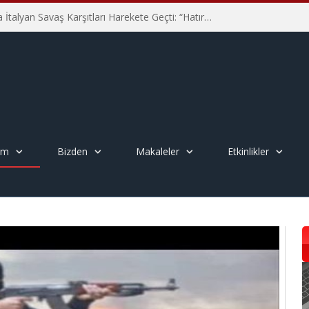
Hiroşima’nın 81. Yılında İtalyan Savaş Karşıtları Harekete Geçti: “Hatırlamak yeterli değil”
em
Bizden
Makaleler
Etkinlikler