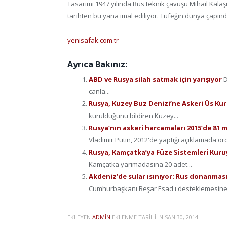
Tasarımı 1947 yılında Rus teknik çavuşu Mihail Kalaş
tarihten bu yana imal ediliyor. Tüfeğin dünya çapınd
yenisafak.com.tr
Ayrıca Bakınız:
ABD ve Rusya silah satmak için yarışıyor
D
canla...
Rusya, Kuzey Buz Denizi’ne Askeri Üs Ku
kurulduğunu bildiren Kuzey...
Rusya’nın askeri harcamaları 2015’de 81 mi
Vladimir Putin, 2012'de yaptığı açıklamada 
Rusya, Kamçatka’ya Füze Sistemleri Kur
Kamçatka yarımadasına 20 adet...
Akdeniz’de sular ısınıyor: Rus donanması
Cumhurbaşkanı Beşar Esad'ı desteklemesine r
EKLEYEN
ADMIN
EKLENME TARIHI:
NISAN 30, 2014