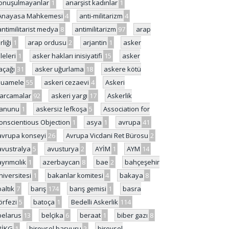
onuşulmayanlar
1
anarşist kadınlar
1
Anayasa Mahkemesi
4
anti-militarizm
4
antimilitarist medya
8
antimilitarizm
97
arap
rliği
1
arap ordusu
2
arjantin
1
asker
ileleri
1
asker hakları inisiyatifi
15
asker
açağı
31
asker uğurlama
18
askere kötü
uamele
55
askeri cezaevi
4
Askeri
arcamalar
92
askeri yargı
17
Askerlik
anunu
1
askersiz lefkoşa
5
Association for
onscientious Objection
1
asya
1
avrupa
41
avrupa konseyi
26
Avrupa Vicdani Ret Bürosu
2
avustralya
5
avusturya
2
AYİM
1
AYM
14
ayrımcılık
1
azerbaycan
8
bae
2
bahçeşehir
niversitesi
1
bakanlar komitesi
4
bakaya
8
baltık
7
barış
174
barış gemisi
1
basra
örfezi
5
batoça
1
Bedelli Askerlik
114
belarus
13
belçika
6
beraat
1
biber gazı
8
BİKG
1
bireysel başvuru
2
bireysel