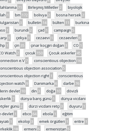
ilahlanma
71
Birleşmiş Milletler
2
biyolojik
ilah
1
bm
172
bolivya
2
bosna hersek
2
Bulgaristan
3
bulletin
14
bülten
11
burkina
aso
1
burundi
2
çad
1
campaign
5
çarşı
1
çekya
1
cezaevi
1
cezaevleri
6
chp
1
çin
35
çınar koçgiri doğan
3
CO
1
CO Watch
2
çocuk
150
Çocuk askerler
45
connection e.V
7
conscientious objection
16
conscientious objection association
5
conscientious objection right
1
conscientious
bjection watch
9
Danimarka
6
darbe
76
derin devlet
10
din
3
doğa
10
dövizli
skerlik
7
dünya barış günü
1
dünya vicdani
etçiler günü
2
dürzi vicdani retçi
3
duyuru
1
e-devlet
1
ebco
64
ebola
1
eğitim
ayiatı
1
ekoloji
3
emek örgütleri
1
eritre
1
erkeklik
18
ermeni
5
ermenistan
5