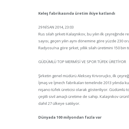
Keleş fabrikasında üretim ikiye katlandı
29 NİSAN 2014, 23:03
Rus silah şirketi Kalaşnikov, bu yılın ilk çeyreğinde
sayısı, geçen yılın aynı dönemine göre yüzde 230 or
Radyosu’na göre şirket, yıllık silah üretimini 150 bin
GÜDÜMLÜ TOP MERMİSİ VE SPOR TÜFEK ÜRETİYOR
Şirketin genel müdürü Aleksey Krivoruçko, ilk çeyreği
İjmaş ve İjmech fabrikaları temelinde 2013 yılında k
nişancı tüfek üreticisi olarak gösteriliyor. Güdümlü t
çeşitli sivil amaçlı üretime de sahip. Kalaşnikov ürü
dahil 27 ülkeye satılıyor.
Dünyada 100 milyondan fazla var