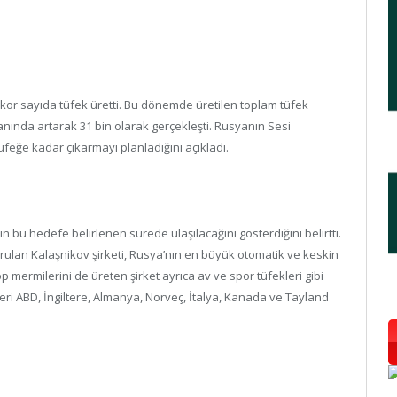
 rekor sayıda tüfek üretti. Bu dönemde üretilen toplam tüfek
anında artarak 31 bin olarak gerçekleşti. Rusyanın Sesi
 tüfeğe kadar çıkarmayı planladığını açıkladı.
n bu hedefe belirlenen sürede ulaşılacağını gösterdiğini belirtti.
urulan Kalaşnikov şirketi, Rusya’nın en büyük otomatik ve keskin
op mermilerini de üreten şirket ayrıca av ve spor tüfekleri gibi
nleri ABD, İngiltere, Almanya, Norveç, İtalya, Kanada ve Tayland