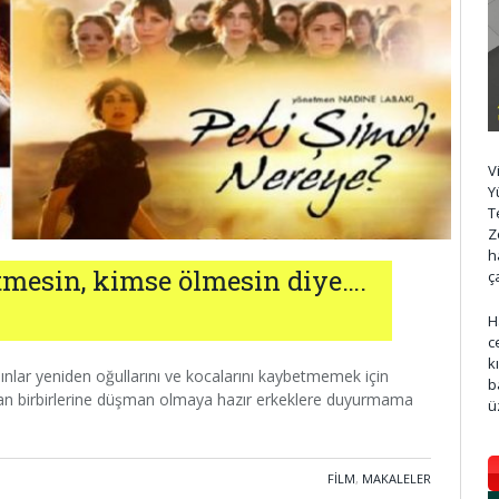
V
Y
T
Z
h
tmesin, kimse ölmesin diye….
ç
H
c
k
ınlar yeniden oğullarını ve kocalarını kaybetmemek için
b
 an birbirlerine düşman olmaya hazır erkeklere duyurmama
ü
FILM
,
MAKALELER