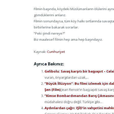
Filmin başında, köydeki Müslümanların ölülerini aynı 
gömdüklerini anlarız.
Filmin sonundaysa, tüm köy halkı sırtlarında savaşt
birbirlerine bakarak sorarlar.
“Peki şimdi nereye?”
Biz maalesef filmin hep ama hep başındayız.
Kaynak:
Cumhuriyet
Ayrıca Bakınız:
Gelibolu: Savaş karşıtı bir başyapıt – Cel
vuran, önyargılardan uzak,...
“Büyük İllüzyon”: Bu filmi izlemek için
Şen (Film)
Jean Renoir’ın başyapıtı savaş karşı
“Kimse Bombardımandan Barış Çıkmasını
müdahalesi doğru değil. Türkiye gibi...
Aydınlardan çağrı: IŞİD’in vahşetini mah
Gencay Gürsoy, Vedat Türkali, Oya Baydar, Bü