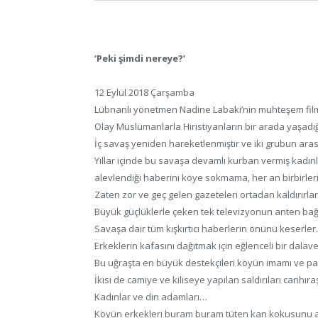
‘Peki şimdi nereye?’
12 Eylül 2018 Çarşamba
Lübnanlı yönetmen Nadine Labaki’nin muhteşem filmi
Olay Müslümanlarla Hıristiyanların bir arada yaşadı
İç savaş yeniden hareketlenmiştir ve iki grubun aras
Yıllar içinde bu savaşa devamlı kurban vermiş kadın
alevlendiği haberini köye sokmama, her an birbirle
Zaten zor ve geç gelen gazeteleri ortadan kaldırırlar
Büyük güçlüklerle çeken tek televizyonun anten bağla
Savaşa dair tüm kışkırtıcı haberlerin önünü keserler.
Erkeklerin kafasını dağıtmak için eğlenceli bir dalaver
Bu uğraşta en büyük destekçileri köyün imamı ve pa
İkisi de camiye ve kiliseye yapılan saldırıları canhıra
Kadınlar ve din adamları…
Köyün erkekleri buram buram tüten kan kokusunu al