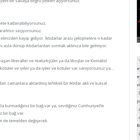
r yeni bir savaşa doğru yelken açıyorsunuz.
ddete katlanabiliyorsunuz.
rafınızı seçiyorsunuz.
linizden kayıp gidiyor. İktidarlar arası çekişmelere o kadar
nı asla dönüp iktidarlardan sormak aklınıza bile gelmiyor.
şan liberaller ve Atatürkçüler ya da liboşlar ve Kemalist
 kötüler ve iyiler ya da iyiler ve kötüler var sanıyorsunuz ya…
e
e
zamanlara aktarılmış tehlikeli bir iktidar aklı ve kutsal
v
y
la kurmadığınız bir bağ var ya, sevdiğiniz Cumhuriyet’le
 bir bağ var.
m de temelden değişecek.
B