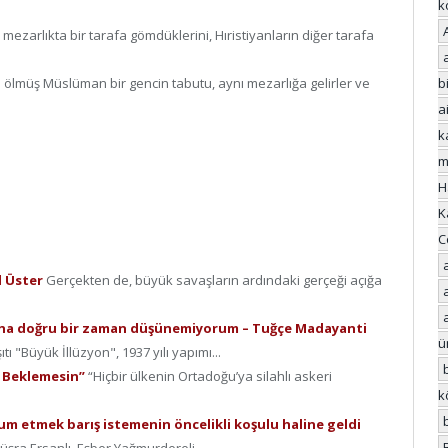
k
mezarlıkta bir tarafa gömdüklerini, Hıristiyanların diğer tarafa
a ölmüş Müslüman bir gencin tabutu, aynı mezarlığa gelirler ve
bi
a
k
m
H
K
C
al Üster
Gerçekten de, büyük savaşların ardındaki gerçeği açığa
 daha doğru bir zaman düşünemiyorum – Tuğçe Madayanti
ü
tı "Büyük İllüzyon", 1937 yılı yapımı...
 Beklemesin”
“Hiçbir ülkenin Ortadoğu’ya silahlı askeri
k
kum etmek barış istemenin öncelikli koşulu haline geldi
şra Ersanlı, Eşber Yağmurdereli,...