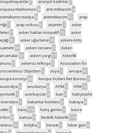
onuşulmayanlar
1
anarşist kadınlar
1
Anayasa Mahkemesi
4
anti-militarizm
4
antimilitarist medya
8
antimilitarizm
97
arap
rliği
1
arap ordusu
2
arjantin
1
asker
ileleri
1
asker hakları inisiyatifi
15
asker
açağı
31
asker uğurlama
18
askere kötü
uamele
55
askeri cezaevi
4
Askeri
arcamalar
92
askeri yargı
17
Askerlik
anunu
1
askersiz lefkoşa
5
Association for
onscientious Objection
1
asya
1
avrupa
41
avrupa konseyi
26
Avrupa Vicdani Ret Bürosu
2
avustralya
5
avusturya
2
AYİM
1
AYM
14
ayrımcılık
1
azerbaycan
8
bae
2
bahçeşehir
niversitesi
1
bakanlar komitesi
4
bakaya
8
baltık
7
barış
174
barış gemisi
1
basra
örfezi
5
batoça
1
Bedelli Askerlik
114
belarus
13
belçika
6
beraat
1
biber gazı
8
BİKG
1
bireysel başvuru
2
bireysel