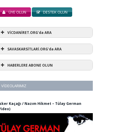
ÜYE OLUN
DESTEK OLUN
VİCDANİRET.ORG'da ARA
SAVASKARSİTLARİ.ORG'da ARA
HABERLERE ABONE OLUN
VIDEOLARIMIZ
sker Kaçağı / Nazım Hikmet – Tülay German
Video)