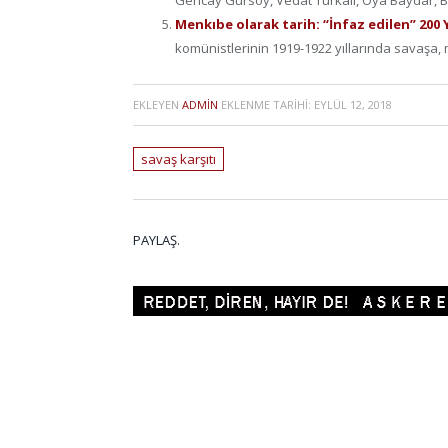
Menkıbe olarak tarih: “İnfaz edilen” 200
komünistlerinin 1919-1922 yıllarında savaşa, m
EKLEYEN
ADMIN
EKLENME TARIHI:
EYLÜL 12, 2018
savaş karşıtı
PAYLAŞ.