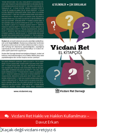
Vicdani Ret Hakkı ve Hakkın Kullanılması –
Davut Erkan