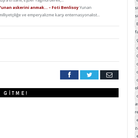
 Yunan askerini anmak… – Foti Benlisoy
Yunan
s
illiyetçiliğe ve emperyalizme karşı enternasyonalist...
s
f
Facebook
Twitter
Email
o
a
r
z