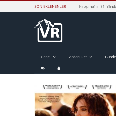
SON EKLENENLER
Genel
Vicdani Ret
Günd