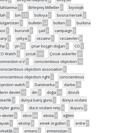
ilahlanma
71
Birleşmiş Milletler
2
biyolojik
ilah
1
bm
172
bolivya
2
bosna hersek
2
Bulgaristan
3
bulletin
14
bülten
11
burkina
aso
1
burundi
2
çad
1
campaign
5
çarşı
1
çekya
1
cezaevi
1
cezaevleri
6
chp
1
çin
35
çınar koçgiri doğan
3
CO
1
CO Watch
2
çocuk
150
Çocuk askerler
45
connection e.V
7
conscientious objection
16
conscientious objection association
5
conscientious objection right
1
conscientious
bjection watch
9
Danimarka
6
darbe
76
derin devlet
10
din
3
doğa
10
dövizli
skerlik
7
dünya barış günü
1
dünya vicdani
etçiler günü
2
dürzi vicdani retçi
3
duyuru
1
e-devlet
1
ebco
64
ebola
1
eğitim
ayiatı
1
ekoloji
3
emek örgütleri
1
eritre
1
erkeklik
18
ermeni
5
ermenistan
5