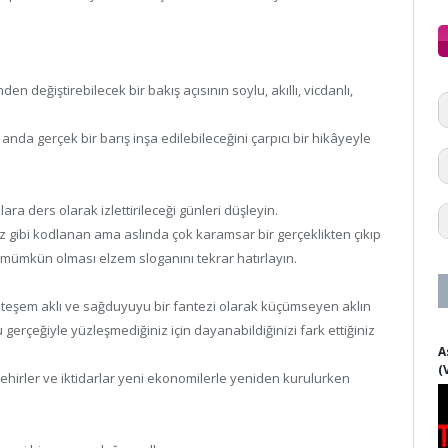
en değiştirebilecek bir bakış açısının soylu, akıllı, vicdanlı,
a gerçek bir barış inşa edilebileceğini çarpıcı bir hikâyeyle
ra ders olarak izlettirileceği günleri düşleyin.
ız gibi kodlanan ama aslında çok karamsar bir gerçeklikten çıkıp
in mümkün olması elzem sloganını tekrar hatırlayın.
hteşem aklı ve sağduyuyu bir fantezi olarak küçümseyen aklın
erçeğiyle yüzleşmediğiniz için dayanabildiğinizi fark ettiğiniz
A
(
şehirler ve iktidarlar yeni ekonomilerle yeniden kurulurken