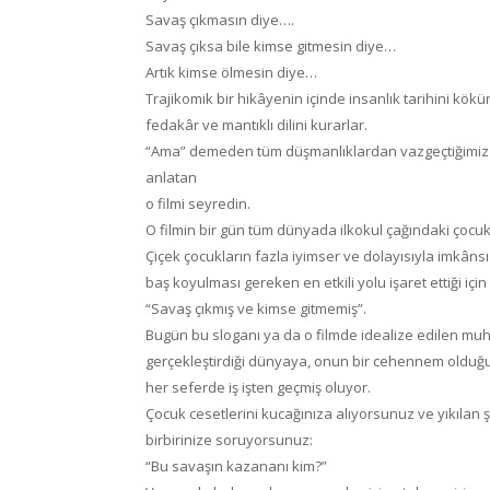
Savaş çıkmasın diye….
Savaş çıksa bile kimse gitmesin diye…
Artık kimse ölmesin diye…
Trajikomik bir hikâyenin içinde insanlık tarihini kökünd
fedakâr ve mantıklı dilini kurarlar.
“Ama” demeden tüm düşmanlıklardan vazgeçtiğimiz and
anlatan
o filmi seyredin.
O filmin bir gün tüm dünyada ilkokul çağındaki çocukla
Çiçek çocukların fazla iyimser ve dolayısıyla imkâns
baş koyulması gereken en etkili yolu işaret ettiği iç
“Savaş çıkmış ve kimse gitmemiş”.
Bugün bu sloganı ya da o filmde idealize edilen mu
gerçekleştirdiği dünyaya, onun bir cehennem olduğu g
her seferde iş işten geçmiş oluyor.
Çocuk cesetlerini kucağınıza alıyorsunuz ve yıkılan 
birbirinize soruyorsunuz:
“Bu savaşın kazananı kim?”