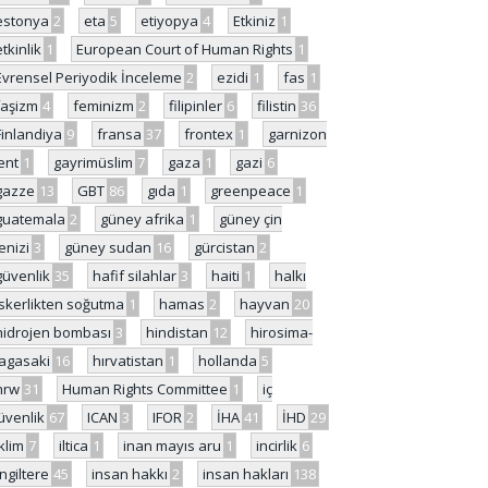
estonya
2
eta
5
etiyopya
4
Etkiniz
1
etkinlik
1
European Court of Human Rights
1
Evrensel Periyodik İnceleme
2
ezidi
1
fas
1
faşizm
4
feminizm
2
filipinler
6
filistin
36
Finlandiya
9
fransa
37
frontex
1
garnizon
ent
1
gayrimüslim
7
gaza
1
gazi
6
gazze
13
GBT
86
gıda
1
greenpeace
1
guatemala
2
güney afrika
1
güney çin
enizi
3
güney sudan
16
gürcistan
2
güvenlik
35
hafif silahlar
3
haiti
1
halkı
skerlikten soğutma
1
hamas
2
hayvan
20
hidrojen bombası
3
hindistan
12
hirosima-
agasaki
16
hırvatistan
1
hollanda
5
hrw
31
Human Rights Committee
1
iç
üvenlik
67
ICAN
3
IFOR
2
İHA
41
İHD
29
iklim
7
iltica
1
inan mayıs aru
1
incirlik
6
İngiltere
45
insan hakkı
2
insan hakları
138