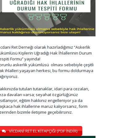
icdani Ret Derneği olarak hazırladığımız “Askerlik
ükümlüsü Kişilerin Uğradığı Hak İhlallerinin Durum
espiti Formu” yayında!
orunlu askerlik yükümlüsü olması sebebiyle çeşitli
ak ihlalleri yaşayan herkesi, bu formu doldurmaya
ağırıyoruz.
akkınızda tutulan tutanaklar, idari para cezaları,
eza davaları varsa; seyahat özgürlüğünüz
ısıtlanıyor, eğitim hakkınız engelleniyor ya da
aşkaca hak ihlallerine maruz kalıyorsanız, form
zerinden bizimle iletişime geçebilirsiniz.
VİCDANİ RET EL KİTAPÇIĞI (PDF İNDİR)