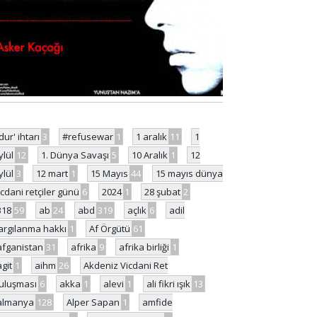
'dur' ihtarı
3
#refusewar
1
1 aralık
11
1
ylül
12
1. Dünya Savaşı
5
10 Aralık
1
12
ylül
3
12 mart
1
15 Mayıs
44
15 mayıs dünya
icdani retçiler günü
6
2024
1
28 şubat
2
318
59
ab
24
abd
319
açlık
6
adil
argılanma hakkı
1
Af Örgütü
61
afganistan
31
afrika
9
afrika birliği
1
agit
1
aihm
26
Akdeniz Vicdani Ret
uluşması
6
akka
1
alevi
1
ali fikri ışık
13
almanya
128
Alper Sapan
1
amfide