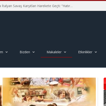
Hiroşima’nın 81. Yılında İtalyan Savaş Karşıtları Harekete Geçti: “Hatırlamak yeterli değil”
em
Bizden
Makaleler
Etkinlikler