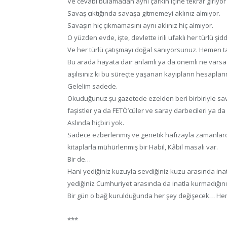
Ve cevabı bulamadan aynı çarkın içine tekrar giriyo
Savaş çıktığında savaşa gitmemeyi aklınız almıyor.
Savaşın hiç çıkmamasını aynı aklınız hiç almıyor.
O yüzden evde, işte, devlette irili ufaklı her türlü şi
Ve her türlü çatışmayı doğal sanıyorsunuz. Hemen ta
Bu arada hayata dair anlamlı ya da önemli ne varsa e
aşılısınız ki bu süreçte yaşanan kayıpların hesapları
Gelelim sadede.
Okuduğunuz şu gazetede ezelden beri birbiriyle sava
faşistler ya da FETÖ’cüler ve saray darbecileri ya da
Aslında hiçbiri yok.
Sadece ezberlenmiş ve genetik hafızayla zamanlardan 
kitaplarla mühürlenmiş bir Habil, Kâbil masalı var.
Bir de…
Hani yediğiniz kuzuyla sevdiğiniz kuzu arasında inat
yediğiniz Cumhuriyet arasında da inatla kurmadığınız
Bir gün o bağ kurulduğunda her şey değişecek… He
***