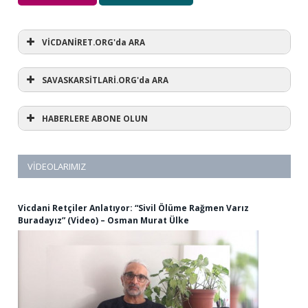
VİCDANİRET.ORG'da ARA
SAVASKARSİTLARİ.ORG'da ARA
HABERLERE ABONE OLUN
VIDEOLARIMIZ
Vicdani Retçiler Anlatıyor: “Sivil Ölüme Rağmen Varız
Buradayız” (Video) – Osman Murat Ülke