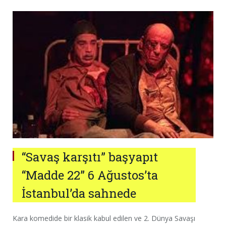
“Savaş karşıtı” başyapıt
“Madde 22” 6 Ağustos’ta
İstanbul’da sahnede
Kara komedide bir klasik kabul edilen ve 2. Dünya Savaşı