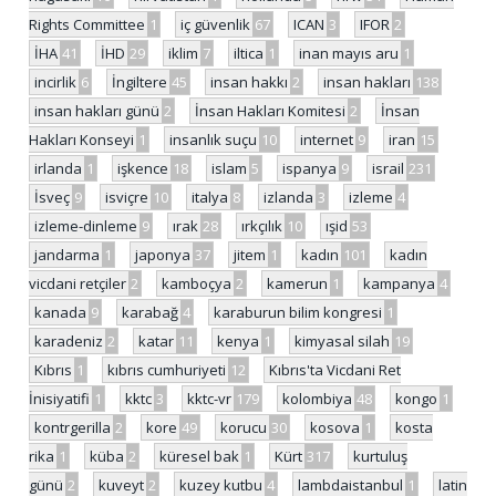
Rights Committee
1
iç güvenlik
67
ICAN
3
IFOR
2
İHA
41
İHD
29
iklim
7
iltica
1
inan mayıs aru
1
incirlik
6
İngiltere
45
insan hakkı
2
insan hakları
138
insan hakları günü
2
İnsan Hakları Komitesi
2
İnsan
Hakları Konseyi
1
insanlık suçu
10
internet
9
iran
15
irlanda
1
işkence
18
islam
5
ispanya
9
israil
231
İsveç
9
isviçre
10
italya
8
izlanda
3
izleme
4
izleme-dinleme
9
ırak
28
ırkçılık
10
ışid
53
jandarma
1
japonya
37
jitem
1
kadın
101
kadın
vicdani retçiler
2
kamboçya
2
kamerun
1
kampanya
4
kanada
9
karabağ
4
karaburun bilim kongresi
1
karadeniz
2
katar
11
kenya
1
kimyasal silah
19
Kıbrıs
1
kıbrıs cumhuriyeti
12
Kıbrıs'ta Vicdani Ret
İnisiyatifi
1
kktc
3
kktc-vr
179
kolombiya
48
kongo
1
kontrgerilla
2
kore
49
korucu
30
kosova
1
kosta
rika
1
küba
2
küresel bak
1
Kürt
317
kurtuluş
günü
2
kuveyt
2
kuzey kutbu
4
lambdaistanbul
1
latin