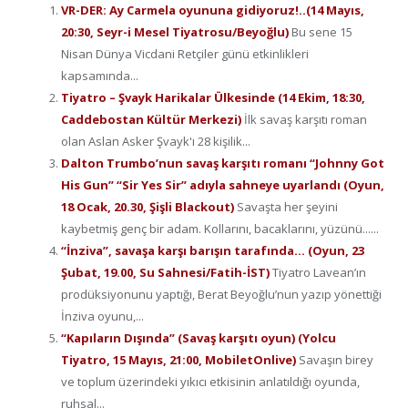
VR-DER: Ay Carmela oyununa gidiyoruz!..(14 Mayıs,
20:30, Seyr-i Mesel Tiyatrosu/Beyoğlu)
Bu sene 15
Nisan Dünya Vicdani Retçiler günü etkinlikleri
kapsamında...
Tiyatro – Şvayk Harikalar Ülkesinde (14 Ekim, 18:30,
Caddebostan Kültür Merkezi)
İlk savaş karşıtı roman
olan Aslan Asker Şvayk'ı 28 kişilik...
Dalton Trumbo’nun savaş karşıtı romanı “Johnny Got
His Gun” “Sir Yes Sir” adıyla sahneye uyarlandı (Oyun,
18 Ocak, 20.30, Şişli Blackout)
Savaşta her şeyini
kaybetmiş genç bir adam. Kollarını, bacaklarını, yüzünü......
“İnziva”, savaşa karşı barışın tarafında… (Oyun, 23
Şubat, 19.00, Su Sahnesi/Fatih-İST)
Tiyatro Lavean’ın
prodüksiyonunu yaptığı, Berat Beyoğlu’nun yazıp yönettiği
İnziva oyunu,...
“Kapıların Dışında” (Savaş karşıtı oyun) (Yolcu
Tiyatro, 15 Mayıs, 21:00, MobiletOnlive)
Savaşın birey
ve toplum üzerindeki yıkıcı etkisinin anlatıldığı oyunda,
ruhsal...