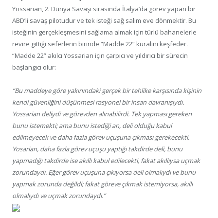
Yossarian, 2. Dünya Savaşı sırasında İtalya’da görev yapan bir
ABD’li savaş pilotudur ve tek isteği sağ salim eve dönmektir. Bu
isteğinin gerçekleşmesini sağlama almak için türlü bahanelerle
revire gittiği seferlerin birinde “Madde 22” kuralını keşfeder.
“Madde 22” akılcı Yossarian için çarpıcı ve yıldırıcı bir sürecin
başlangıcı olur:
“Bu maddeye göre yakınındaki gerçek bir tehlike karşısında kişinin
kendi güvenliğini düşünmesi rasyonel bir insan davranışıydı.
Yossarian deliydi ve görevden alınabilirdi. Tek yapması gereken
bunu istemekti; ama bunu istediği an, deli olduğu kabul
edilmeyecek ve daha fazla görev uçuşuna çıkması gerekecekti.
Yosarian, daha fazla görev uçuşu yaptığı takdirde deli, bunu
yapmadığı takdirde ise akıllı kabul edilecekti, fakat akıllıysa uçmak
zorundaydı. Eğer görev uçuşuna çıkıyorsa deli olmalıydı ve bunu
yapmak zorunda değildi; fakat göreve çıkmak istemiyorsa, akıllı
olmalıydı ve uçmak zorundaydı.”