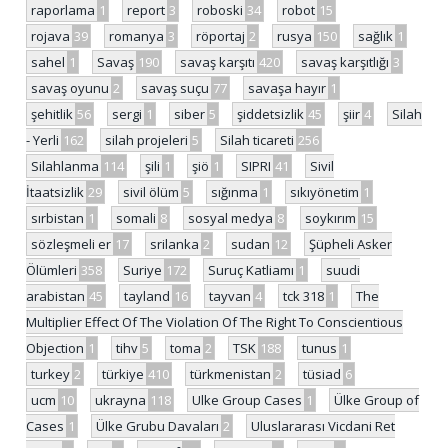
raporlama
1
report
3
roboski
34
robot
15
rojava
39
romanya
3
röportaj
2
rusya
150
sağlık
1
sahel
1
Savaş
190
savaş karşıtı
420
savaş karşıtlığı
3
savaş oyunu
2
savaş suçu
77
savaşa hayır
1
şehitlik
56
sergi
1
siber
5
şiddetsizlik
45
şiir
4
Silah
- Yerli
162
silah projeleri
5
Silah ticareti
256
Silahlanma
114
şili
1
şiö
1
SIPRI
41
Sivil
İtaatsizlik
29
sivil ölüm
5
sığınma
1
sıkıyönetim
1
sırbistan
1
somali
8
sosyal medya
8
soykırım
15
sözleşmeli er
17
srilanka
2
sudan
12
Şüpheli Asker
Ölümleri
358
Suriye
172
Suruç Katliamı
1
suudi
arabistan
45
tayland
16
tayvan
4
tck 318
1
The
Multiplier Effect Of The Violation Of The Right To Conscientious
Objection
1
tihv
5
toma
2
TSK
188
tunus
1
turkey
2
türkiye
410
türkmenistan
2
tüsiad
6
ucm
10
ukrayna
118
Ulke Group Cases
1
Ülke Group of
Cases
1
Ülke Grubu Davaları
2
Uluslararası Vicdani Ret