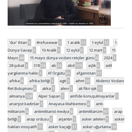
'dur' ihtarı
3
#refusewar
1
1 aralık
11
1 eylül
12
1.
Dünya Savaşı
5
10 Aralık
1
12 eylül
3
12 mart
1
15
Mayıs
44
15 mayıs dünya vicdani retçiler günü
6
2024
1
28 şubat
2
318
59
ab
24
abd
319
açlık
6
adil
yargılanma hakkı
1
Af Örgütü
61
afganistan
31
afrika
9
afrika birliği
1
agit
1
aihm
26
Akdeniz Vicdani
Ret Buluşması
6
akka
1
alevi
1
ali fikri ışık
13
almanya
128
Alper Sapan
1
amfide konuşulmayanlar
1
anarşist kadınlar
1
Anayasa Mahkemesi
4
anti-
militarizm
4
antimilitarist medya
8
antimilitarizm
97
arap
birliği
1
arap ordusu
2
arjantin
1
asker aileleri
1
asker
hakları inisiyatifi
15
asker kaçağı
31
asker uğurlama
18