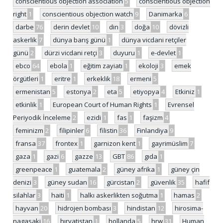
conscientious objection association
5
conscientious objection
right
1
conscientious objection watch
9
Danimarka
6
darbe
76
derin devlet
10
din
3
doğa
10
dövizli
askerlik
7
dünya barış günü
1
dünya vicdani retçiler
günü
2
dürzi vicdani retçi
3
duyuru
1
e-devlet
1
ebco
64
ebola
1
eğitim zayiatı
1
ekoloji
3
emek
örgütleri
1
eritre
1
erkeklik
18
ermeni
5
ermenistan
5
estonya
2
eta
5
etiyopya
4
Etkiniz
1
etkinlik
1
European Court of Human Rights
1
Evrensel
Periyodik İnceleme
2
ezidi
1
fas
1
faşizm
4
feminizm
2
filipinler
6
filistin
36
Finlandiya
9
fransa
37
frontex
1
garnizon kent
1
gayrimüslim
7
gaza
1
gazi
6
gazze
13
GBT
86
gıda
1
greenpeace
1
guatemala
2
güney afrika
1
güney çin
denizi
3
güney sudan
16
gürcistan
2
güvenlik
35
hafif
silahlar
3
haiti
1
halkı askerlikten soğutma
1
hamas
2
hayvan
20
hidrojen bombası
3
hindistan
12
hirosima-
nagasaki
16
hırvatistan
1
hollanda
5
hrw
31
Human