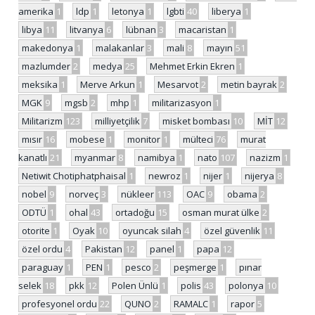
amerika
1
ldp
1
letonya
1
lgbti
40
liberya
1
libya
11
litvanya
6
lübnan
3
macaristan
1
makedonya
1
malakanlar
3
mali
8
mayın
51
mazlumder
2
medya
25
Mehmet Erkin Ekren
1
meksika
1
Merve Arkun
1
Mesarvot
2
metin bayrak
2
MGK
9
mgsb
2
mhp
1
militarizasyon
1
Militarizm
123
milliyetçilik
7
misket bombası
10
MİT
12
mısır
16
mobese
1
monitor
1
mülteci
76
murat
kanatlı
21
myanmar
8
namibya
1
nato
107
nazizm
1
Netiwit Chotiphatphaisal
1
newroz
1
nijer
1
nijerya
8
nobel
9
norveç
3
nükleer
113
OAC
9
obama
2
ODTÜ
1
ohal
43
ortadoğu
15
osman murat ülke
2
otorite
1
Oyak
10
oyuncak silah
4
özel güvenlik
11
özel ordu
4
Pakistan
12
panel
1
papa
12
paraguay
1
PEN
1
pesco
2
peşmerge
1
pınar
selek
18
pkk
12
Polen Ünlü
1
polis
43
polonya
10
profesyonel ordu
22
QUNO
2
RAMALC
1
rapor
5