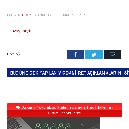
EKLEYEN
ADMIN
EKLENME TARIHI:
TEMMUZ 21, 2019
savaş karşıtı
PAYLAŞ.
Facebook
Twitter
Emai
Askerlik Yükümlüsü Kişilerin Uğradığı Hak İhlallerinin
Durum Tespiti Formu