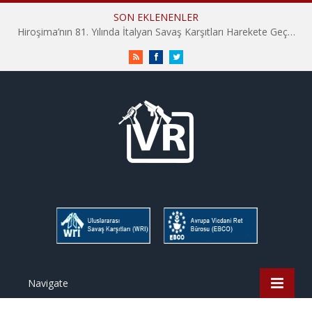
SON EKLENENLER
Hiroşima’nın 81. Yılında İtalyan Savaş Karşıtları Harekete Geçti: “Hatırlamak yeterli değil”
RSS
Facebook
Twitter
Navigate