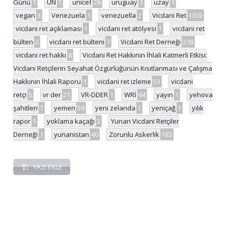
Günü
1
UN
1
unicef
26
uruguay
1
uzay
1
vegan
3
Venezuela
1
venezuella
2
Vicdani Ret
1302
vicdani ret açıklaması
1
vicdani ret atölyesi
1
vicdani ret
bülten
2
vicdani ret bülteni
7
Vicdani Ret Derneği
278
vicdani ret hakkı
8
Vicdani Ret Hakkının İhlali Katmerli Etkisi:
Vicdani Retçilerin Seyahat Özgürlüğünün Kısıtlanması ve Çalışma
Hakkının İhlali Raporu
1
vicdani ret izleme
53
vicdani
retçi
5
vr der
21
VR-DDER
1
WRİ
64
yayın
1
yehova
şahitleri
7
yemen
59
yeni zelanda
1
yeniçağ
1
yılık
rapor
1
yoklama kaçağı
2
Yunan Vicdani Retçiler
Derneği
1
yunanistan
40
Zorunlu Askerlik
183
YAZI EKLE