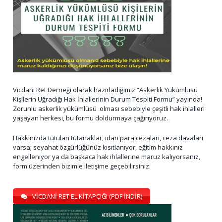
Vicdani Ret Derneği olarak hazırladığımız “Askerlik Yükümlüsü
Kişilerin Uğradığı Hak İhlallerinin Durum Tespiti Formu” yayında!
Zorunlu askerlik yükümlüsü olması sebebiyle çeşitli hak ihlalleri
yaşayan herkesi, bu formu doldurmaya çağırıyoruz.
Hakkınızda tutulan tutanaklar, idari para cezaları, ceza davaları
varsa; seyahat özgürlüğünüz kısıtlanıyor, eğitim hakkınız
engelleniyor ya da başkaca hak ihlallerine maruz kalıyorsanız,
form üzerinden bizimle iletişime geçebilirsiniz.
VİCDANİ RET EL KİTAPÇIĞI (PDF İNDİR)