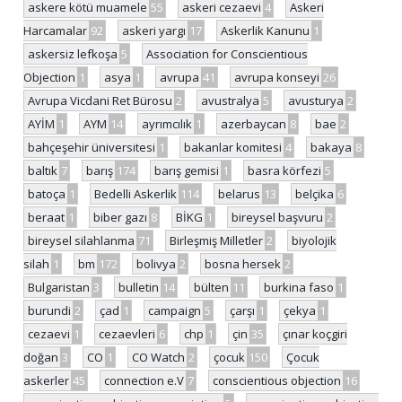
askere kötü muamele
55
askeri cezaevi
4
Askeri
Harcamalar
92
askeri yargı
17
Askerlik Kanunu
1
askersiz lefkoşa
5
Association for Conscientious
Objection
1
asya
1
avrupa
41
avrupa konseyi
26
Avrupa Vicdani Ret Bürosu
2
avustralya
5
avusturya
2
AYİM
1
AYM
14
ayrımcılık
1
azerbaycan
8
bae
2
bahçeşehir üniversitesi
1
bakanlar komitesi
4
bakaya
8
baltık
7
barış
174
barış gemisi
1
basra körfezi
5
batoça
1
Bedelli Askerlik
114
belarus
13
belçika
6
beraat
1
biber gazı
8
BİKG
1
bireysel başvuru
2
bireysel silahlanma
71
Birleşmiş Milletler
2
biyolojik
silah
1
bm
172
bolivya
2
bosna hersek
2
Bulgaristan
3
bulletin
14
bülten
11
burkina faso
1
burundi
2
çad
1
campaign
5
çarşı
1
çekya
1
cezaevi
1
cezaevleri
6
chp
1
çin
35
çınar koçgiri
doğan
3
CO
1
CO Watch
2
çocuk
150
Çocuk
askerler
45
connection e.V
7
conscientious objection
16