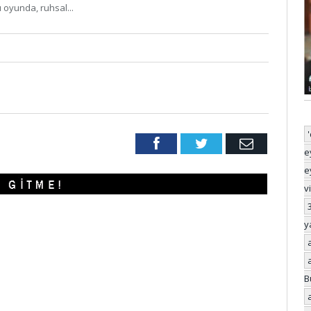
ı oyunda, ruhsal...
Facebook
Twitter
Email
e
e
v
y
B