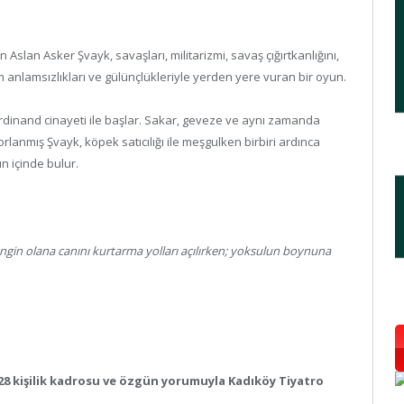
 Aslan Asker Şvayk, savaşları, militarizmi, savaş çığırtkanlığını,
 anlamsızlıkları ve gülünçlükleriyle yerden yere vuran bir oyun.
Ferdinand cinayeti ile başlar. Sakar, geveze ve aynı zamanda
lanmış Şvayk, köpek satıcılığı ile meşgulken birbiri ardınca
n içinde bulur.
ngin olana canını kurtarma yolları açılırken; yoksulun boynuna
ı 28 kişilik kadrosu ve özgün yorumuyla Kadıköy Tiyatro