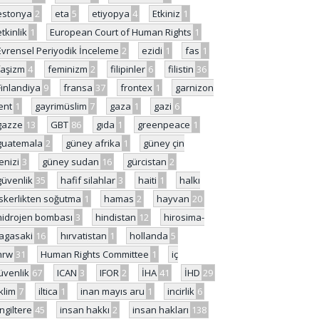
estonya
2
eta
5
etiyopya
4
Etkiniz
1
etkinlik
1
European Court of Human Rights
1
Evrensel Periyodik İnceleme
2
ezidi
1
fas
1
faşizm
4
feminizm
2
filipinler
6
filistin
36
Finlandiya
9
fransa
37
frontex
1
garnizon
ent
1
gayrimüslim
7
gaza
1
gazi
6
gazze
13
GBT
86
gıda
1
greenpeace
1
guatemala
2
güney afrika
1
güney çin
enizi
3
güney sudan
16
gürcistan
2
güvenlik
35
hafif silahlar
3
haiti
1
halkı
skerlikten soğutma
1
hamas
2
hayvan
20
hidrojen bombası
3
hindistan
12
hirosima-
agasaki
16
hırvatistan
1
hollanda
5
hrw
31
Human Rights Committee
1
iç
üvenlik
67
ICAN
3
IFOR
2
İHA
41
İHD
29
iklim
7
iltica
1
inan mayıs aru
1
incirlik
6
İngiltere
45
insan hakkı
2
insan hakları
138