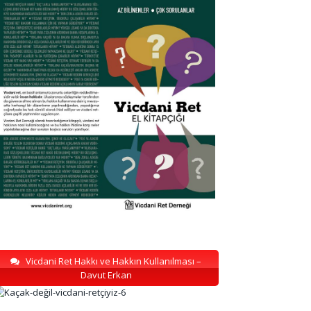
Vicdani Ret Hakkı ve Hakkın Kullanılması –
Davut Erkan