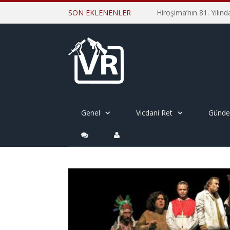
SON EKLENENLER
Genel
Vicdani Ret
Günd