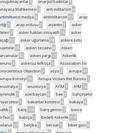
onuşulmayanlar
1
anarşist kadınlar
1
Anayasa Mahkemesi
4
anti-militarizm
4
antimilitarist medya
8
antimilitarizm
97
arap
rliği
1
arap ordusu
2
arjantin
1
asker
ileleri
1
asker hakları inisiyatifi
15
asker
açağı
31
asker uğurlama
18
askere kötü
uamele
55
askeri cezaevi
4
Askeri
arcamalar
92
askeri yargı
17
Askerlik
anunu
1
askersiz lefkoşa
5
Association for
onscientious Objection
1
asya
1
avrupa
41
avrupa konseyi
26
Avrupa Vicdani Ret Bürosu
2
avustralya
5
avusturya
2
AYİM
1
AYM
14
ayrımcılık
1
azerbaycan
8
bae
2
bahçeşehir
niversitesi
1
bakanlar komitesi
4
bakaya
8
baltık
7
barış
174
barış gemisi
1
basra
örfezi
5
batoça
1
Bedelli Askerlik
114
belarus
13
belçika
6
beraat
1
biber gazı
8
BİKG
1
bireysel başvuru
2
bireysel