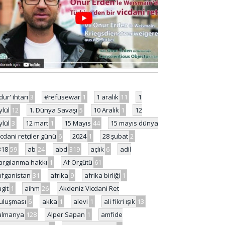
'dur' ihtarı
3
#refusewar
1
1 aralık
11
1
ylül
12
1. Dünya Savaşı
5
10 Aralık
1
12
ylül
3
12 mart
1
15 Mayıs
44
15 mayıs dünya
icdani retçiler günü
6
2024
1
28 şubat
2
318
59
ab
24
abd
319
açlık
6
adil
argılanma hakkı
1
Af Örgütü
61
afganistan
31
afrika
9
afrika birliği
1
agit
1
aihm
26
Akdeniz Vicdani Ret
uluşması
6
akka
1
alevi
1
ali fikri ışık
13
almanya
128
Alper Sapan
1
amfide