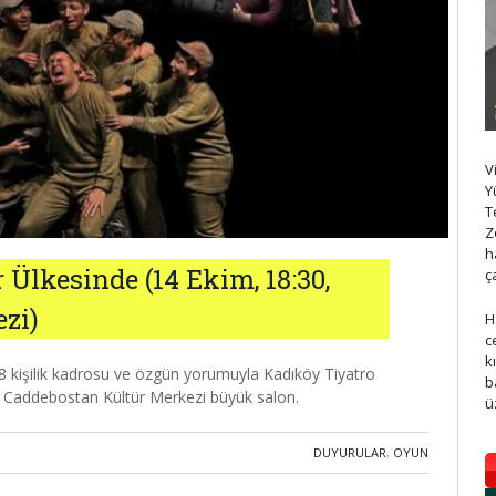
V
Y
T
Z
h
 Ülkesinde (14 Ekim, 18:30,
ç
zi)
H
c
k
28 kişilik kadrosu ve özgün yorumuyla Kadıköy Tiyatro
b
30 Caddebostan Kültür Merkezi büyük salon.
ü
DUYURULAR
,
OYUN