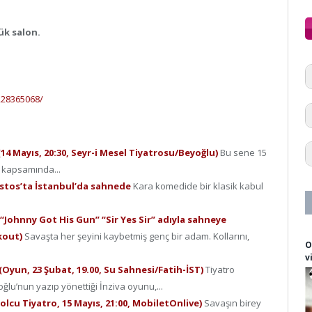
ük salon.
228365068/
14 Mayıs, 20:30, Seyr-i Mesel Tiyatrosu/Beyoğlu)
Bu sene 15
i kapsamında...
ustos’ta İstanbul’da sahnede
Kara komedide bir klasik kabul
Johnny Got His Gun” “Sir Yes Sir” adıyla sahneye
ckout)
Savaşta her şeyini kaybetmiş genç bir adam. Kollarını,
O
v
 (Oyun, 23 Şubat, 19.00, Su Sahnesi/Fatih-İST)
Tiyatro
lu’nun yazıp yönettiği İnziva oyunu,...
Yolcu Tiyatro, 15 Mayıs, 21:00, MobiletOnlive)
Savaşın birey