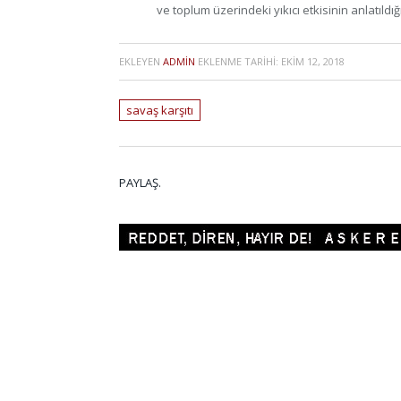
ve toplum üzerindeki yıkıcı etkisinin anlatıldığ
EKLEYEN
ADMIN
EKLENME TARIHI:
EKIM 12, 2018
savaş karşıtı
PAYLAŞ.