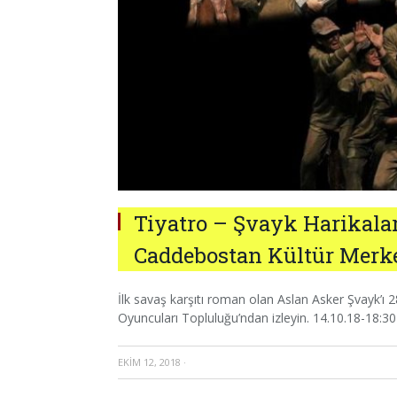
Tiyatro – Şvayk Harikalar
Caddebostan Kültür Merke
İlk savaş karşıtı roman olan Aslan Asker Şvayk’ı 
Oyuncuları Topluluğu’ndan izleyin. 14.10.18-18:
EKIM 12, 2018
·