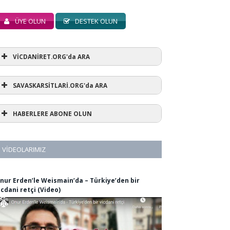
ÜYE OLUN
DESTEK OLUN
VİCDANİRET.ORG'da ARA
SAVASKARSİTLARİ.ORG'da ARA
HABERLERE ABONE OLUN
VIDEOLARIMIZ
nur Erden’le Weismain’da – Türkiye’den bir
icdani retçi (Video)