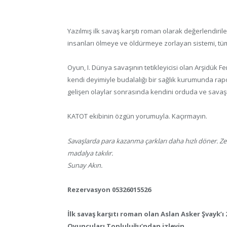
Yazılmış ilk savaş karşıtı roman olarak değerlendirilen
insanları ölmeye ve öldürmeye zorlayan sistemi, tüm
Oyun, I. Dünya savaşının tetikleyicisi olan Arşidük 
kendi deyimiyle budalalığı bir sağlık kurumunda rapor
gelişen olaylar sonrasında kendini orduda ve savaşı
KATOT ekibinin özgün yorumuyla. Kaçırmayın.
Savaşlarda para kazanma çarkları daha hızlı döner. Ze
madalya takılır.
Sunay Akın.
Rezervasyon 05326015526
İlk savaş karşıtı roman olan Aslan Asker Şvayk’
Oyuncuları Topluluğu’ndan izleyin.