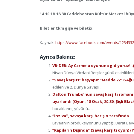
14.10.18-18:30 Caddebostan Kültür Merkezi büy
Biletler Ckm gişe ve biletix
Kaynak:
https://www.facebook.com/events/123433
Ayrıca Bakınız:
VR-DER: Ay Carmela oyununa gidiyoruz!..(
Nisan Dünya Vicdani Retçiler günü etkinlikler
“Savaş karşıtı” başyapıt “Madde 22” 6 Ağ
edilen ve 2. Dünya Savaşı...
Dalton Trumbo’nun savaş karşıtı romanı “
uyarlandı (Oyun, 18 Ocak, 20.30, Şişli Bla
bacaklarını, yüzünü......
“İnziva”, savaşa karşı barışın tarafında…
Lavean’ın prodüksiyonunu yaptığı, Berat Beyoğ
“Kapıların Dışında” (Savaş karşıtı oyun) (