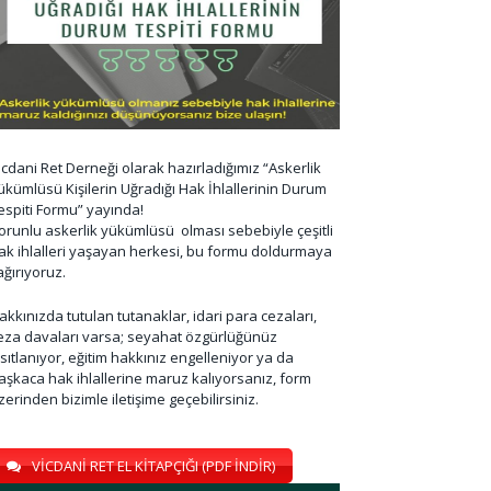
icdani Ret Derneği olarak hazırladığımız “Askerlik
ükümlüsü Kişilerin Uğradığı Hak İhlallerinin Durum
espiti Formu” yayında!
orunlu askerlik yükümlüsü olması sebebiyle çeşitli
ak ihlalleri yaşayan herkesi, bu formu doldurmaya
ağırıyoruz.
akkınızda tutulan tutanaklar, idari para cezaları,
eza davaları varsa; seyahat özgürlüğünüz
ısıtlanıyor, eğitim hakkınız engelleniyor ya da
aşkaca hak ihlallerine maruz kalıyorsanız, form
zerinden bizimle iletişime geçebilirsiniz.
VİCDANİ RET EL KİTAPÇIĞI (PDF İNDİR)