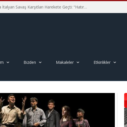
Hiroşima’nın 81. Yılında İtalyan Savaş Karşıtları Harekete Geçti: “Hatırlamak yeterli değil”
em
Bizden
Makaleler
Etkinlikler