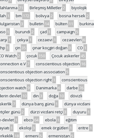
ilahlanma
71
Birleşmiş Milletler
2
biyolojik
ilah
1
bm
172
bolivya
2
bosna hersek
2
Bulgaristan
3
bulletin
14
bülten
11
burkina
aso
1
burundi
2
çad
1
campaign
5
çarşı
1
çekya
1
cezaevi
1
cezaevleri
6
chp
1
çin
35
çınar koçgiri doğan
3
CO
1
CO Watch
2
çocuk
150
Çocuk askerler
45
connection e.V
7
conscientious objection
16
conscientious objection association
5
conscientious objection right
1
conscientious
bjection watch
9
Danimarka
6
darbe
76
derin devlet
10
din
3
doğa
10
dövizli
skerlik
7
dünya barış günü
1
dünya vicdani
etçiler günü
2
dürzi vicdani retçi
3
duyuru
1
e-devlet
1
ebco
64
ebola
1
eğitim
ayiatı
1
ekoloji
3
emek örgütleri
1
eritre
1
erkeklik
18
ermeni
5
ermenistan
5