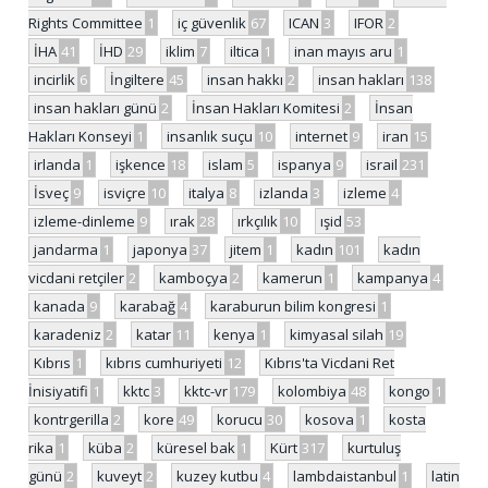
Rights Committee
1
iç güvenlik
67
ICAN
3
IFOR
2
İHA
41
İHD
29
iklim
7
iltica
1
inan mayıs aru
1
incirlik
6
İngiltere
45
insan hakkı
2
insan hakları
138
insan hakları günü
2
İnsan Hakları Komitesi
2
İnsan
Hakları Konseyi
1
insanlık suçu
10
internet
9
iran
15
irlanda
1
işkence
18
islam
5
ispanya
9
israil
231
İsveç
9
isviçre
10
italya
8
izlanda
3
izleme
4
izleme-dinleme
9
ırak
28
ırkçılık
10
ışid
53
jandarma
1
japonya
37
jitem
1
kadın
101
kadın
vicdani retçiler
2
kamboçya
2
kamerun
1
kampanya
4
kanada
9
karabağ
4
karaburun bilim kongresi
1
karadeniz
2
katar
11
kenya
1
kimyasal silah
19
Kıbrıs
1
kıbrıs cumhuriyeti
12
Kıbrıs'ta Vicdani Ret
İnisiyatifi
1
kktc
3
kktc-vr
179
kolombiya
48
kongo
1
kontrgerilla
2
kore
49
korucu
30
kosova
1
kosta
rika
1
küba
2
küresel bak
1
Kürt
317
kurtuluş
günü
2
kuveyt
2
kuzey kutbu
4
lambdaistanbul
1
latin