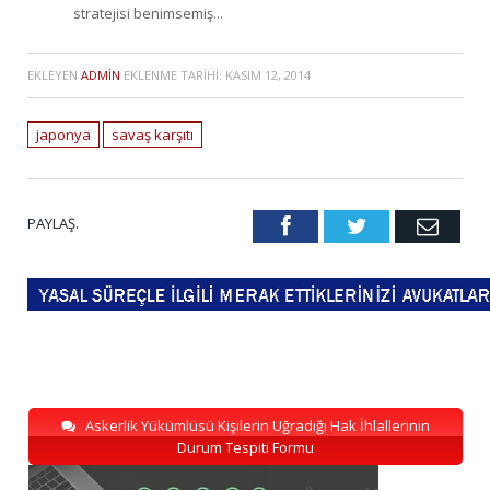
stratejisi benimsemiş...
EKLEYEN
ADMIN
EKLENME TARIHI:
KASIM 12, 2014
japonya
savaş karşıtı
PAYLAŞ.
Facebook
Twitter
Emai
Askerlik Yükümlüsü Kişilerin Uğradığı Hak İhlallerinin
Durum Tespiti Formu