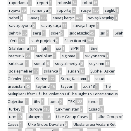
raporlama
1
report
3
roboski
34
robot
15
rojava
39
romanya
3
röportaj
2
rusya
150
sağlık
1
sahel
1
Savaş
190
savaş karşıtı
420
savaş karşıtlığı
3
savaş oyunu
2
savaş suçu
77
savaşa hayır
1
şehitlik
56
sergi
1
siber
5
şiddetsizlik
45
şiir
4
Silah
- Yerli
162
silah projeleri
5
Silah ticareti
256
Silahlanma
114
şili
1
şiö
1
SIPRI
41
Sivil
İtaatsizlik
29
sivil ölüm
5
sığınma
1
sıkıyönetim
1
sırbistan
1
somali
8
sosyal medya
8
soykırım
15
sözleşmeli er
17
srilanka
2
sudan
12
Şüpheli Asker
Ölümleri
358
Suriye
172
Suruç Katliamı
1
suudi
arabistan
45
tayland
16
tayvan
4
tck 318
1
The
Multiplier Effect Of The Violation Of The Right To Conscientious
Objection
1
tihv
5
toma
2
TSK
188
tunus
1
turkey
2
türkiye
410
türkmenistan
2
tüsiad
6
ucm
10
ukrayna
118
Ulke Group Cases
1
Ülke Group of
Cases
1
Ülke Grubu Davaları
2
Uluslararası Vicdani Ret