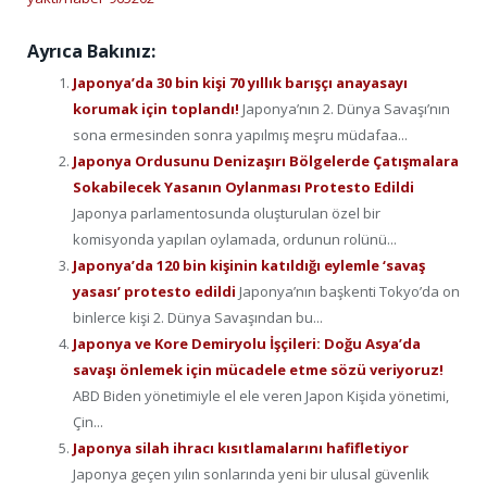
Ayrıca Bakınız:
Japonya’da 30 bin kişi 70 yıllık barışçı anayasayı
korumak için toplandı!
Japonya’nın 2. Dünya Savaşı’nın
sona ermesinden sonra yapılmış meşru müdafaa...
Japonya Ordusunu Denizaşırı Bölgelerde Çatışmalara
Sokabilecek Yasanın Oylanması Protesto Edildi
Japonya parlamentosunda oluşturulan özel bir
komisyonda yapılan oylamada, ordunun rolünü...
Japonya’da 120 bin kişinin katıldığı eylemle ‘savaş
yasası’ protesto edildi
Japonya’nın başkenti Tokyo’da on
binlerce kişi 2. Dünya Savaşından bu...
Japonya ve Kore Demiryolu İşçileri: Doğu Asya’da
savaşı önlemek için mücadele etme sözü veriyoruz!
ABD Biden yönetimiyle el ele veren Japon Kişida yönetimi,
Çin...
Japonya silah ihracı kısıtlamalarını hafifletiyor
Japonya geçen yılın sonlarında yeni bir ulusal güvenlik