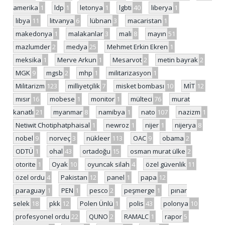
amerika
1
ldp
1
letonya
1
lgbti
40
liberya
1
libya
11
litvanya
6
lübnan
3
macaristan
1
makedonya
1
malakanlar
3
mali
8
mayın
51
mazlumder
2
medya
25
Mehmet Erkin Ekren
1
meksika
1
Merve Arkun
1
Mesarvot
2
metin bayrak
2
MGK
9
mgsb
2
mhp
1
militarizasyon
1
Militarizm
123
milliyetçilik
7
misket bombası
10
MİT
12
mısır
16
mobese
1
monitor
1
mülteci
76
murat
kanatlı
21
myanmar
8
namibya
1
nato
107
nazizm
1
Netiwit Chotiphatphaisal
1
newroz
1
nijer
1
nijerya
8
nobel
9
norveç
3
nükleer
113
OAC
9
obama
2
ODTÜ
1
ohal
43
ortadoğu
15
osman murat ülke
2
otorite
1
Oyak
10
oyuncak silah
4
özel güvenlik
11
özel ordu
4
Pakistan
12
panel
1
papa
12
paraguay
1
PEN
1
pesco
2
peşmerge
1
pınar
selek
18
pkk
12
Polen Ünlü
1
polis
43
polonya
10
profesyonel ordu
22
QUNO
2
RAMALC
1
rapor
5