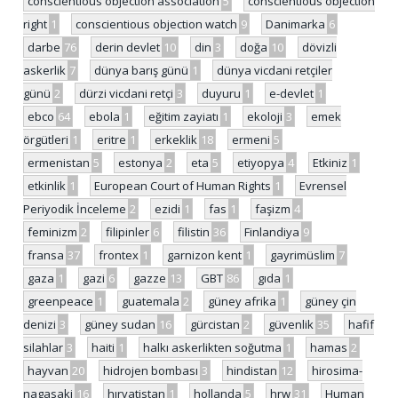
conscientious objection association
5
conscientious objection
right
1
conscientious objection watch
9
Danimarka
6
darbe
76
derin devlet
10
din
3
doğa
10
dövizli
askerlik
7
dünya barış günü
1
dünya vicdani retçiler
günü
2
dürzi vicdani retçi
3
duyuru
1
e-devlet
1
ebco
64
ebola
1
eğitim zayiatı
1
ekoloji
3
emek
örgütleri
1
eritre
1
erkeklik
18
ermeni
5
ermenistan
5
estonya
2
eta
5
etiyopya
4
Etkiniz
1
etkinlik
1
European Court of Human Rights
1
Evrensel
Periyodik İnceleme
2
ezidi
1
fas
1
faşizm
4
feminizm
2
filipinler
6
filistin
36
Finlandiya
9
fransa
37
frontex
1
garnizon kent
1
gayrimüslim
7
gaza
1
gazi
6
gazze
13
GBT
86
gıda
1
greenpeace
1
guatemala
2
güney afrika
1
güney çin
denizi
3
güney sudan
16
gürcistan
2
güvenlik
35
hafif
silahlar
3
haiti
1
halkı askerlikten soğutma
1
hamas
2
hayvan
20
hidrojen bombası
3
hindistan
12
hirosima-
nagasaki
16
hırvatistan
1
hollanda
5
hrw
31
Human