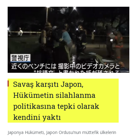
Savaş karşıtı Japon,
Hükümetin silahlanma
politikasına tepki olarak
kendini yaktı
Japonya Hükümeti, Japon Ordusu’nun müttefik ülkelerin