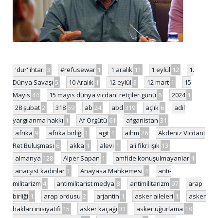
'dur' ihtarı
3
#refusewar
1
1 aralık
11
1 eylül
12
1.
Dünya Savaşı
5
10 Aralık
1
12 eylül
3
12 mart
1
15
Mayıs
44
15 mayıs dünya vicdani retçiler günü
6
2024
1
28 şubat
2
318
59
ab
24
abd
319
açlık
6
adil
yargılanma hakkı
1
Af Örgütü
61
afganistan
31
afrika
9
afrika birliği
1
agit
1
aihm
26
Akdeniz Vicdani
Ret Buluşması
6
akka
1
alevi
1
ali fikri ışık
13
almanya
128
Alper Sapan
1
amfide konuşulmayanlar
1
anarşist kadınlar
1
Anayasa Mahkemesi
4
anti-
militarizm
4
antimilitarist medya
8
antimilitarizm
97
arap
birliği
1
arap ordusu
2
arjantin
1
asker aileleri
1
asker
hakları inisiyatifi
15
asker kaçağı
31
asker uğurlama
18