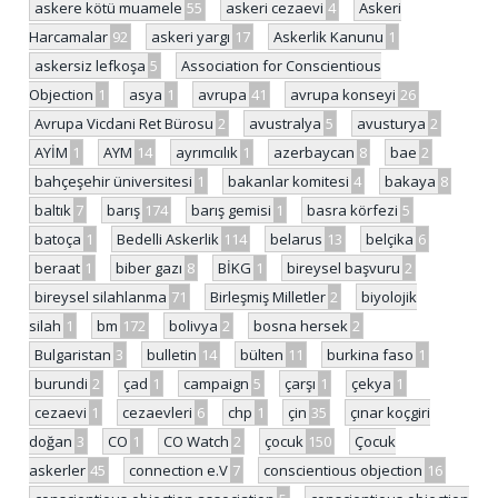
askere kötü muamele
55
askeri cezaevi
4
Askeri
Harcamalar
92
askeri yargı
17
Askerlik Kanunu
1
askersiz lefkoşa
5
Association for Conscientious
Objection
1
asya
1
avrupa
41
avrupa konseyi
26
Avrupa Vicdani Ret Bürosu
2
avustralya
5
avusturya
2
AYİM
1
AYM
14
ayrımcılık
1
azerbaycan
8
bae
2
bahçeşehir üniversitesi
1
bakanlar komitesi
4
bakaya
8
baltık
7
barış
174
barış gemisi
1
basra körfezi
5
batoça
1
Bedelli Askerlik
114
belarus
13
belçika
6
beraat
1
biber gazı
8
BİKG
1
bireysel başvuru
2
bireysel silahlanma
71
Birleşmiş Milletler
2
biyolojik
silah
1
bm
172
bolivya
2
bosna hersek
2
Bulgaristan
3
bulletin
14
bülten
11
burkina faso
1
burundi
2
çad
1
campaign
5
çarşı
1
çekya
1
cezaevi
1
cezaevleri
6
chp
1
çin
35
çınar koçgiri
doğan
3
CO
1
CO Watch
2
çocuk
150
Çocuk
askerler
45
connection e.V
7
conscientious objection
16