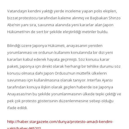
Vatandaşın kendini yaktığı yerde inceleme yapan polis ekipleri,
bizzat protestocu tarafından kaleme alınmış ve Başbakan Shinzo
Abe’nin yanı sıra, savunma alanında yeni kararlar alan Japon
Hükümeti’nin de sert bir şekilde eleştirildiği metinler buldu.
Bilindiği üzere Japonya Hükümeti, anayasanın yeniden
yorumlanması ve ordunun kullanımı konularında bir dizi yeni
kararları kabul ederek hayata geçirmişti. Söz konusu karar
paketi, Japonya için direkt olarak herhangi bir tehlike durumu söz
konusu olmasa dahi Japon Ordusu’nun müttefik ülkelerin
savunması için kullanılmasına olanak tanıyor. Interfax Ajansı
tarafından konuya ilişkin olarak geçilen haberde ise Japonya
Anayasası’nın bu şekilde yorumlanmasının ülkede tepki çektiği ve
pek çok protesto gösterisinin düzenlenmesine sebep olduğu
ifade edildi.
http://haber.stargazete.com/dunya/protesto-amacli-kendini-
yakti/haber-965202