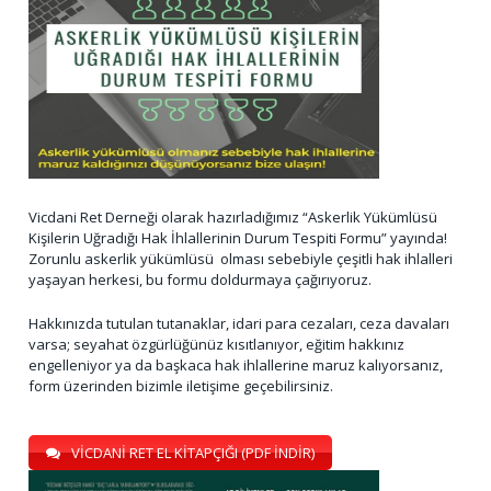
Vicdani Ret Derneği olarak hazırladığımız “Askerlik Yükümlüsü
Kişilerin Uğradığı Hak İhlallerinin Durum Tespiti Formu” yayında!
Zorunlu askerlik yükümlüsü olması sebebiyle çeşitli hak ihlalleri
yaşayan herkesi, bu formu doldurmaya çağırıyoruz.
Hakkınızda tutulan tutanaklar, idari para cezaları, ceza davaları
varsa; seyahat özgürlüğünüz kısıtlanıyor, eğitim hakkınız
engelleniyor ya da başkaca hak ihlallerine maruz kalıyorsanız,
form üzerinden bizimle iletişime geçebilirsiniz.
VİCDANİ RET EL KİTAPÇIĞI (PDF İNDİR)