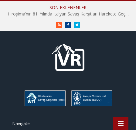
SON EKLENENLER
Hiroşima’nın 81. Yılında İtalyan Savaş Karşıtları Harekete Geçti: “Hatırlamak yeterli değil”
RSS
Facebook
Twitter
Navigate