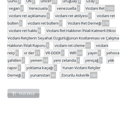
Günü
1
UN
1
unicef
26
uruguay
1
uzay
1
vegan
3
Venezuela
1
venezuella
2
Vicdani Ret
1302
vicdani ret açıklaması
1
vicdani ret atölyesi
1
vicdani ret
bülten
2
vicdani ret bülteni
7
Vicdani Ret Derneği
278
vicdani ret hakkı
8
Vicdani Ret Hakkının İhlali Katmerli Etkisi:
Vicdani Retçilerin Seyahat Özgürlüğünün Kısıtlanması ve Çalışma
Hakkının İhlali Raporu
1
vicdani ret izleme
53
vicdani
retçi
5
vr der
21
VR-DDER
1
WRİ
64
yayın
1
yehova
şahitleri
7
yemen
59
yeni zelanda
1
yeniçağ
1
yılık
rapor
1
yoklama kaçağı
2
Yunan Vicdani Retçiler
Derneği
1
yunanistan
40
Zorunlu Askerlik
183
YAZI EKLE