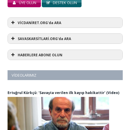
ÜYE OLUN
DESTEK OLUN
VİCDANİRET.ORG'da ARA
SAVASKARSİTLARİ.ORG'da ARA
HABERLERE ABONE OLUN
VIDEOLARIMIZ
Ertuğrul Kürkçü: ‘Savaşta verilen ilk kayıp hakikattir’ (Video)