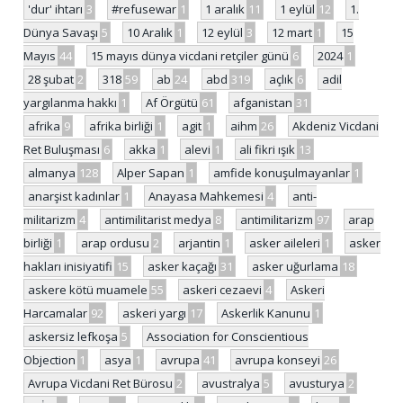
'dur' ihtarı
3
#refusewar
1
1 aralık
11
1 eylül
12
1.
Dünya Savaşı
5
10 Aralık
1
12 eylül
3
12 mart
1
15
Mayıs
44
15 mayıs dünya vicdani retçiler günü
6
2024
1
28 şubat
2
318
59
ab
24
abd
319
açlık
6
adil
yargılanma hakkı
1
Af Örgütü
61
afganistan
31
afrika
9
afrika birliği
1
agit
1
aihm
26
Akdeniz Vicdani
Ret Buluşması
6
akka
1
alevi
1
ali fikri ışık
13
almanya
128
Alper Sapan
1
amfide konuşulmayanlar
1
anarşist kadınlar
1
Anayasa Mahkemesi
4
anti-
militarizm
4
antimilitarist medya
8
antimilitarizm
97
arap
birliği
1
arap ordusu
2
arjantin
1
asker aileleri
1
asker
hakları inisiyatifi
15
asker kaçağı
31
asker uğurlama
18
askere kötü muamele
55
askeri cezaevi
4
Askeri
Harcamalar
92
askeri yargı
17
Askerlik Kanunu
1
askersiz lefkoşa
5
Association for Conscientious
Objection
1
asya
1
avrupa
41
avrupa konseyi
26
Avrupa Vicdani Ret Bürosu
2
avustralya
5
avusturya
2