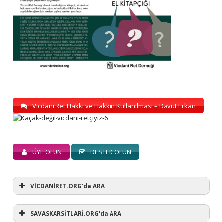
Vicdani Ret Hakkı ve Hakkın Kullanılması – Davut Erkan
ÜYE OLUN
DESTEK OLUN
VİCDANİRET.ORG'da ARA
SAVASKARSİTLARİ.ORG'da ARA