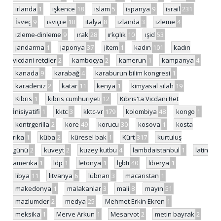
irlanda
1
işkence
18
islam
5
ispanya
9
israil
231
İsveç
9
isviçre
10
italya
8
izlanda
3
izleme
4
izleme-dinleme
9
ırak
28
ırkçılık
10
ışid
53
jandarma
1
japonya
37
jitem
1
kadın
101
kadın
vicdani retçiler
2
kamboçya
2
kamerun
1
kampanya
4
kanada
9
karabağ
4
karaburun bilim kongresi
1
karadeniz
2
katar
11
kenya
1
kimyasal silah
19
Kıbrıs
1
kıbrıs cumhuriyeti
12
Kıbrıs'ta Vicdani Ret
İnisiyatifi
1
kktc
3
kktc-vr
179
kolombiya
48
kongo
1
kontrgerilla
2
kore
49
korucu
30
kosova
1
kosta
rika
1
küba
2
küresel bak
1
Kürt
317
kurtuluş
günü
2
kuveyt
2
kuzey kutbu
4
lambdaistanbul
1
latin
amerika
1
ldp
1
letonya
1
lgbti
40
liberya
1
libya
11
litvanya
6
lübnan
3
macaristan
1
makedonya
1
malakanlar
3
mali
8
mayın
51
mazlumder
2
medya
25
Mehmet Erkin Ekren
1
meksika
1
Merve Arkun
1
Mesarvot
2
metin bayrak
2