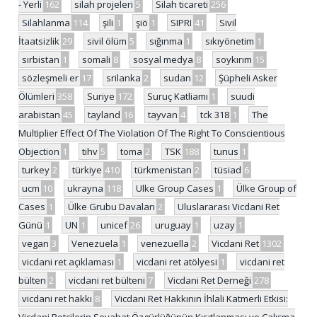
- Yerli
162
silah projeleri
5
Silah ticareti
256
Silahlanma
114
şili
1
şiö
1
SIPRI
41
Sivil
İtaatsizlik
29
sivil ölüm
5
sığınma
1
sıkıyönetim
1
sırbistan
1
somali
8
sosyal medya
8
soykırım
15
sözleşmeli er
17
srilanka
2
sudan
12
Şüpheli Asker
Ölümleri
358
Suriye
172
Suruç Katliamı
1
suudi
arabistan
45
tayland
16
tayvan
4
tck 318
1
The
Multiplier Effect Of The Violation Of The Right To Conscientious
Objection
1
tihv
5
toma
2
TSK
188
tunus
1
turkey
2
türkiye
410
türkmenistan
2
tüsiad
6
ucm
10
ukrayna
118
Ulke Group Cases
1
Ülke Group of
Cases
1
Ülke Grubu Davaları
2
Uluslararası Vicdani Ret
Günü
1
UN
1
unicef
26
uruguay
1
uzay
1
vegan
3
Venezuela
1
venezuella
2
Vicdani Ret
1302
vicdani ret açıklaması
1
vicdani ret atölyesi
1
vicdani ret
bülten
2
vicdani ret bülteni
7
Vicdani Ret Derneği
278
vicdani ret hakkı
8
Vicdani Ret Hakkının İhlali Katmerli Etkisi:
Vicdani Retçilerin Seyahat Özgürlüğünün Kısıtlanması ve Çalışma