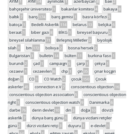
AYİM
1
AYM
14
ayrımcılık
1
azerbaycan
8
bae
2
bahçeşehir üniversitesi
1
bakanlar komitesi
4
bakaya
8
baltık
7
barış
174
barış gemisi
1
basra körfezi
5
batoça
1
Bedelli Askerlik
114
belarus
13
belçika
6
beraat
1
biber gazı
8
BİKG
1
bireysel başvuru
2
bireysel silahlanma
71
Birleşmiş Milletler
2
biyolojik
silah
1
bm
172
bolivya
2
bosna hersek
2
Bulgaristan
3
bulletin
14
bülten
11
burkina faso
1
burundi
2
çad
1
campaign
5
çarşı
1
çekya
1
cezaevi
1
cezaevleri
6
chp
1
çin
35
çınar koçgiri
doğan
3
CO
1
CO Watch
2
çocuk
150
Çocuk
askerler
45
connection e.V
7
conscientious objection
16
conscientious objection association
5
conscientious objection
right
1
conscientious objection watch
9
Danimarka
6
darbe
76
derin devlet
10
din
3
doğa
10
dövizli
askerlik
7
dünya barış günü
1
dünya vicdani retçiler
günü
2
dürzi vicdani retçi
3
duyuru
1
e-devlet
1
ebco
64
ebola
1
eğitim zayiatı
1
ekoloji
3
emek