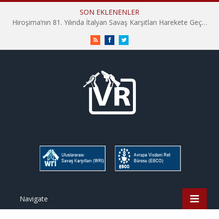
SON EKLENENLER
Hiroşima’nın 81. Yılında İtalyan Savaş Karşıtları Harekete Geçti: “Hatırlamak yeterli değil”
RSS
Facebook
Twitter
Navigate