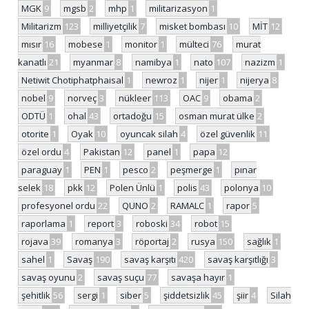
MGK
9
mgsb
2
mhp
1
militarizasyon
1
Militarizm
123
milliyetçilik
7
misket bombası
10
MİT
12
mısır
16
mobese
1
monitor
1
mülteci
76
murat
kanatlı
21
myanmar
8
namibya
1
nato
107
nazizm
1
Netiwit Chotiphatphaisal
1
newroz
1
nijer
1
nijerya
8
nobel
9
norveç
3
nükleer
113
OAC
9
obama
2
ODTÜ
1
ohal
43
ortadoğu
15
osman murat ülke
2
otorite
1
Oyak
10
oyuncak silah
4
özel güvenlik
11
özel ordu
4
Pakistan
12
panel
1
papa
12
paraguay
1
PEN
1
pesco
2
peşmerge
1
pınar
selek
18
pkk
12
Polen Ünlü
1
polis
43
polonya
10
profesyonel ordu
22
QUNO
2
RAMALC
1
rapor
5
raporlama
1
report
3
roboski
34
robot
15
rojava
39
romanya
3
röportaj
2
rusya
150
sağlık
1
sahel
1
Savaş
190
savaş karşıtı
420
savaş karşıtlığı
3
savaş oyunu
2
savaş suçu
77
savaşa hayır
1
şehitlik
56
sergi
1
siber
5
şiddetsizlik
45
şiir
4
Silah