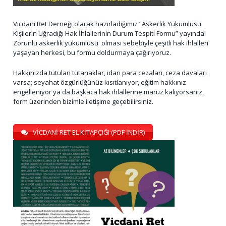
Vicdani Ret Derneği olarak hazırladığımız “Askerlik Yükümlüsü
Kişilerin Uğradığı Hak İhlallerinin Durum Tespiti Formu” yayında!
Zorunlu askerlik yükümlüsü olması sebebiyle çeşitli hak ihlalleri
yaşayan herkesi, bu formu doldurmaya çağırıyoruz.
Hakkınızda tutulan tutanaklar, idari para cezaları, ceza davaları
varsa; seyahat özgürlüğünüz kısıtlanıyor, eğitim hakkınız
engelleniyor ya da başkaca hak ihlallerine maruz kalıyorsanız,
form üzerinden bizimle iletişime geçebilirsiniz.
VİCDANİ RET EL KİTAPÇIĞI (PDF İNDİR)