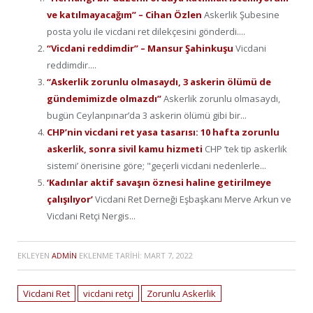
ve katılmayacağım” – Cihan Özlen
Askerlik Şubesine
posta yolu ile vicdani ret dilekçesini gönderdi....
“Vicdani reddimdir” – Mansur Şahinkuşu
Vicdani
reddimdir....
“Askerlik zorunlu olmasaydı, 3 askerin ölümü de
gündemimizde olmazdı”
Askerlik zorunlu olmasaydı,
bugün Ceylanpınar’da 3 askerin ölümü gibi bir...
CHP’nin vicdani ret yasa tasarısı: 10 hafta zorunlu
askerlik, sonra sivil kamu hizmeti
CHP ‘tek tip askerlik
sistemi’ önerisine göre; "geçerli vicdani nedenlerle...
‘Kadınlar aktif savaşın öznesi haline getirilmeye
çalışılıyor’
Vicdani Ret Derneği Eşbaşkanı Merve Arkun ve
Vicdani Retçi Nergis...
EKLEYEN
ADMIN
EKLENME TARIHI:
MART 7, 2022
Vicdani Ret
vicdani retçi
Zorunlu Askerlik