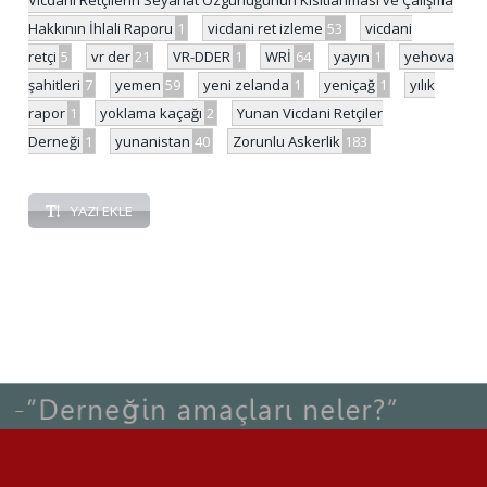
Hakkının İhlali Raporu
1
vicdani ret izleme
53
vicdani
retçi
5
vr der
21
VR-DDER
1
WRİ
64
yayın
1
yehova
şahitleri
7
yemen
59
yeni zelanda
1
yeniçağ
1
yılık
rapor
1
yoklama kaçağı
2
Yunan Vicdani Retçiler
Derneği
1
yunanistan
40
Zorunlu Askerlik
183
YAZI EKLE