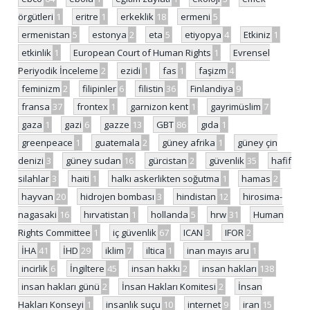
örgütleri
1
eritre
1
erkeklik
18
ermeni
5
ermenistan
5
estonya
2
eta
5
etiyopya
4
Etkiniz
1
etkinlik
1
European Court of Human Rights
1
Evrensel
Periyodik İnceleme
2
ezidi
1
fas
1
faşizm
4
feminizm
2
filipinler
6
filistin
36
Finlandiya
9
fransa
37
frontex
1
garnizon kent
1
gayrimüslim
7
gaza
1
gazi
6
gazze
13
GBT
86
gıda
1
greenpeace
1
guatemala
2
güney afrika
1
güney çin
denizi
3
güney sudan
16
gürcistan
2
güvenlik
35
hafif
silahlar
3
haiti
1
halkı askerlikten soğutma
1
hamas
2
hayvan
20
hidrojen bombası
3
hindistan
12
hirosima-
nagasaki
16
hırvatistan
1
hollanda
5
hrw
31
Human
Rights Committee
1
iç güvenlik
67
ICAN
3
IFOR
2
İHA
41
İHD
29
iklim
7
iltica
1
inan mayıs aru
1
incirlik
6
İngiltere
45
insan hakkı
2
insan hakları
138
insan hakları günü
2
İnsan Hakları Komitesi
2
İnsan
Hakları Konseyi
1
insanlık suçu
10
internet
9
iran
15