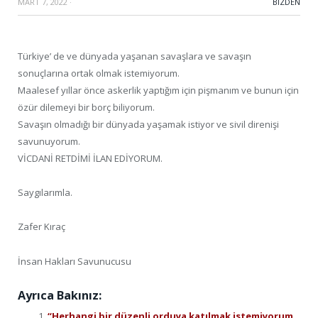
MART 7, 2022
·
BIZDEN
Türkiye’ de ve dünyada yaşanan savaşlara ve savaşın
sonuçlarına ortak olmak istemiyorum.
Maalesef yıllar önce askerlik yaptığım için pişmanım ve bunun için
özür dilemeyi bir borç biliyorum.
Savaşın olmadığı bir dünyada yaşamak istiyor ve sivil direnişi
savunuyorum.
VİCDANİ RETDİMİ İLAN EDİYORUM.
Saygılarımla.
Zafer Kıraç
İnsan Hakları Savunucusu
Ayrıca Bakınız:
“Herhangi bir düzenli orduya katılmak istemiyorum