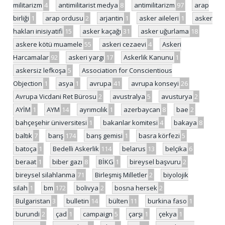
militarizm
4
antimilitarist medya
8
antimilitarizm
97
arap
birliği
1
arap ordusu
2
arjantin
1
asker aileleri
1
asker
hakları inisiyatifi
15
asker kaçağı
31
asker uğurlama
18
askere kötü muamele
55
askeri cezaevi
4
Askeri
Harcamalar
92
askeri yargı
17
Askerlik Kanunu
1
askersiz lefkoşa
5
Association for Conscientious
Objection
1
asya
1
avrupa
41
avrupa konseyi
26
Avrupa Vicdani Ret Bürosu
2
avustralya
5
avusturya
2
AYİM
1
AYM
14
ayrımcılık
1
azerbaycan
8
bae
2
bahçeşehir üniversitesi
1
bakanlar komitesi
4
bakaya
8
baltık
7
barış
174
barış gemisi
1
basra körfezi
5
batoça
1
Bedelli Askerlik
114
belarus
13
belçika
6
beraat
1
biber gazı
8
BİKG
1
bireysel başvuru
2
bireysel silahlanma
71
Birleşmiş Milletler
2
biyolojik
silah
1
bm
172
bolivya
2
bosna hersek
2
Bulgaristan
3
bulletin
14
bülten
11
burkina faso
1
burundi
2
çad
1
campaign
5
çarşı
1
çekya
1