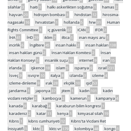
silahlar
3
haiti
1
halkı askerlikten soğutma
1
hamas
2
hayvan
20
hidrojen bombası
3
hindistan
12
hirosima-
nagasaki
16
hırvatistan
1
hollanda
5
hrw
31
Human
Rights Committee
1
iç güvenlik
67
ICAN
3
IFOR
2
İHA
41
İHD
29
iklim
7
iltica
1
inan mayıs aru
1
incirlik
6
İngiltere
45
insan hakkı
2
insan hakları
138
insan hakları günü
2
İnsan Hakları Komitesi
2
İnsan
Hakları Konseyi
1
insanlık suçu
10
internet
9
iran
15
irlanda
1
işkence
18
islam
5
ispanya
9
israil
231
İsveç
9
isviçre
10
italya
8
izlanda
3
izleme
4
izleme-dinleme
9
ırak
28
ırkçılık
10
ışid
53
jandarma
1
japonya
37
jitem
1
kadın
101
kadın
vicdani retçiler
2
kamboçya
2
kamerun
1
kampanya
4
kanada
9
karabağ
4
karaburun bilim kongresi
1
karadeniz
2
katar
11
kenya
1
kimyasal silah
19
Kıbrıs
1
kıbrıs cumhuriyeti
12
Kıbrıs'ta Vicdani Ret
İnisiyatifi
1
kktc
3
kktc-vr
179
kolombiya
48
kongo
1