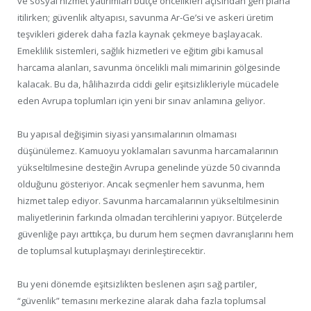
ve sosyal hizmet yatırımları bütçe öncelikleri açısından geri plana
itilirken; güvenlik altyapısı, savunma Ar-Ge’si ve askeri üretim
teşvikleri giderek daha fazla kaynak çekmeye başlayacak.
Emeklilik sistemleri, sağlık hizmetleri ve eğitim gibi kamusal
harcama alanları, savunma öncelikli mali mimarinin gölgesinde
kalacak. Bu da, hâlihazırda ciddi gelir eşitsizlikleriyle mücadele
eden Avrupa toplumları için yeni bir sınav anlamına geliyor.
Bu yapısal değişimin siyasi yansımalarının olmaması
düşünülemez. Kamuoyu yoklamaları savunma harcamalarının
yükseltilmesine desteğin Avrupa genelinde yüzde 50 civarında
olduğunu gösteriyor. Ancak seçmenler hem savunma, hem
hizmet talep ediyor. Savunma harcamalarının yükseltilmesinin
maliyetlerinin farkında olmadan tercihlerini yapıyor. Bütçelerde
güvenliğe payı arttıkça, bu durum hem seçmen davranışlarını hem
de toplumsal kutuplaşmayı derinleştirecektir.
Bu yeni dönemde eşitsizlikten beslenen aşırı sağ partiler,
“güvenlik” temasını merkezine alarak daha fazla toplumsal