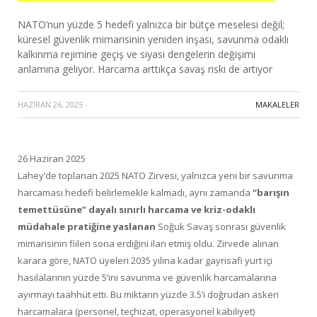
NATO’nun yüzde 5 hedefi yalnızca bir bütçe meselesi değil;
küresel güvenlik mimarisinin yeniden inşası, savunma odaklı
kalkınma rejimine geçiş ve siyasi dengelerin değişimi
anlamına geliyor. Harcama arttıkça savaş riski de artıyor
HAZIRAN 26, 2025
·
MAKALELER
26 Haziran 2025
Lahey’de toplanan 2025 NATO Zirvesi, yalnızca yeni bir savunma
harcaması hedefi belirlemekle kalmadı, aynı zamanda
“barışın
temettüsüne” dayalı sınırlı harcama ve kriz-odaklı
müdahale pratiğine yaslanan
Soğuk Savaş sonrası güvenlik
mimarisinin fiilen sona erdiğini ilan etmiş oldu. Zirvede alınan
karara göre, NATO üyeleri 2035 yılına kadar gayrisafi yurt içi
hasılalarının yüzde 5’ini savunma ve güvenlik harcamalarına
ayırmayı taahhüt etti. Bu miktarın yüzde 3.5’i doğrudan askeri
harcamalara (personel, teçhizat, operasyonel kabiliyet)