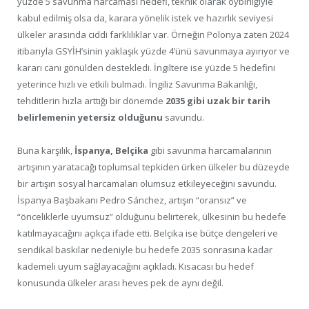
yüzde 5 savunma harcaması hedefi, teknik olarak oybirliğiyle
kabul edilmiş olsa da, karara yönelik istek ve hazırlık seviyesi
ülkeler arasında ciddi farklılıklar var. Örneğin Polonya zaten 2024
itibarıyla GSYİH’sinin yaklaşık yüzde 4’ünü savunmaya ayırıyor ve
kararı canı gönülden destekledi. İngiltere ise yüzde 5 hedefini
yeterince hızlı ve etkili bulmadı. İngiliz Savunma Bakanlığı,
tehditlerin hızla arttığı bir dönemde
2035 gibi uzak bir tarih
belirlemenin yetersiz olduğunu
savundu.
Buna karşılık,
İspanya, Belçika
gibi savunma harcamalarının
artışının yaratacağı toplumsal tepkiden ürken ülkeler bu düzeyde
bir artışın sosyal harcamaları olumsuz etkileyeceğini savundu.
İspanya Başbakanı Pedro Sánchez, artışın “oransız” ve
“önceliklerle uyumsuz” olduğunu belirterek, ülkesinin bu hedefe
katılmayacağını açıkça ifade etti. Belçika ise bütçe dengeleri ve
sendikal baskılar nedeniyle bu hedefe 2035 sonrasına kadar
kademeli uyum sağlayacağını açıkladı. Kısacası bu hedef
konusunda ülkeler arası heves pek de aynı değil.