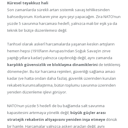
Küresel teyakkuz hali
Son zamanlarda sürekli artan sistemik savaş tehlikesinden
bahsediyorum. Korkarım yine aynı şeyi yapacağım. Zira NATO’nun
yüzde 5 savunma harcaması hedefi, yalnızca mali bir eşik ya da
teknik bir bütçe düzenlemesi değil.
Tarihsel olarak askerî harcamalarda yaşanan keskin artışların
hemen hepsi (1910’ların Avrupası’ndan Soğuk Savaş’ın zirve
yaptığı yıllara kadar) yalnızca caydırıcılığı değil, aynı zamanda
karşılıklı güvensizlik ve bloklaşma dinamiklerini
de tetiklemiş
dönemeçler. Bu tür harcama rejimleri, güvenliği sağlama amacı
kadar (ve hatta ondan daha fazla), güvenlik üzerinden kurulan
rekabeti kurumsallaştırma, bütün toplumu savunma üzerinden
yeniden düzenleme işlevi görüyor.
NATO’nun yüzde 5 hedefi de bu bağlamda salt savunma
kapasitesini artırmaya yönelik değil;
büyük güçler arası
stratejik rekabetin altyapısını yeniden inşa etmeye
dönük
bir hamle. Harcamalar yalnızca askeri araçları değil, aynı