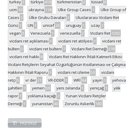
turkey
2
türkiye
410
türkmenistan
2
tüsiad
6
ucm
10
ukrayna
118
Ulke Group Cases
1
Ülke Group of
Cases
1
Ülke Grubu Davaları
2
Uluslararası Vicdani Ret
Günü
1
UN
1
unicef
26
uruguay
1
uzay
1
vegan
3
Venezuela
1
venezuella
2
Vicdani Ret
1302
vicdani ret açıklaması
1
vicdani ret atölyesi
1
vicdani ret
bülten
2
vicdani ret bülteni
7
Vicdani Ret Derneği
278
vicdani ret hakkı
8
Vicdani Ret Hakkının İhlali Katmerli Etkisi:
Vicdani Retçilerin Seyahat Özgürlüğünün Kısıtlanması ve Çalışma
Hakkının İhlali Raporu
1
vicdani ret izleme
53
vicdani
retçi
5
vr der
21
VR-DDER
1
WRİ
64
yayın
1
yehova
şahitleri
7
yemen
59
yeni zelanda
1
yeniçağ
1
yılık
rapor
1
yoklama kaçağı
2
Yunan Vicdani Retçiler
Derneği
1
yunanistan
40
Zorunlu Askerlik
183
YAZI EKLE