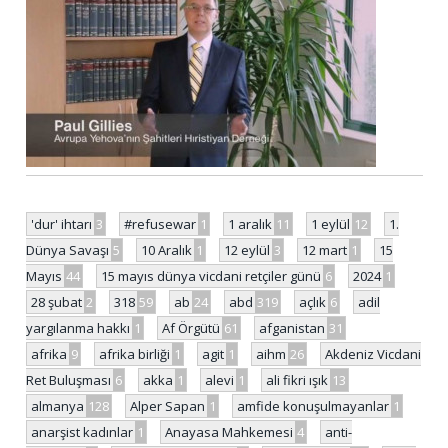
'dur' ihtarı
3
#refusewar
1
1 aralık
11
1 eylül
12
1.
Dünya Savaşı
5
10 Aralık
1
12 eylül
3
12 mart
1
15
Mayıs
44
15 mayıs dünya vicdani retçiler günü
6
2024
1
28 şubat
2
318
59
ab
24
abd
319
açlık
6
adil
yargılanma hakkı
1
Af Örgütü
61
afganistan
31
afrika
9
afrika birliği
1
agit
1
aihm
26
Akdeniz Vicdani
Ret Buluşması
6
akka
1
alevi
1
ali fikri ışık
13
almanya
128
Alper Sapan
1
amfide konuşulmayanlar
1
anarşist kadınlar
1
Anayasa Mahkemesi
4
anti-