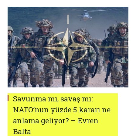
Savunma mı, savaş mı:
NATO’nun yüzde 5 kararı ne
anlama geliyor? – Evren
Balta