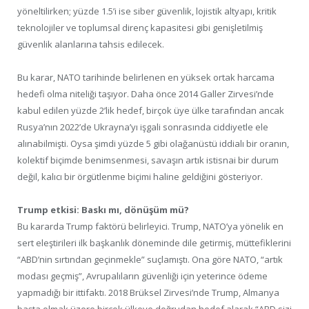
yöneltilirken; yüzde 1.5’i ise siber güvenlik, lojistik altyapı, kritik
teknolojiler ve toplumsal direnç kapasitesi gibi genişletilmiş
güvenlik alanlarına tahsis edilecek.
Bu karar, NATO tarihinde belirlenen en yüksek ortak harcama
hedefi olma niteliği taşıyor. Daha önce 2014 Galler Zirvesi’nde
kabul edilen yüzde 2’lik hedef, birçok üye ülke tarafından ancak
Rusya’nın 2022’de Ukrayna’yı işgali sonrasında ciddiyetle ele
alınabilmişti. Oysa şimdi yüzde 5 gibi olağanüstü iddialı bir oranın,
kolektif biçimde benimsenmesi, savaşın artık istisnai bir durum
değil, kalıcı bir örgütlenme biçimi haline geldiğini gösteriyor.
Trump etkisi: Baskı mı, dönüşüm mü?
Bu kararda Trump faktörü belirleyici. Trump, NATO’ya yönelik en
sert eleştirileri ilk başkanlık döneminde dile getirmiş, müttefiklerini
“ABD’nin sırtından geçinmekle” suçlamıştı. Ona göre NATO, “artık
modası geçmiş”, Avrupalıların güvenliği için yeterince ödeme
yapmadığı bir ittifaktı. 2018 Brüksel Zirvesi’nde Trump, Almanya
başta olmak üzere birçok ülkeye doğrudan hedef alarak “ABD sizi