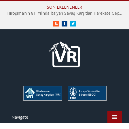
SON EKLENENLER
İHD İstanbul Şube Vicdani Ret Komisyonu: Vicdani Retçiler Olarak Destek İçin Buradayız!
RSS
Facebook
Twitter
Navigate