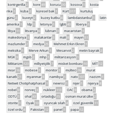
kontrgerilla
2
kore
49
korucu
30
kosova
1
kosta
rika
1
küba
2
küresel bak
1
Kürt
317
kurtuluş
günü
2
kuveyt
2
kuzey kutbu
4
lambdaistanbul
1
latin
amerika
1
ldp
1
letonya
1
lgbti
40
liberya
1
libya
11
litvanya
6
lübnan
3
macaristan
1
makedonya
1
malakanlar
3
mali
8
mayın
51
mazlumder
2
medya
25
Mehmet Erkin Ekren
1
meksika
1
Merve Arkun
1
Mesarvot
2
metin bayrak
2
MGK
9
mgsb
2
mhp
1
militarizasyon
1
Militarizm
123
milliyetçilik
7
misket bombası
10
MİT
12
mısır
16
mobese
1
monitor
1
mülteci
76
murat
kanatlı
21
myanmar
8
namibya
1
nato
107
nazizm
1
Netiwit Chotiphatphaisal
1
newroz
1
nijer
1
nijerya
8
nobel
9
norveç
3
nükleer
113
OAC
9
obama
2
ODTÜ
1
ohal
43
ortadoğu
15
osman murat ülke
2
otorite
1
Oyak
10
oyuncak silah
4
özel güvenlik
11
özel ordu
4
Pakistan
12
panel
1
papa
12