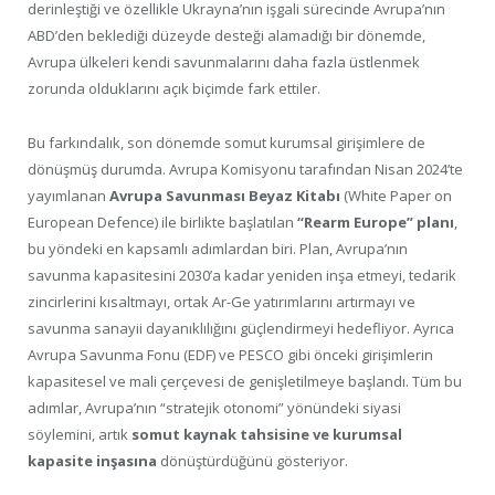
derinleştiği ve özellikle Ukrayna’nın işgali sürecinde Avrupa’nın
ABD’den beklediği düzeyde desteği alamadığı bir dönemde,
Avrupa ülkeleri kendi savunmalarını daha fazla üstlenmek
zorunda olduklarını açık biçimde fark ettiler.
Bu farkındalık, son dönemde somut kurumsal girişimlere de
dönüşmüş durumda. Avrupa Komisyonu tarafından Nisan 2024’te
yayımlanan
Avrupa Savunması Beyaz Kitabı
(White Paper on
European Defence) ile birlikte başlatılan
“Rearm Europe” planı
,
bu yöndeki en kapsamlı adımlardan biri. Plan, Avrupa’nın
savunma kapasitesini 2030’a kadar yeniden inşa etmeyi, tedarik
zincirlerini kısaltmayı, ortak Ar-Ge yatırımlarını artırmayı ve
savunma sanayii dayanıklılığını güçlendirmeyi hedefliyor. Ayrıca
Avrupa Savunma Fonu (EDF) ve PESCO gibi önceki girişimlerin
kapasitesel ve mali çerçevesi de genişletilmeye başlandı. Tüm bu
adımlar, Avrupa’nın “stratejik otonomi” yönündeki siyasi
söylemini, artık
somut kaynak tahsisine ve kurumsal
kapasite inşasına
dönüştürdüğünü gösteriyor.