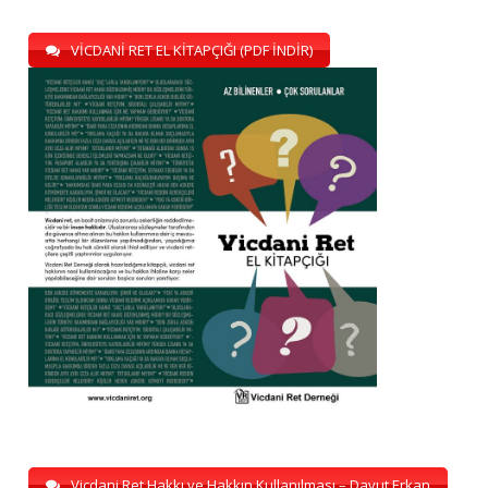
VİCDANİ RET EL KİTAPÇIĞI (PDF İNDİR)
Vicdani Ret Hakkı ve Hakkın Kullanılması – Davut Erkan