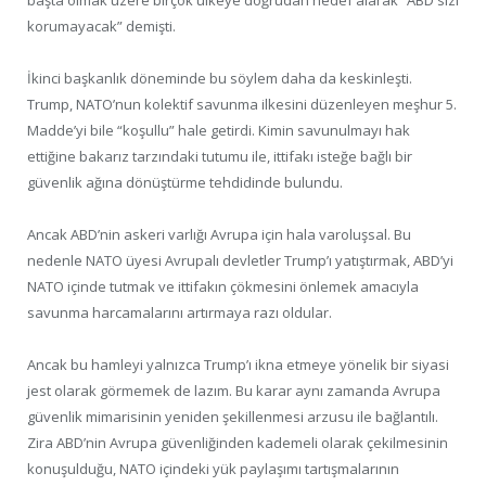
korumayacak” demişti.
İkinci başkanlık döneminde bu söylem daha da keskinleşti.
Trump, NATO’nun kolektif savunma ilkesini düzenleyen meşhur 5.
Madde’yi bile “koşullu” hale getirdi. Kimin savunulmayı hak
ettiğine bakarız tarzındaki tutumu ile, ittifakı isteğe bağlı bir
güvenlik ağına dönüştürme tehdidinde bulundu.
Ancak ABD’nin askeri varlığı Avrupa için hala varoluşsal. Bu
nedenle NATO üyesi Avrupalı devletler Trump’ı yatıştırmak, ABD’yi
NATO içinde tutmak ve ittifakın çökmesini önlemek amacıyla
savunma harcamalarını artırmaya razı oldular.
Ancak bu hamleyi yalnızca Trump’ı ikna etmeye yönelik bir siyasi
jest olarak görmemek de lazım. Bu karar aynı zamanda Avrupa
güvenlik mimarisinin yeniden şekillenmesi arzusu ile bağlantılı.
Zira ABD’nin Avrupa güvenliğinden kademeli olarak çekilmesinin
konuşulduğu, NATO içindeki yük paylaşımı tartışmalarının