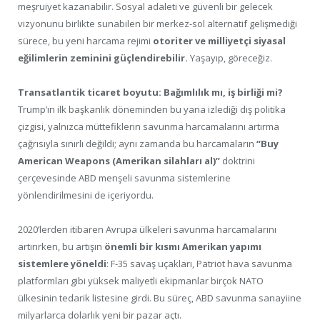
meşruiyet kazanabilir. Sosyal adaleti ve güvenli bir gelecek
vizyonunu birlikte sunabilen bir merkez-sol alternatif gelişmediği
sürece, bu yeni harcama rejimi
otoriter ve milliyetçi siyasal
eğilimlerin zeminini güçlendirebilir.
Yaşayıp, göreceğiz.
Transatlantik ticaret boyutu: Bağımlılık mı, iş birliği mi?
Trump’ın ilk başkanlık döneminden bu yana izlediği dış politika
çizgisi, yalnızca müttefiklerin savunma harcamalarını artırma
çağrısıyla sınırlı değildi; aynı zamanda bu harcamaların
“Buy
American Weapons (Amerikan silahları al)”
doktrini
çerçevesinde ABD menşeli savunma sistemlerine
yönlendirilmesini de içeriyordu.
2020’lerden itibaren Avrupa ülkeleri savunma harcamalarını
artırırken, bu artışın
önemli bir kısmı Amerikan yapımı
sistemlere yöneldi
: F-35 savaş uçakları, Patriot hava savunma
platformları gibi yüksek maliyetli ekipmanlar birçok NATO
ülkesinin tedarik listesine girdi. Bu süreç, ABD savunma sanayiine
milyarlarca dolarlık yeni bir pazar açtı.