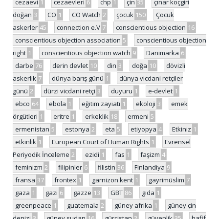
cezaevi
1
cezaevleri
6
chp
1
çin
35
çınar koçgiri
doğan
3
CO
1
CO Watch
2
çocuk
150
Çocuk
askerler
45
connection e.V
7
conscientious objection
16
conscientious objection association
5
conscientious objection
right
1
conscientious objection watch
9
Danimarka
6
darbe
76
derin devlet
10
din
3
doğa
10
dövizli
askerlik
7
dünya barış günü
1
dünya vicdani retçiler
günü
2
dürzi vicdani retçi
3
duyuru
1
e-devlet
1
ebco
64
ebola
1
eğitim zayiatı
1
ekoloji
3
emek
örgütleri
1
eritre
1
erkeklik
18
ermeni
5
ermenistan
5
estonya
2
eta
5
etiyopya
4
Etkiniz
1
etkinlik
1
European Court of Human Rights
1
Evrensel
Periyodik İnceleme
2
ezidi
1
fas
1
faşizm
4
feminizm
2
filipinler
6
filistin
36
Finlandiya
9
fransa
37
frontex
1
garnizon kent
1
gayrimüslim
7
gaza
1
gazi
6
gazze
13
GBT
86
gıda
1
greenpeace
1
guatemala
2
güney afrika
1
güney çin
denizi
3
güney sudan
16
gürcistan
2
güvenlik
35
hafif