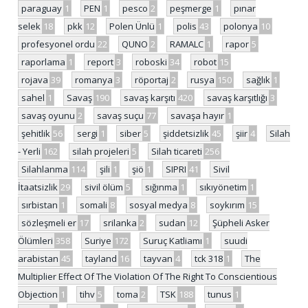
paraguay
1
PEN
1
pesco
2
peşmerge
1
pınar
selek
18
pkk
12
Polen Ünlü
1
polis
43
polonya
10
profesyonel ordu
22
QUNO
2
RAMALC
1
rapor
5
raporlama
1
report
3
roboski
34
robot
15
rojava
39
romanya
3
röportaj
2
rusya
150
sağlık
1
sahel
1
Savaş
190
savaş karşıtı
420
savaş karşıtlığı
3
savaş oyunu
2
savaş suçu
77
savaşa hayır
1
şehitlik
56
sergi
1
siber
5
şiddetsizlik
45
şiir
4
Silah
- Yerli
162
silah projeleri
5
Silah ticareti
256
Silahlanma
114
şili
1
şiö
1
SIPRI
41
Sivil
İtaatsizlik
29
sivil ölüm
5
sığınma
1
sıkıyönetim
1
sırbistan
1
somali
8
sosyal medya
8
soykırım
15
sözleşmeli er
17
srilanka
2
sudan
12
Şüpheli Asker
Ölümleri
358
Suriye
172
Suruç Katliamı
1
suudi
arabistan
45
tayland
16
tayvan
4
tck 318
1
The
Multiplier Effect Of The Violation Of The Right To Conscientious
Objection
1
tihv
5
toma
2
TSK
188
tunus
1