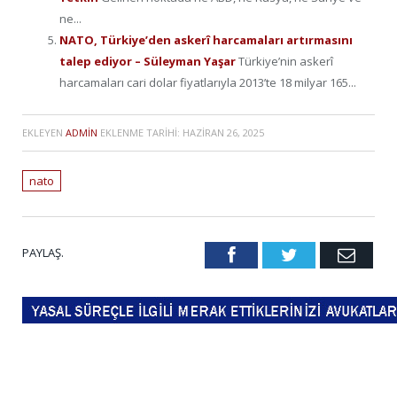
ne...
NATO, Türkiye’den askerî harcamaları artırmasını
talep ediyor – Süleyman Yaşar
Türkiye’nin askerî
harcamaları cari dolar fiyatlarıyla 2013’te 18 milyar 165...
EKLEYEN
ADMIN
EKLENME TARIHI:
HAZIRAN 26, 2025
nato
PAYLAŞ.
Facebook
Twitter
Emai