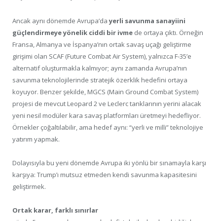
Ancak aynı dönemde Avrupa’da
yerli savunma sanayiini
güçlendirmeye yönelik ciddi bir ivme
de ortaya çıktı. Örneğin
Fransa, Almanya ve İspanya’nın ortak savaş uçağı geliştirme
girişimi olan SCAF (Future Combat Air System), yalnızca F-35’e
alternatif oluşturmakla kalmıyor; aynı zamanda Avrupa’nın
savunma teknolojilerinde stratejik özerklik hedefini ortaya
koyuyor. Benzer şekilde, MGCS (Main Ground Combat System)
projesi de mevcut Leopard 2 ve Leclerc tanklarının yerini alacak
yeni nesil modüler kara savaş platformları üretmeyi hedefliyor.
Örnekler çoğaltılabilir, ama hedef aynı: “yerli ve milli” teknolojiye
yatırım yapmak.
Dolayısıyla bu yeni dönemde Avrupa iki yönlü bir sınamayla karşı
karşıya: Trump’ı mutsuz etmeden kendi savunma kapasitesini
geliştirmek.
Ortak karar, farklı sınırlar