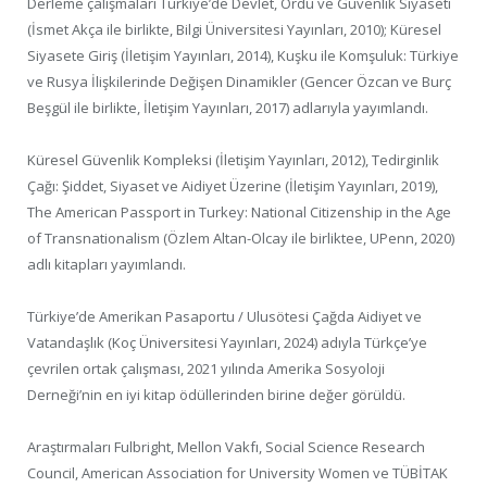
Derleme çalışmaları Türkiye’de Devlet, Ordu ve Güvenlik Siyaseti
(İsmet Akça ile birlikte, Bilgi Üniversitesi Yayınları, 2010); Küresel
Siyasete Giriş (İletişim Yayınları, 2014), Kuşku ile Komşuluk: Türkiye
ve Rusya İlişkilerinde Değişen Dinamikler (Gencer Özcan ve Burç
Beşgül ile birlikte, İletişim Yayınları, 2017) adlarıyla yayımlandı.
Küresel Güvenlik Kompleksi (İletişim Yayınları, 2012), Tedirginlik
Çağı: Şiddet, Siyaset ve Aidiyet Üzerine (İletişim Yayınları, 2019),
The American Passport in Turkey: National Citizenship in the Age
of Transnationalism (Özlem Altan-Olcay ile birliktee, UPenn, 2020)
adlı kitapları yayımlandı.
Türkiye’de Amerikan Pasaportu / Ulusötesi Çağda Aidiyet ve
Vatandaşlık (Koç Üniversitesi Yayınları, 2024) adıyla Türkçe’ye
çevrilen ortak çalışması, 2021 yılında Amerika Sosyoloji
Derneği’nin en iyi kitap ödüllerinden birine değer görüldü.
Araştırmaları Fulbright, Mellon Vakfı, Social Science Research
Council, American Association for University Women ve TÜBİTAK