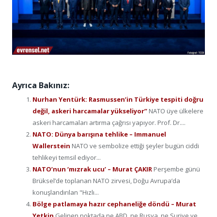
Ayrıca Bakınız:
Nurhan Yentürk: Rasmussen’in Türkiye tespiti doğru
değil, askeri harcamalar yükseliyor”
NATO üye ülkelere
askeri harcamaları artırma çağrısı yapıyor. Prof. Dr....
NATO: Dünya barışına tehlike – Immanuel
Wallerstein
NATO ve sembolize ettiği şeyler bugün ciddi
tehlikeyi temsil ediyor...
NATO’nun ‘mızrak ucu’ – Murat ÇAKIR
Perşembe günü
Brüksel’de toplanan NATO zirvesi, Doğu Avrupa’da
konuşlandırılan "Hızlı...
Bölge patlamaya hazır cephaneliğe döndü – Murat
Yetkin
Gelinen noktada ne ABD, ne Rusya, ne Suriye ve