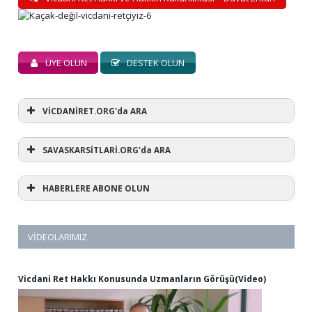
ÜYE OLUN
DESTEK OLUN
VİCDANİRET.ORG'da ARA
SAVASKARSİTLARİ.ORG'da ARA
HABERLERE ABONE OLUN
VIDEOLARIMIZ
Vicdani Ret Hakkı Konusunda Uzmanların Görüşü(Video)