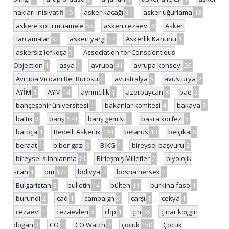
hakları inisiyatifi
15
asker kaçağı
31
asker uğurlama
18
askere kötü muamele
55
askeri cezaevi
4
Askeri
Harcamalar
92
askeri yargı
17
Askerlik Kanunu
1
askersiz lefkoşa
5
Association for Conscientious
Objection
1
asya
1
avrupa
41
avrupa konseyi
26
Avrupa Vicdani Ret Bürosu
2
avustralya
5
avusturya
2
AYİM
1
AYM
14
ayrımcılık
1
azerbaycan
8
bae
2
bahçeşehir üniversitesi
1
bakanlar komitesi
4
bakaya
8
baltık
7
barış
174
barış gemisi
1
basra körfezi
5
batoça
1
Bedelli Askerlik
114
belarus
13
belçika
6
beraat
1
biber gazı
8
BİKG
1
bireysel başvuru
2
bireysel silahlanma
71
Birleşmiş Milletler
2
biyolojik
silah
1
bm
172
bolivya
2
bosna hersek
2
Bulgaristan
3
bulletin
14
bülten
11
burkina faso
1
burundi
2
çad
1
campaign
5
çarşı
1
çekya
1
cezaevi
1
cezaevleri
6
chp
1
çin
35
çınar koçgiri
doğan
3
CO
1
CO Watch
2
çocuk
150
Çocuk