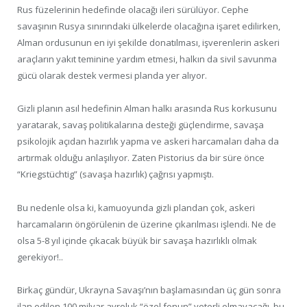
Rus füzelerinin hedefinde olacağı ileri sürülüyor. Cephe
savaşının Rusya sınırındaki ülkelerde olacağına işaret edilirken,
Alman ordusunun en iyi şekilde donatılması, işverenlerin askeri
araçların yakıt teminine yardım etmesi, halkın da sivil savunma
gücü olarak destek vermesi planda yer alıyor.
Gizli planın asıl hedefinin Alman halkı arasında Rus korkusunu
yaratarak, savaş politikalarına desteği güçlendirme, savaşa
psikolojik açıdan hazırlık yapma ve askeri harcamaları daha da
artırmak olduğu anlaşılıyor. Zaten Pistorius da bir süre önce
“Kriegstüchtig” (savaşa hazırlık) çağrısı yapmıştı.
Bu nedenle olsa ki, kamuoyunda gizli plandan çok, askeri
harcamaların öngörülenin de üzerine çıkarılması işlendi. Ne de
olsa 5-8 yıl içinde çıkacak büyük bir savaşa hazırlıklı olmak
gerekiyor!..
Birkaç gündür, Ukrayna Savaşı’nın başlamasından üç gün sonra
ilan edilen 100 milyar avroluk “özel fonun” yeterli olmayacağı, bu