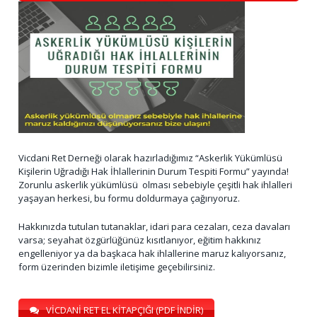
Vicdani Ret Derneği olarak hazırladığımız “Askerlik Yükümlüsü
Kişilerin Uğradığı Hak İhlallerinin Durum Tespiti Formu” yayında!
Zorunlu askerlik yükümlüsü olması sebebiyle çeşitli hak ihlalleri
yaşayan herkesi, bu formu doldurmaya çağırıyoruz.
Hakkınızda tutulan tutanaklar, idari para cezaları, ceza davaları
varsa; seyahat özgürlüğünüz kısıtlanıyor, eğitim hakkınız
engelleniyor ya da başkaca hak ihlallerine maruz kalıyorsanız,
form üzerinden bizimle iletişime geçebilirsiniz.
VİCDANİ RET EL KİTAPÇIĞI (PDF İNDİR)