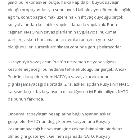
Şimdi bu rekor askeri bütçe, halka kapıda bir büyük savaşın
olduğu propagandasıyla sunuluyor. Halbuki aynı dönemde sağlık,
eğitim, konut başta olmak üzere halkın ihtiyaç duyduğu birçok
sosyal alandan kesintiler yapıldı, daha da yapılacak. Buna
rağmen, NATO’nun savaş planlarının uygulayıcısı hükümet
partileri, askeri harcamalar için ayrılan bütçenin yetersiz
olduğunu ileri sürerek artırılması yönünde görüş belirtiyorlar.
Ukrayna’ya savaş açan Putin’in ne zaman ne yapacağının
kestirilemeyeceği, bu nedenle tehlikeli olduğu bir gerçek. Ancak
Putin’in, durup dururken NATO’ya savaş açacak kadar
çılgınlaşamayacağı da ortada. Zira, askeri açıdan Rusya’nın NATO
karşısında çok fazla şansının olmadığını en iyi Putin biliyor. NATO
da bunun farkında.
Emperyalist paylaşım hesaplarına bağlı yaşanan askeri
gelişmeler NATO’nun değişik provokasyonlarla Rusya’yı
kazanamayacağı bir savaşın içine çekme ihtimalinin hiç de az
olmadığını gösteriyor. Gelinen aşamada NATO, Rusya’yı