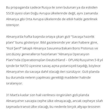
Bu propaganda sadece Rusya ile sınırı bulunan ya da eskiden
SSCB üyesi olan Doğu Avrupa ülkelerinde değil, aynı zamanda
Almanya gibi Orta Avrupa ülkelerinde de etkili halde getirilmek
isteniyor.
Almanya’da hafta başında ortaya çıkan gizli “Savaşa hazırlık
planı” bunu gösteriyor. Bild gazetesinde yer alan habere göre,
“Kızıl Şerif” lakaplı Almanya Savunma Bakanı Boris Pistorius ve
üst düzey generallerce hazırlanan “Almanya Operasyon
Planı”nda (Operationsplan Deutschland – OPLAN) Rusya’nın 5-8 yıl
içinde bir NATO üyesine savaş açma potansiyeli taşıdığı, böylece
Almanya’nın da savaşa dahil olacağı ileri sürülüyor. Gizli planda
bu durumda nelerin yapılması gerektiği maddeler halinde
sıralanıyor.
31 Mart’a kadar son hali verilmesi öngörülen gizli planda
Almanya’nın savaşta cephe ülke olmayacağı, ancak cepheye silah
taşımada transit ülke olacağı, bu nedenle birçok altyapı tesisinin