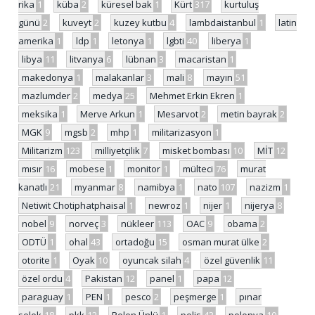
rika
1
küba
2
küresel bak
1
Kürt
317
kurtuluş
günü
2
kuveyt
2
kuzey kutbu
4
lambdaistanbul
1
latin
amerika
1
ldp
1
letonya
1
lgbti
40
liberya
1
libya
11
litvanya
6
lübnan
3
macaristan
1
makedonya
1
malakanlar
3
mali
8
mayın
51
mazlumder
2
medya
25
Mehmet Erkin Ekren
1
meksika
1
Merve Arkun
1
Mesarvot
2
metin bayrak
2
MGK
9
mgsb
2
mhp
1
militarizasyon
1
Militarizm
123
milliyetçilik
7
misket bombası
10
MİT
12
mısır
16
mobese
1
monitor
1
mülteci
76
murat
kanatlı
21
myanmar
8
namibya
1
nato
107
nazizm
1
Netiwit Chotiphatphaisal
1
newroz
1
nijer
1
nijerya
8
nobel
9
norveç
3
nükleer
113
OAC
9
obama
2
ODTÜ
1
ohal
43
ortadoğu
15
osman murat ülke
2
otorite
1
Oyak
10
oyuncak silah
4
özel güvenlik
11
özel ordu
4
Pakistan
12
panel
1
papa
12
paraguay
1
PEN
1
pesco
2
peşmerge
1
pınar