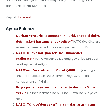
daha fazla önem kazanacak.
Kaynak:
Evrensel
Ayrıca Bakınız:
Nurhan Yentürk: Rasmussen’in Türkiye tespiti doğru
değil, askeri harcamalar yükseliyor”
NATO üye ülkelere
askeri harcamaları artırma çağrısı yapıyor. Prof. Dr....
NATO: Dünya barışına tehlike – Immanuel
Wallerstein
NATO ve sembolize ettiği şeyler bugün ciddi
tehlikeyi temsil ediyor...
NATO’nun ‘mızrak ucu’ – Murat ÇAKIR
Perşembe günü
Brüksel’de toplanan NATO zirvesi, Doğu Avrupa’da
konuşlandırılan "Hızlı...
Bölge patlamaya hazır cephaneliğe döndü – Murat
Yetkin
Gelinen noktada ne ABD, ne Rusya, ne Suriye ve
ne...
NATO, Türkiye’den askerî harcamaları artırmasını