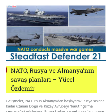
NATO, Rusya ve Almanya’nın
savaş planları – Yücel
Özdemir
Gelişmeler, NATO’nun Almanya’dan başlayarak Rusya sınırına
kadar uzanan Doğu ve Kuzey Avrupa’yı “barut fıçısı”na
çevireceğini gösteriyor. Rusya korkusu emekçi sınıfların savaş