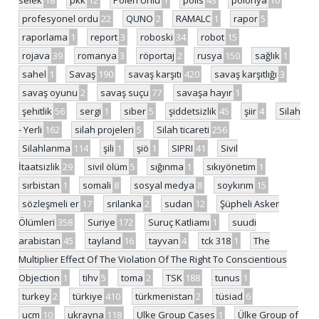
selek
18
pkk
12
Polen Ünlü
1
polis
43
polonya
10
profesyonel ordu
22
QUNO
2
RAMALC
1
rapor
5
raporlama
1
report
3
roboski
34
robot
15
rojava
39
romanya
3
röportaj
2
rusya
150
sağlık
1
sahel
1
Savaş
190
savaş karşıtı
420
savaş karşıtlığı
3
savaş oyunu
2
savaş suçu
77
savaşa hayır
1
şehitlik
56
sergi
1
siber
5
şiddetsizlik
45
şiir
4
Silah
- Yerli
162
silah projeleri
5
Silah ticareti
256
Silahlanma
114
şili
1
şiö
1
SIPRI
41
Sivil
İtaatsizlik
29
sivil ölüm
5
sığınma
1
sıkıyönetim
1
sırbistan
1
somali
8
sosyal medya
8
soykırım
15
sözleşmeli er
17
srilanka
2
sudan
12
Şüpheli Asker
Ölümleri
358
Suriye
172
Suruç Katliamı
1
suudi
arabistan
45
tayland
16
tayvan
4
tck 318
1
The
Multiplier Effect Of The Violation Of The Right To Conscientious
Objection
1
tihv
5
toma
2
TSK
188
tunus
1
turkey
2
türkiye
410
türkmenistan
2
tüsiad
6
ucm
10
ukrayna
118
Ulke Group Cases
1
Ülke Group of