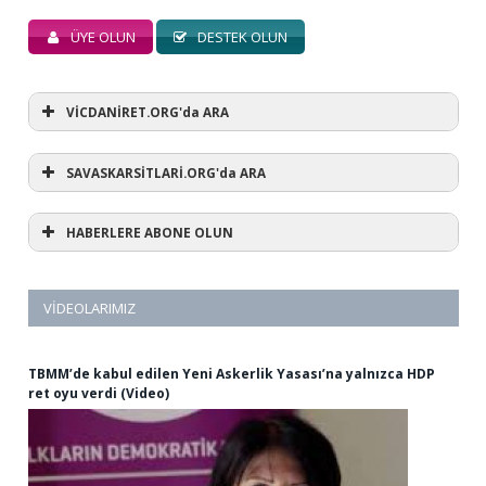
ÜYE OLUN
DESTEK OLUN
VİCDANİRET.ORG'da ARA
SAVASKARSİTLARİ.ORG'da ARA
HABERLERE ABONE OLUN
VIDEOLARIMIZ
TBMM’de kabul edilen Yeni Askerlik Yasası’na yalnızca HDP
ret oyu verdi (Video)