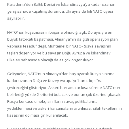
Karadeniz’den Baltık Denizi ve İskandinavya’ya kadar uzanan
geniş sahada kuşatmış durumda. Ukrayna da fiili NATO üyesi
sayılabilir.
NATO’nun kuşatmasının boşuna olmadığı açık. Dolayısıyla en
büyük tatbikatı başlatması, Almanya’nın da gizli operasyon planı
yapması tesadüf değil. Muhtemel bir NATO-Rusya savaşının
taşları döşeniyor ve bu savaşın Doğu Avrupa ve İskandinav
ülkeleri sahasında olacağı da az çok öngörülüyor.
Gelişmeler, NATO’nun Almanya’dan başlayarak Rusya sınırına
kadar uzanan Doğu ve Kuzey Avrupa’yı “barut fıçısı”na
çevireceğini gösteriyor. Askeri harcamalar kısa sürede NATO’nun
belirlediği yüzde 2 kriterini bulacak ve bunun çok üzerine çıkacak.
Rusya korkusu emekçi sınıfların savaş politikalarına
yedeklenmesi ve askeri harcamaların artırılması, silah tekellerinin
kasasının dolması için kullanılacak.
Bu nedenle savaşa ve silahlanmaya karşı mücadele giderek