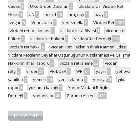
Cases
1
Ülke Grubu Davaları
2
Uluslararası Vicdani Ret
Günü
1
UN
1
unicef
26
uruguay
1
uzay
1
vegan
3
Venezuela
1
venezuella
2
Vicdani Ret
1302
vicdani ret açıklaması
1
vicdani ret atölyesi
1
vicdani ret
bülten
2
vicdani ret bülteni
7
Vicdani Ret Derneği
278
vicdani ret hakkı
8
Vicdani Ret Hakkının İhlali Katmerli Etkisi:
Vicdani Retçilerin Seyahat Özgürlüğünün Kısıtlanması ve Çalışma
Hakkının İhlali Raporu
1
vicdani ret izleme
53
vicdani
retçi
5
vr der
21
VR-DDER
1
WRİ
64
yayın
1
yehova
şahitleri
7
yemen
59
yeni zelanda
1
yeniçağ
1
yılık
rapor
1
yoklama kaçağı
2
Yunan Vicdani Retçiler
Derneği
1
yunanistan
40
Zorunlu Askerlik
183
YAZI EKLE