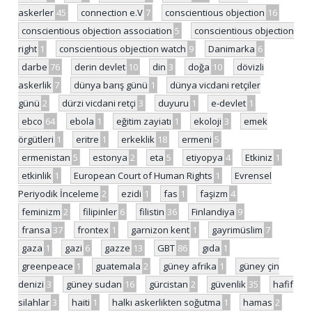
askerler
45
connection e.V
7
conscientious objection
16
conscientious objection association
5
conscientious objection
right
1
conscientious objection watch
9
Danimarka
6
darbe
76
derin devlet
10
din
3
doğa
10
dövizli
askerlik
7
dünya barış günü
1
dünya vicdani retçiler
günü
2
dürzi vicdani retçi
3
duyuru
1
e-devlet
1
ebco
64
ebola
1
eğitim zayiatı
1
ekoloji
3
emek
örgütleri
1
eritre
1
erkeklik
18
ermeni
5
ermenistan
5
estonya
2
eta
5
etiyopya
4
Etkiniz
1
etkinlik
1
European Court of Human Rights
1
Evrensel
Periyodik İnceleme
2
ezidi
1
fas
1
faşizm
4
feminizm
2
filipinler
6
filistin
36
Finlandiya
9
fransa
37
frontex
1
garnizon kent
1
gayrimüslim
7
gaza
1
gazi
6
gazze
13
GBT
86
gıda
1
greenpeace
1
guatemala
2
güney afrika
1
güney çin
denizi
3
güney sudan
16
gürcistan
2
güvenlik
35
hafif
silahlar
3
haiti
1
halkı askerlikten soğutma
1
hamas
2