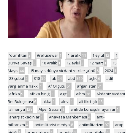
'dur' ihtarı
3
#refusewar
1
1 aralık
11
1 eylül
12
1.
Dünya Savaşı
5
10 Aralık
1
12 eylül
3
12 mart
1
15
Mayıs
44
15 mayıs dünya vicdani retçiler günü
6
2024
1
28 şubat
2
318
59
ab
24
abd
319
açlık
6
adil
yargılanma hakkı
1
Af Örgütü
61
afganistan
31
afrika
9
afrika birliği
1
agit
1
aihm
26
Akdeniz Vicdani
Ret Buluşması
6
akka
1
alevi
1
ali fikri ışık
13
almanya
128
Alper Sapan
1
amfide konuşulmayanlar
1
anarşist kadınlar
1
Anayasa Mahkemesi
4
anti-
militarizm
4
antimilitarist medya
8
antimilitarizm
97
arap
birliği
1
arap ordusu
2
arjantin
1
asker aileleri
1
asker