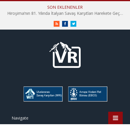
SON EKLENENLER
Hiroşima’nın 81. Yılında İtalyan Savaş Karşıtları Harekete Geçti: “Hatırlamak yeterli değil”
RSS
Facebook
Twitter
Navigate