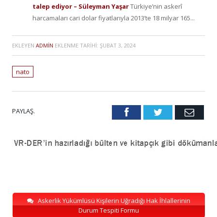
talep ediyor – Süleyman Yaşar
Türkiye’nin askerî
harcamaları cari dolar fiyatlarıyla 2013’te 18 milyar 165...
EKLEYEN
ADMIN
EKLENME TARIHI:
ŞUBAT 3, 2024
nato
PAYLAŞ.
Facebook
Twitter
Emai
Askerlik Yükümlüsü Kişilerin Uğradığı Hak İhlallerinin
Durum Tespiti Formu