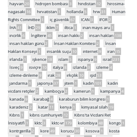
hayvan
20
hidrojen bombası
3
hindistan
12
hirosima-
nagasaki
16
hırvatistan
1
hollanda
5
hrw
31
Human
Rights Committee
1
iç güvenlik
67
ICAN
3
IFOR
2
İHA
41
İHD
29
iklim
7
iltica
1
inan mayıs aru
1
incirlik
6
İngiltere
45
insan hakkı
2
insan hakları
138
insan hakları günü
2
İnsan Hakları Komitesi
2
İnsan
Hakları Konseyi
1
insanlık suçu
10
internet
9
iran
15
irlanda
1
işkence
18
islam
5
ispanya
9
israil
231
İsveç
9
isviçre
10
italya
8
izlanda
3
izleme
4
izleme-dinleme
9
ırak
28
ırkçılık
10
ışid
53
jandarma
1
japonya
37
jitem
1
kadın
101
kadın
vicdani retçiler
2
kamboçya
2
kamerun
1
kampanya
4
kanada
9
karabağ
4
karaburun bilim kongresi
1
karadeniz
2
katar
11
kenya
1
kimyasal silah
19
Kıbrıs
1
kıbrıs cumhuriyeti
12
Kıbrıs'ta Vicdani Ret
İnisiyatifi
1
kktc
3
kktc-vr
179
kolombiya
48
kongo
1
kontrgerilla
2
kore
49
korucu
30
kosova
1
kosta