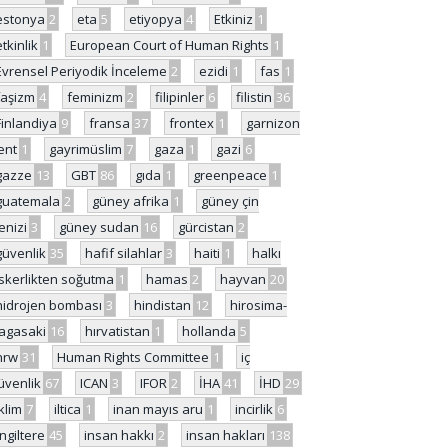
estonya
2
eta
5
etiyopya
4
Etkiniz
1
etkinlik
1
European Court of Human Rights
1
Evrensel Periyodik İnceleme
2
ezidi
1
fas
1
faşizm
4
feminizm
2
filipinler
6
filistin
36
Finlandiya
9
fransa
37
frontex
1
garnizon
ent
1
gayrimüslim
7
gaza
1
gazi
6
gazze
13
GBT
86
gıda
1
greenpeace
1
guatemala
2
güney afrika
1
güney çin
enizi
3
güney sudan
16
gürcistan
2
güvenlik
35
hafif silahlar
3
haiti
1
halkı
skerlikten soğutma
1
hamas
2
hayvan
20
hidrojen bombası
3
hindistan
12
hirosima-
agasaki
16
hırvatistan
1
hollanda
5
hrw
31
Human Rights Committee
1
iç
üvenlik
67
ICAN
3
IFOR
2
İHA
41
İHD
29
iklim
7
iltica
1
inan mayıs aru
1
incirlik
6
İngiltere
45
insan hakkı
2
insan hakları
138