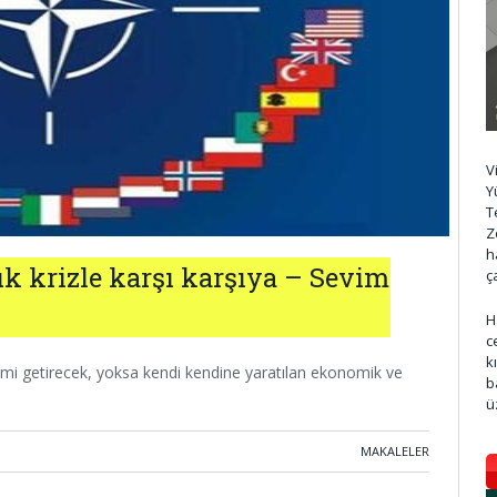
V
Y
T
Z
h
k krizle karşı karşıya – Sevim
ç
H
c
k
mi getirecek, yoksa kendi kendine yaratılan ekonomik ve
b
ü
MAKALELER