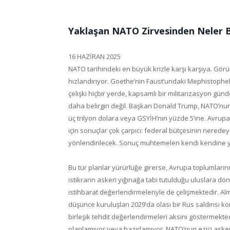
Yaklaşan NATO Zirvesinden Neler 
16 HAZİRAN 2025
NATO tarihindeki en büyük krizle karşı karşıya. Görü
hızlandırıyor. Goethe’nin Faust’undaki Mephistopheles 
çelişki hiçbir yerde, kapsamlı bir militarizasyon g
daha belirgin değil. Başkan Donald Trump, NATO’nun
üç trilyon dolara veya GSYİH’nın yüzde 5’ine. Avrupa
için sonuçlar çok çarpıcı: federal bütçesinin nerede
yönlendirilecek. Sonuç muhtemelen kendi kendine yar
Bu tür planlar yürürlüğe girerse, Avrupa toplumların
istikrarın askeri yığınağa tabi tutulduğu uluslara d
istihbarat değerlendirmeleriyle de çelişmektedir. A
düşünce kuruluşları 2029’da olası bir Rus saldırısı ko
birleşik tehdit değerlendirmeleri aksini göstermekte
planlamıyor veya hazırlamıyor. NATO’nun ezici aske