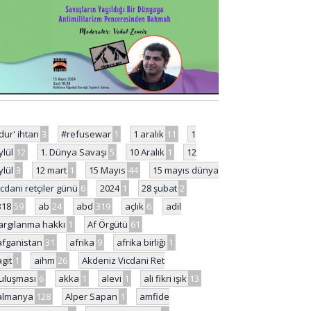
'dur' ihtarı
3
#refusewar
1
1 aralık
11
1
ylül
12
1. Dünya Savaşı
5
10 Aralık
1
12
ylül
3
12 mart
1
15 Mayıs
44
15 mayıs dünya
icdani retçiler günü
6
2024
1
28 şubat
2
318
59
ab
24
abd
319
açlık
6
adil
argılanma hakkı
1
Af Örgütü
61
afganistan
31
afrika
9
afrika birliği
1
agit
1
aihm
26
Akdeniz Vicdani Ret
uluşması
6
akka
1
alevi
1
ali fikri ışık
13
almanya
128
Alper Sapan
1
amfide