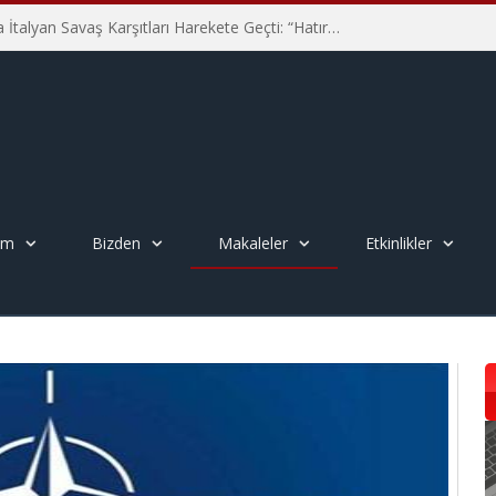
Hiroşima’nın 81. Yılında İtalyan Savaş Karşıtları Harekete Geçti: “Hatırlamak yeterli değil”
em
Bizden
Makaleler
Etkinlikler