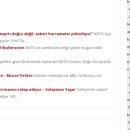
k
bi
a
spiti doğru değil, askeri harcamalar yükseliyor”
NATO üye
k
yor. Prof. Dr....
m
l Wallerstein
NATO ve sembolize ettiği şeyler bugün ciddi
H
şembe günü Brüksel’de toplanan NATO zirvesi, Doğu Avrupa’da
K
C
dü – Murat Yetkin
Gelinen noktada ne ABD, ne Rusya, ne
tırmasını talep ediyor – Süleyman Yaşar
Türkiye’nin askerî
ilyar 165...
ü
k