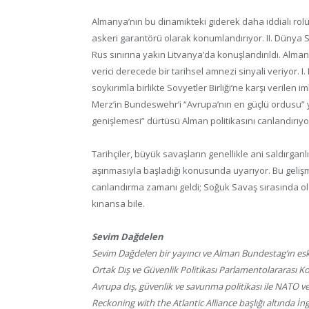
Almanya’nın bu dinamikteki giderek daha iddialı rolü
askeri garantörü olarak konumlandırıyor. II. Dünya S
Rus sınırına yakın Litvanya’da konuşlandırıldı. Alma
verici derecede bir tarihsel amnezi sinyali veriyor. I.
soykırımla birlikte Sovyetler Birliği’ne karşı verilen
Merz’in Bundeswehr’i “Avrupa’nın en güçlü ordusu”
genişlemesi” dürtüsü Alman politikasını canlandırıyo
Tarihçiler, büyük savaşların genellikle ani saldırgan
aşınmasıyla başladığı konusunda uyarıyor. Bu geliş
canlandırma zamanı geldi; Soğuk Savaş sırasında old
kınansa bile.
Sevim Dağdelen
Sevim Dağdelen bir yayıncı ve Alman Bundestag’ın eski
Ortak Dış ve Güvenlik Politikası Parlamentolararası K
Avrupa dış, güvenlik ve savunma politikası ile NATO 
Reckoning with the Atlantic Alliance başlığı altında İng