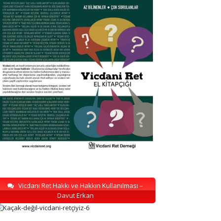
Vicdani Ret Hakkı ve Hakkın Kullanılması –
Davut Erkan