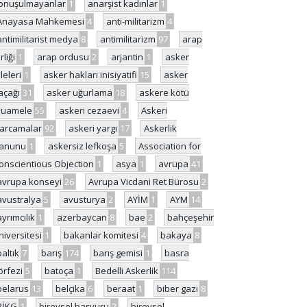
onuşulmayanlar
1
anarşist kadınlar
1
Anayasa Mahkemesi
4
anti-militarizm
4
antimilitarist medya
8
antimilitarizm
97
arap
rliği
1
arap ordusu
2
arjantin
1
asker
ileleri
1
asker hakları inisiyatifi
15
asker
açağı
31
asker uğurlama
18
askere kötü
uamele
55
askeri cezaevi
4
Askeri
arcamalar
92
askeri yargı
17
Askerlik
anunu
1
askersiz lefkoşa
5
Association for
onscientious Objection
1
asya
1
avrupa
41
avrupa konseyi
26
Avrupa Vicdani Ret Bürosu
2
avustralya
5
avusturya
2
AYİM
1
AYM
14
ayrımcılık
1
azerbaycan
8
bae
2
bahçeşehir
niversitesi
1
bakanlar komitesi
4
bakaya
8
baltık
7
barış
174
barış gemisi
1
basra
örfezi
5
batoça
1
Bedelli Askerlik
114
belarus
13
belçika
6
beraat
1
biber gazı
8
BİKG
1
bireysel başvuru
2
bireysel