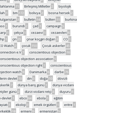
ilahlanma
71
Birleşmiş Milletler
2
biyolojik
ilah
1
bm
172
bolivya
2
bosna hersek
2
Bulgaristan
3
bulletin
14
bülten
11
burkina
aso
1
burundi
2
çad
1
campaign
5
çarşı
1
çekya
1
cezaevi
1
cezaevleri
6
chp
1
çin
35
çınar koçgiri doğan
3
CO
1
CO Watch
2
çocuk
150
Çocuk askerler
45
connection e.V
7
conscientious objection
16
conscientious objection association
5
conscientious objection right
1
conscientious
bjection watch
9
Danimarka
6
darbe
76
derin devlet
10
din
3
doğa
10
dövizli
skerlik
7
dünya barış günü
1
dünya vicdani
etçiler günü
2
dürzi vicdani retçi
3
duyuru
1
e-devlet
1
ebco
64
ebola
1
eğitim
ayiatı
1
ekoloji
3
emek örgütleri
1
eritre
1
erkeklik
18
ermeni
5
ermenistan
5