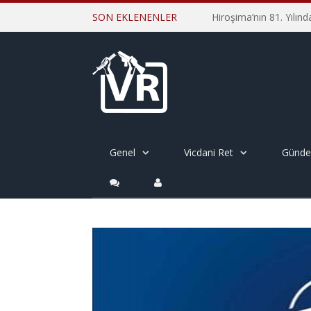
SON EKLENENLER
Genel
Vicdani Ret
Günd