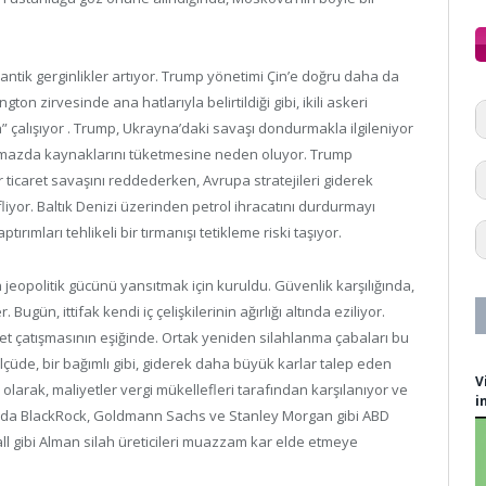
antik gerginlikler artıyor. Trump yönetimi Çin’e doğru daha da
ton zirvesinde ana hatlarıyla belirtildiği gibi, ikili askeri
a” çalışıyor . Trump, Ukrayna’daki savaşı dondurmakla ilgileniyor
çıkmazda kaynaklarını tüketmesine neden oluyor. Trump
ticaret savaşını reddederken, Avrupa stratejileri giderek
iyor. Baltık Denizi üzerinden petrol ihracatını durdurmayı
ımları tehlikeli bir tırmanışı tetikleme riski taşıyor.
n jeopolitik gücünü yansıtmak için kuruldu. Güvenlik karşılığında,
ugün, ittifak kendi iç çelişkilerinin ağırlığı altında eziliyor.
aret çatışmasının eşiğinde. Ortak yeniden silahlanma çabaları bu
lçüde, bir bağımlı gibi, giderek daha büyük karlar talep eden
V
larak, maliyetler vergi mükellefleri tarafından karşılanıyor ve
i
Şu anda BlackRock, Goldmann Sachs ve Stanley Morgan gibi ABD
ll gibi Alman silah üreticileri muazzam kar elde etmeye