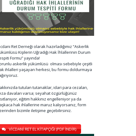
icdani Ret Derneği olarak hazırladığımız “Askerlik
ükümlüsü Kişilerin Uğradığı Hak İhlallerinin Durum
espiti Formu” yayında!
orunlu askerlik yükümlüsü olması sebebiyle çeşitli
ak ihlalleri yaşayan herkesi, bu formu doldurmaya
ağırıyoruz.
akkınızda tutulan tutanaklar, idari para cezaları,
eza davaları varsa; seyahat özgürlüğünüz
ısıtlanıyor, eğitim hakkınız engelleniyor ya da
aşkaca hak ihlallerine maruz kalıyorsanız, form
zerinden bizimle iletişime geçebilirsiniz.
VİCDANİ RET EL KİTAPÇIĞI (PDF İNDİR)