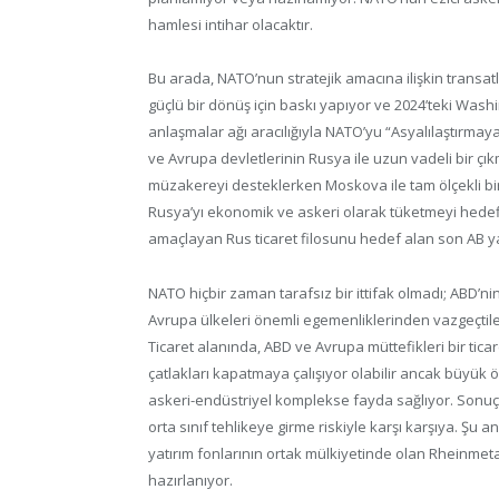
hamlesi intihar olacaktır.
Bu arada, NATO’nun stratejik amacına ilişkin transatl
güçlü bir dönüş için baskı yapıyor ve 2024’teki Washing
anlaşmalar ağı aracılığıyla NATO’yu “Asyalılaştırmay
ve Avrupa devletlerinin Rusya ile uzun vadeli bir 
müzakereyi desteklerken Moskova ile tam ölçekli bir 
Rusya’yı ekonomik ve askeri olarak tüketmeyi hedefl
amaçlayan Rus ticaret filosunu hedef alan son AB yaptır
NATO hiçbir zaman tarafsız bir ittifak olmadı; ABD’ni
Avrupa ülkeleri önemli egemenliklerinden vazgeçtiler. B
Ticaret alanında, ABD ve Avrupa müttefikleri bir tic
çatlakları kapatmaya çalışıyor olabilir ancak büyük ö
askeri-endüstriyel komplekse fayda sağlıyor. Sonuç o
orta sınıf tehlikeye girme riskiyle karşı karşıya. 
yatırım fonlarının ortak mülkiyetinde olan Rheinmeta
hazırlanıyor.