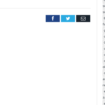
s
s
Facebook
Twitter
Email
f
o
a
r
z