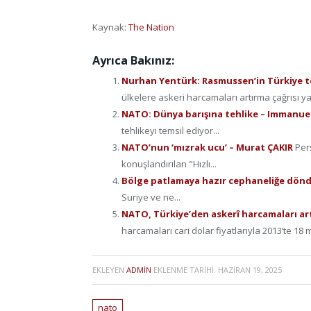
Kaynak:
The Nation
Ayrıca Bakınız:
Nurhan Yentürk: Rasmussen’in Türkiye te
ülkelere askeri harcamaları artırma çağrısı yapı
NATO: Dünya barışına tehlike – Immanue
tehlikeyi temsil ediyor...
NATO’nun ‘mızrak ucu’ – Murat ÇAKIR
Per
konuşlandırılan "Hızlı...
Bölge patlamaya hazır cephaneliğe dön
Suriye ve ne...
NATO, Türkiye’den askerî harcamaları ar
harcamaları cari dolar fiyatlarıyla 2013’te 18 m
EKLEYEN
ADMIN
EKLENME TARIHI:
HAZIRAN 19, 2025
nato