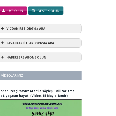
ÜYE OLUN
DESTEK OLUN
VİCDANİRET.ORG'da ARA
SAVASKARSİTLARİ.ORG'da ARA
HABERLERE ABONE OLUN
VIDEOLARIMIZ
icdani retçi Yavuz Atan’la söyleşi: Militarizme
nat, yaşasın hayat! (Video, 15 Mayıs, İzmir)