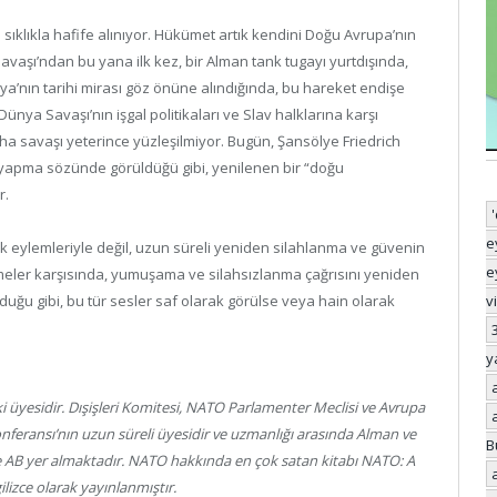
 sıklıkla hafife alınıyor. Hükümet artık kendini Doğu Avrupa’nın
avaşı’ndan bu yana ilk kez, bir Alman tank tugayı yurtdışında,
nya’nın tarihi mirası göz önüne alındığında, bu hareket endişe
 Dünya Savaşı’nın işgal politikaları ve Slav halklarına karşı
 imha savaşı yeterince yüzleşilmiyor. Bugün, Şansölye Friedrich
 yapma sözünde görüldüğü gibi, yenilenen bir “doğu
r.
e
lık eylemleriyle değil, uzun süreli yeniden silahlanma ve güvenin
e
meler karşısında, yumuşama ve silahsızlanma çağrısını yeniden
uğu gibi, bu tür sesler saf olarak görülse veya hain olarak
v
y
 üyesidir. Dışişleri Komitesi, NATO Parlamenter Meclisi ve Avrupa
onferansı’nın uzun süreli üyesidir ve uzmanlığı arasında Alman ve
B
ve AB yer almaktadır. NATO hakkında en çok satan kitabı NATO: A
ilizce olarak yayınlanmıştır.