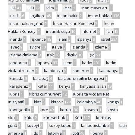
İHA
41
İHD
29
iklim
7
iltica
1
inan mayıs aru
1
incirlik
6
İngiltere
45
insan hakkı
2
insan hakları
138
insan hakları günü
2
İnsan Hakları Komitesi
2
İnsan
Hakları Konseyi
1
insanlık suçu
10
internet
9
iran
15
irlanda
1
işkence
18
islam
5
ispanya
9
israil
231
İsveç
9
isviçre
10
italya
8
izlanda
3
izleme
4
izleme-dinleme
9
ırak
28
ırkçılık
10
ışid
53
jandarma
1
japonya
37
jitem
1
kadın
101
kadın
vicdani retçiler
2
kamboçya
2
kamerun
1
kampanya
4
kanada
9
karabağ
4
karaburun bilim kongresi
1
karadeniz
2
katar
11
kenya
1
kimyasal silah
19
Kıbrıs
1
kıbrıs cumhuriyeti
12
Kıbrıs'ta Vicdani Ret
İnisiyatifi
1
kktc
3
kktc-vr
179
kolombiya
48
kongo
1
kontrgerilla
2
kore
49
korucu
30
kosova
1
kosta
rika
1
küba
2
küresel bak
1
Kürt
317
kurtuluş
günü
2
kuveyt
2
kuzey kutbu
4
lambdaistanbul
1
latin
amerika
1
ldp
1
letonya
1
lgbti
40
liberya
1