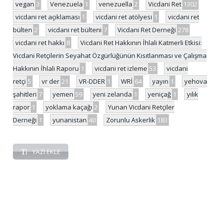
vegan
3
Venezuela
1
venezuella
2
Vicdani Ret
1302
vicdani ret açıklaması
1
vicdani ret atölyesi
1
vicdani ret
bülten
2
vicdani ret bülteni
7
Vicdani Ret Derneği
278
vicdani ret hakkı
8
Vicdani Ret Hakkının İhlali Katmerli Etkisi:
Vicdani Retçilerin Seyahat Özgürlüğünün Kısıtlanması ve Çalışma
Hakkının İhlali Raporu
1
vicdani ret izleme
53
vicdani
retçi
5
vr der
21
VR-DDER
1
WRİ
64
yayın
1
yehova
şahitleri
7
yemen
59
yeni zelanda
1
yeniçağ
1
yılık
rapor
1
yoklama kaçağı
2
Yunan Vicdani Retçiler
Derneği
1
yunanistan
40
Zorunlu Askerlik
183
YAZI EKLE