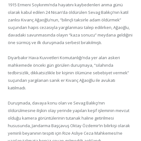
1915 Ermeni Soykırımı’nda hayatını kaybedenleri anma günü
olarak kabul edilen 24 Nisan’da öldürülen Sevag Balıkçı’nın katil
zanlısı Kıvanç Ağaoğlu’nun, “bilinçli taksirle adam öldürmek”
suçundan hapis cezasıyla yargılanması talep edilirken, Ağaoğlu,
davadaki savunmasında olayın “kaza sonucu” meydana geldiğini
öne sürmüş ve ilk duruşmada serbest bırakılmıştı.
Diyarbakır Hava Kuvvetleri Komutanlığı’nda yer alan askeri
mahkemede önceki gün görülen duruşmaya, “silahında
tedbirsizlik, dikkatsizlikle bir kişinin ölümüne sebebiyet vermek”
suçundan yargılanan sanık er Kıvanç Ağaoğlu ile avukatı
katılmadı.
Duruşmada, davaya konu olan ve Sevag Balıkçı’nın
öldürülmesine ilişkin olay yerinde yapılan keşif işleminin mevcut
olduğu kamera görüntülerinin tutanak haline getirilmesi
hususunda, Jandarma Başçavuş Oktay Özdemir’in bilirkişi olarak
yeminli beyanının tespiti için Rize Asliye Ceza Mahkemesi’ne
yazılan talimata henüz cevap gelmediği açıklandı.