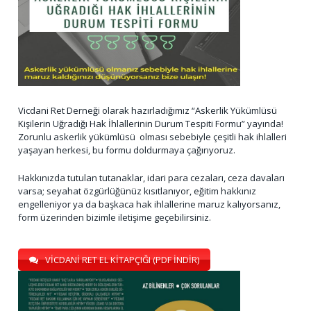
Vicdani Ret Derneği olarak hazırladığımız “Askerlik Yükümlüsü
Kişilerin Uğradığı Hak İhlallerinin Durum Tespiti Formu” yayında!
Zorunlu askerlik yükümlüsü olması sebebiyle çeşitli hak ihlalleri
yaşayan herkesi, bu formu doldurmaya çağırıyoruz.
Hakkınızda tutulan tutanaklar, idari para cezaları, ceza davaları
varsa; seyahat özgürlüğünüz kısıtlanıyor, eğitim hakkınız
engelleniyor ya da başkaca hak ihlallerine maruz kalıyorsanız,
form üzerinden bizimle iletişime geçebilirsiniz.
VİCDANİ RET EL KİTAPÇIĞI (PDF İNDİR)