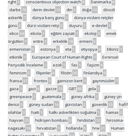
right
1
conscientious objection watch
9
Danimarka
6
darbe
76
derin devlet
10
din
3
doğa
10
dövizli
askerlik
7
dünya barış günü
1
dünya vicdani retçiler
günü
2
dürzi vicdani retçi
3
duyuru
1
e-devlet
1
ebco
64
ebola
1
eğitim zayiatı
1
ekoloji
3
emek
örgütleri
1
eritre
1
erkeklik
18
ermeni
5
ermenistan
5
estonya
2
eta
5
etiyopya
4
Etkiniz
1
etkinlik
1
European Court of Human Rights
1
Evrensel
Periyodik İnceleme
2
ezidi
1
fas
1
faşizm
4
feminizm
2
filipinler
6
filistin
36
Finlandiya
9
fransa
37
frontex
1
garnizon kent
1
gayrimüslim
7
gaza
1
gazi
6
gazze
13
GBT
86
gıda
1
greenpeace
1
guatemala
2
güney afrika
1
güney çin
denizi
3
güney sudan
16
gürcistan
2
güvenlik
35
hafif
silahlar
3
haiti
1
halkı askerlikten soğutma
1
hamas
2
hayvan
20
hidrojen bombası
3
hindistan
12
hirosima-
nagasaki
16
hırvatistan
1
hollanda
5
hrw
31
Human
Rights Committee
1
iç güvenlik
67
ICAN
3
IFOR
2