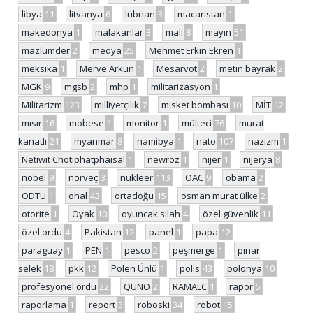
libya
11
litvanya
6
lübnan
3
macaristan
1
makedonya
1
malakanlar
3
mali
8
mayın
51
mazlumder
2
medya
25
Mehmet Erkin Ekren
1
meksika
1
Merve Arkun
1
Mesarvot
2
metin bayrak
2
MGK
9
mgsb
2
mhp
1
militarizasyon
1
Militarizm
123
milliyetçilik
7
misket bombası
10
MİT
12
mısır
16
mobese
1
monitor
1
mülteci
76
murat
kanatlı
21
myanmar
8
namibya
1
nato
107
nazizm
1
Netiwit Chotiphatphaisal
1
newroz
1
nijer
1
nijerya
8
nobel
9
norveç
3
nükleer
113
OAC
9
obama
2
ODTÜ
1
ohal
43
ortadoğu
15
osman murat ülke
2
otorite
1
Oyak
10
oyuncak silah
4
özel güvenlik
11
özel ordu
4
Pakistan
12
panel
1
papa
12
paraguay
1
PEN
1
pesco
2
peşmerge
1
pınar
selek
18
pkk
12
Polen Ünlü
1
polis
43
polonya
10
profesyonel ordu
22
QUNO
2
RAMALC
1
rapor
5
raporlama
1
report
3
roboski
34
robot
15