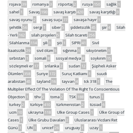
rojava
39
romanya
3
röportaj
2
rusya
150
sağlık
1
sahel
1
Savaş
190
savaş karşıtı
420
savaş karşıtlığı
3
savaş oyunu
2
savaş suçu
77
savaşa hayır
1
şehitlik
56
sergi
1
siber
5
şiddetsizlik
45
şiir
4
Silah
- Yerli
162
silah projeleri
5
Silah ticareti
256
Silahlanma
114
şili
1
şiö
1
SIPRI
41
Sivil
İtaatsizlik
29
sivil ölüm
5
sığınma
1
sıkıyönetim
1
sırbistan
1
somali
8
sosyal medya
8
soykırım
15
sözleşmeli er
17
srilanka
2
sudan
12
Şüpheli Asker
Ölümleri
358
Suriye
172
Suruç Katliamı
1
suudi
arabistan
45
tayland
16
tayvan
4
tck 318
1
The
Multiplier Effect Of The Violation Of The Right To Conscientious
Objection
1
tihv
5
toma
2
TSK
188
tunus
1
turkey
2
türkiye
410
türkmenistan
2
tüsiad
6
ucm
10
ukrayna
118
Ulke Group Cases
1
Ülke Group of
Cases
1
Ülke Grubu Davaları
2
Uluslararası Vicdani Ret
Günü
1
UN
1
unicef
26
uruguay
1
uzay
1