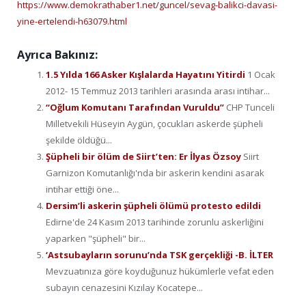
https://www.demokrathaber1.net/guncel/sevag-balikci-davasi-
yine-ertelendi-h63079.html
Ayrıca Bakınız:
1.5 Yılda 166 Asker Kışlalarda Hayatını Yitirdi
1 Ocak
2012- 15 Temmuz 2013 tarihleri arasında arası intihar...
“Oğlum Komutanı Tarafından Vuruldu”
CHP Tunceli
Milletvekili Hüseyin Aygün, çocukları askerde şüpheli
şekilde öldüğü...
Şüpheli bir ölüm de Siirt’ten: Er İlyas Özsoy
Siirt
Garnizon Komutanlığı'nda bir askerin kendini asarak
intihar ettiği öne...
Dersim’li askerin şüpheli ölümü protesto edildi
Edirne'de 24 Kasım 2013 tarihinde zorunlu askerliğini
yaparken "şüpheli" bir...
‘Astsubayların sorunu’nda TSK gerçekliği -B. İLTER
Mevzuatınıza göre koyduğunuz hükümlerle vefat eden
subayın cenazesini Kızılay Kocatepe...