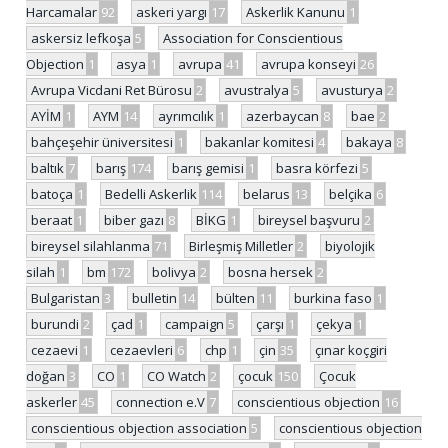
Harcamalar
92
askeri yargı
17
Askerlik Kanunu
1
askersiz lefkoşa
5
Association for Conscientious
Objection
1
asya
1
avrupa
41
avrupa konseyi
26
Avrupa Vicdani Ret Bürosu
2
avustralya
5
avusturya
2
AYİM
1
AYM
14
ayrımcılık
1
azerbaycan
8
bae
2
bahçeşehir üniversitesi
1
bakanlar komitesi
4
bakaya
8
baltık
7
barış
174
barış gemisi
1
basra körfezi
5
batoça
1
Bedelli Askerlik
114
belarus
13
belçika
6
beraat
1
biber gazı
8
BİKG
1
bireysel başvuru
2
bireysel silahlanma
71
Birleşmiş Milletler
2
biyolojik
silah
1
bm
172
bolivya
2
bosna hersek
2
Bulgaristan
3
bulletin
14
bülten
11
burkina faso
1
burundi
2
çad
1
campaign
5
çarşı
1
çekya
1
cezaevi
1
cezaevleri
6
chp
1
çin
35
çınar koçgiri
doğan
3
CO
1
CO Watch
2
çocuk
150
Çocuk
askerler
45
connection e.V
7
conscientious objection
16
conscientious objection association
5
conscientious objection