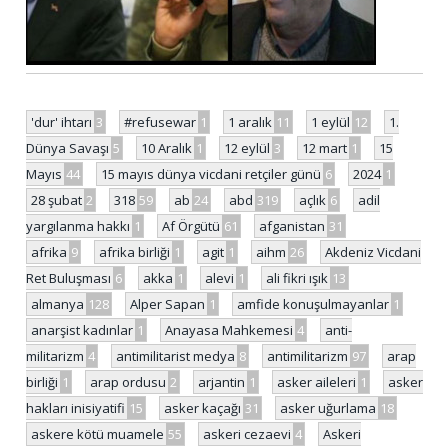
'dur' ihtarı
3
#refusewar
1
1 aralık
11
1 eylül
12
1.
Dünya Savaşı
5
10 Aralık
1
12 eylül
3
12 mart
1
15
Mayıs
44
15 mayıs dünya vicdani retçiler günü
6
2024
1
28 şubat
2
318
59
ab
24
abd
319
açlık
6
adil
yargılanma hakkı
1
Af Örgütü
61
afganistan
31
afrika
9
afrika birliği
1
agit
1
aihm
26
Akdeniz Vicdani
Ret Buluşması
6
akka
1
alevi
1
ali fikri ışık
13
almanya
128
Alper Sapan
1
amfide konuşulmayanlar
1
anarşist kadınlar
1
Anayasa Mahkemesi
4
anti-
militarizm
4
antimilitarist medya
8
antimilitarizm
97
arap
birliği
1
arap ordusu
2
arjantin
1
asker aileleri
1
asker
hakları inisiyatifi
15
asker kaçağı
31
asker uğurlama
18
askere kötü muamele
55
askeri cezaevi
4
Askeri