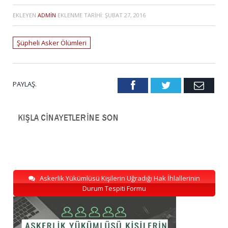
EKLEYEN
ADMIN
EKLENME TARIHI:
ŞUBAT 27, 2016
Şüpheli Asker Ölümleri
PAYLAŞ.
Facebook
Twitter
Emai
Askerlik Yükümlüsü Kişilerin Uğradığı Hak İhlallerinin
Durum Tespiti Formu