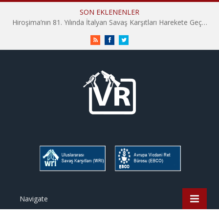
SON EKLENENLER
Hiroşima’nın 81. Yılında İtalyan Savaş Karşıtları Harekete Geçti: “Hatırlamak yeterli değil”
RSS
Facebook
Twitter
Navigate