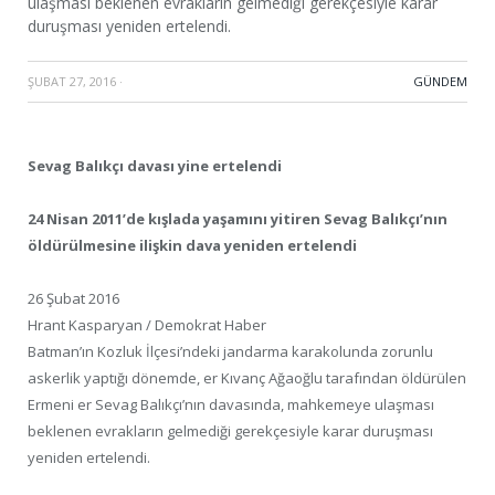
ulaşması beklenen evrakların gelmediği gerekçesiyle karar
duruşması yeniden ertelendi.
ŞUBAT 27, 2016
·
GÜNDEM
Sevag Balıkçı davası yine ertelendi
24 Nisan 2011’de kışlada yaşamını yitiren Sevag Balıkçı’nın
öldürülmesine ilişkin dava yeniden ertelendi
26 Şubat 2016
Hrant Kasparyan / Demokrat Haber
Batman’ın Kozluk İlçesi’ndeki jandarma karakolunda zorunlu
askerlik yaptığı dönemde, er Kıvanç Ağaoğlu tarafından öldürülen
Ermeni er Sevag Balıkçı’nın davasında, mahkemeye ulaşması
beklenen evrakların gelmediği gerekçesiyle karar duruşması
yeniden ertelendi.