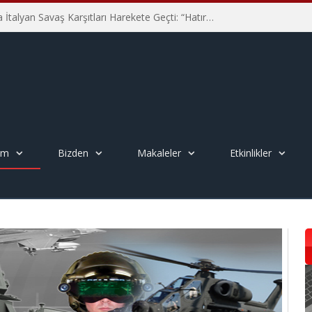
Hiroşima’nın 81. Yılında İtalyan Savaş Karşıtları Harekete Geçti: “Hatırlamak yeterli değil”
em
Bizden
Makaleler
Etkinlikler