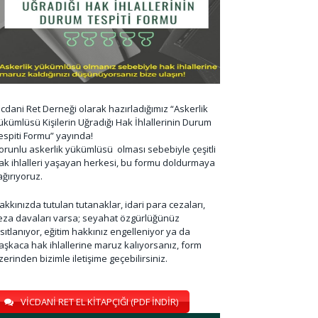
icdani Ret Derneği olarak hazırladığımız “Askerlik
ükümlüsü Kişilerin Uğradığı Hak İhlallerinin Durum
espiti Formu” yayında!
orunlu askerlik yükümlüsü olması sebebiyle çeşitli
ak ihlalleri yaşayan herkesi, bu formu doldurmaya
ağırıyoruz.
akkınızda tutulan tutanaklar, idari para cezaları,
eza davaları varsa; seyahat özgürlüğünüz
ısıtlanıyor, eğitim hakkınız engelleniyor ya da
aşkaca hak ihlallerine maruz kalıyorsanız, form
zerinden bizimle iletişime geçebilirsiniz.
VİCDANİ RET EL KİTAPÇIĞI (PDF İNDİR)