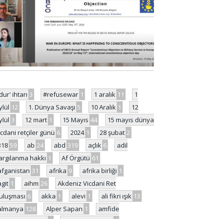
'dur' ihtarı
3
#refusewar
1
1 aralık
11
1
ylül
12
1. Dünya Savaşı
5
10 Aralık
1
12
ylül
3
12 mart
1
15 Mayıs
44
15 mayıs dünya
icdani retçiler günü
6
2024
1
28 şubat
2
318
59
ab
24
abd
319
açlık
6
adil
argılanma hakkı
1
Af Örgütü
61
afganistan
31
afrika
9
afrika birliği
1
agit
1
aihm
26
Akdeniz Vicdani Ret
uluşması
6
akka
1
alevi
1
ali fikri ışık
13
almanya
128
Alper Sapan
1
amfide