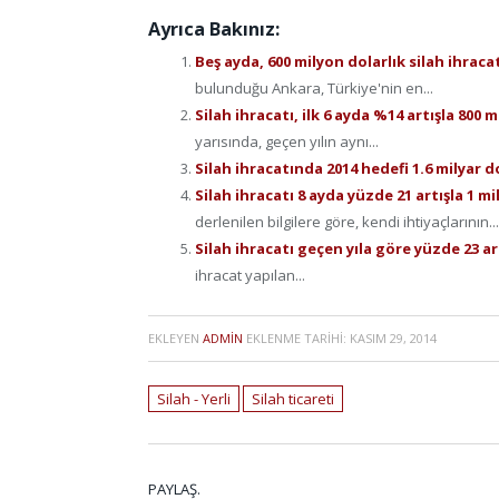
Ayrıca Bakınız:
Beş ayda, 600 milyon dolarlık silah ihraca
bulunduğu Ankara, Türkiye'nin en...
Silah ihracatı, ilk 6 ayda %14 artışla 800
yarısında, geçen yılın aynı...
Silah ihracatında 2014 hedefi 1.6 milyar d
Silah ihracatı 8 ayda yüzde 21 artışla 1 mi
derlenilen bilgilere göre, kendi ihtiyaçlarının...
Silah ihracatı geçen yıla göre yüzde 23 a
ihracat yapılan...
EKLEYEN
ADMIN
EKLENME TARIHI:
KASIM 29, 2014
Silah - Yerli
Silah ticareti
PAYLAŞ.