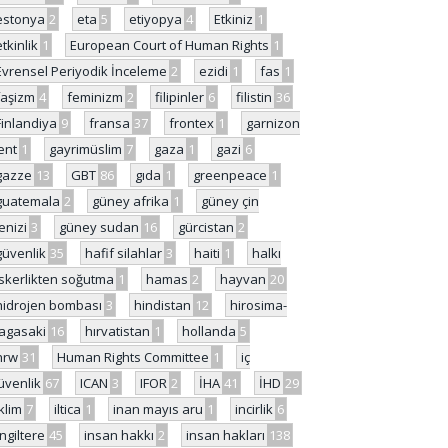
estonya
2
eta
5
etiyopya
4
Etkiniz
1
etkinlik
1
European Court of Human Rights
1
Evrensel Periyodik İnceleme
2
ezidi
1
fas
1
faşizm
4
feminizm
2
filipinler
6
filistin
36
Finlandiya
9
fransa
37
frontex
1
garnizon
ent
1
gayrimüslim
7
gaza
1
gazi
6
gazze
13
GBT
86
gıda
1
greenpeace
1
guatemala
2
güney afrika
1
güney çin
enizi
3
güney sudan
16
gürcistan
2
güvenlik
35
hafif silahlar
3
haiti
1
halkı
skerlikten soğutma
1
hamas
2
hayvan
20
hidrojen bombası
3
hindistan
12
hirosima-
agasaki
16
hırvatistan
1
hollanda
5
hrw
31
Human Rights Committee
1
iç
üvenlik
67
ICAN
3
IFOR
2
İHA
41
İHD
29
iklim
7
iltica
1
inan mayıs aru
1
incirlik
6
İngiltere
45
insan hakkı
2
insan hakları
138