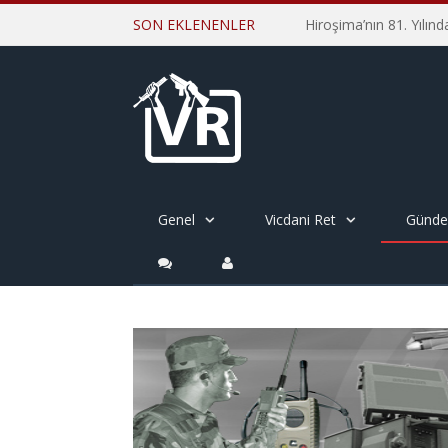
SON EKLENENLER
Genel
Vicdani Ret
Günd