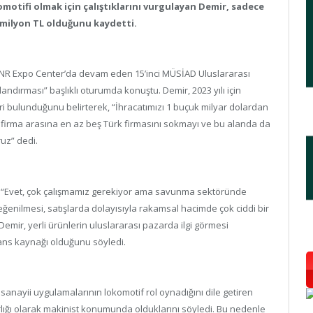
motifi olmak için çalıştıklarını vurgulayan Demir, sadece
0 milyon TL olduğunu kaydetti.
CNR Expo Center’da devam eden 15’inci MÜSİAD Uluslararası
dırması” başlıklı oturumda konuştu. Demir, 2023 yılı için
i bulunduğunu belirterek, “İhracatımızı 1 buçuk milyar dolardan
i firma arasına en az beş Türk firmasını sokmayı ve bu alanda da
uz” dedi.
r, “Evet, çok çalışmamız gerekiyor ama savunma sektöründe
ğenilmesi, satışlarda dolayısıyla rakamsal hacimde çok ciddi bir
 Demir, yerli ürünlerin uluslararası pazarda ilgi görmesi
erans kaynağı olduğunu söyledi.
nayii uygulamalarının lokomotif rol oynadığını dile getiren
ığı olarak makinist konumunda olduklarını söyledi. Bu nedenle