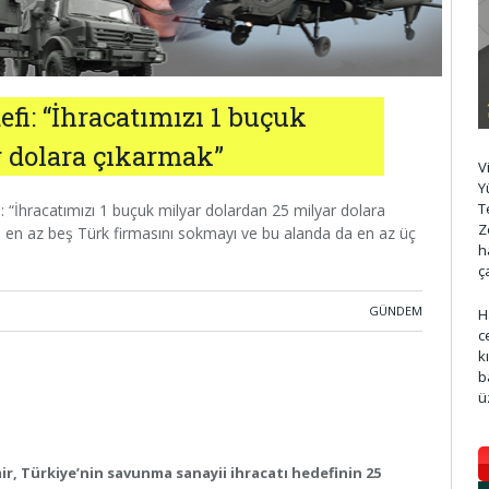
fi: “İhracatımızı 1 buçuk
r dolara çıkarmak”
V
Y
T
 “İhracatımızı 1 buçuk milyar dolardan 25 milyar dolara
Z
a en az beş Türk firmasını sokmayı ve bu alanda da en az üç
h
ç
GÜNDEM
H
c
k
b
ü
ir, Türkiye’nin savunma sanayii ihracatı hedefinin 25