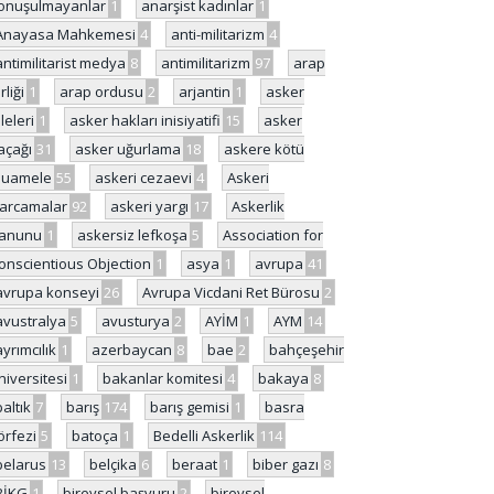
onuşulmayanlar
1
anarşist kadınlar
1
Anayasa Mahkemesi
4
anti-militarizm
4
antimilitarist medya
8
antimilitarizm
97
arap
rliği
1
arap ordusu
2
arjantin
1
asker
ileleri
1
asker hakları inisiyatifi
15
asker
açağı
31
asker uğurlama
18
askere kötü
uamele
55
askeri cezaevi
4
Askeri
arcamalar
92
askeri yargı
17
Askerlik
anunu
1
askersiz lefkoşa
5
Association for
onscientious Objection
1
asya
1
avrupa
41
avrupa konseyi
26
Avrupa Vicdani Ret Bürosu
2
avustralya
5
avusturya
2
AYİM
1
AYM
14
ayrımcılık
1
azerbaycan
8
bae
2
bahçeşehir
niversitesi
1
bakanlar komitesi
4
bakaya
8
baltık
7
barış
174
barış gemisi
1
basra
örfezi
5
batoça
1
Bedelli Askerlik
114
belarus
13
belçika
6
beraat
1
biber gazı
8
BİKG
1
bireysel başvuru
2
bireysel