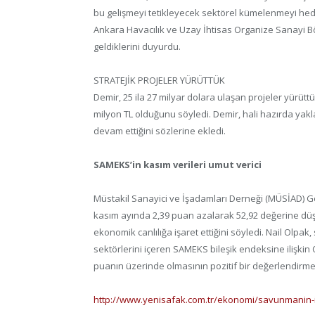
bu gelişmeyi tetikleyecek sektörel kümelenmeyi hede
Ankara Havacılık ve Uzay İhtisas Organize Sanayi Bö
geldiklerini duyurdu.
STRATEJİK PROJELER YÜRÜTTÜK
Demir, 25 ila 27 milyar dolara ulaşan projeler yürütt
milyon TL olduğunu söyledi. Demir, hali hazırda yakl
devam ettiğini sözlerine ekledi.
SAMEKS’in kasım verileri umut verici
Müstakil Sanayici ve İşadamları Derneği (MÜSİAD) G
kasım ayında 2,39 puan azalarak 52,92 değerine dü
ekonomik canlılığa işaret ettiğini söyledi. Nail Olpak
sektörlerini içeren SAMEKS bileşik endeksine ilişkin
puanın üzerinde olmasının pozitif bir değerlendirmey
http://www.yenisafak.com.tr/ekonomi/savunmanin-i