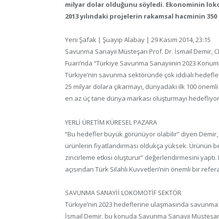
milyar dolar olduğunu söyledi. Ekonominin loko
2013 yılındaki projelerin rakamsal hacminin 35
Yeni Şafak | Şuayip Alabay | 29 Kasım 2014, 23:15
Savunma Sanayii Müsteşarı Prof. Dr. İsmail Demir, 
Fuarı’nda “Türkiye Savunma Sanayiinin 2023 Konumlan
Türkiye’nin savunma sektöründe çok iddialı hedefler
25 milyar dolara çıkarmayı, dünyadaki ilk 100 öneml
en az üç tane dünya markası oluşturmayı hedefliyor
YERLİ ÜRETİM KÜRESEL PAZARA
“Bu hedefler büyük görünüyor olabilir” diyen Demi
ürünlerin fiyatlandırması oldukça yüksek. Ürünün be
zincirleme etkisi oluşturur” değerlendirmesini yaptı.
açısından Türk Silahlı Kuvvetleri’nin önemli bir ref
SAVUNMA SANAYİİ LOKOMOTİF SEKTÖR
Türkiye’nin 2023 hedeflerine ulaşmasında savunma sa
İsmail Demir, bu konuda Savunma Sanayii Müsteşarl