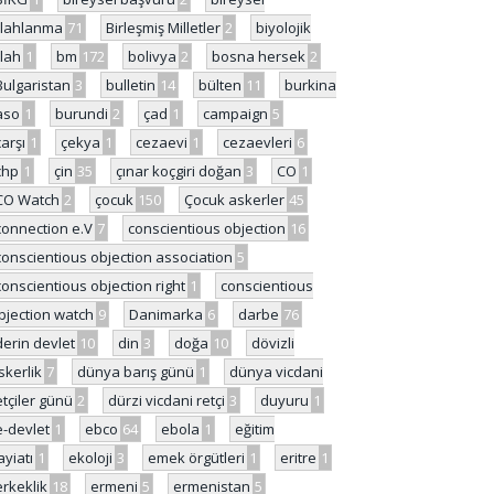
ilahlanma
71
Birleşmiş Milletler
2
biyolojik
ilah
1
bm
172
bolivya
2
bosna hersek
2
Bulgaristan
3
bulletin
14
bülten
11
burkina
aso
1
burundi
2
çad
1
campaign
5
çarşı
1
çekya
1
cezaevi
1
cezaevleri
6
chp
1
çin
35
çınar koçgiri doğan
3
CO
1
CO Watch
2
çocuk
150
Çocuk askerler
45
connection e.V
7
conscientious objection
16
conscientious objection association
5
conscientious objection right
1
conscientious
bjection watch
9
Danimarka
6
darbe
76
derin devlet
10
din
3
doğa
10
dövizli
skerlik
7
dünya barış günü
1
dünya vicdani
etçiler günü
2
dürzi vicdani retçi
3
duyuru
1
e-devlet
1
ebco
64
ebola
1
eğitim
ayiatı
1
ekoloji
3
emek örgütleri
1
eritre
1
erkeklik
18
ermeni
5
ermenistan
5