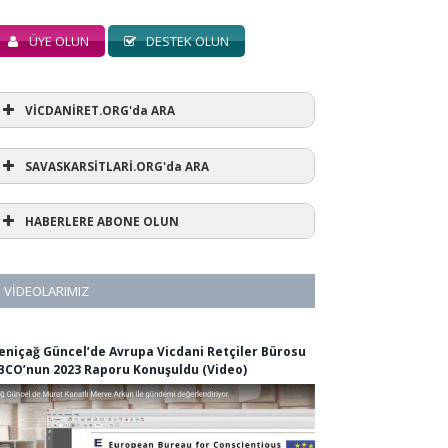
ÜYE OLUN
DESTEK OLUN
VİCDANİRET.ORG'da ARA
SAVASKARSİTLARİ.ORG'da ARA
HABERLERE ABONE OLUN
VIDEOLARIMIZ
eniçağ Güncel’de Avrupa Vicdani Retçiler Bürosu
BCO’nun 2023 Raporu Konuşuldu (Video)