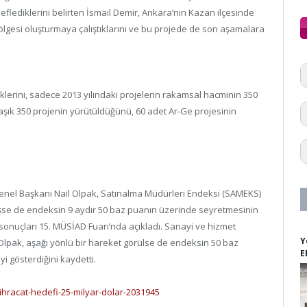
flediklerini belirten İsmail Demir, Ankara’nın Kazan ilçesinde
lgesi oluşturmaya çalıştıklarını ve bu projede de son aşamalara
üklerini, sadece 2013 yılındaki projelerin rakamsal hacminin 350
aşık 350 projenin yürütüldüğünü, 60 adet Ar-Ge projesinin
enel Başkanı Nail Olpak, Satınalma Müdürleri Endeksi (SAMEKS)
şse de endeksin 9 aydır 50 baz puanın üzerinde seyretmesinin
, sonuçları 15. MÜSİAD Fuarı’nda açıkladı. Sanayi ve hizmet
Y
 Olpak, aşağı yönlü bir hareket görülse de endeksin 50 baz
E
i gösterdiğini kaydetti.
hracat-hedefi-25-milyar-dolar-2031945