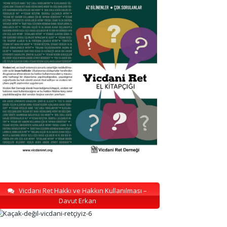
Vicdani Ret Hakkı ve Hakkın Kullanılması –
Davut Erkan