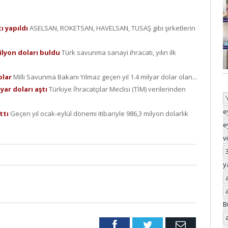
tı yapıldı
ASELSAN, ROKETSAN, HAVELSAN, TUSAŞ gibi şirketlerin
 milyon doları buldu
Türk savunma sanayi ihracatı, yılın ilk
olar
Milli Savunma Bakanı Yılmaz geçen yıl 1.4 milyar dolar olan...
lyar doları aştı
Türkiye İhracatçılar Meclisi (TİM) verilerinden
e
rttı
Geçen yıl ocak-eylül dönemi itibariyle 986,3 milyon dolarlık
e
v
y
B
Facebook
Twitter
Email