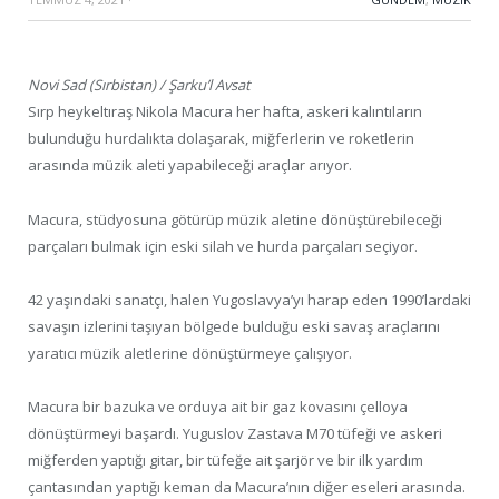
Novi Sad (Sırbistan) / Şarku’l Avsat
Sırp heykeltıraş Nikola Macura her hafta, askeri kalıntıların
bulunduğu hurdalıkta dolaşarak, miğferlerin ve roketlerin
arasında müzik aleti yapabileceği araçlar arıyor.
Macura, stüdyosuna götürüp müzik aletine dönüştürebileceği
parçaları bulmak için eski silah ve hurda parçaları seçiyor.
42 yaşındaki sanatçı, halen Yugoslavya’yı harap eden 1990’lardaki
savaşın izlerini taşıyan bölgede bulduğu eski savaş araçlarını
yaratıcı müzik aletlerine dönüştürmeye çalışıyor.
Macura bir bazuka ve orduya ait bir gaz kovasını çelloya
dönüştürmeyi başardı. Yuguslov Zastava M70 tüfeği ve askeri
miğferden yaptığı gitar, bir tüfeğe ait şarjör ve bir ilk yardım
çantasından yaptığı keman da Macura’nın diğer eseleri arasında.