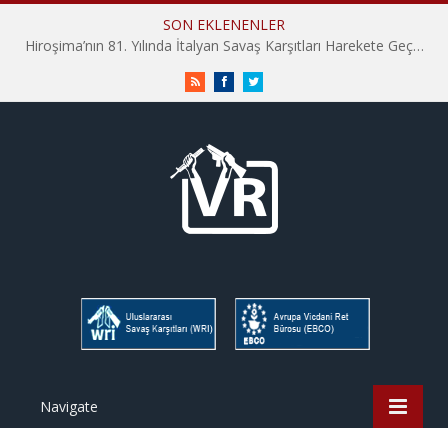
SON EKLENENLER
Hiroşima’nın 81. Yılında İtalyan Savaş Karşıtları Harekete Geçti: “Hatırlamak yeterli değil”
RSS
Facebook
Twitter
Navigate