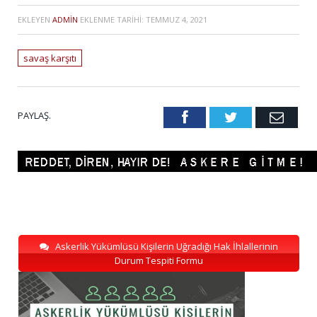
EKLEYEN
ADMIN
EKLENME TARIHI:
TEMMUZ 4, 2021
savaş karşıtı
PAYLAŞ.
Facebook
Twitter
Emai
Askerlik Yükümlüsü Kişilerin Uğradığı Hak İhlallerinin
Durum Tespiti Formu