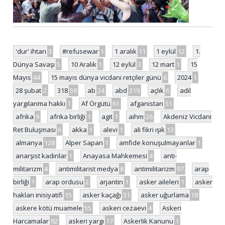
'dur' ihtarı
3
#refusewar
1
1 aralık
11
1 eylül
12
1.
Dünya Savaşı
5
10 Aralık
1
12 eylül
3
12 mart
1
15
Mayıs
44
15 mayıs dünya vicdani retçiler günü
6
2024
1
28 şubat
2
318
59
ab
24
abd
319
açlık
6
adil
yargılanma hakkı
1
Af Örgütü
61
afganistan
31
afrika
9
afrika birliği
1
agit
1
aihm
26
Akdeniz Vicdani
Ret Buluşması
6
akka
1
alevi
1
ali fikri ışık
13
almanya
128
Alper Sapan
1
amfide konuşulmayanlar
1
anarşist kadınlar
1
Anayasa Mahkemesi
4
anti-
militarizm
4
antimilitarist medya
8
antimilitarizm
97
arap
birliği
1
arap ordusu
2
arjantin
1
asker aileleri
1
asker
hakları inisiyatifi
15
asker kaçağı
31
asker uğurlama
18
askere kötü muamele
55
askeri cezaevi
4
Askeri
Harcamalar
92
askeri yargı
17
Askerlik Kanunu
1