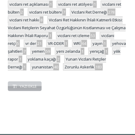
vicdani ret açıklaması
1
vicdani ret atölyesi
1
vicdani ret
bülten
2
vicdani ret bülteni
7
Vicdani Ret Derneği
278
vicdani ret hakkı
8
Vicdani Ret Hakkının İhlali Katmerli Etkisi:
Vicdani Retçilerin Seyahat Özgürlüğünün Kısıtlanması ve Çalışma
Hakkının İhlali Raporu
1
vicdani ret izleme
53
vicdani
retçi
5
vr der
21
VR-DDER
1
WRİ
64
yayın
1
yehova
şahitleri
7
yemen
59
yeni zelanda
1
yeniçağ
1
yılık
rapor
1
yoklama kaçağı
2
Yunan Vicdani Retçiler
Derneği
1
yunanistan
40
Zorunlu Askerlik
183
YAZI EKLE