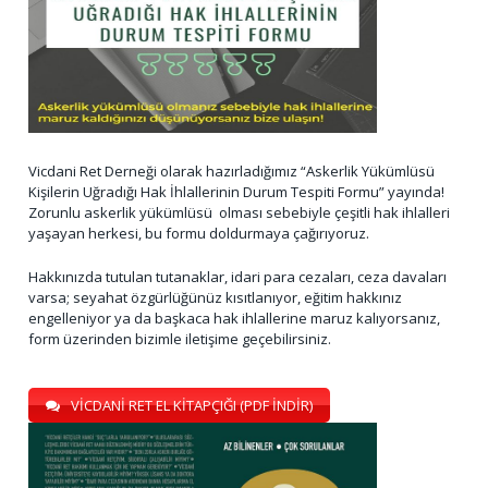
Vicdani Ret Derneği olarak hazırladığımız “Askerlik Yükümlüsü
Kişilerin Uğradığı Hak İhlallerinin Durum Tespiti Formu” yayında!
Zorunlu askerlik yükümlüsü olması sebebiyle çeşitli hak ihlalleri
yaşayan herkesi, bu formu doldurmaya çağırıyoruz.
Hakkınızda tutulan tutanaklar, idari para cezaları, ceza davaları
varsa; seyahat özgürlüğünüz kısıtlanıyor, eğitim hakkınız
engelleniyor ya da başkaca hak ihlallerine maruz kalıyorsanız,
form üzerinden bizimle iletişime geçebilirsiniz.
VİCDANİ RET EL KİTAPÇIĞI (PDF İNDİR)