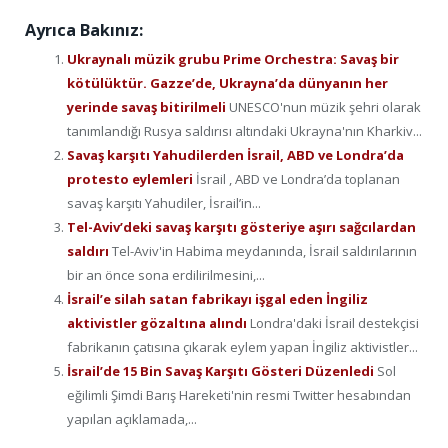
Ayrıca Bakınız:
Ukraynalı müzik grubu Prime Orchestra: Savaş bir
kötülüktür. Gazze’de, Ukrayna’da dünyanın her
yerinde savaş bitirilmeli
UNESCO'nun müzik şehri olarak
tanımlandığı Rusya saldırısı altındaki Ukrayna'nın Kharkiv...
Savaş karşıtı Yahudilerden İsrail, ABD ve Londra’da
protesto eylemleri
İsrail , ABD ve Londra’da toplanan
savaş karşıtı Yahudiler, İsrail’in...
Tel-Aviv’deki savaş karşıtı gösteriye aşırı sağcılardan
saldırı
Tel-Aviv'in Habima meydanında, İsrail saldırılarının
bir an önce sona erdilirilmesini,...
İsrail’e silah satan fabrikayı işgal eden İngiliz
aktivistler gözaltına alındı
Londra'daki İsrail destekçisi
fabrikanın çatısına çıkarak eylem yapan İngiliz aktivistler...
İsrail’de 15 Bin Savaş Karşıtı Gösteri Düzenledi
Sol
eğilimli Şimdi Barış Hareketi'nin resmi Twitter hesabından
yapılan açıklamada,...