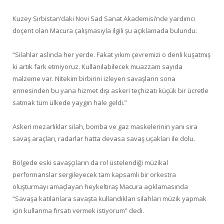
Kuzey Sırbistan’daki Novi Sad Sanat Akademisi’nde yardımcı
doçent olan Macura çalışmasıyla ilgili şu açıklamada bulundu:
“Silahlar aslında her yerde. Fakat yıkım çevremizi o denli kuşatmış
ki artık fark etmiyoruz. Kullanılabilecek muazzam sayıda
malzeme var. Nitekim birbirini izleyen savaşların sona
ermesinden bu yana hizmet dışı askeri teçhizatı küçük bir ücretle
satmak tüm ülkede yaygın hale geldi.”
Askeri mezarlıklar silah, bomba ve gaz maskelerinin yanı sıra
savaş araçları, radarlar hatta devasa savaş uçakları ile dolu.
Bölgede eski savaşçıların da rol üstelendiği müzikal
performanslar sergileyecek tam kapsamlı bir orkestra
oluşturmayı amaçlayan heykeltıraş Macura açıklamasında
“Savaşa katılanlara savaşta kullandıkları silahları müzik yapmak
için kullanma fırsatı vermek istiyorum” dedi.