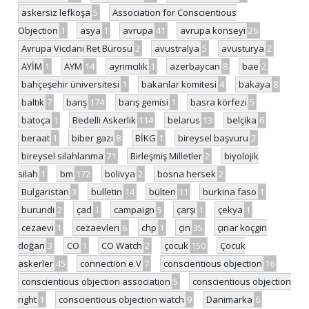
askersiz lefkoşa
5
Association for Conscientious
Objection
1
asya
1
avrupa
41
avrupa konseyi
26
Avrupa Vicdani Ret Bürosu
2
avustralya
5
avusturya
2
AYİM
1
AYM
14
ayrımcılık
1
azerbaycan
8
bae
2
bahçeşehir üniversitesi
1
bakanlar komitesi
4
bakaya
8
baltık
7
barış
174
barış gemisi
1
basra körfezi
5
batoça
1
Bedelli Askerlik
114
belarus
13
belçika
6
beraat
1
biber gazı
8
BİKG
1
bireysel başvuru
2
bireysel silahlanma
71
Birleşmiş Milletler
2
biyolojik
silah
1
bm
172
bolivya
2
bosna hersek
2
Bulgaristan
3
bulletin
14
bülten
11
burkina faso
1
burundi
2
çad
1
campaign
5
çarşı
1
çekya
1
cezaevi
1
cezaevleri
6
chp
1
çin
35
çınar koçgiri
doğan
3
CO
1
CO Watch
2
çocuk
150
Çocuk
askerler
45
connection e.V
7
conscientious objection
16
conscientious objection association
5
conscientious objection
right
1
conscientious objection watch
9
Danimarka
6