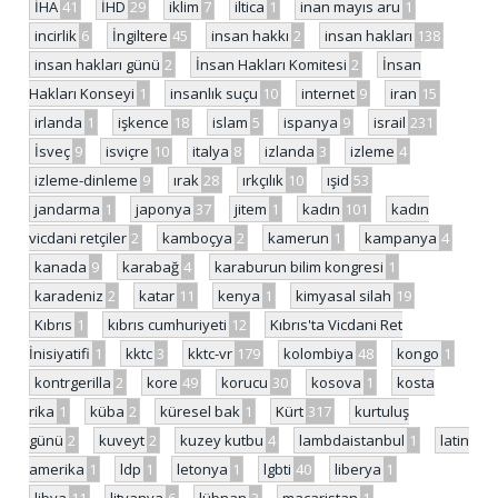
İHA
41
İHD
29
iklim
7
iltica
1
inan mayıs aru
1
incirlik
6
İngiltere
45
insan hakkı
2
insan hakları
138
insan hakları günü
2
İnsan Hakları Komitesi
2
İnsan
Hakları Konseyi
1
insanlık suçu
10
internet
9
iran
15
irlanda
1
işkence
18
islam
5
ispanya
9
israil
231
İsveç
9
isviçre
10
italya
8
izlanda
3
izleme
4
izleme-dinleme
9
ırak
28
ırkçılık
10
ışid
53
jandarma
1
japonya
37
jitem
1
kadın
101
kadın
vicdani retçiler
2
kamboçya
2
kamerun
1
kampanya
4
kanada
9
karabağ
4
karaburun bilim kongresi
1
karadeniz
2
katar
11
kenya
1
kimyasal silah
19
Kıbrıs
1
kıbrıs cumhuriyeti
12
Kıbrıs'ta Vicdani Ret
İnisiyatifi
1
kktc
3
kktc-vr
179
kolombiya
48
kongo
1
kontrgerilla
2
kore
49
korucu
30
kosova
1
kosta
rika
1
küba
2
küresel bak
1
Kürt
317
kurtuluş
günü
2
kuveyt
2
kuzey kutbu
4
lambdaistanbul
1
latin
amerika
1
ldp
1
letonya
1
lgbti
40
liberya
1