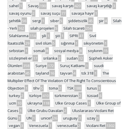
sahel
1
Savaş
190
savaş karşıtı
420
savaş karşıtlığı
3
savaş oyunu
2
savaş suçu
77
savaşa hayır
1
şehitlik
56
sergi
1
siber
5
şiddetsizlik
45
şiir
4
Silah
- Yerli
162
silah projeleri
5
Silah ticareti
256
Silahlanma
114
şili
1
şiö
1
SIPRI
41
Sivil
İtaatsizlik
29
sivil ölüm
5
sığınma
1
sıkıyönetim
1
sırbistan
1
somali
8
sosyal medya
8
soykırım
15
sözleşmeli er
17
srilanka
2
sudan
12
Şüpheli Asker
Ölümleri
358
Suriye
172
Suruç Katliamı
1
suudi
arabistan
45
tayland
16
tayvan
4
tck 318
1
The
Multiplier Effect Of The Violation Of The Right To Conscientious
Objection
1
tihv
5
toma
2
TSK
188
tunus
1
turkey
2
türkiye
410
türkmenistan
2
tüsiad
6
ucm
10
ukrayna
118
Ulke Group Cases
1
Ülke Group of
Cases
1
Ülke Grubu Davaları
2
Uluslararası Vicdani Ret
Günü
1
UN
1
unicef
26
uruguay
1
uzay
1
vegan
3
Venezuela
1
venezuella
2
Vicdani Ret
1302