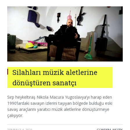
Silahları müzik aletlerine
dönüştüren sanatçı
Sırp heykeltıraş Nikola Macura Yugoslavya’yı harap eden
1990’lardaki savaşın izlerini taşıyan bölgede bulduğu eski
savaş araçlarını yaratıcı müzik aletlerine dönüştürmeye
çalışıyor.
TEMMUZ 4, 2021
·
GÜNDEM
,
MÜZIK