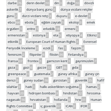
darbe
76
derin devlet
10
din
3
doğa
10
dövizli
askerlik
7
dünya barış günü
1
dünya vicdani retçiler
günü
2
dürzi vicdani retçi
3
duyuru
1
e-devlet
1
ebco
64
ebola
1
eğitim zayiatı
1
ekoloji
3
emek
örgütleri
1
eritre
1
erkeklik
18
ermeni
5
ermenistan
5
estonya
2
eta
5
etiyopya
4
Etkiniz
1
etkinlik
1
European Court of Human Rights
1
Evrensel
Periyodik İnceleme
2
ezidi
1
fas
1
faşizm
4
feminizm
2
filipinler
6
filistin
36
Finlandiya
9
fransa
37
frontex
1
garnizon kent
1
gayrimüslim
7
gaza
1
gazi
6
gazze
13
GBT
86
gıda
1
greenpeace
1
guatemala
2
güney afrika
1
güney çin
denizi
3
güney sudan
16
gürcistan
2
güvenlik
35
hafif
silahlar
3
haiti
1
halkı askerlikten soğutma
1
hamas
2
hayvan
20
hidrojen bombası
3
hindistan
12
hirosima-
nagasaki
16
hırvatistan
1
hollanda
5
hrw
31
Human
Rights Committee
1
iç güvenlik
67
ICAN
3
IFOR
2