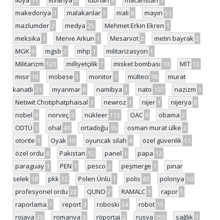
libya
11
litvanya
6
lübnan
3
macaristan
1
makedonya
1
malakanlar
3
mali
8
mayın
51
mazlumder
2
medya
25
Mehmet Erkin Ekren
1
meksika
1
Merve Arkun
1
Mesarvot
2
metin bayrak
2
MGK
9
mgsb
2
mhp
1
militarizasyon
1
Militarizm
123
milliyetçilik
7
misket bombası
10
MİT
12
mısır
16
mobese
1
monitor
1
mülteci
76
murat
kanatlı
21
myanmar
8
namibya
1
nato
107
nazizm
1
Netiwit Chotiphatphaisal
1
newroz
1
nijer
1
nijerya
8
nobel
9
norveç
3
nükleer
113
OAC
9
obama
2
ODTÜ
1
ohal
43
ortadoğu
15
osman murat ülke
2
otorite
1
Oyak
10
oyuncak silah
4
özel güvenlik
11
özel ordu
4
Pakistan
12
panel
1
papa
12
paraguay
1
PEN
1
pesco
2
peşmerge
1
pınar
selek
18
pkk
12
Polen Ünlü
1
polis
43
polonya
10
profesyonel ordu
22
QUNO
2
RAMALC
1
rapor
5
raporlama
1
report
3
roboski
34
robot
15
rojava
39
romanya
3
röportaj
2
rusya
150
sağlık
1