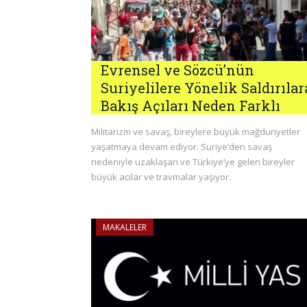
Evrensel ve Sözcü’nün
Suriyelilere Yönelik Saldırılar
Bakış Açıları Neden Farklı
Militarizm ve savaş, bireylere büyük mağduriyetler
yaşatmaya devam ediyor. Suriye’den savaş
nedeniyle uzaklaşan ve Türkiye’ye gelen bireyler
büyük acılar ve travmalar yaşıyor.
MAKALELER