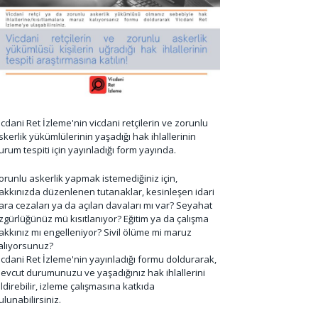
icdani Ret İzleme'nin vicdani retçilerin ve zorunlu
skerlik yükümlülerinin yaşadığı hak ihlallerinin
urum tespiti için yayınladığı form yayında.
orunlu askerlik yapmak istemediğiniz için,
akkınızda düzenlenen tutanaklar, kesinleşen idari
ara cezaları ya da açılan davaları mı var? Seyahat
zgürlüğünüz mü kısıtlanıyor? Eğitim ya da çalışma
akkınız mı engelleniyor? Sivil ölüme mi maruz
alıyorsunuz?
icdani Ret İzleme'nin yayınladığı formu doldurarak,
evcut durumunuzu ve yaşadığınız hak ihlallerini
ildirebilir, izleme çalışmasına katkıda
ulunabilirsiniz.