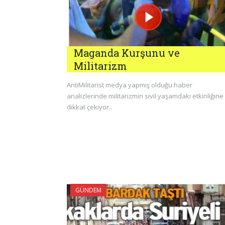
Maganda Kurşunu ve
Militarizm
AntiMilitarist medya yapmış olduğu haber
analizlerinde militarizmin sivil yaşamdaki etkinliğine
dikkat çekiyor..
GÜNDEM