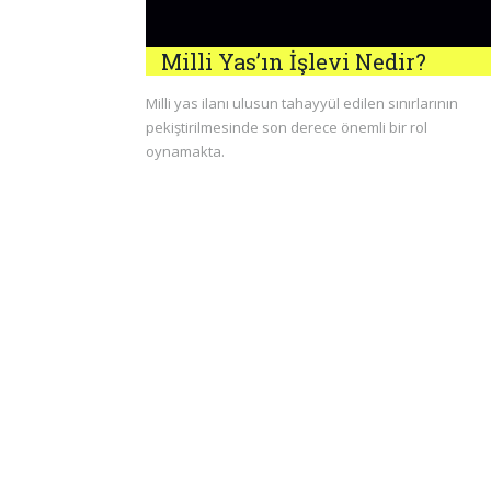
Milli Yas’ın İşlevi Nedir?
Milli yas ilanı ulusun tahayyül edilen sınırlarının
pekiştirilmesinde son derece önemli bir rol
oynamakta.