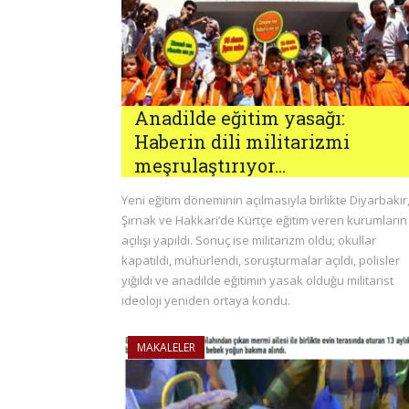
Anadilde eğitim yasağı:
Haberin dili militarizmi
meşrulaştırıyor…
Yeni eğitim döneminin açılmasıyla birlikte Diyarbakır
Şırnak ve Hakkari’de Kürtçe eğitim veren kurumların
açılışı yapıldı. Sonuç ise militarizm oldu; okullar
kapatıldı, mühürlendi, soruşturmalar açıldı, polisler
yığıldı ve anadilde eğitimin yasak olduğu militarist
ideoloji yeniden ortaya kondu.
MAKALELER