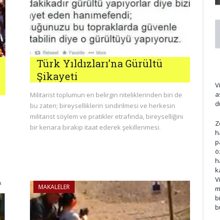
Türk Yıldızları’na Gürültü
Şikayeti
V
a
Militarist toplumun en belirgin niteliklerinden biri de
d
bu zaten; bireyselliklerin sindirilmesi ve herkesin
,
militarist söylem ve pratikler etrafında, bireyselliğini
Z
bir kenara bırakıp itaat ederek şekillenmesi.
h
p
ö
h
k
V
MAKALELER
m
b
b