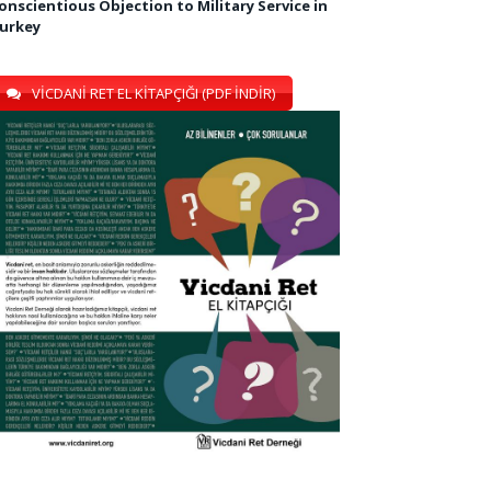
onscientious Objection to Military Service in
urkey
VİCDANİ RET EL KİTAPÇIĞI (PDF İNDİR)