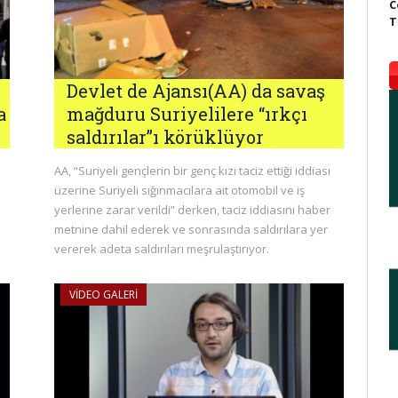
C
T
Devlet de Ajansı(AA) da savaş
a
mağduru Suriyelilere “ırkçı
saldırılar”ı körüklüyor
AA, “Suriyeli gençlerin bir genç kızı taciz ettiği iddiası
üzerine Suriyeli sığınmacılara ait otomobil ve iş
yerlerine zarar verildi” derken, taciz iddiasını haber
metnine dahil ederek ve sonrasında saldırılara yer
vererek adeta saldırıları meşrulaştırıyor.
VIDEO GALERI