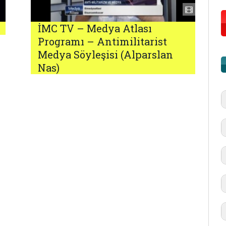
İMC TV – Medya Atlası
Programı – Antimilitarist
Medya Söyleşisi (Alparslan
Nas)
#
'd