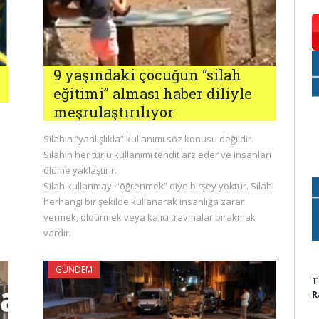
9 yaşındaki çocuğun “silah
eğitimi” alması haber diliyle
meşrulaştırılıyor
Silahın “yanlışlıkla” kullanımı söz konusu değildir.
Silahın her türlü kullanımı tehdit arz eder ve insanları
ölüme yaklaştırır.
Silah kullanmayı “öğrenmek” diye birşey yoktur. Silahı
herhangi bir şekilde kullanarak insanlığa zarar
vermek, öldürmek veya kalıcı travmalar bırakmak
vardır.
GÜNDEM
T
R