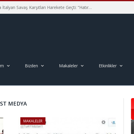
Hiroşima’nın 81. Yılında İtalyan Savaş Karşıtları Harekete Geçti: “Hatırlamak yeterli değil”
em
Bizden
Makaleler
Etkinlikler
IST MEDYA
MAKALELER