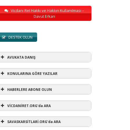
Vicdani Ret Hakkı ve Hakkın Kullanılması –
Davut Erkan
DESTEK OLUN
AVUKATA DANIŞ
KONULARINA GÖRE YAZILAR
HABERLERE ABONE OLUN
KONULARINA GÖRE YAZILAR
VİCDANİRET.ORG'da ARA
AVUKATA DANIŞ
(1)
SAVASKARSİTLARİ.ORG'da ARA
refusewar
(3)
ur' ihtarı