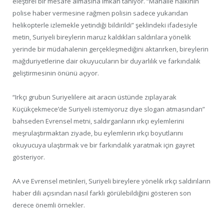
eleştirel bir mesafe almasına imkan tanıyor. “Mahalle halkının
polise haber vermesine rağmen polisin sadece yukarıdan
helikopterle izlemekle yetindiği bildirildi” şeklindeki ifadesiyle
metin, Suriyeli bireylerin maruz kaldıkları saldırılara yönelik
yerinde bir müdahalenin gerçekleşmediğini aktarırken, bireylerin
mağduriyetlerine dair okuyucuların bir duyarlılık ve farkındalık
geliştirmesinin önünü açıyor.
“Irkçı grubun Suriyelilere ait aracın üstünde zıplayarak
Küçükçekmece’de Suriyeli istemiyoruz diye slogan atmasından”
bahseden Evrensel metni, saldırganların ırkçı eylemlerini
meşrulaştırmaktan ziyade, bu eylemlerin ırkçı boyutlarını
okuyucuya ulaştırmak ve bir farkındalık yaratmak için gayret
gösteriyor.
AA ve Evrensel metinleri, Suriyeli bireylere yönelik ırkçı saldırıların
haber dili açısından nasıl farklı görülebildiğini gösteren son
derece önemli örnekler.