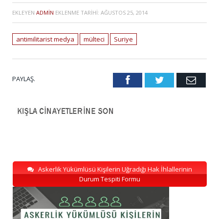
EKLEYEN
ADMIN
EKLENME TARIHI:
AĞUSTOS 25, 2014
antimilitarist medya
mülteci
Suriye
PAYLAŞ.
Facebook
Twitter
Emai
Askerlik Yükümlüsü Kişilerin Uğradığı Hak İhlallerinin
Durum Tespiti Formu