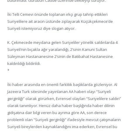
bulunmadı. Gurubun Cadde üzerinde bekleyişi sürüyor.
İki Telli Cemevi önünde toplanan ırkçı grup tahrip ettikleri
Suriyelilere ait aracın üstünde zıplayarak Küçükçekmece’de
Suriyeli istemiyoruz diye slogan atıyor.
K. Çekmecede meydana gelen Suriyeliler yönelik saldırılarda 4
Suriyeli’nin bıçakla ağır yaralandığı, 2’sinin Kanuni Sultan
Süleyman Hastananesine 2’sinin de Batıbahat Hastanesine
kaldırıldığı bildirildi.
*
İki haber arasında en önemli farklılık başlıklarda gözleniyor. Al
Jazeera Turk sitesinde yayınlanan AA haberi olayı “Suriyeli
gerginliği” olarak görürken, Evrensel olayları “Suriyelilere saldırı”
olarak tanımlıyor. Henüz daha haber başlığında haber dilinin
gidişatına dair bilgi veren bu ayrıma göre AA, son derece
problemli olan “Suriyeli gerginliği” ifadesiyle mevcut çatışmaların
Suriyeli bireylerden kaynaklandığını ima ederken, Evrensel bu