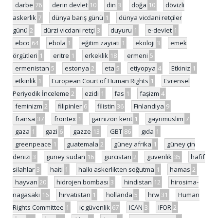
darbe
76
derin devlet
10
din
3
doğa
10
dövizli
askerlik
7
dünya barış günü
1
dünya vicdani retçiler
günü
2
dürzi vicdani retçi
3
duyuru
1
e-devlet
1
ebco
64
ebola
1
eğitim zayiatı
1
ekoloji
3
emek
örgütleri
1
eritre
1
erkeklik
18
ermeni
5
ermenistan
5
estonya
2
eta
5
etiyopya
4
Etkiniz
1
etkinlik
1
European Court of Human Rights
1
Evrensel
Periyodik İnceleme
2
ezidi
1
fas
1
faşizm
4
feminizm
2
filipinler
6
filistin
36
Finlandiya
9
fransa
37
frontex
1
garnizon kent
1
gayrimüslim
7
gaza
1
gazi
6
gazze
13
GBT
86
gıda
1
greenpeace
1
guatemala
2
güney afrika
1
güney çin
denizi
3
güney sudan
16
gürcistan
2
güvenlik
35
hafif
silahlar
3
haiti
1
halkı askerlikten soğutma
1
hamas
2
hayvan
20
hidrojen bombası
3
hindistan
12
hirosima-
nagasaki
16
hırvatistan
1
hollanda
5
hrw
31
Human
Rights Committee
1
iç güvenlik
67
ICAN
3
IFOR
2