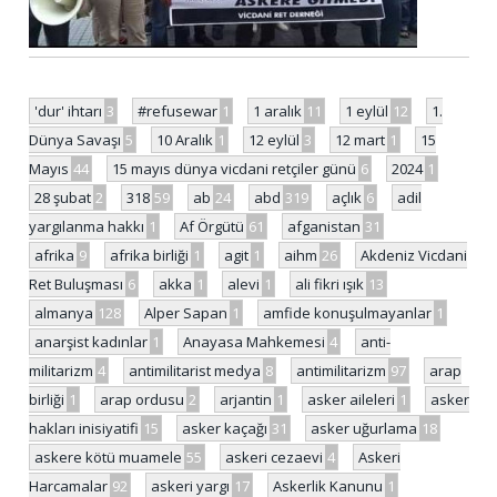
'dur' ihtarı
3
#refusewar
1
1 aralık
11
1 eylül
12
1.
Dünya Savaşı
5
10 Aralık
1
12 eylül
3
12 mart
1
15
Mayıs
44
15 mayıs dünya vicdani retçiler günü
6
2024
1
28 şubat
2
318
59
ab
24
abd
319
açlık
6
adil
yargılanma hakkı
1
Af Örgütü
61
afganistan
31
afrika
9
afrika birliği
1
agit
1
aihm
26
Akdeniz Vicdani
Ret Buluşması
6
akka
1
alevi
1
ali fikri ışık
13
almanya
128
Alper Sapan
1
amfide konuşulmayanlar
1
anarşist kadınlar
1
Anayasa Mahkemesi
4
anti-
militarizm
4
antimilitarist medya
8
antimilitarizm
97
arap
birliği
1
arap ordusu
2
arjantin
1
asker aileleri
1
asker
hakları inisiyatifi
15
asker kaçağı
31
asker uğurlama
18
askere kötü muamele
55
askeri cezaevi
4
Askeri
Harcamalar
92
askeri yargı
17
Askerlik Kanunu
1