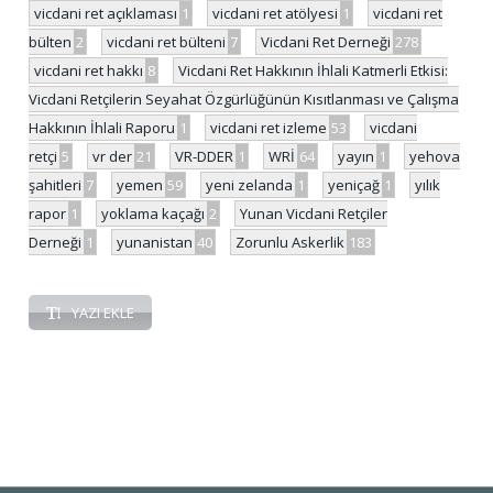
vicdani ret açıklaması
1
vicdani ret atölyesi
1
vicdani ret
bülten
2
vicdani ret bülteni
7
Vicdani Ret Derneği
278
vicdani ret hakkı
8
Vicdani Ret Hakkının İhlali Katmerli Etkisi:
Vicdani Retçilerin Seyahat Özgürlüğünün Kısıtlanması ve Çalışma
Hakkının İhlali Raporu
1
vicdani ret izleme
53
vicdani
retçi
5
vr der
21
VR-DDER
1
WRİ
64
yayın
1
yehova
şahitleri
7
yemen
59
yeni zelanda
1
yeniçağ
1
yılık
rapor
1
yoklama kaçağı
2
Yunan Vicdani Retçiler
Derneği
1
yunanistan
40
Zorunlu Askerlik
183
YAZI EKLE