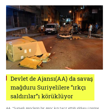
Devlet de Ajansı(AA) da savaş
mağduru Suriyelilere “ırkçı
saldırılar”ı körüklüyor
AA, “Suriyeli gençlerin bir genç kızı taciz ettiği iddiası üzerine