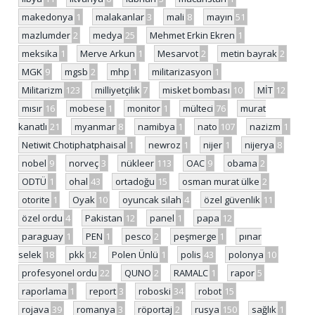
makedonya
1
malakanlar
3
mali
8
mayın
51
mazlumder
2
medya
25
Mehmet Erkin Ekren
1
meksika
1
Merve Arkun
1
Mesarvot
2
metin bayrak
2
MGK
9
mgsb
2
mhp
1
militarizasyon
1
Militarizm
123
milliyetçilik
7
misket bombası
10
MİT
12
mısır
16
mobese
1
monitor
1
mülteci
76
murat
kanatlı
21
myanmar
8
namibya
1
nato
107
nazizm
1
Netiwit Chotiphatphaisal
1
newroz
1
nijer
1
nijerya
8
nobel
9
norveç
3
nükleer
113
OAC
9
obama
2
ODTÜ
1
ohal
43
ortadoğu
15
osman murat ülke
2
otorite
1
Oyak
10
oyuncak silah
4
özel güvenlik
11
özel ordu
4
Pakistan
12
panel
1
papa
12
paraguay
1
PEN
1
pesco
2
peşmerge
1
pınar
selek
18
pkk
12
Polen Ünlü
1
polis
43
polonya
10
profesyonel ordu
22
QUNO
2
RAMALC
1
rapor
5
raporlama
1
report
3
roboski
34
robot
15
rojava
39
romanya
3
röportaj
2
rusya
150
sağlık
1