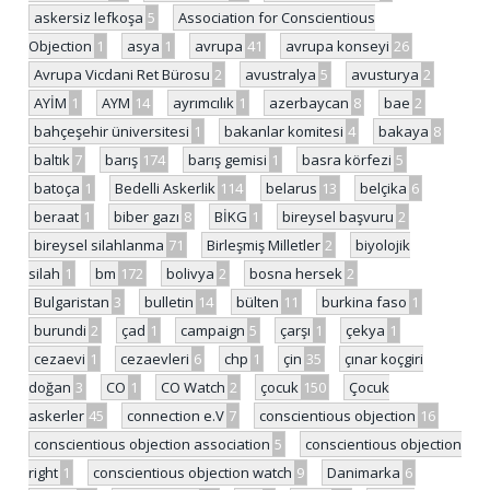
askersiz lefkoşa
5
Association for Conscientious
Objection
1
asya
1
avrupa
41
avrupa konseyi
26
Avrupa Vicdani Ret Bürosu
2
avustralya
5
avusturya
2
AYİM
1
AYM
14
ayrımcılık
1
azerbaycan
8
bae
2
bahçeşehir üniversitesi
1
bakanlar komitesi
4
bakaya
8
baltık
7
barış
174
barış gemisi
1
basra körfezi
5
batoça
1
Bedelli Askerlik
114
belarus
13
belçika
6
beraat
1
biber gazı
8
BİKG
1
bireysel başvuru
2
bireysel silahlanma
71
Birleşmiş Milletler
2
biyolojik
silah
1
bm
172
bolivya
2
bosna hersek
2
Bulgaristan
3
bulletin
14
bülten
11
burkina faso
1
burundi
2
çad
1
campaign
5
çarşı
1
çekya
1
cezaevi
1
cezaevleri
6
chp
1
çin
35
çınar koçgiri
doğan
3
CO
1
CO Watch
2
çocuk
150
Çocuk
askerler
45
connection e.V
7
conscientious objection
16
conscientious objection association
5
conscientious objection
right
1
conscientious objection watch
9
Danimarka
6