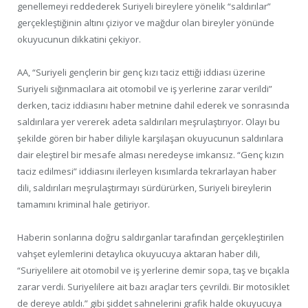
genellemeyi reddederek Suriyeli bireylere yönelik “saldırılar”
gerçekleştiğinin altını çiziyor ve mağdur olan bireyler yönünde
okuyucunun dikkatini çekiyor.
AA, “Suriyeli gençlerin bir genç kızı taciz ettiği iddiası üzerine
Suriyeli sığınmacılara ait otomobil ve iş yerlerine zarar verildi”
derken, taciz iddiasını haber metnine dahil ederek ve sonrasında
saldırılara yer vererek adeta saldırıları meşrulaştırıyor. Olayı bu
şekilde gören bir haber diliyle karşılaşan okuyucunun saldırılara
dair eleştirel bir mesafe alması neredeyse imkansız. “Genç kızın
taciz edilmesi” iddiasını ilerleyen kısımlarda tekrarlayan haber
dili, saldırıları meşrulaştırmayı sürdürürken, Suriyeli bireylerin
tamamını kriminal hale getiriyor.
Haberin sonlarına doğru saldırganlar tarafından gerçekleştirilen
vahşet eylemlerini detaylıca okuyucuya aktaran haber dili,
“Suriyelilere ait otomobil ve iş yerlerine demir sopa, taş ve bıçakla
zarar verdi. Suriyelilere ait bazı araçlar ters çevrildi. Bir motosiklet
de dereye atıldı.” gibi şiddet sahnelerini grafik halde okuyucuya