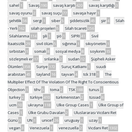
sahel
1
Savaş
190
savaş karşıtı
420
savaş karşıtlığı
3
savaş oyunu
2
savaş suçu
77
savaşa hayır
1
şehitlik
56
sergi
1
siber
5
şiddetsizlik
45
şiir
4
Silah
- Yerli
162
silah projeleri
5
Silah ticareti
256
Silahlanma
114
şili
1
şiö
1
SIPRI
41
Sivil
İtaatsizlik
29
sivil ölüm
5
sığınma
1
sıkıyönetim
1
sırbistan
1
somali
8
sosyal medya
8
soykırım
15
sözleşmeli er
17
srilanka
2
sudan
12
Şüpheli Asker
Ölümleri
358
Suriye
172
Suruç Katliamı
1
suudi
arabistan
45
tayland
16
tayvan
4
tck 318
1
The
Multiplier Effect Of The Violation Of The Right To Conscientious
Objection
1
tihv
5
toma
2
TSK
188
tunus
1
turkey
2
türkiye
410
türkmenistan
2
tüsiad
6
ucm
10
ukrayna
118
Ulke Group Cases
1
Ülke Group of
Cases
1
Ülke Grubu Davaları
2
Uluslararası Vicdani Ret
Günü
1
UN
1
unicef
26
uruguay
1
uzay
1
vegan
3
Venezuela
1
venezuella
2
Vicdani Ret
1302