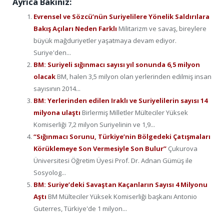
Ayrıca Bakınız:
Evrensel ve Sözcü’nün Suriyelilere Yönelik Saldırılara
Bakış Açıları Neden Farklı
Militarizm ve savaş, bireylere
büyük mağduriyetler yaşatmaya devam ediyor.
Suriye'den...
BM: Suriyeli sığınmacı sayısı yıl sonunda 6,5 milyon
olacak
BM, halen 3,5 milyon olan yerlerinden edilmiş insan
sayısının 2014...
BM: Yerlerinden edilen Iraklı ve Suriyelilerin sayısı 14
milyona ulaştı
Birlermiş Milletler Mülteciler Yüksek
Komiserliği 7,2 milyon Suriyelinin ve 1,9...
“Sığınmacı Sorunu, Türkiye’nin Bölgedeki Çatışmaları
Körüklemeye Son Vermesiyle Son Bulur”
Çukurova
Üniversitesi Öğretim Üyesi Prof. Dr. Adnan Gümüş ile
Sosyolog...
BM: Suriye’deki Savaştan Kaçanların Sayısı 4 Milyonu
Aştı
BM Mülteciler Yüksek Komiserliği başkanı Antonio
Guterres, Türkiye'de 1 milyon...