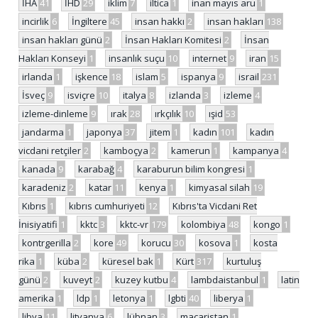
İHA
41
İHD
29
iklim
7
iltica
1
inan mayıs aru
1
incirlik
6
İngiltere
45
insan hakkı
2
insan hakları
138
insan hakları günü
2
İnsan Hakları Komitesi
2
İnsan
Hakları Konseyi
1
insanlık suçu
10
internet
9
iran
15
irlanda
1
işkence
18
islam
5
ispanya
9
israil
231
İsveç
9
isviçre
10
italya
8
izlanda
3
izleme
4
izleme-dinleme
9
ırak
28
ırkçılık
10
ışid
53
jandarma
1
japonya
37
jitem
1
kadın
101
kadın
vicdani retçiler
2
kamboçya
2
kamerun
1
kampanya
4
kanada
9
karabağ
4
karaburun bilim kongresi
1
karadeniz
2
katar
11
kenya
1
kimyasal silah
19
Kıbrıs
1
kıbrıs cumhuriyeti
12
Kıbrıs'ta Vicdani Ret
İnisiyatifi
1
kktc
3
kktc-vr
179
kolombiya
48
kongo
1
kontrgerilla
2
kore
49
korucu
30
kosova
1
kosta
rika
1
küba
2
küresel bak
1
Kürt
317
kurtuluş
günü
2
kuveyt
2
kuzey kutbu
4
lambdaistanbul
1
latin
amerika
1
ldp
1
letonya
1
lgbti
40
liberya
1
libya
11
litvanya
6
lübnan
3
macaristan
1