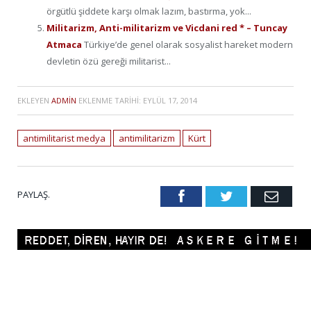
örgütlü şiddete karşı olmak lazım, bastırma, yok...
Militarizm, Anti-militarizm ve Vicdani red * – Tuncay
Atmaca
Türkiye’de genel olarak sosyalist hareket modern
devletin özü gereği militarist...
EKLEYEN
ADMIN
EKLENME TARIHI:
EYLÜL 17, 2014
antimilitarist medya
antimilitarizm
Kürt
PAYLAŞ.
Facebook
Twitter
Emai