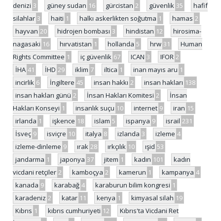
denizi
3
güney sudan
16
gürcistan
2
güvenlik
35
hafif
silahlar
3
haiti
1
halkı askerlikten soğutma
1
hamas
2
hayvan
20
hidrojen bombası
3
hindistan
12
hirosima-
nagasaki
16
hırvatistan
1
hollanda
5
hrw
31
Human
Rights Committee
1
iç güvenlik
67
ICAN
3
IFOR
2
İHA
41
İHD
29
iklim
7
iltica
1
inan mayıs aru
1
incirlik
6
İngiltere
45
insan hakkı
2
insan hakları
138
insan hakları günü
2
İnsan Hakları Komitesi
2
İnsan
Hakları Konseyi
1
insanlık suçu
10
internet
9
iran
15
irlanda
1
işkence
18
islam
5
ispanya
9
israil
231
İsveç
9
isviçre
10
italya
8
izlanda
3
izleme
4
izleme-dinleme
9
ırak
28
ırkçılık
10
ışid
53
jandarma
1
japonya
37
jitem
1
kadın
101
kadın
vicdani retçiler
2
kamboçya
2
kamerun
1
kampanya
4
kanada
9
karabağ
4
karaburun bilim kongresi
1
karadeniz
2
katar
11
kenya
1
kimyasal silah
19
Kıbrıs
1
kıbrıs cumhuriyeti
12
Kıbrıs'ta Vicdani Ret