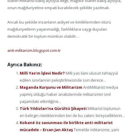
olanın militarist bakış açısıyla değil, mağdur olanın bakış açısıyla,
onun mağduriyetine empati kurabilecek şekilde yazılmalı.
Ancak bu şekilde insanların aidiyet ve kimliklerinden ötürü
mağduriyetlerin yaşanmadığı, farklılıklara saygı duyulan
demokratik bir toplum mümkün olabilir…
anti-militarizm.blogspot.com.tr
Ayrıca Bakınız:
Milli Yas’ın İşlevi Nedir?
Milli yas ilanı ulusun tahayyül
edilen sınırlarının pekiştirilmesinde son derece...
Maganda Kurşunu ve Militarizm
AntiMilitarist medya
yapmış olduğu haber analizlerinde militarizmin sivil
yaşamdaki etkinliğine...
Türk Yıldızları’na Gürültü Şikayeti
Militarist toplumun
en belirgin niteliklerinden biri de bu zaten; bireyselliklerin...
Kobané öz savunması ile birlikte anti-militarist
mücadele – Ercan Jan Aktaş
Temelde militarizme, yani