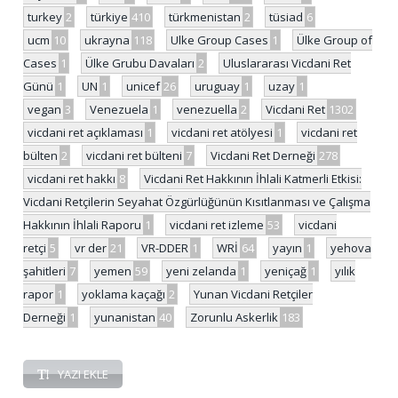
turkey
2
türkiye
410
türkmenistan
2
tüsiad
6
ucm
10
ukrayna
118
Ulke Group Cases
1
Ülke Group of
Cases
1
Ülke Grubu Davaları
2
Uluslararası Vicdani Ret
Günü
1
UN
1
unicef
26
uruguay
1
uzay
1
vegan
3
Venezuela
1
venezuella
2
Vicdani Ret
1302
vicdani ret açıklaması
1
vicdani ret atölyesi
1
vicdani ret
bülten
2
vicdani ret bülteni
7
Vicdani Ret Derneği
278
vicdani ret hakkı
8
Vicdani Ret Hakkının İhlali Katmerli Etkisi:
Vicdani Retçilerin Seyahat Özgürlüğünün Kısıtlanması ve Çalışma
Hakkının İhlali Raporu
1
vicdani ret izleme
53
vicdani
retçi
5
vr der
21
VR-DDER
1
WRİ
64
yayın
1
yehova
şahitleri
7
yemen
59
yeni zelanda
1
yeniçağ
1
yılık
rapor
1
yoklama kaçağı
2
Yunan Vicdani Retçiler
Derneği
1
yunanistan
40
Zorunlu Askerlik
183
YAZI EKLE