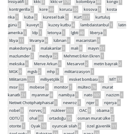
İnisiyatifi
1
kktc
3
kktc-vr
179
kolombiya
48
kongo
1
kontrgerilla
2
kore
49
korucu
30
kosova
1
kosta
rika
1
küba
2
küresel bak
1
Kürt
317
kurtuluş
günü
2
kuveyt
2
kuzey kutbu
4
lambdaistanbul
1
latin
amerika
1
ldp
1
letonya
1
lgbti
40
liberya
1
libya
11
litvanya
6
lübnan
3
macaristan
1
makedonya
1
malakanlar
3
mali
8
mayın
51
mazlumder
2
medya
25
Mehmet Erkin Ekren
1
meksika
1
Merve Arkun
1
Mesarvot
2
metin bayrak
2
MGK
9
mgsb
2
mhp
1
militarizasyon
1
Militarizm
123
milliyetçilik
7
misket bombası
10
MİT
12
mısır
16
mobese
1
monitor
1
mülteci
76
murat
kanatlı
21
myanmar
8
namibya
1
nato
107
nazizm
1
Netiwit Chotiphatphaisal
1
newroz
1
nijer
1
nijerya
8
nobel
9
norveç
3
nükleer
113
OAC
9
obama
2
ODTÜ
1
ohal
43
ortadoğu
15
osman murat ülke
2
otorite
1
Oyak
10
oyuncak silah
4
özel güvenlik
11
özel ordu
4
Pakistan
12
panel
1
papa
12