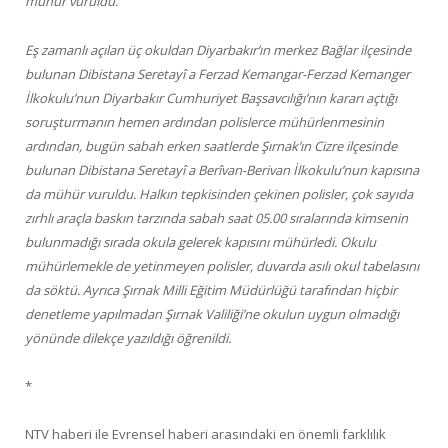
mühür vuruldu.
Eş zamanlı açılan üç okuldan Diyarbakır’ın merkez Bağlar ilçesinde
bulunan Dibistana Seretayî a Ferzad Kemangar-Ferzad Kemanger
İlkokulu’nun Diyarbakır Cumhuriyet Başsavcılığı’nın kararı açtığı
soruşturmanın hemen ardından polislerce mühürlenmesinin
ardından, bugün sabah erken saatlerde Şırnak’ın Cizre ilçesinde
bulunan Dibistana Seretayî a Berîvan-Berivan İlkokulu’nun kapısına
da mühür vuruldu. Halkın tepkisinden çekinen polisler, çok sayıda
zırhlı araçla baskın tarzında sabah saat 05.00 sıralarında kimsenin
bulunmadığı sırada okula gelerek kapısını mühürledi. Okulu
mühürlemekle de yetinmeyen polisler, duvarda asılı okul tabelasını
da söktü. Ayrıca Şırnak Milli Eğitim Müdürlüğü tarafından hiçbir
denetleme yapılmadan Şırnak Valiliği’ne okulun uygun olmadığı
yönünde dilekçe yazıldığı öğrenildi.
*
NTV haberi ile Evrensel haberi arasındaki en önemli farklılık