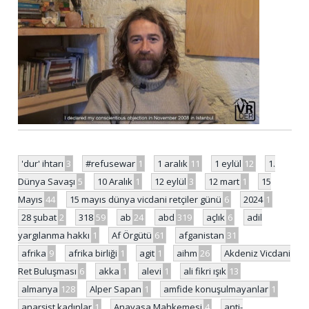
'dur' ihtarı
3
#refusewar
1
1 aralık
11
1 eylül
12
1.
Dünya Savaşı
5
10 Aralık
1
12 eylül
3
12 mart
1
15
Mayıs
44
15 mayıs dünya vicdani retçiler günü
6
2024
1
28 şubat
2
318
59
ab
24
abd
319
açlık
6
adil
yargılanma hakkı
1
Af Örgütü
61
afganistan
31
afrika
9
afrika birliği
1
agit
1
aihm
26
Akdeniz Vicdani
Ret Buluşması
6
akka
1
alevi
1
ali fikri ışık
13
almanya
128
Alper Sapan
1
amfide konuşulmayanlar
1
anarşist kadınlar
1
Anayasa Mahkemesi
4
anti-