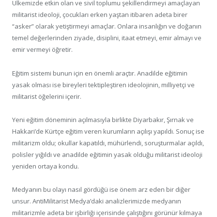
Ülkemizde etkin olan ve sivil toplumu şekillendirmeyi amaçlayan
militarist ideoloji, çocukları erken yaştan itibaren adeta birer
“asker” olarak yetiştirmeyi amaçlar. Onlara insanlığın ve doğanın
temel değerlerinden ziyade, disiplini, itaat etmeyi, emir almayı ve
emir vermeyi öğretir.
Eğitim sistemi bunun için en önemli araçtır. Anadilde eğitimin
yasak olması ise bireyleri tektipleştiren ideolojinin, milliyetçi ve
militarist öğelerini içerir.
Yeni eğitim döneminin açılmasıyla birlikte Diyarbakır, Şırnak ve
Hakkari’de Kürtçe eğitim veren kurumların açılışı yapıldı. Sonuç ise
militarizm oldu; okullar kapatıldı, mühürlendi, soruşturmalar açıldı,
polisler yığıldı ve anadilde eğitimin yasak olduğu militarist ideoloji
yeniden ortaya kondu.
Medyanın bu olayı nasıl gördüğü ise önem arz eden bir diğer
unsur. AntiMilitarist Medya’daki analizlerimizde medyanın
militarizmle adeta bir işbirliği içerisinde çalıştığını görünür kılmaya