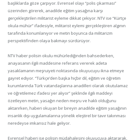
başlıklarda göze çarpıyor. Evrensel olayı “polis çıkarması”
üzerinden görerek, anadilde eğitim yasağına karşı
gerçekleştirilen militarist eyleme dikkat çekiyor. NTV ise “Kürtçe
okula mühür” ifadesiyle, militarist eylemi gerçekleştiren algının
tarafında konumlanıyor ve metin boyunca da militarizm
perspektifinden olaya bakmayı sürdürüyor.
NTV haber polisin okulu mühürlediğinden bahsederken,
anayasanın ilgili maddesine referans vererek adeta
yasaklamanın meşruiyeti noktasında okuyucuyu ikna etmeye
gayret ediyor. “Türkçe’den başka hiçbir dil, eğitim ve öğretim
kurumlarında Türk vatandaşlarına anadilleri olarak okutulamaz
ve öğretilemez ifadesi yer alıyor” şeklinde ilgili maddeyi
özetleyen metin, yasağın neden meşru ve haklı olduğunu
aktarırken, haberi okuyan bir bireyin anadilde eğitim yasağının
insanlık dışı uygulamalarına yönelik eleştirel bir tavır takınması
neredeyse imkansız hale geliyor.
Evrensel haberi ise polisin müdahalesini okuyucuya aktararak,