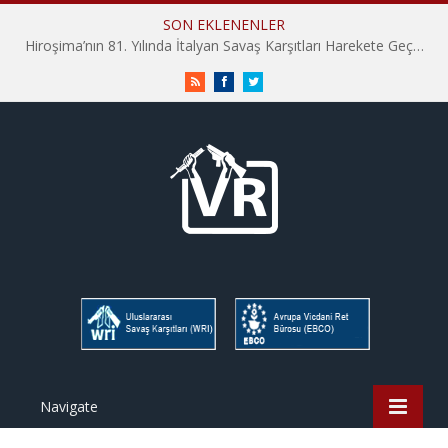
SON EKLENENLER
Hiroşima’nın 81. Yılında İtalyan Savaş Karşıtları Harekete Geçti: “Hatırlamak yeterli değil”
RSS
Facebook
Twitter
Navigate