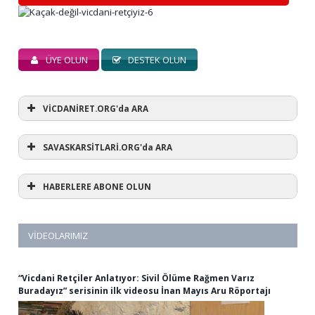
ÜYE OLUN
DESTEK OLUN
VİCDANİRET.ORG'da ARA
SAVASKARSİTLARİ.ORG'da ARA
HABERLERE ABONE OLUN
VIDEOLARIMIZ
“Vicdani Retçiler Anlatıyor: Sivil Ölüme Rağmen Varız
Buradayız” serisinin ilk videosu İnan Mayıs Aru Röportajı