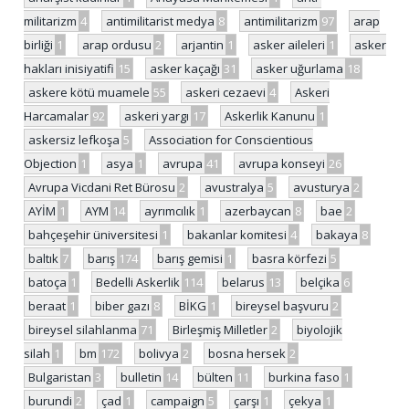
militarizm
4
antimilitarist medya
8
antimilitarizm
97
arap
birliği
1
arap ordusu
2
arjantin
1
asker aileleri
1
asker
hakları inisiyatifi
15
asker kaçağı
31
asker uğurlama
18
askere kötü muamele
55
askeri cezaevi
4
Askeri
Harcamalar
92
askeri yargı
17
Askerlik Kanunu
1
askersiz lefkoşa
5
Association for Conscientious
Objection
1
asya
1
avrupa
41
avrupa konseyi
26
Avrupa Vicdani Ret Bürosu
2
avustralya
5
avusturya
2
AYİM
1
AYM
14
ayrımcılık
1
azerbaycan
8
bae
2
bahçeşehir üniversitesi
1
bakanlar komitesi
4
bakaya
8
baltık
7
barış
174
barış gemisi
1
basra körfezi
5
batoça
1
Bedelli Askerlik
114
belarus
13
belçika
6
beraat
1
biber gazı
8
BİKG
1
bireysel başvuru
2
bireysel silahlanma
71
Birleşmiş Milletler
2
biyolojik
silah
1
bm
172
bolivya
2
bosna hersek
2
Bulgaristan
3
bulletin
14
bülten
11
burkina faso
1
burundi
2
çad
1
campaign
5
çarşı
1
çekya
1