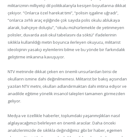
militarizmin milliyetçi dil politikalarıyla kesişen boyutlarına dikkat
çekiyor. “Onlarca özel harekat timi”, “polisin işgaline uğradı”,
“onlarca zırhlı araç eşliğinde çok sayıda polis okulu ablukaya
alarak, bahçeye doluştu”, “okulu mühürlemekle de yetinmeyen
polisler, duvarda asılı okul tabelasını da söktü” ifadelerinin
sıklıkla kullanıldığı metin boyunca ilerleyen okuyucu, militarist
ideolojinin yasakçı eylemlerini bilme ve bu yönde bir farkındalık
geliştirme imkanına kavuşuyor.
NTV metninde dikkat çeken en önemli unsurlardan birisi de
okulların ismine dahi değinilmemesi. Militarist bir bakış açısından
yazılan NTV metni, okulları adlandırmaktan dahi imtina ediyor ve
anadilde eğitime yönelik insancıl talepleri tamamen görmezden
geliyor.
Medya ve özellikle haberler, toplumdaki yaşanmışlıkları nasıl
algılayacağımızı belirleyen en önemli aracılar. Daha önceki
analizlerimizde de sıklıkla değindiğimiz gibi bir haber, egemen