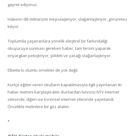
gayret ediyoruz.
Haberin dili militarizmi meşrulaştırıyor, olağanlaştırıyor, görünmez
kılıyor.
Toplumda yaşananlara yönelik eleştirel bir farkındalığı
okuyucuya sunması gereken haber, tam tersini yaparak
önyargıları pekiştiriyor, şiddeti ve yasağı olağanlaştırıyor.
Elbette ki olumlu örnekler de yok değil.
Kürtçe eğitim veren okulların kapatılmasıyla ilgili yayınlanan iki
haber metnini karşılaştıralım. Bunlardan birincisi NTV internet
sitesinde, diğeri ise Evrensel internet sitesinde yayınlandı.
Öncelikle metinlere bir göz atalım:
*
NTV: Kürtçe okula mühür