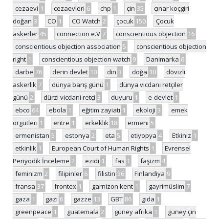
cezaevi
1
cezaevleri
6
chp
1
çin
35
çınar koçgiri
doğan
3
CO
1
CO Watch
2
çocuk
150
Çocuk
askerler
45
connection e.V
7
conscientious objection
16
conscientious objection association
5
conscientious objection
right
1
conscientious objection watch
9
Danimarka
6
darbe
76
derin devlet
10
din
3
doğa
10
dövizli
askerlik
7
dünya barış günü
1
dünya vicdani retçiler
günü
2
dürzi vicdani retçi
3
duyuru
1
e-devlet
1
ebco
64
ebola
1
eğitim zayiatı
1
ekoloji
3
emek
örgütleri
1
eritre
1
erkeklik
18
ermeni
5
ermenistan
5
estonya
2
eta
5
etiyopya
4
Etkiniz
1
etkinlik
1
European Court of Human Rights
1
Evrensel
Periyodik İnceleme
2
ezidi
1
fas
1
faşizm
4
feminizm
2
filipinler
6
filistin
36
Finlandiya
9
fransa
37
frontex
1
garnizon kent
1
gayrimüslim
7
gaza
1
gazi
6
gazze
13
GBT
86
gıda
1
greenpeace
1
guatemala
2
güney afrika
1
güney çin