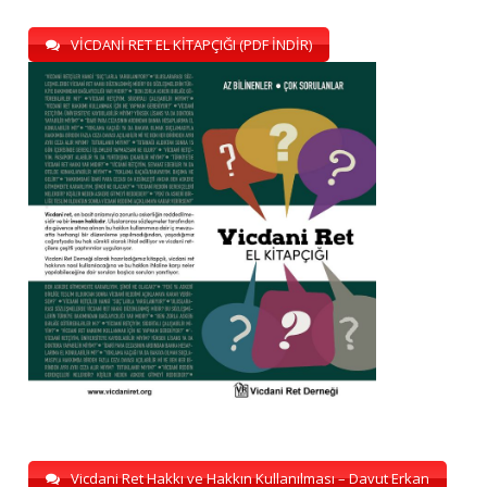
VİCDANİ RET EL KİTAPÇIĞI (PDF İNDİR)
Vicdani Ret Hakkı ve Hakkın Kullanılması – Davut Erkan