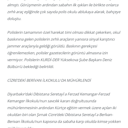
almıştı. Görüşmenin ardından sabahın ilk ışıkları ile birlikte onlarca
zırhlı araç eşliğinde çok sayıda polis okulu ablukaya alarak, bahçeye
doluştu.
Polislerin tamamının özel harekat timi olması dikkat çekerken, okul
baskınına gelen polislerin zırhlı araçların yanısıra sinyal karıştırıcı
jammer araçlarıyla geldiği görüldü. Baskının gerekçesi
öğrenilemezken, polisler gazetecilerin görüntü almasına izin
vermiyor. Polislerin KURDİ-DER Yüksekova Şube Başkanı Deniz
Bülbün’ü beklediği belirtildi.
CİZRE’DEKİ BERİVAN İLKOKULU DA MÜHÜRLENDİ
Diyarbakır’daki Dibistana Seretayî a Ferzad Kemangar-Ferzad
Kemanger İlkokulu’nun savcılık kararı doğrultusunda
mühürlenmesinin ardından Kürtçe eğitim vermek üzere açılan iki
okuldan biri olan Şırnak Cizre’deki Dibistana Seretayî a Berîvan-
Berivan İlkokulu’nun kapısına da sabaha karşı okulda kimse yokken