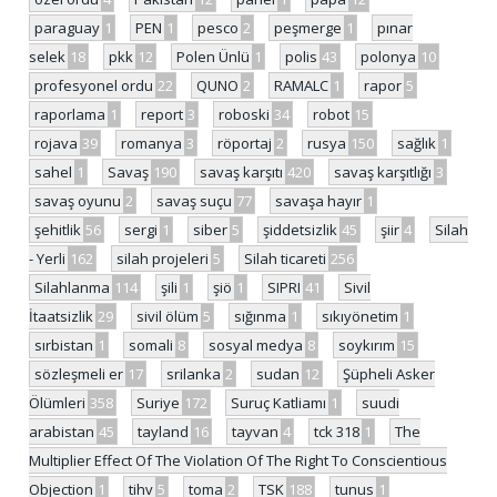
paraguay
1
PEN
1
pesco
2
peşmerge
1
pınar
selek
18
pkk
12
Polen Ünlü
1
polis
43
polonya
10
profesyonel ordu
22
QUNO
2
RAMALC
1
rapor
5
raporlama
1
report
3
roboski
34
robot
15
rojava
39
romanya
3
röportaj
2
rusya
150
sağlık
1
sahel
1
Savaş
190
savaş karşıtı
420
savaş karşıtlığı
3
savaş oyunu
2
savaş suçu
77
savaşa hayır
1
şehitlik
56
sergi
1
siber
5
şiddetsizlik
45
şiir
4
Silah
- Yerli
162
silah projeleri
5
Silah ticareti
256
Silahlanma
114
şili
1
şiö
1
SIPRI
41
Sivil
İtaatsizlik
29
sivil ölüm
5
sığınma
1
sıkıyönetim
1
sırbistan
1
somali
8
sosyal medya
8
soykırım
15
sözleşmeli er
17
srilanka
2
sudan
12
Şüpheli Asker
Ölümleri
358
Suriye
172
Suruç Katliamı
1
suudi
arabistan
45
tayland
16
tayvan
4
tck 318
1
The
Multiplier Effect Of The Violation Of The Right To Conscientious
Objection
1
tihv
5
toma
2
TSK
188
tunus
1