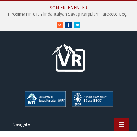
SON EKLENENLER
Hiroşima’nın 81. Yılında İtalyan Savaş Karşıtları Harekete Geçti: “Hatırlamak yeterli değil”
RSS
Facebook
Twitter
Navigate