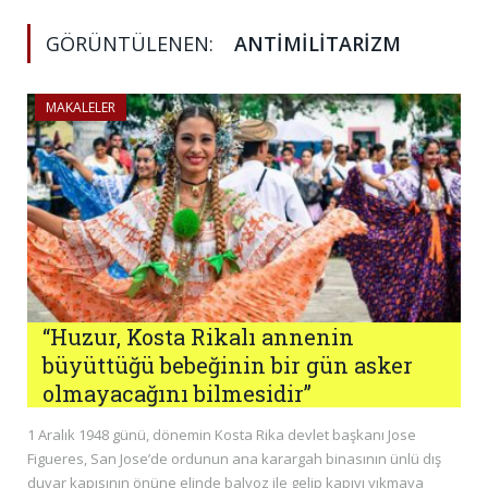
GÖRÜNTÜLENEN:
ANTIMILITARIZM
MAKALELER
“Huzur, Kosta Rikalı annenin
büyüttüğü bebeğinin bir gün asker
olmayacağını bilmesidir’’
1 Aralık 1948 günü, dönemin Kosta Rika devlet başkanı Jose
Figueres, San Jose’de ordunun ana karargah binasının ünlü dış
duvar kapısının önüne elinde balyoz ile gelip kapıyı yıkmaya