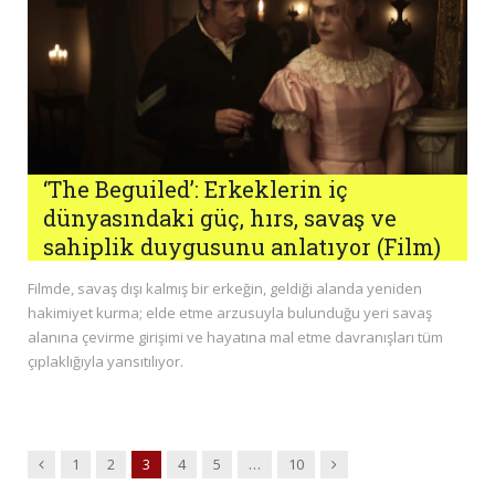
‘The Beguiled’: Erkeklerin iç
dünyasındaki güç, hırs, savaş ve
sahiplik duygusunu anlatıyor (Film)
Filmde, savaş dışı kalmış bir erkeğin, geldiği alanda yeniden
hakimiyet kurma; elde etme arzusuyla bulunduğu yeri savaş
alanına çevirme girişimi ve hayatına mal etme davranışları tüm
çıplaklığıyla yansıtılıyor.
Previous
Next
1
2
3
4
5
…
10