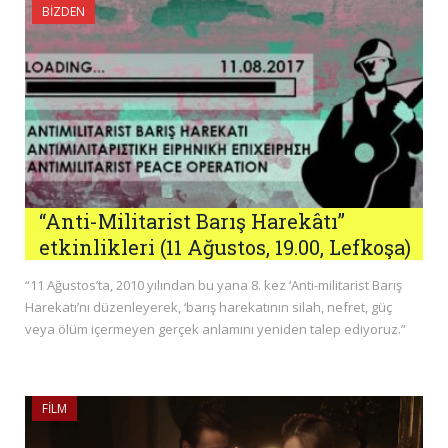
BIZDEN
“Anti-Militarist Barış Harekâtı”
etkinlikleri (11 Ağustos, 19.00, Lefkoşa)
“11 Ağustos’ta, 2010 yılından bu yana 8. kez ‘Anti-militarist Barış
Harekatı’nı düzenleyerek, ‘barış harekatının silah, nefret, güç
veya ölüm içermeyen gerçek anlamını yeniden talep ediyoruz.”
FILM