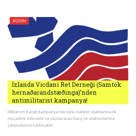
BIZDEN
İzlanda Vicdani Ret Derneği (Samtök
hernaðarandstæðinga)’nden
antimilitarist kampanya!
Militarizm Karşıtı Kampanya her türlü nükleer silahlanma ile
mücadele edecektir ve uluslararası barış ve silahsızlanma
çalışmalarına katılacaktır.