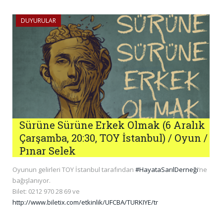
DUYURULAR
Sürüne Sürüne Erkek Olmak (6 Aralık
Çarşamba, 20:30, TOY İstanbul) / Oyun /
Pınar Selek
Oyunun gelirleri TOY İstanbul tarafından
#HayataSarılDerneği
‘ne
bağışlanıyor.
Bilet: 0212 970 28 69 ve
http://www.biletix.com/etkinlik/UFCBA/TURKIYE/tr