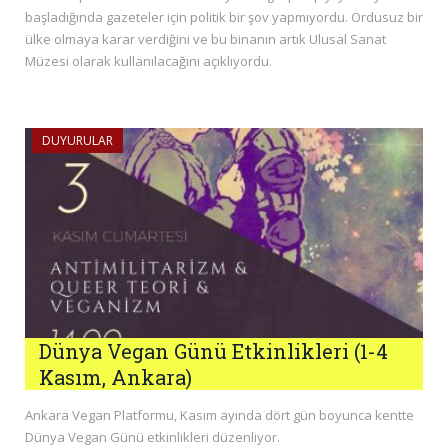
başladığında gazeteler için politik bir şov yapmıyordu. Ordusuz bir
ülke olmaya karar verdiğini ve bu binanın artık Ulusal Sanat
Müzesi olarak kullanılacağını açıklıyordu.
DUYURULAR
Dünya Vegan Günü Etkinlikleri (1-4
Kasım, Ankara)
Ankara Vegan Platformu, Kasım ayında dört gün boyunca kentte
Dünya Vegan Günü etkinlikleri düzenliyor.