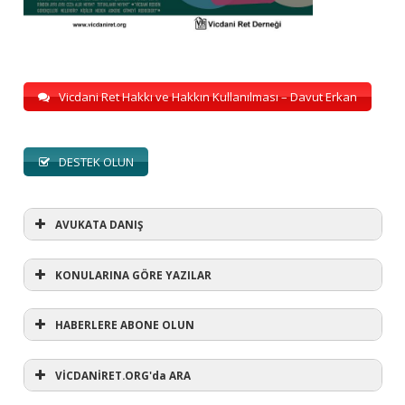
Vicdani Ret Hakkı ve Hakkın Kullanılması – Davut Erkan
DESTEK OLUN
AVUKATA DANIŞ
KONULARINA GÖRE YAZILAR
HABERLERE ABONE OLUN
KONULARINA GÖRE YAZILAR
AVUKATA DANIŞ
VİCDANİRET.ORG'da ARA