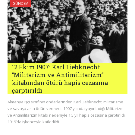
GÜNDEM
12 Ekim 1907: Karl Liebknecht
“Militarizm ve Antimilitarizm”
kitabından ötürü hapis cezasına
çarptırıldı
Almanya işçi sınıfının önderlerinden Karl Liebknecht, militarizme
ve savaşa asla ödün vermedi. 1907 yılında yayınladığı Militarizm
ve Antimilitarizm kitabı nedeniyle 1,5 yıl hapis cezasına çarptırıldı.
1919’da işkenceyle katledildi.