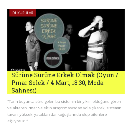
DUYURULAR
Sürüne Sürüne Erkek Olmak (Oyun /
Pınar Selek / 4 Mart, 18.30, Moda
Sahnesi)
“Tarih boyunca süre gelen bu sistemin bir yıkım olduğunu gören
ve aktaran Pınar Selek’in araştırmasından yola çıkarak, sistemin
tavanı yüksek, yatakları dar koğuşlarında olup bitenlere
eğiliyoruz. “