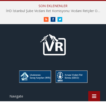
SON EKLENENLER
İHD İstanbul Şube Vicdani Ret Komisyonu: Vicdani Retçiler Olarak Destek İçin Buradayız!
RSS
Facebook
Twitter
Navigate