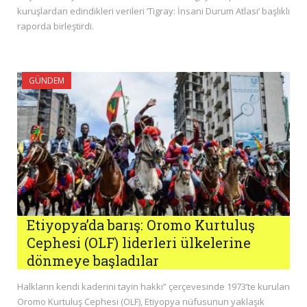
kuruşlardan edindikleri verileri ‘Tigray: İnsani Durum Atlası’ başlıklı
raporda birleştirdi.
GÜNDEM
Etiyopya’da barış: Oromo Kurtuluş
Cephesi (OLF) liderleri ülkelerine
dönmeye başladılar
Halkların kendi kaderini tayin hakkı” çerçevesinde 1973’te kurulan
Oromo Kurtuluş Cephesi (OLF), Etiyopya nüfusunun yaklaşık