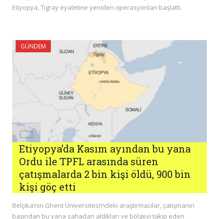
Etiyopya, Tigray eyaletine yeniden operasyonları başlattı.
GÜNDEM
Etiyopya’da Kasım ayından bu yana
Ordu ile TPFL arasında süren
çatışmalarda 2 bin kişi öldü, 900 bin
kişi göç etti
Belçika’nın Ghent Üniversitesi’ndeki araştırmacılar, çatışmanın
başından bu yana sahadan aldıkları ve bölgeyi takip eden