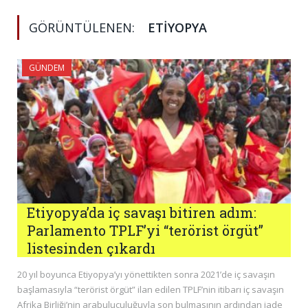
GÖRÜNTÜLENEN:
ETIYOPYA
GÜNDEM
Etiyopya’da iç savaşı bitiren adım:
Parlamento TPLF’yi “terörist örgüt”
listesinden çıkardı
20 yıl boyunca Etiyopya’yı yönettikten sonra 2021’de iç savaşın
başlamasıyla “terörist örgüt” ilan edilen TPLF’nin itibarı iç savaşın
Afrika Birliği’nin arabuluculuğuyla son bulmasının ardından iade