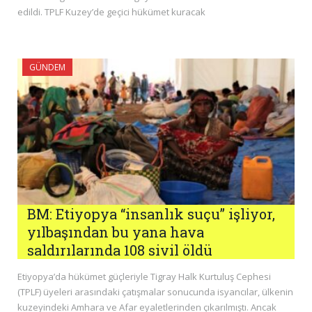
edildi. TPLF Kuzey’de geçici hükümet kuracak
GÜNDEM
BM: Etiyopya “insanlık suçu” işliyor,
yılbaşından bu yana hava
saldırılarında 108 sivil öldü
Etiyopya’da hükümet güçleriyle Tigray Halk Kurtuluş Cephesi
(TPLF) üyeleri arasındaki çatışmalar sonucunda isyancılar, ülkenin
kuzeyindeki Amhara ve Afar eyaletlerinden çıkarılmıştı. Ancak