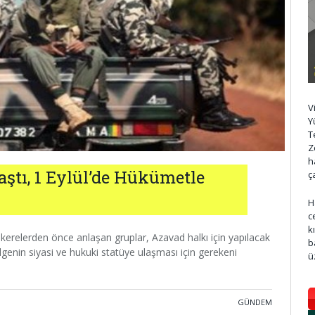
V
Y
T
Z
h
laştı, 1 Eylül’de Hükümetle
ç
H
c
k
kerelerden önce anlaşan gruplar, Azavad halkı için yapılacak
b
genin siyasi ve hukuki statüye ulaşması için gerekeni
ü
GÜNDEM