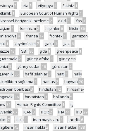
estonya
2
eta
5
etiyopya
4
Etkiniz
1
etkinlik
1
European Court of Human Rights
1
Evrensel Periyodik İnceleme
2
ezidi
1
fas
1
faşizm
4
feminizm
2
filipinler
6
filistin
36
Finlandiya
9
fransa
37
frontex
1
garnizon
ent
1
gayrimüslim
7
gaza
1
gazi
6
gazze
13
GBT
86
gıda
1
greenpeace
1
guatemala
2
güney afrika
1
güney çin
enizi
3
güney sudan
16
gürcistan
2
güvenlik
35
hafif silahlar
3
haiti
1
halkı
skerlikten soğutma
1
hamas
2
hayvan
20
hidrojen bombası
3
hindistan
12
hirosima-
agasaki
16
hırvatistan
1
hollanda
5
hrw
31
Human Rights Committee
1
iç
üvenlik
67
ICAN
3
IFOR
2
İHA
41
İHD
29
iklim
7
iltica
1
inan mayıs aru
1
incirlik
6
İngiltere
45
insan hakkı
2
insan hakları
138