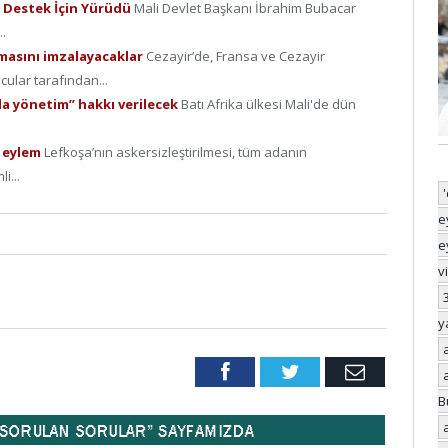
a Destek İçin Yürüdü
Mali Devlet Başkanı İbrahim Bubacar
.
şmasını imzalayacaklar
Cezayir’de, Fransa ve Cezayir
cular tarafından...
zla yönetim” hakkı verilecek
Batı Afrika ülkesi Mali'de dün
t eylem
Lefkoşa’nın askersizleştirilmesi, tüm adanın
i...
e
e
v
y
Facebook
Twitter
Email
B