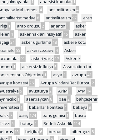
onuşulmayanlar
1
anarşist kadınlar
1
Anayasa Mahkemesi
4
anti-militarizm
4
antimilitarist medya
8
antimilitarizm
97
arap
rliği
1
arap ordusu
2
arjantin
1
asker
ileleri
1
asker hakları inisiyatifi
15
asker
açağı
31
asker uğurlama
18
askere kötü
uamele
55
askeri cezaevi
4
Askeri
arcamalar
92
askeri yargı
17
Askerlik
anunu
1
askersiz lefkoşa
5
Association for
onscientious Objection
1
asya
1
avrupa
41
avrupa konseyi
26
Avrupa Vicdani Ret Bürosu
2
avustralya
5
avusturya
2
AYİM
1
AYM
14
ayrımcılık
1
azerbaycan
8
bae
2
bahçeşehir
niversitesi
1
bakanlar komitesi
4
bakaya
8
baltık
7
barış
174
barış gemisi
1
basra
örfezi
5
batoça
1
Bedelli Askerlik
114
belarus
13
belçika
6
beraat
1
biber gazı
8
BİKG
1
bireysel başvuru
2
bireysel