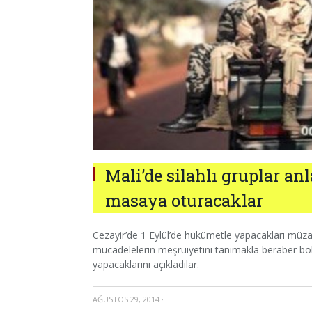
Mali’de silahlı gruplar an
masaya oturacaklar
Cezayir’de 1 Eylül’de hükümetle yapacakları müza
mücadelelerin meşruiyetini tanımakla beraber böl
yapacaklarını açıkladılar.
AĞUSTOS 29, 2014
·