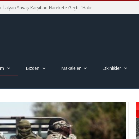
Hiroşima’nın 81. Yılında İtalyan Savaş Karşıtları Harekete Geçti: “Hatırlamak yeterli değil”
em
Bizden
Makaleler
Etkinlikler