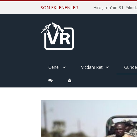
SON EKLENENLER
Genel
Vicdani Ret
Günd