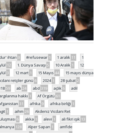
'dur' ihtarı
3
#refusewar
1
1 aralık
11
1
ylül
12
1. Dünya Savaşı
5
10 Aralık
1
12
ylül
3
12 mart
1
15 Mayıs
44
15 mayıs dünya
icdani retçiler günü
6
2024
1
28 şubat
2
318
59
ab
24
abd
319
açlık
6
adil
argılanma hakkı
1
Af Örgütü
61
afganistan
31
afrika
9
afrika birliği
1
agit
1
aihm
26
Akdeniz Vicdani Ret
uluşması
6
akka
1
alevi
1
ali fikri ışık
13
almanya
128
Alper Sapan
1
amfide