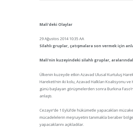
Mali’deki Olaylar
29 Ağustos 2014 10:35 AA
Silahlı gruplar, çatışmalara son vermek için an
Mali’nin kuzeyindeki silahlı gruplar, aralarınd
Ülkenin kuzeyde etkin Azavad Ulusal Kurtuluş Harek
Hareketi’nin iki kolu, Azavad Halkları Koalisyonu ve
günü başlayan görüşmelerden sonra Burkina Faso’
anlaştı.
Cezayir’de 1 Eylül’de hükümetle yapacakları müzake
mücadelelerin meşruiyetini tanımakla beraber bölgen
yapacaklarını açıkladılar.