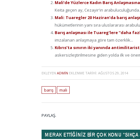
Mali’de Yüzlerce Kadın Barış Anlaşmasın
Keita geçen ay, Cezayir'in arabuluculuğunda..
Mali: Tuaregler 20 Haziran’da barış anla
hükümetlerinin yanı sıra uluslararası arabulu
Barış anlaşması ile Tuareg’lere “daha fa
imzalanan anlaşmaya göre tam özerklik...
Kıbrıs’ta sınırın iki yanında antimilitaris
askersizleştirilmesine giden yolda ilk ve öneml
EKLEYEN
ADMIN
EKLENME TARIHI:
AĞUSTOS 29, 2014
barış
mali
PAYLAŞ.