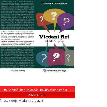
Vicdani Ret Hakkı ve Hakkın Kullanılması –
Davut Erkan