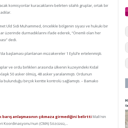
acak komisyonlar kuracaklarını belirten silahlı gruplar, ortak bir
adılar.
met Uld Sidi Muhammed, öncelikle bölgenin siyasi ve hukuki bir
ntılar üzerinde durmadıklarını ifade ederek, “Önemli olan her
ası” dedi.
’da başlaması planlanan müzakereler 1 Eylül’e ertelenmişti.
uplar ve ordu birlikleri arasında ülkenin kuzeyindeki Kidal
yaklaşık 50 asker ölmüş, 48 asker yaralanmıştı. Ordunun
da bulunduğu birçok kentte kontrolü sağlamıştı. – Bamako
H
t
 barış anlaşmasının çıkmaza girmediğini belirtti
Mali'nin
leri Koordinasyonu'nun (CMA) Sözcüsü,...