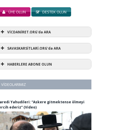
ÜYE OLUN
DESTEK OLUN
VİCDANİRET.ORG'da ARA
SAVASKARSİTLARİ.ORG'da ARA
HABERLERE ABONE OLUN
VIDEOLARIMIZ
aredi Yahudileri: “Askere gitmektense ölmeyi
ercih ederiz” (Video)