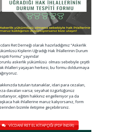
icdani Ret Derneği olarak hazırladığımız “Askerlik
ükümlüsü Kişilerin Uğradığı Hak İhlallerinin Durum
espiti Formu” yayında!
orunlu askerlik yükümlüsü olması sebebiyle çeşitli
ak ihlalleri yaşayan herkesi, bu formu doldurmaya
ağırıyoruz.
akkınızda tutulan tutanaklar, idari para cezaları,
eza davaları varsa; seyahat özgürlüğünüz
ısıtlanıyor, eğitim hakkınız engelleniyor ya da
aşkaca hak ihlallerine maruz kalıyorsanız, form
zerinden bizimle iletişime geçebilirsiniz.
VİCDANİ RET EL KİTAPÇIĞI (PDF İNDİR)