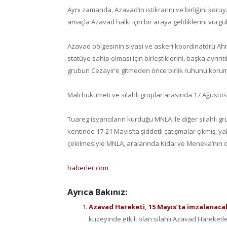
Aynı zamanda, Azavad’ın istikrarını ve birliğini koruy
amaçla Azavad halkı için bir araya geldiklerini vurgul
Azavad bölgesinin siyasi ve askeri koordinatörü Ah
statüye sahip olması için birleştiklerini, başka ayrı
grubun Cezayir’e gitmeden önce birlik ruhunu korum
Mali hükümeti ve silahlı gruplar arasında 17 Ağustos
Tuareg isyancıların kurduğu MNLA ile diğer silahlı gr
kentinde 17-21 Mayıs’ta şiddetli çatışmalar çıkmış, 
çekilmesiyle MNLA, aralarında Kidal ve Meneka’nın 
haberler.com
Ayrıca Bakınız:
Azavad Hareketi, 15 Mayıs’ta imzalanacak
kuzeyinde etkili olan silahlı Azavad Hareket