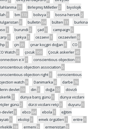
ilahlanma
71
Birleşmiş Milletler
2
biyolojik
ilah
1
bm
172
bolivya
2
bosna hersek
2
Bulgaristan
3
bulletin
14
bülten
11
burkina
aso
1
burundi
2
çad
1
campaign
5
çarşı
1
çekya
1
cezaevi
1
cezaevleri
6
chp
1
çin
35
çınar koçgiri doğan
3
CO
1
CO Watch
2
çocuk
150
Çocuk askerler
45
connection e.V
7
conscientious objection
16
conscientious objection association
5
conscientious objection right
1
conscientious
bjection watch
9
Danimarka
6
darbe
76
derin devlet
10
din
3
doğa
10
dövizli
skerlik
7
dünya barış günü
1
dünya vicdani
etçiler günü
2
dürzi vicdani retçi
3
duyuru
1
e-devlet
1
ebco
64
ebola
1
eğitim
ayiatı
1
ekoloji
3
emek örgütleri
1
eritre
1
erkeklik
18
ermeni
5
ermenistan
5