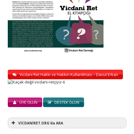
Vicdani Ret Hakkı ve Hakkın Kullanılması – Davut Erkan
ÜYE OLUN
DESTEK OLUN
VİCDANİRET.ORG'da ARA