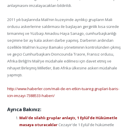
anlaşmasını imzalayacakları bildirildi.
2011 yılı başlarında Mali’nin kuzeyinde ayrılıkçı grupların Mali
ordusu askerlerine saldırması ile başlayan gerginlik kısa sürede
tırmanmış ve Yüzbaşı Amadou Haya Sanago, cumhurbaşkanlığı
seçimine bir ay kala askeri darbe yapmış. Darbenin ardından
özellikle Mali’nin kuzeyi Bamako yönetiminin kontrolünden çıkmış
ve geçici Cumhurbaşkanı Dioncounda Traore, Fransız ordusu,
Afrika Birliği’ni Mali’ye müdahale edilmesi için davet etmiş ve
nihayet Birleşmiş Milletler, Batı Afrika ülkesine askeri müdahale
yapmıştı.
http://www.haberler.com/mali-de-en-etkin-tuareg-gruplari-baris-
icin-imzayi-7388533-haberi/
Ayrıca Bakınız:
Mali’de silahlı gruplar anlaştı, 1 Eylül’de Hükümetle
masaya oturacaklar
Cezayir'de 1 Eylül'de hükümetle