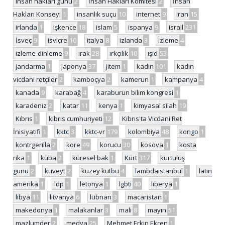
insan hakları günü
2
İnsan Hakları Komitesi
2
İnsan
Hakları Konseyi
1
insanlık suçu
10
internet
9
iran
15
irlanda
1
işkence
18
islam
5
ispanya
9
israil
231
İsveç
9
isviçre
10
italya
8
izlanda
3
izleme
4
izleme-dinleme
9
ırak
28
ırkçılık
10
ışid
53
jandarma
1
japonya
37
jitem
1
kadın
101
kadın
vicdani retçiler
2
kamboçya
2
kamerun
1
kampanya
4
kanada
9
karabağ
4
karaburun bilim kongresi
1
karadeniz
2
katar
11
kenya
1
kimyasal silah
19
Kıbrıs
1
kıbrıs cumhuriyeti
12
Kıbrıs'ta Vicdani Ret
İnisiyatifi
1
kktc
3
kktc-vr
179
kolombiya
48
kongo
1
kontrgerilla
2
kore
49
korucu
30
kosova
1
kosta
rika
1
küba
2
küresel bak
1
Kürt
317
kurtuluş
günü
2
kuveyt
2
kuzey kutbu
4
lambdaistanbul
1
latin
amerika
1
ldp
1
letonya
1
lgbti
40
liberya
1
libya
11
litvanya
6
lübnan
3
macaristan
1
makedonya
1
malakanlar
3
mali
8
mayın
51
mazlumder
2
medya
25
Mehmet Erkin Ekren
1