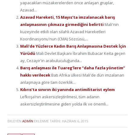
yapacakları müzakerelerden önce anlaşan gruplar,
Azavad...
Azavad Hareketi, 15 Mayıs’ta imzalanacak barış
anlaşmasının çıkmaza girmediğini belirtti
Mali'nin
kuzeyinde etkili olan silahlı Azavad Hareketleri
Koordinasyonu'nun (CMA) Sözcüsü,...
Mali’de Yüzlerce Kadın Barış Anlaşmasına Destek İçin
Yürüdü
Mali Devlet Başkanı İbrahim Bubacar Keita geçen
ay, Cezayir'in arabuluculuğunda...
Barış anlaşması ile Tuareg’lere “daha fazla yönetim”
hakkı verilecek
Batı Afrika ülkesi Mali'de dün imzalanan
anlaşmaya göre tam özerklik...
Kıbrıs’ta sınırın iki yanında antimilitarist eylem
Lefkoşa’nın askersizleştirilmesi, tüm adanın
askersizleştirilmesine giden yolda ilk ve önemli...
EKLEYEN
ADMIN
EKLENME TARIHI:
HAZIRAN 6, 2015