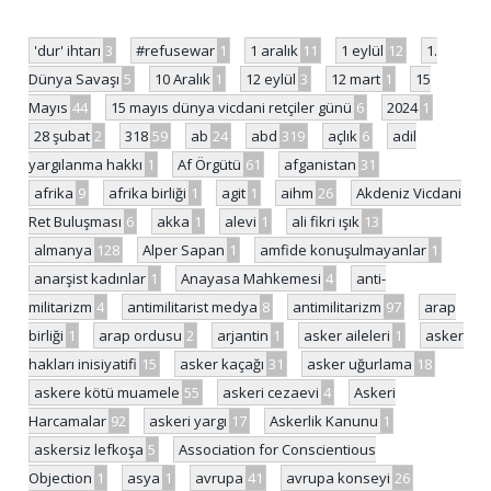
'dur' ihtarı
3
#refusewar
1
1 aralık
11
1 eylül
12
1.
Dünya Savaşı
5
10 Aralık
1
12 eylül
3
12 mart
1
15
Mayıs
44
15 mayıs dünya vicdani retçiler günü
6
2024
1
28 şubat
2
318
59
ab
24
abd
319
açlık
6
adil
yargılanma hakkı
1
Af Örgütü
61
afganistan
31
afrika
9
afrika birliği
1
agit
1
aihm
26
Akdeniz Vicdani
Ret Buluşması
6
akka
1
alevi
1
ali fikri ışık
13
almanya
128
Alper Sapan
1
amfide konuşulmayanlar
1
anarşist kadınlar
1
Anayasa Mahkemesi
4
anti-
militarizm
4
antimilitarist medya
8
antimilitarizm
97
arap
birliği
1
arap ordusu
2
arjantin
1
asker aileleri
1
asker
hakları inisiyatifi
15
asker kaçağı
31
asker uğurlama
18
askere kötü muamele
55
askeri cezaevi
4
Askeri
Harcamalar
92
askeri yargı
17
Askerlik Kanunu
1
askersiz lefkoşa
5
Association for Conscientious
Objection
1
asya
1
avrupa
41
avrupa konseyi
26