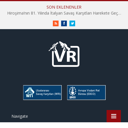
SON EKLENENLER
Hiroşima’nın 81. Yılında İtalyan Savaş Karşıtları Harekete Geçti: “Hatırlamak yeterli değil”
RSS
Facebook
Twitter
Navigate