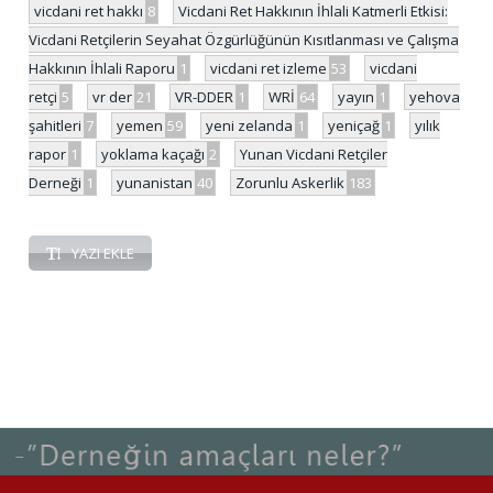
vicdani ret hakkı
8
Vicdani Ret Hakkının İhlali Katmerli Etkisi:
Vicdani Retçilerin Seyahat Özgürlüğünün Kısıtlanması ve Çalışma
Hakkının İhlali Raporu
1
vicdani ret izleme
53
vicdani
retçi
5
vr der
21
VR-DDER
1
WRİ
64
yayın
1
yehova
şahitleri
7
yemen
59
yeni zelanda
1
yeniçağ
1
yılık
rapor
1
yoklama kaçağı
2
Yunan Vicdani Retçiler
Derneği
1
yunanistan
40
Zorunlu Askerlik
183
YAZI EKLE