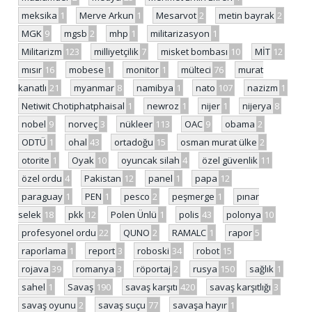
meksika
1
Merve Arkun
1
Mesarvot
2
metin bayrak
2
MGK
9
mgsb
2
mhp
1
militarizasyon
1
Militarizm
123
milliyetçilik
7
misket bombası
10
MİT
12
mısır
16
mobese
1
monitor
1
mülteci
76
murat
kanatlı
21
myanmar
8
namibya
1
nato
107
nazizm
1
Netiwit Chotiphatphaisal
1
newroz
1
nijer
1
nijerya
8
nobel
9
norveç
3
nükleer
113
OAC
9
obama
2
ODTÜ
1
ohal
43
ortadoğu
15
osman murat ülke
2
otorite
1
Oyak
10
oyuncak silah
4
özel güvenlik
11
özel ordu
4
Pakistan
12
panel
1
papa
12
paraguay
1
PEN
1
pesco
2
peşmerge
1
pınar
selek
18
pkk
12
Polen Ünlü
1
polis
43
polonya
10
profesyonel ordu
22
QUNO
2
RAMALC
1
rapor
5
raporlama
1
report
3
roboski
34
robot
15
rojava
39
romanya
3
röportaj
2
rusya
150
sağlık
1
sahel
1
Savaş
190
savaş karşıtı
420
savaş karşıtlığı
3
savaş oyunu
2
savaş suçu
77
savaşa hayır
1