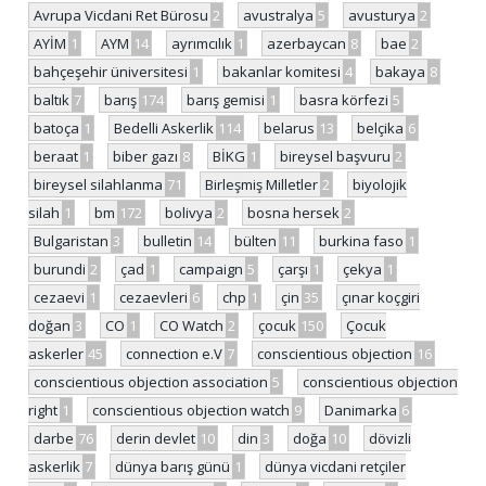
Avrupa Vicdani Ret Bürosu
2
avustralya
5
avusturya
2
AYİM
1
AYM
14
ayrımcılık
1
azerbaycan
8
bae
2
bahçeşehir üniversitesi
1
bakanlar komitesi
4
bakaya
8
baltık
7
barış
174
barış gemisi
1
basra körfezi
5
batoça
1
Bedelli Askerlik
114
belarus
13
belçika
6
beraat
1
biber gazı
8
BİKG
1
bireysel başvuru
2
bireysel silahlanma
71
Birleşmiş Milletler
2
biyolojik
silah
1
bm
172
bolivya
2
bosna hersek
2
Bulgaristan
3
bulletin
14
bülten
11
burkina faso
1
burundi
2
çad
1
campaign
5
çarşı
1
çekya
1
cezaevi
1
cezaevleri
6
chp
1
çin
35
çınar koçgiri
doğan
3
CO
1
CO Watch
2
çocuk
150
Çocuk
askerler
45
connection e.V
7
conscientious objection
16
conscientious objection association
5
conscientious objection
right
1
conscientious objection watch
9
Danimarka
6
darbe
76
derin devlet
10
din
3
doğa
10
dövizli
askerlik
7
dünya barış günü
1
dünya vicdani retçiler