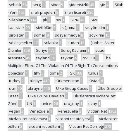
şehitlik
56
sergi
1
siber
5
şiddetsizlik
45
şiir
4
Silah
- Yerli
162
silah projeleri
5
Silah ticareti
256
Silahlanma
114
şili
1
şiö
1
SIPRI
41
Sivil
İtaatsizlik
29
sivil ölüm
5
sığınma
1
sıkıyönetim
1
sırbistan
1
somali
8
sosyal medya
8
soykırım
15
sözleşmeli er
17
srilanka
2
sudan
12
Şüpheli Asker
Ölümleri
358
Suriye
172
Suruç Katliamı
1
suudi
arabistan
45
tayland
16
tayvan
4
tck 318
1
The
Multiplier Effect Of The Violation Of The Right To Conscientious
Objection
1
tihv
5
toma
2
TSK
188
tunus
1
turkey
2
türkiye
410
türkmenistan
2
tüsiad
6
ucm
10
ukrayna
118
Ulke Group Cases
1
Ülke Group of
Cases
1
Ülke Grubu Davaları
2
Uluslararası Vicdani Ret
Günü
1
UN
1
unicef
26
uruguay
1
uzay
1
vegan
3
Venezuela
1
venezuella
2
Vicdani Ret
1302
vicdani ret açıklaması
1
vicdani ret atölyesi
1
vicdani ret
bülten
2
vicdani ret bülteni
7
Vicdani Ret Derneği
278