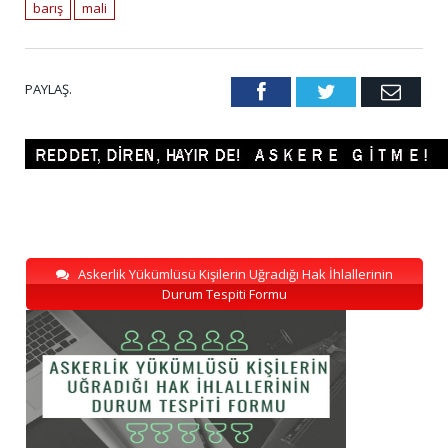
barış
mali
PAYLAŞ.
Facebook
Twitter
Emai
Askerlik Yükümlüsü Kişilerin Uğradığı Hak İhlallerinin
Durum Tespiti Formu