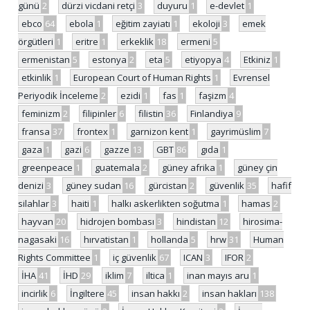
günü
2
dürzi vicdani retçi
3
duyuru
1
e-devlet
1
ebco
64
ebola
1
eğitim zayiatı
1
ekoloji
3
emek
örgütleri
1
eritre
1
erkeklik
18
ermeni
5
ermenistan
5
estonya
2
eta
5
etiyopya
4
Etkiniz
1
etkinlik
1
European Court of Human Rights
1
Evrensel
Periyodik İnceleme
2
ezidi
1
fas
1
faşizm
4
feminizm
2
filipinler
6
filistin
36
Finlandiya
9
fransa
37
frontex
1
garnizon kent
1
gayrimüslim
7
gaza
1
gazi
6
gazze
13
GBT
86
gıda
1
greenpeace
1
guatemala
2
güney afrika
1
güney çin
denizi
3
güney sudan
16
gürcistan
2
güvenlik
35
hafif
silahlar
3
haiti
1
halkı askerlikten soğutma
1
hamas
2
hayvan
20
hidrojen bombası
3
hindistan
12
hirosima-
nagasaki
16
hırvatistan
1
hollanda
5
hrw
31
Human
Rights Committee
1
iç güvenlik
67
ICAN
3
IFOR
2
İHA
41
İHD
29
iklim
7
iltica
1
inan mayıs aru
1
incirlik
6
İngiltere
45
insan hakkı
2
insan hakları
138