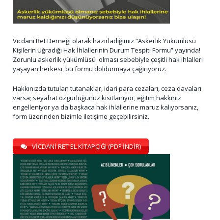
Vicdani Ret Derneği olarak hazırladığımız “Askerlik Yükümlüsü
Kişilerin Uğradığı Hak İhlallerinin Durum Tespiti Formu” yayında!
Zorunlu askerlik yükümlüsü olması sebebiyle çeşitli hak ihlalleri
yaşayan herkesi, bu formu doldurmaya çağırıyoruz.
Hakkınızda tutulan tutanaklar, idari para cezaları, ceza davaları
varsa; seyahat özgürlüğünüz kısıtlanıyor, eğitim hakkınız
engelleniyor ya da başkaca hak ihlallerine maruz kalıyorsanız,
form üzerinden bizimle iletişime geçebilirsiniz.
VİCDANİ RET EL KİTAPÇIĞI (PDF İNDİR)