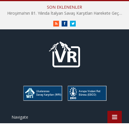
SON EKLENENLER
Hiroşima’nın 81. Yılında İtalyan Savaş Karşıtları Harekete Geçti: “Hatırlamak yeterli değil”
RSS
Facebook
Twitter
Navigate