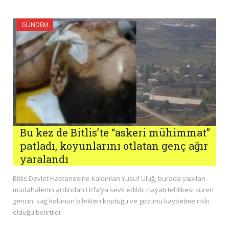
GÜNDEM
Bu kez de Bitlis’te “askeri mühimmat”
patladı, koyunlarını otlatan genç ağır
yaralandı
Bitlis Devlet Hastanesine kaldırılan Yusuf Uluğ, burada yapılan
müdahalenin ardından Urfa’ya sevk edildi. Hayati tehlikesi süren
gencin, sağ kolunun bilekten koptuğu ve gözünü kaybetme riski
olduğu belirtildi.