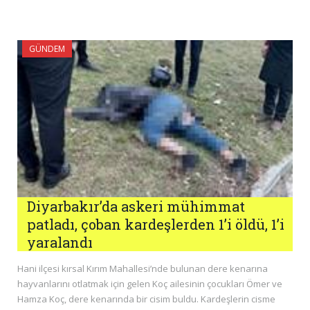
GÜNDEM
Diyarbakır’da askeri mühimmat
patladı, çoban kardeşlerden 1’i öldü, 1’i
yaralandı
Hani ilçesi kırsal Kırım Mahallesi’nde bulunan dere kenarına
hayvanlarını otlatmak için gelen Koç ailesinin çocukları Ömer ve
Hamza Koç, dere kenarında bir cisim buldu. Kardeşlerin cisme