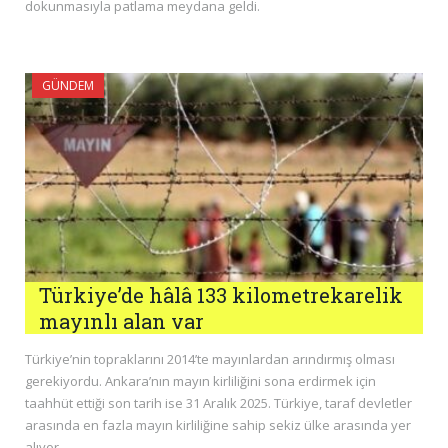
dokunmasıyla patlama meydana geldi.
GÜNDEM
Türkiye’de hâlâ 133 kilometrekarelik
mayınlı alan var
Türkiye’nin topraklarını 2014’te mayınlardan arındırmış olması
gerekiyordu. Ankara’nın mayın kirliliğini sona erdirmek için
taahhüt ettiği son tarih ise 31 Aralık 2025. Türkiye, taraf devletler
arasında en fazla mayın kirliliğine sahip sekiz ülke arasında yer
alıyor.