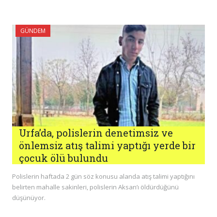
GÜNDEM
Urfa’da, polislerin denetimsiz ve
önlemsiz atış talimi yaptığı yerde bir
çocuk ölü bulundu
Polislerin haftada 2 gün söz konusu alanda atış talimi yaptığını
belirten mahalle sakinleri, polislerin Aksan’ı öldürdüğünü
düşünüyor.