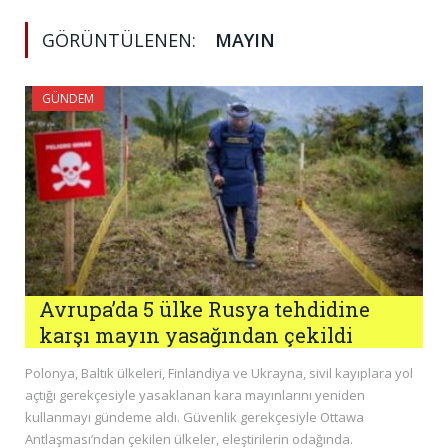
GÖRÜNTÜLENEN:
MAYIN
GÜNDEM
Avrupa’da 5 ülke Rusya tehdidine
karşı mayın yasağından çekildi
Polonya, Baltık ülkeleri, Finlandiya ve Ukrayna, sivil kayıplara yol
açtığı gerekçesiyle yasaklanan kara mayınlarını yeniden
kullanmayı gündeme aldı. Güvenlik gerekçesiyle Ottawa
Antlaşması’ndan çekilen ülkeler, eleştirilerin odağında.