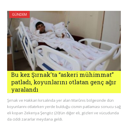
GÜNDEM
Bu kez Şırnak’ta “askeri mühimmat”
patladı, koyunlarını otlatan genç ağır
yaralandı
Şırnak ve Hakkari kırsalında yer alan Marûnis bölgesinde dün
koyunlarını otlatırken yerde bulduğu cismin patlaması sonucu sağ
eli kopan Zekeriya Şengöz (20)’ün diğer eli, gözleri ve vücudunda
da ciddi zararlar meydana geldi.