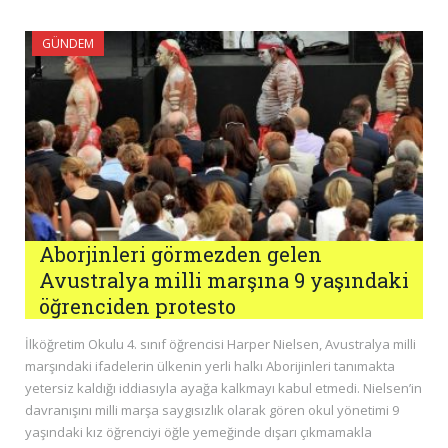
GÜNDEM
Aborjinleri görmezden gelen
Avustralya milli marşına 9 yaşındaki
öğrenciden protesto
İlköğretim Okulu 4. sınıf öğrencisi Harper Nielsen, Avustralya milli
marşındaki ifadelerin ülkenin yerli halkı Aborijinleri tanımakta
yetersiz kaldığı iddiasıyla ayağa kalkmayı kabul etmedi. Nielsen’in
davranışını milli marşa saygısızlık olarak gören okul yönetimi 9
yaşındaki kız öğrenciyi öğle yemeğinde dışarı çıkmamakla