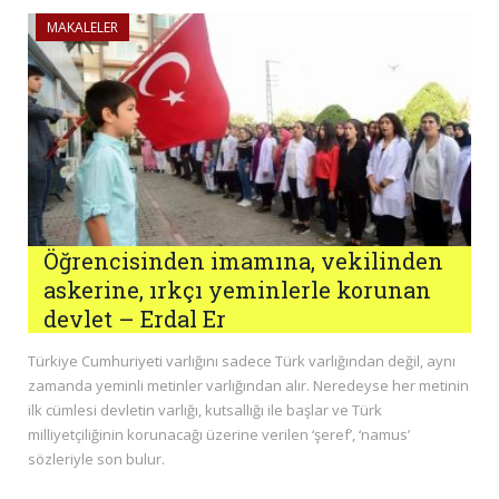
MAKALELER
Öğrencisinden imamına, vekilinden
askerine, ırkçı yeminlerle korunan
devlet – Erdal Er
Türkiye Cumhuriyeti varlığını sadece Türk varlığından değil, aynı
zamanda yeminli metinler varlığından alır. Neredeyse her metinin
ilk cümlesi devletin varlığı, kutsallığı ile başlar ve Türk
milliyetçiliğinin korunacağı üzerine verilen ‘şeref’, ‘namus’
sözleriyle son bulur.