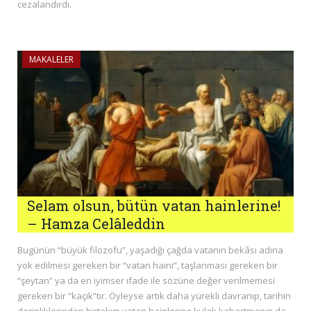
cezalandırdı.
MAKALELER
Selam olsun, bütün vatan hainlerine!
– Hamza Celâleddin
Bugünün “büyük filozofu”, yaşadığı çağda vatanın bekâsı adına
yok edilmesi gereken bir “vatan haini”, taşlanması gereken bir
“şeytan” ya da en iyimser ifade ile sözüne değer verilmemesi
gereken bir “kaçık”tır. Öyleyse artık daha yürekli davranıp, tarihin
derinliklerinden birtakım vatan hainlerine kulak kabartmanın da