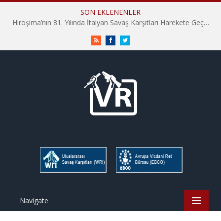
SON EKLENENLER
Hiroşima’nın 81. Yılında İtalyan Savaş Karşıtları Harekete Geçti: “Hatırlamak yeterli değil”
RSS
Facebook
Twitter
Navigate