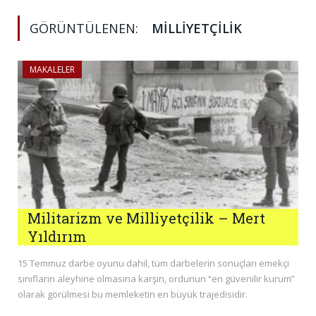
GÖRÜNTÜLENEN:
MILLIYETÇILIK
MAKALELER
Militarizm ve Milliyetçilik – Mert
Yıldırım
15 Temmuz darbe oyunu dahil, tüm darbelerin sonuçları emekçi
sınıfların aleyhine olmasına karşın, ordunun “en güvenilir kurum”
olarak görülmesi bu memleketin en büyük trajedisidir.