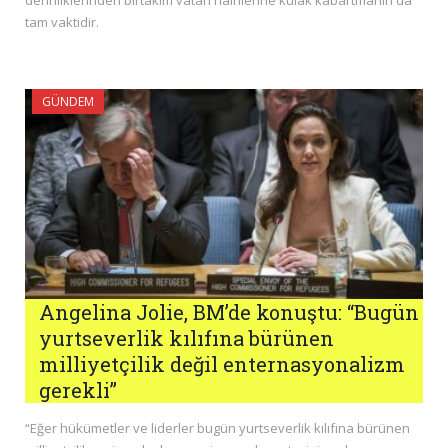
tam vaktidir.
GÜNDEM
Angelina Jolie, BM’de konuştu: “Bugün
yurtseverlik kılıfına bürünen
milliyetçilik değil enternasyonalizm
gerekli”
“Eğer hükümetler ve liderler bugün yurtseverlik kılıfına bürünen