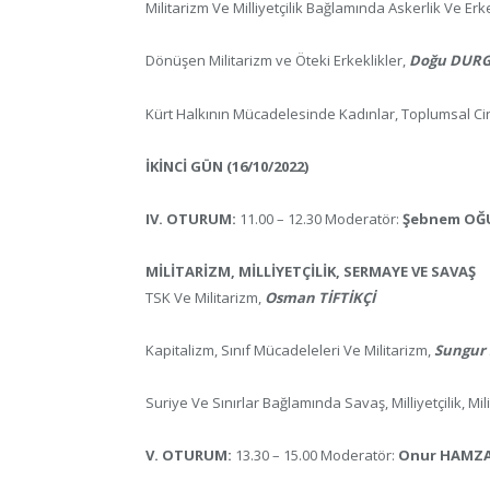
Militarizm Ve Milliyetçilik Bağlamında Askerlik Ve Erk
Dönüşen Militarizm ve Öteki Erkeklikler,
Doğu DUR
Kürt Halkının Mücadelesinde Kadınlar, Toplumsal Cin
İKİNCİ GÜN (16/10/2022)
IV. OTURUM:
11.00 – 12.30 Moderatör:
Şebnem OĞ
MİLİTARİZM, MİLLİYETÇİLİK, SERMAYE VE SAVAŞ
TSK Ve Militarizm,
Osman TİFTİKÇİ
Kapitalizm, Sınıf Mücadeleleri Ve Militarizm,
Sungur
Suriye Ve Sınırlar Bağlamında Savaş, Milliyetçilik, Mil
V. OTURUM:
13.30 – 15.00 Moderatör:
Onur HAMZ