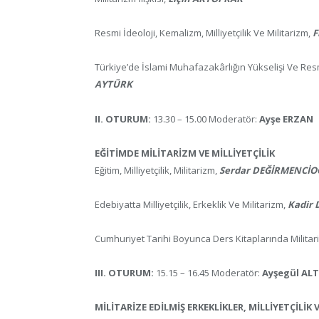
Resmi İdeoloji, Kemalizm, Milliyetçilik Ve Militarizm,
F
Türkiye’de İslami Muhafazakârlığın Yükselişi Ve Resm
AYTÜRK
II. OTURUM:
13.30 – 15.00 Moderatör:
Ayşe ERZAN
EĞİTİMDE MİLİTARİZM VE MİLLİYETÇİLİK
Eğitim, Milliyetçilik, Militarizm,
Serdar DEĞİRMENCİO
Edebiyatta Milliyetçilik, Erkeklik Ve Militarizm,
Kadir 
Cumhuriyet Tarihi Boyunca Ders Kitaplarında Militariz
III. OTURUM:
15.15 – 16.45 Moderatör:
Ayşegül AL
MİLİTARİZE EDİLMİŞ ERKEKLİKLER, MİLLİYETÇİLİK