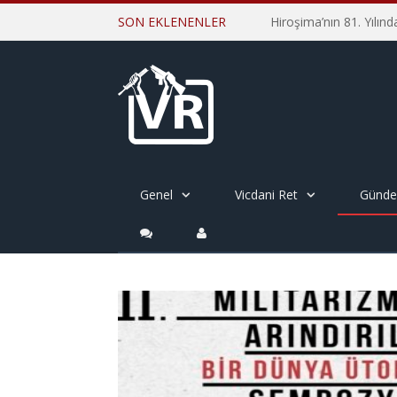
SON EKLENENLER
Genel
Vicdani Ret
Günd