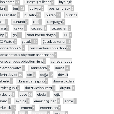
ilahlanma
71
Birleşmiş Milletler
2
biyolojik
ilah
1
bm
172
bolivya
2
bosna hersek
2
Bulgaristan
3
bulletin
14
bülten
11
burkina
aso
1
burundi
2
çad
1
campaign
5
çarşı
1
çekya
1
cezaevi
1
cezaevleri
6
chp
1
çin
35
çınar koçgiri doğan
3
CO
1
CO Watch
2
çocuk
150
Çocuk askerler
45
connection e.V
7
conscientious objection
16
conscientious objection association
5
conscientious objection right
1
conscientious
bjection watch
9
Danimarka
6
darbe
76
derin devlet
10
din
3
doğa
10
dövizli
skerlik
7
dünya barış günü
1
dünya vicdani
etçiler günü
2
dürzi vicdani retçi
3
duyuru
1
e-devlet
1
ebco
64
ebola
1
eğitim
ayiatı
1
ekoloji
3
emek örgütleri
1
eritre
1
erkeklik
18
ermeni
5
ermenistan
5