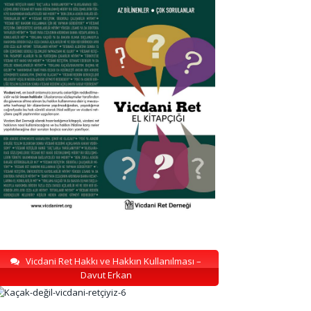
Vicdani Ret Hakkı ve Hakkın Kullanılması –
Davut Erkan