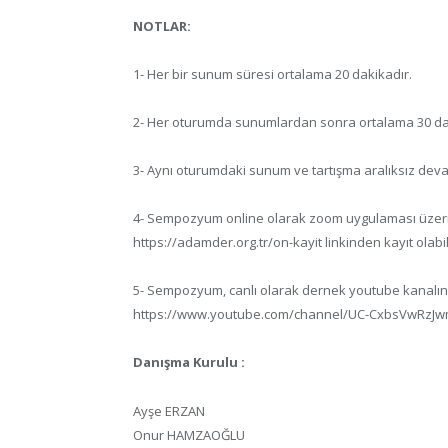
NOTLAR:
1- Her bir sunum süresi ortalama 20 dakikadır.
2- Her oturumda sunumlardan sonra ortalama 30 daki
3- Aynı oturumdaki sunum ve tartışma aralıksız deva
4- Sempozyum online olarak zoom uygulaması üzerinde
https://adamder.org.tr/on-kayit linkinden kayıt olabili
5- Sempozyum, canlı olarak dernek youtube kanalında
https://www.youtube.com/channel/UC-CxbsVwRzJ
Danışma Kurulu :
Ayşe ERZAN
Onur HAMZAOĞLU