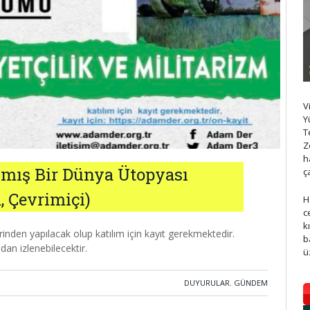
V
Y
T
Z
h
ılmış Bir Dünya Ütopyası
ç
 Çevrimiçi)
H
c
k
en yapılacak olup katılım için kayıt gerekmektedir.
b
an izlenebilecektir.
ü
DUYURULAR
,
GÜNDEM