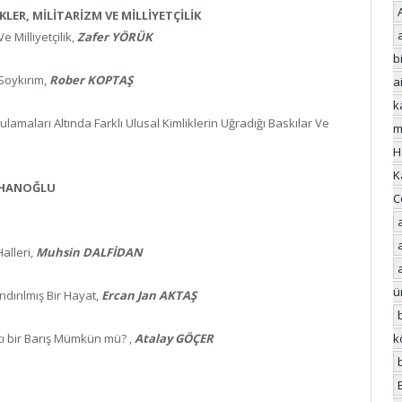
LER, MİLİTARİZM VE MİLLİYETÇİLİK
 Milliyetçilik,
Zafer YÖRÜK
bi
 Soykırım,
Rober KOPTAŞ
a
k
ygulamaları Altında Farklı Ulusal Kimliklerin Uğradığı Baskılar Ve
m
H
K
RHANOĞLU
C
alleri,
Muhsin DALFİDAN
ü
ndırılmış Bir Hayat,
Ercan Jan AKTAŞ
k
cı bir Barış Mümkün mü? ,
Atalay GÖÇER