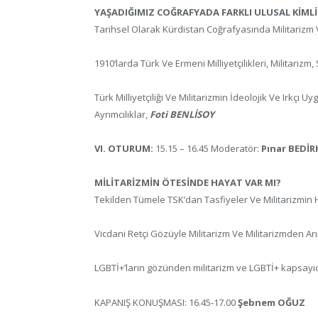
YAŞADIĞIMIZ COĞRAFYADA FARKLI ULUSAL KİMLİK
Tarihsel Olarak Kürdistan Coğrafyasında Militarizm Ve
1910’larda Türk Ve Ermeni Milliyetçilikleri, Militarizm,
Türk Milliyetçiliği Ve Militarizmin İdeolojik Ve Irkçı U
Ayrımcılıklar,
Foti BENLİSOY
VI. OTURUM:
15.15 – 16.45 Moderatör:
Pınar BEDİ
MİLİTARİZMİN ÖTESİNDE HAYAT VAR MI?
Tekilden Tümele TSK’dan Tasfiyeler Ve Militarizmin H
Vicdani Retçi Gözüyle Militarizm Ve Militarizmden Arı
LGBTİ+’ların gözünden militarizm ve LGBTİ+ kapsayı
KAPANIŞ KONUŞMASI: 16.45-17.00
Şebnem OĞUZ