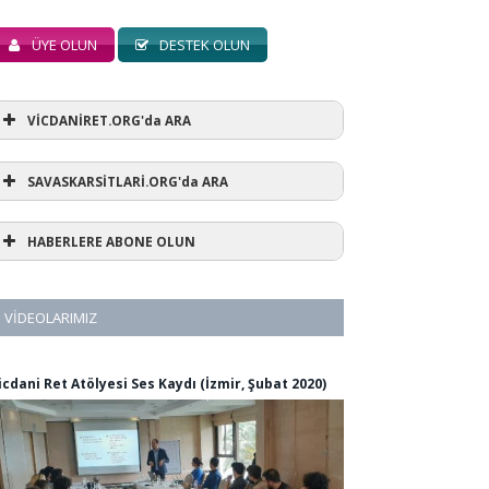
ÜYE OLUN
DESTEK OLUN
VİCDANİRET.ORG'da ARA
SAVASKARSİTLARİ.ORG'da ARA
HABERLERE ABONE OLUN
VIDEOLARIMIZ
icdani Ret Atölyesi Ses Kaydı (İzmir, Şubat 2020)