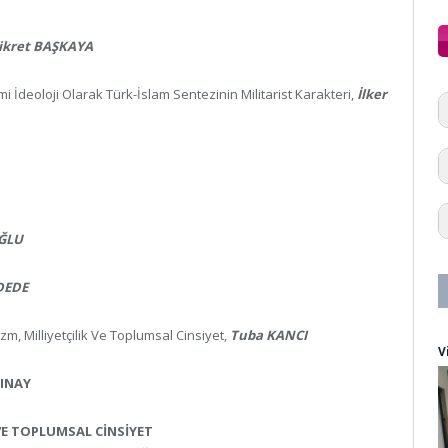
ikret BAŞKAYA
i İdeoloji Olarak Türk-İslam Sentezinin Militarist Karakteri,
İlker
ĞLU
DEDE
m, Milliyetçilik Ve Toplumsal Cinsiyet,
Tuba KANCI
V
TINAY
 VE TOPLUMSAL CİNSİYET