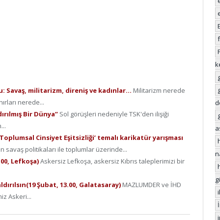
k
: Savaş, militarizm, direniş ve kadınlar…
Militarizm nerede
nırları nerede...
d
dırılmış Bir Dünya”
Sol görüşleri nedeniyle TSK'den ilişiği
...
a
oplumsal Cinsiyet Eşitsizliği’ temalı karikatür yarışması
savaş politikaları ile toplumlar üzerinde...
n
.00, Lefkoşa)
Askersiz Lefkoşa, askersiz Kıbrıs taleplerimizi bir
g
ldırılsın(19 Şubat, 13.00, Galatasaray)
MAZLUMDER ve İHD
iz Askeri...