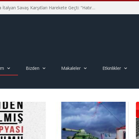
Hiroşima’nın 81. Yılında İtalyan Savaş Karşıtları Harekete Geçti: “Hatırlamak yeterli değil”
em
Bizden
Makaleler
Etkinlikler