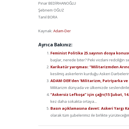
Pınar BEDİRHANOĞLU
Şebnem OĞUZ
Tanıl BORA
Kaynak:
Adam-Der
Ayrıca Bakınız:
Feminist Politika 25.sayının dosya konusu
başlar, nerede biter? Peki vicdani redciliğin sı
Karikatür yarışması: “Militarizmden Arın
kesilmiş askerlerin kurduğu Askeri Darbelerin
ADAM-DER’den ‘Militarizm, Patriyarka ve T
Militarizm dünyada ve ülkemizde seslendirilen 
“Askersiz Lefkoşa” için çağrı(15 Şubat, 14
kez daha sokakta ortaya...
Basın açıklamasına davet: Askeri Yargı Ka
olarak tüm şubelerimiz ile birlikte yürüteceğim