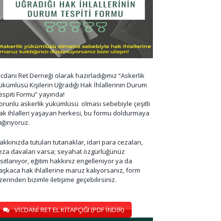
icdani Ret Derneği olarak hazırladığımız “Askerlik
ükümlüsü Kişilerin Uğradığı Hak İhlallerinin Durum
espiti Formu” yayında!
orunlu askerlik yükümlüsü olması sebebiyle çeşitli
ak ihlalleri yaşayan herkesi, bu formu doldurmaya
ağırıyoruz.
akkınızda tutulan tutanaklar, idari para cezaları,
eza davaları varsa; seyahat özgürlüğünüz
ısıtlanıyor, eğitim hakkınız engelleniyor ya da
aşkaca hak ihlallerine maruz kalıyorsanız, form
zerinden bizimle iletişime geçebilirsiniz.
VİCDANİ RET EL KİTAPÇIĞI (PDF İNDİR)