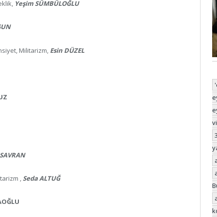
eklik,
Yeşim SÜMBÜLOĞLU
GUN
siyet, Militarizm,
Esin DÜZEL
UZ
e
e
v
y
 SAVRAN
itarizm ,
Seda ALTUĞ
B
AOĞLU
k