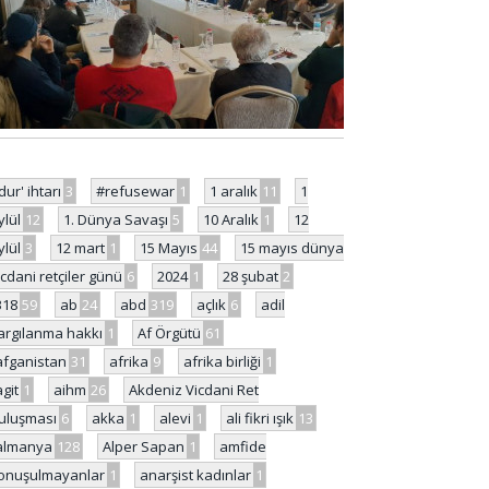
'dur' ihtarı
3
#refusewar
1
1 aralık
11
1
ylül
12
1. Dünya Savaşı
5
10 Aralık
1
12
ylül
3
12 mart
1
15 Mayıs
44
15 mayıs dünya
icdani retçiler günü
6
2024
1
28 şubat
2
318
59
ab
24
abd
319
açlık
6
adil
argılanma hakkı
1
Af Örgütü
61
afganistan
31
afrika
9
afrika birliği
1
agit
1
aihm
26
Akdeniz Vicdani Ret
uluşması
6
akka
1
alevi
1
ali fikri ışık
13
almanya
128
Alper Sapan
1
amfide
onuşulmayanlar
1
anarşist kadınlar
1