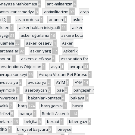
Anayasa Mahkemesi
4
anti-militarizm
4
antimilitarist medya
8
antimilitarizm
97
arap
rliği
1
arap ordusu
2
arjantin
1
asker
ileleri
1
asker hakları inisiyatifi
15
asker
açağı
31
asker uğurlama
18
askere kötü
uamele
55
askeri cezaevi
4
Askeri
arcamalar
92
askeri yargı
17
Askerlik
anunu
1
askersiz lefkoşa
5
Association for
onscientious Objection
1
asya
1
avrupa
41
avrupa konseyi
26
Avrupa Vicdani Ret Bürosu
2
avustralya
5
avusturya
2
AYİM
1
AYM
14
ayrımcılık
1
azerbaycan
8
bae
2
bahçeşehir
niversitesi
1
bakanlar komitesi
4
bakaya
8
baltık
7
barış
174
barış gemisi
1
basra
örfezi
5
batoça
1
Bedelli Askerlik
114
belarus
13
belçika
6
beraat
1
biber gazı
8
BİKG
1
bireysel başvuru
2
bireysel