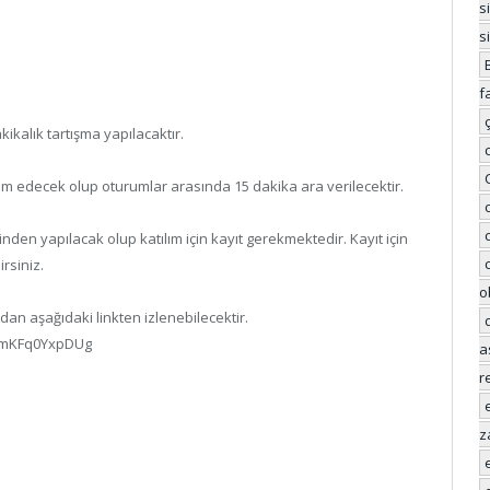
s
s
f
kalık tartışma yapılacaktır.
m edecek olup oturumlar arasında 15 dakika ara verilecektir.
n yapılacak olup katılım için kayıt gerekmektedir. Kayıt için
rsiniz.
o
n aşağıdaki linkten izlenebilecektir.
wmKFq0YxpDUg
a
r
z