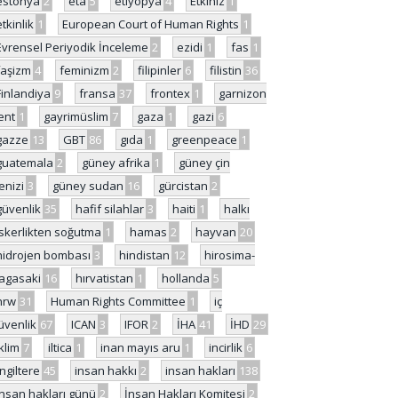
estonya
2
eta
5
etiyopya
4
Etkiniz
1
etkinlik
1
European Court of Human Rights
1
Evrensel Periyodik İnceleme
2
ezidi
1
fas
1
faşizm
4
feminizm
2
filipinler
6
filistin
36
Finlandiya
9
fransa
37
frontex
1
garnizon
ent
1
gayrimüslim
7
gaza
1
gazi
6
gazze
13
GBT
86
gıda
1
greenpeace
1
guatemala
2
güney afrika
1
güney çin
enizi
3
güney sudan
16
gürcistan
2
güvenlik
35
hafif silahlar
3
haiti
1
halkı
skerlikten soğutma
1
hamas
2
hayvan
20
hidrojen bombası
3
hindistan
12
hirosima-
agasaki
16
hırvatistan
1
hollanda
5
hrw
31
Human Rights Committee
1
iç
üvenlik
67
ICAN
3
IFOR
2
İHA
41
İHD
29
iklim
7
iltica
1
inan mayıs aru
1
incirlik
6
İngiltere
45
insan hakkı
2
insan hakları
138
insan hakları günü
2
İnsan Hakları Komitesi
2