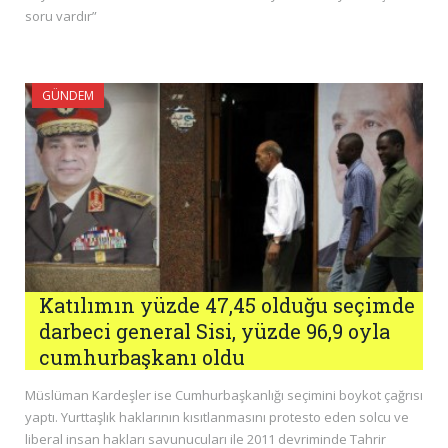
soru vardır”
GÜNDEM
Katılımın yüzde 47,45 olduğu seçimde
darbeci general Sisi, yüzde 96,9 oyla
cumhurbaşkanı oldu
Müslüman Kardeşler ise Cumhurbaşkanlığı seçimini boykot çağrısı
yaptı. Yurttaşlık haklarının kısıtlanmasını protesto eden solcu ve
liberal insan hakları savunucuları ile 2011 devriminde Tahrir