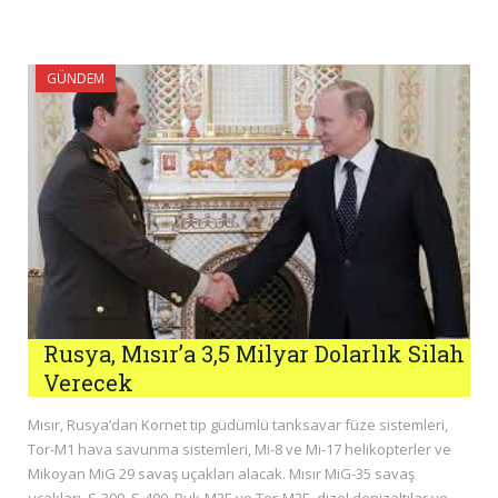
GÜNDEM
Rusya, Mısır’a 3,5 Milyar Dolarlık Silah
Verecek
Mısır, Rusya’dan Kornet tip güdümlü tanksavar füze sistemleri,
Tor-M1 hava savunma sistemleri, Mi-8 ve Mi-17 helikopterler ve
Mikoyan MiG 29 savaş uçakları alacak. Mısır MiG-35 savaş
uçakları, S-300, S-400, Buk-M2E ve Tor-M2E, dizel denizaltılar ve