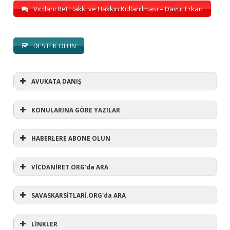
Vicdani Ret Hakkı ve Hakkın Kullanılması – Davut Erkan
DESTEK OLUN
AVUKATA DANIŞ
KONULARINA GÖRE YAZILAR
HABERLERE ABONE OLUN
KONULARINA GÖRE YAZILAR
AVUKATA DANIŞ
VİCDANİRET.ORG'da ARA
(1)
SAVASKARSİTLARİ.ORG'da ARA
#refusewar
(3)
'dur' ihtarı
(11)
1 aralık
LİNKLER
(12)
1 eylül