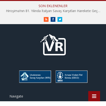
SON EKLENENLER
Hiroşima’nın 81. Yılında İtalyan Savaş Karşıtları Harekete Geçti: “Hatırlamak yeterli değil”
RSS
Facebook
Twitter
Navigate