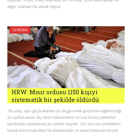
diğer silahları da almak istiyor.
GÜNDEM
HRW: Mısır ordusu 1150 kişiyi
sistematik bir şekilde öldürdü
“Bu olay, aşırı güç kullanımı ya da güvenlik güçlerinin eğitimsizliği
ile açıklanamaz. Bu, Mısır hükümetinin en üst düzey yetkilileri
tarafından planlanmış bir şiddet olayıdır. Söz konusu yetkililerin
büyük kısmı hala Mısır’da iktidardadır ve yanıt bekleyen birçok