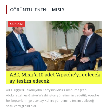
GÖRÜNTÜLENEN:
MISIR
GÜNDEM
ABD, Mısır’a 10 adet ‘Apache’yi gelecek
ay teslim edecek
ABD Dışişleri Bakanı John Kerry’nin Mısır Cumhurbaşkanı
Abdulfettah es-Sisi’ye Washington yönetiminin vadettiği Apache
helikopterlerin gelecek ay Kahire yönetimine teslim edileceği
sözü verdiği bildirildi.