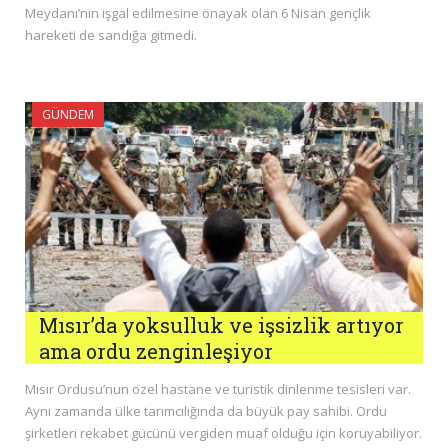
Meydanı’nın işgal edilmesine önayak olan 6 Nisan gençlik
hareketi de sandığa gitmedi.
GÜNDEM
Mısır’da yoksulluk ve işsizlik artıyor
ama ordu zenginleşiyor
Mısır Ordusu’nun özel hastane ve turistik dinlenme tesisleri var.
Aynı zamanda ülke tarımcılığında da büyük pay sahibi. Ordu
şirketleri rekabet gücünü vergiden muaf olduğu için koruyabiliyor.