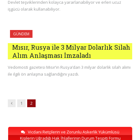
Devlet teşviklerinden kolayca yararlanabiliyor ve erleri ucuz
işgücü olarak kullanabiliyor.
GÜNDEM
Mısır, Rusya ile 3 Milyar Dolarlık Silah
Alım Anlaşması İmzaladı
Vedomosti gazetesi Mısır’ın Rusya’dan 3 milyar dolarlık silah alımı
ile ilgili ön anlaşma sağlandığını yazdı.
Previous
1
2
Vicdani Retçilerin ve Zorunlu Askerlik Yükümlüsü
Kişilerin Uğradığı Hak İhlallerinin Durum Tespiti Formu