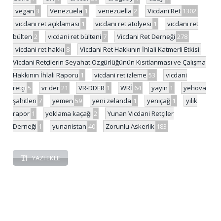
vegan
3
Venezuela
1
venezuella
2
Vicdani Ret
1302
vicdani ret açıklaması
1
vicdani ret atölyesi
1
vicdani ret
bülten
2
vicdani ret bülteni
7
Vicdani Ret Derneği
278
vicdani ret hakkı
8
Vicdani Ret Hakkının İhlali Katmerli Etkisi:
Vicdani Retçilerin Seyahat Özgürlüğünün Kısıtlanması ve Çalışma
Hakkının İhlali Raporu
1
vicdani ret izleme
53
vicdani
retçi
5
vr der
21
VR-DDER
1
WRİ
64
yayın
1
yehova
şahitleri
7
yemen
59
yeni zelanda
1
yeniçağ
1
yılık
rapor
1
yoklama kaçağı
2
Yunan Vicdani Retçiler
Derneği
1
yunanistan
40
Zorunlu Askerlik
183
YAZI EKLE