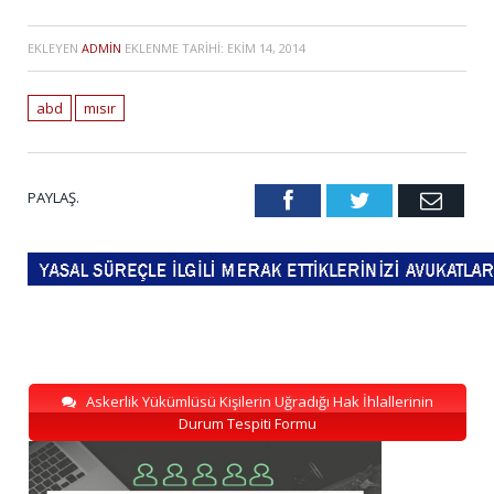
EKLEYEN
ADMIN
EKLENME TARIHI:
EKIM 14, 2014
abd
mısır
PAYLAŞ.
Facebook
Twitter
Emai
Askerlik Yükümlüsü Kişilerin Uğradığı Hak İhlallerinin
Durum Tespiti Formu