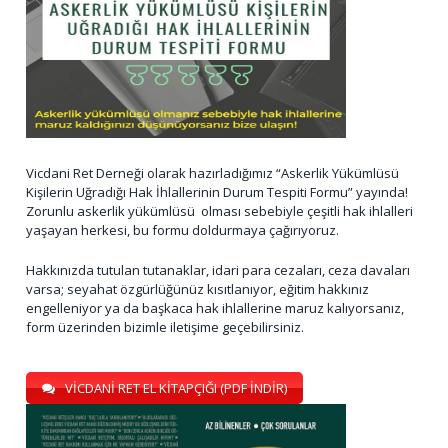
Vicdani Ret Derneği olarak hazırladığımız “Askerlik Yükümlüsü
Kişilerin Uğradığı Hak İhlallerinin Durum Tespiti Formu” yayında!
Zorunlu askerlik yükümlüsü olması sebebiyle çeşitli hak ihlalleri
yaşayan herkesi, bu formu doldurmaya çağırıyoruz.
Hakkınızda tutulan tutanaklar, idari para cezaları, ceza davaları
varsa; seyahat özgürlüğünüz kısıtlanıyor, eğitim hakkınız
engelleniyor ya da başkaca hak ihlallerine maruz kalıyorsanız,
form üzerinden bizimle iletişime geçebilirsiniz.
VİCDANİ RET EL KİTAPÇIĞI (PDF İNDİR)