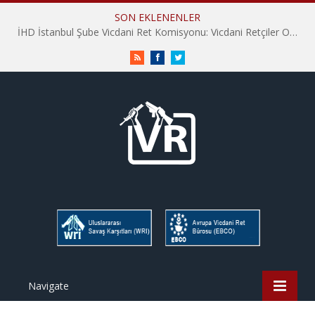
SON EKLENENLER
İHD İstanbul Şube Vicdani Ret Komisyonu: Vicdani Retçiler Olarak Destek İçin Buradayız!
RSS
Facebook
Twitter
Navigate