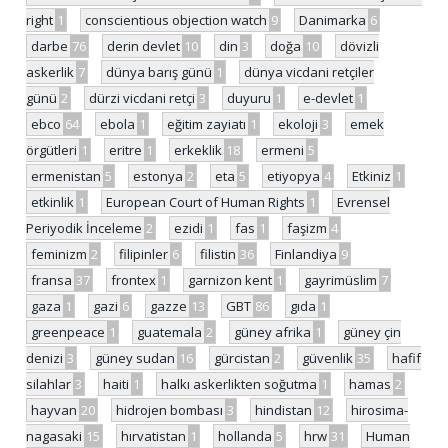
right
1
conscientious objection watch
9
Danimarka
6
darbe
76
derin devlet
10
din
3
doğa
10
dövizli
askerlik
7
dünya barış günü
1
dünya vicdani retçiler
günü
2
dürzi vicdani retçi
3
duyuru
1
e-devlet
1
ebco
64
ebola
1
eğitim zayiatı
1
ekoloji
3
emek
örgütleri
1
eritre
1
erkeklik
18
ermeni
5
ermenistan
5
estonya
2
eta
5
etiyopya
4
Etkiniz
1
etkinlik
1
European Court of Human Rights
1
Evrensel
Periyodik İnceleme
2
ezidi
1
fas
1
faşizm
4
feminizm
2
filipinler
6
filistin
36
Finlandiya
9
fransa
37
frontex
1
garnizon kent
1
gayrimüslim
7
gaza
1
gazi
6
gazze
13
GBT
86
gıda
1
greenpeace
1
guatemala
2
güney afrika
1
güney çin
denizi
3
güney sudan
16
gürcistan
2
güvenlik
35
hafif
silahlar
3
haiti
1
halkı askerlikten soğutma
1
hamas
2
hayvan
20
hidrojen bombası
3
hindistan
12
hirosima-
nagasaki
15
hırvatistan
1
hollanda
5
hrw
31
Human