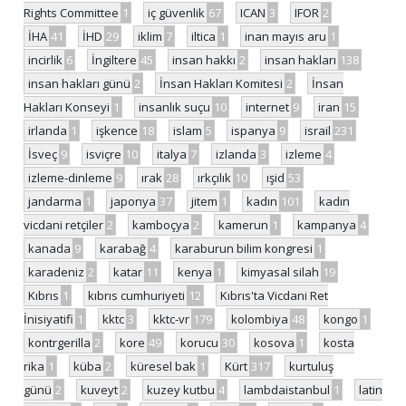
Rights Committee
1
iç güvenlik
67
ICAN
3
IFOR
2
İHA
41
İHD
29
iklim
7
iltica
1
inan mayıs aru
1
incirlik
6
İngiltere
45
insan hakkı
2
insan hakları
138
insan hakları günü
2
İnsan Hakları Komitesi
2
İnsan
Hakları Konseyi
1
insanlık suçu
10
internet
9
iran
15
irlanda
1
işkence
18
islam
5
ispanya
9
israil
231
İsveç
9
isviçre
10
italya
7
izlanda
3
izleme
4
izleme-dinleme
9
ırak
28
ırkçılık
10
ışid
53
jandarma
1
japonya
37
jitem
1
kadın
101
kadın
vicdani retçiler
2
kamboçya
2
kamerun
1
kampanya
4
kanada
9
karabağ
4
karaburun bilim kongresi
1
karadeniz
2
katar
11
kenya
1
kimyasal silah
19
Kıbrıs
1
kıbrıs cumhuriyeti
12
Kıbrıs'ta Vicdani Ret
İnisiyatifi
1
kktc
3
kktc-vr
179
kolombiya
48
kongo
1
kontrgerilla
2
kore
49
korucu
30
kosova
1
kosta
rika
1
küba
2
küresel bak
1
Kürt
317
kurtuluş
günü
2
kuveyt
2
kuzey kutbu
4
lambdaistanbul
1
latin