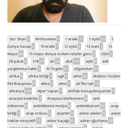
'dur' ihtarı
3
#refusewar
1
1 aralık
11
1 eylül
12
1.
Dünya Savaşı
5
10 Aralık
1
12 eylül
3
12 mart
1
15
Mayıs
44
15 mayıs dünya vicdani retçiler günü
6
2024
1
28 şubat
2
318
59
ab
24
abd
319
açlık
6
adil
yargılanma hakkı
1
Af Örgütü
61
afganistan
31
afrika
9
afrika birliği
1
agit
1
aihm
26
Akdeniz Vicdani
Ret Buluşması
6
akka
1
alevi
1
ali fikri ışık
13
almanya
128
Alper Sapan
1
amfide konuşulmayanlar
1
anarşist kadınlar
1
Anayasa Mahkemesi
4
anti-
militarizm
4
antimilitarist medya
8
antimilitarizm
97
arap
birliği
1
arap ordusu
2
arjantin
1
asker aileleri
1
asker
hakları inisiyatifi
15
asker kaçağı
31
asker uğurlama
18
askere kötü muamele
55
askeri cezaevi
4
Askeri