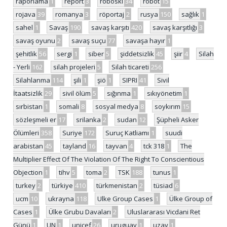
raporlama
1
report
3
roboski
34
robot
15
rojava
39
romanya
3
röportaj
2
rusya
150
sağlık
1
sahel
1
Savaş
190
savaş karşıtı
420
savaş karşıtlığı
3
savaş oyunu
2
savaş suçu
77
savaşa hayır
1
şehitlik
56
sergi
1
siber
5
şiddetsizlik
45
şiir
4
Silah
- Yerli
162
silah projeleri
5
Silah ticareti
256
Silahlanma
114
şili
1
şiö
1
SIPRI
41
Sivil
İtaatsizlik
29
sivil ölüm
5
sığınma
1
sıkıyönetim
1
sırbistan
1
somali
8
sosyal medya
8
soykırım
15
sözleşmeli er
17
srilanka
2
sudan
12
Şüpheli Asker
Ölümleri
358
Suriye
172
Suruç Katliamı
1
suudi
arabistan
45
tayland
16
tayvan
4
tck 318
1
The
Multiplier Effect Of The Violation Of The Right To Conscientious
Objection
1
tihv
5
toma
2
TSK
188
tunus
1
turkey
2
türkiye
410
türkmenistan
2
tüsiad
6
ucm
10
ukrayna
118
Ulke Group Cases
1
Ülke Group of
Cases
1
Ülke Grubu Davaları
2
Uluslararası Vicdani Ret
Günü
1
UN
1
unicef
26
uruguay
1
uzay
1