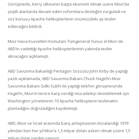
Görüşmede, Kerry ülkesinin başta ekonomi olmak üzere Mısır’da
çeşitli alanlarda devam eden reformlara desteğini vurguladı ve
söz konusu Apache helikopterlerin önümüzdeki ay teslim
edileceğini bildirdi.
Mısır Hava Kuvvetleri Komutanı Tümgeneral Yunus el-Mısri de
ABD’in vadettiği Apache helikopterlerinin yakında teslim
alınacağını açıklamıştı.
ABD Savunma Bakanlığı Pentagon Sözcüsü John Kirby de yaptığı
yazılı açıklamada, ABD Savunma Bakanı Chuck Hagel’in Mısır
Savunma Bakanı Sıdkı Subhi ile yaptığı telefon görüşmesinde
Hagel’in, Mısır’ın teröre karşı verdiği mücadeleyi desteklemek için
Washington yönetiminin 10 Apache helikopterin teslimatını
planladığını doğruladığını kaydetmişti.
ABD, Mısır ve İsrail arasında barış anlaşmasının imzalandığı 1979
yılından beri her yıl Mısır’a 1,3 milyar doları askeri olmak üzere 1,5
milyar dolar yardım yapıyor.