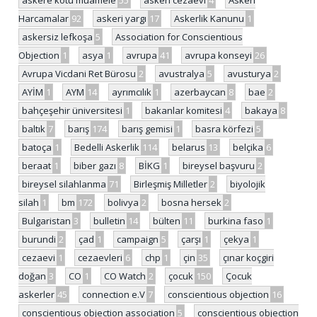
Harcamalar
92
askeri yargı
17
Askerlik Kanunu
1
askersiz lefkoşa
5
Association for Conscientious
Objection
1
asya
1
avrupa
41
avrupa konseyi
26
Avrupa Vicdani Ret Bürosu
2
avustralya
5
avusturya
2
AYİM
1
AYM
14
ayrımcılık
1
azerbaycan
8
bae
2
bahçeşehir üniversitesi
1
bakanlar komitesi
4
bakaya
8
baltık
7
barış
174
barış gemisi
1
basra körfezi
5
batoça
1
Bedelli Askerlik
114
belarus
13
belçika
6
beraat
1
biber gazı
8
BİKG
1
bireysel başvuru
2
bireysel silahlanma
71
Birleşmiş Milletler
2
biyolojik
silah
1
bm
172
bolivya
2
bosna hersek
2
Bulgaristan
3
bulletin
14
bülten
11
burkina faso
1
burundi
2
çad
1
campaign
5
çarşı
1
çekya
1
cezaevi
1
cezaevleri
6
chp
1
çin
35
çınar koçgiri
doğan
3
CO
1
CO Watch
2
çocuk
150
Çocuk
askerler
45
connection e.V
7
conscientious objection
16
conscientious objection association
5
conscientious objection