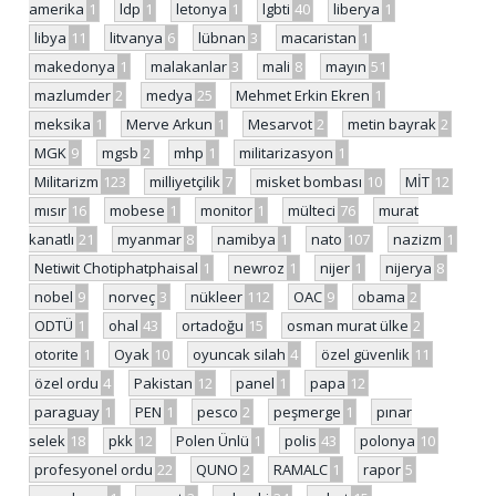
amerika
1
ldp
1
letonya
1
lgbti
40
liberya
1
libya
11
litvanya
6
lübnan
3
macaristan
1
makedonya
1
malakanlar
3
mali
8
mayın
51
mazlumder
2
medya
25
Mehmet Erkin Ekren
1
meksika
1
Merve Arkun
1
Mesarvot
2
metin bayrak
2
MGK
9
mgsb
2
mhp
1
militarizasyon
1
Militarizm
123
milliyetçilik
7
misket bombası
10
MİT
12
mısır
16
mobese
1
monitor
1
mülteci
76
murat
kanatlı
21
myanmar
8
namibya
1
nato
107
nazizm
1
Netiwit Chotiphatphaisal
1
newroz
1
nijer
1
nijerya
8
nobel
9
norveç
3
nükleer
112
OAC
9
obama
2
ODTÜ
1
ohal
43
ortadoğu
15
osman murat ülke
2
otorite
1
Oyak
10
oyuncak silah
4
özel güvenlik
11
özel ordu
4
Pakistan
12
panel
1
papa
12
paraguay
1
PEN
1
pesco
2
peşmerge
1
pınar
selek
18
pkk
12
Polen Ünlü
1
polis
43
polonya
10
profesyonel ordu
22
QUNO
2
RAMALC
1
rapor
5