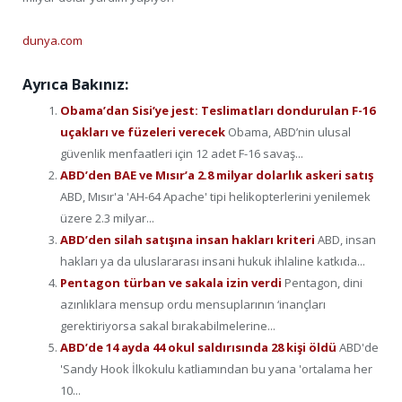
dunya.com
Ayrıca Bakınız:
Obama’dan Sisi’ye jest: Teslimatları dondurulan F-16
uçakları ve füzeleri verecek
Obama, ABD’nin ulusal
güvenlik menfaatleri için 12 adet F-16 savaş...
ABD’den BAE ve Mısır’a 2.8 milyar dolarlık askeri satış
ABD, Mısır'a 'AH-64 Apache' tipi helikopterlerini yenilemek
üzere 2.3 milyar...
ABD’den silah satışına insan hakları kriteri
ABD, insan
hakları ya da uluslararası insani hukuk ihlaline katkıda...
Pentagon türban ve sakala izin verdi
Pentagon, dini
azınlıklara mensup ordu mensuplarının ‘inançları
gerektiriyorsa sakal bırakabilmelerine...
ABD’de 14 ayda 44 okul saldırısında 28 kişi öldü
ABD'de
'Sandy Hook İlkokulu katliamından bu yana 'ortalama her
10...