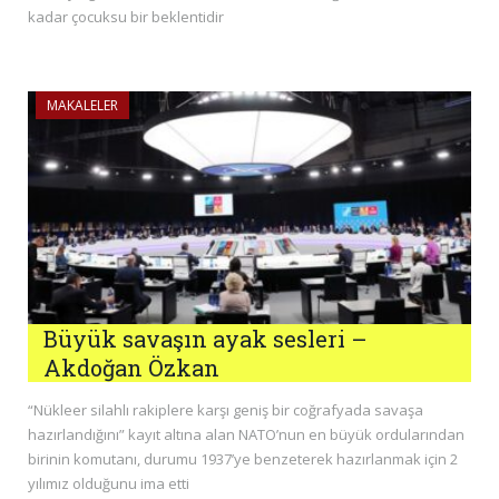
kadar çocuksu bir beklentidir
MAKALELER
Büyük savaşın ayak sesleri –
Akdoğan Özkan
“Nükleer silahlı rakiplere karşı geniş bir coğrafyada savaşa
hazırlandığını” kayıt altına alan NATO’nun en büyük ordularından
birinin komutanı, durumu 1937’ye benzeterek hazırlanmak için 2
yılımız olduğunu ima etti