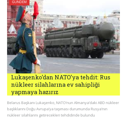
GÜNDEM
Lukaşenko’dan NATO’ya tehdit: Rus
nükleer silahlarına ev sahipliği
yapmaya hazırız
Belarus Başkanı Lukaşenko, NATO’nun Almanya’daki ABD nükleer
başlıklarını Doğu Avrupa’ya taşıması durumunda Rusya’nın
nükleer silahlarını getirecekleri tehdidinde bulundu