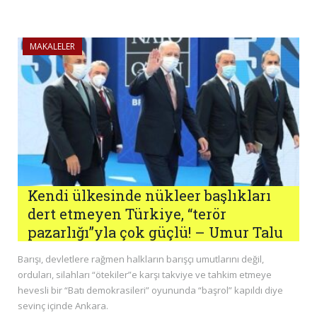
MAKALELER
Kendi ülkesinde nükleer başlıkları
dert etmeyen Türkiye, “terör
pazarlığı”yla çok güçlü! – Umur Talu
Barışı, devletlere rağmen halkların barışçı umutlarını değil,
orduları, silahları “ötekiler”e karşı takviye ve tahkim etmeye
hevesli bir “Batı demokrasileri” oyununda “başrol” kapıldı diye
sevinç içinde Ankara.