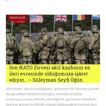
MAKALELER
Son NATO Zirvesi akıl kaybının en
ileri evresinde olduğumuza işâret
ediyor… – Süleyman Seyfi Öğün
Ekonomide , işler bozulduğunda, “görünmez elin devreye girerek”
dengesizlikleri bertaraf edeceğine inanmak ne kadar
çocuksuysa, savaş ihtimâli yükseldiğinde, görünmez mâkullerin
devreye girerek bu ihtimâli ortadan kaldıracağına inanmak da o