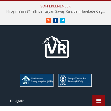
SON EKLENENLER
Hiroşima’nın 81. Yılında İtalyan Savaş Karşıtları Harekete Geçti: “Hatırlamak yeterli değil”
RSS
Facebook
Twitter
Navigate