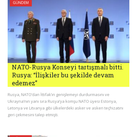
GÜNDEM
NATO-Rusya Konseyi tartışmalı bitti.
Rusya: “İlişkiler bu şekilde devam
edemez”
Rusya, NATO’dan İttifak’ın genişlemeyi durdurmasını ve
Ukrayna’nın yanı sıra Rusya’ya komşu NATO üyesi Estonya,
Letonya ve Litvanya gibi ülkelerdeki asker ve askeri teçhizatını
geri çekmesini talep etmişti.