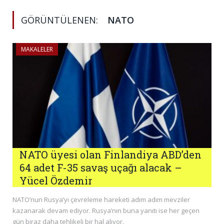
GÖRÜNTÜLENEN:
NATO
MAKALELER
NATO üyesi olan Finlandiya ABD’den
64 adet F-35 savaş uçağı alacak –
Yücel Özdemir
NATO’nun Rusya’yı çevreleme hareketi adım adım mevziler
kazanarak devam ediyor. Rusya’nın buna yanıtı ise her geçen
gün biraz daha tehlikeli bir hal alıyor.