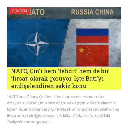
GÜNDEM
NATO, Çin’i hem ‘tehdit’ hem de bir
‘fırsat’ olarak görüyor. İşte Batı’yı
endişelendiren sekiz konu
“NATO’nun Güney Çin Denizi’ne taarruz etmesinden söz
etmiyoruz. Ancak Çin’in bize doğru yaklaştığını dikkate almamız
lazım” diyen Stoltenberg, Çin’in klasik anlamda askeri silahlanma
ile şu an için bir ilgisi olmayan, Arktika, Afrika ve Avrupa’daki
faaliyetlerine vurgu yaptı.