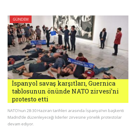
GÜNDEM
İspanyol savaş karşıtları, Guernica
tablosunun önünde NATO zirvesi’ni
protesto etti
NATO’nun 28-30 Haziran tarihleri arasında İspanya’nın başkenti
Madrid’de düzenleyeceği liderler zirvesine yönelik protestolar
devam ediyor.