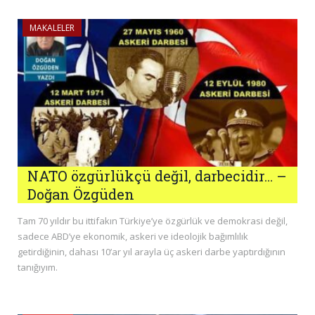
MAKALELER
NATO özgürlükçü değil, darbecidir… –
Doğan Özgüden
Tam 70 yıldır bu ittifakın Türkiye’ye özgürlük ve demokrasi değil,
sadece ABD’ye ekonomik, askeri ve ideolojik bağımlılık
getirdiğinin, dahası 10’ar yıl arayla üç askeri darbe yaptırdığının
tanığıyım.