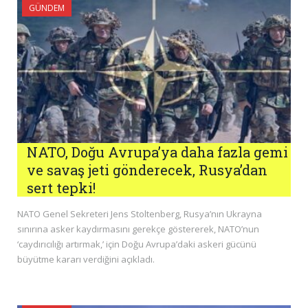
GÜNDEM
NATO, Doğu Avrupa’ya daha fazla gemi
ve savaş jeti gönderecek, Rusya’dan
sert tepki!
NATO Genel Sekreteri Jens Stoltenberg, Rusya’nın Ukrayna
sınırına asker kaydırmasını gerekçe göstererek, NATO’nun
‘caydırıcılığı artırmak,’ için Doğu Avrupa’daki askeri gücünü
büyütme kararı verdiğini açıkladı.