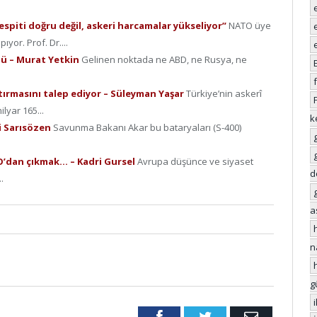
spiti doğru değil, askeri harcamalar yükseliyor”
NATO üye
yor. Prof. Dr....
dü – Murat Yetkin
Gelinen noktada ne ABD, ne Rusya, ne
tırmasını talep ediyor – Süleyman Yaşar
Türkiye’nin askerî
ilyar 165...
k
si Sarısözen
Savunma Bakanı Akar bu bataryaları (S-400)
TO’dan çıkmak… – Kadri Gursel
Avrupa düşünce ve siyaset
d
.
a
n
g
Facebook
Twitter
Email