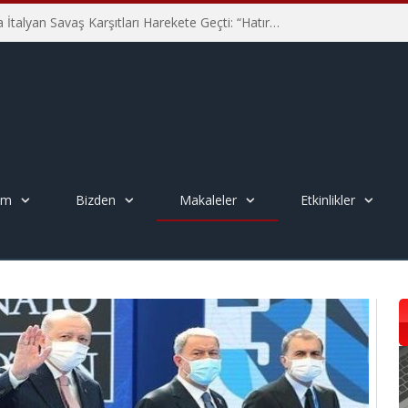
Hiroşima’nın 81. Yılında İtalyan Savaş Karşıtları Harekete Geçti: “Hatırlamak yeterli değil”
em
Bizden
Makaleler
Etkinlikler