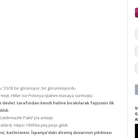
du. SSCB bir görünüyor, bir görünmüyordu.
irmişti. Hitler ise Polonya iştahını masaya sürmüştü.
 devlet tarafından kendi haline bırakılarak faşizmin ilk
V
ildi.
G
Saldırmazlık Paktı”yla anlaştı.
A
aldırdı. Hepsi 1939’da peş peşe geldi.
si, katletmesi; İspanya’daki direniş duvarının yıkılması