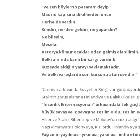
“Ve sen böyle ‘No pasaran’ deyip
Madrid kapısına dikilmeden önce
Herhalde vardın.
Kimdin, nerden geldin, ne yapardın?
Ne bileyim,
Mesela;
Astorya kömür ocaklarından gelmiş olabilirsin.
Belki alnında kanlı bir sargı vardır ki
Kuzeyde aldığın yarayı saklamaktadır.
Ve belki varoşlarda son kurşunu atan sendin.”
Direnişin arkasında Sovyetler Birliği var görünüyor
Stalin’in görüş alanına Finlandiya ve Baltık ülkeleri g
“İnsanlık Enternasyonali” arkasındaki tek güçlü
büyük savaş ve iç savaşına teslim oldu, teslim ed
Hitler ve Stalin, Ribentrop ve Molotov’un imza attığı “
Nazi Almanya’sı Polonya’ya, Kızılordu Finlandiya’ya s
Faşizmin yayılması, yıkması, yakması, imha etme