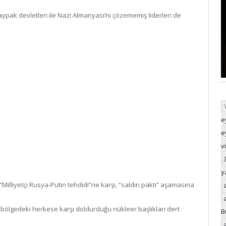
ypak devletleri ile Nazi Almanyası’nı çözememiş liderleri de
e
e
v
y
Milliyetçi Rusya-Putin tehdidi”ne karşı, “saldırı paktı” aşamasına
bölgedeki herkese karşı doldurduğu nükleer başlıkları dert
B