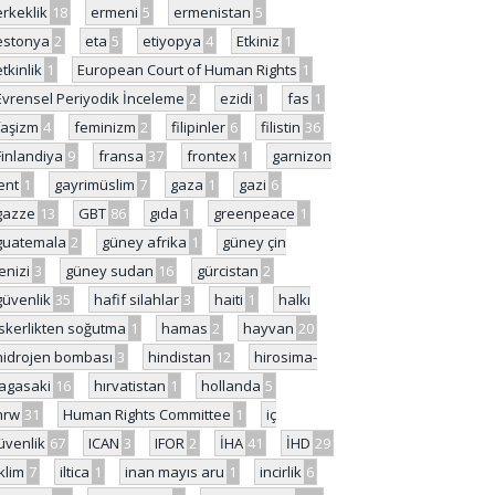
erkeklik
18
ermeni
5
ermenistan
5
estonya
2
eta
5
etiyopya
4
Etkiniz
1
etkinlik
1
European Court of Human Rights
1
Evrensel Periyodik İnceleme
2
ezidi
1
fas
1
faşizm
4
feminizm
2
filipinler
6
filistin
36
Finlandiya
9
fransa
37
frontex
1
garnizon
ent
1
gayrimüslim
7
gaza
1
gazi
6
gazze
13
GBT
86
gıda
1
greenpeace
1
guatemala
2
güney afrika
1
güney çin
enizi
3
güney sudan
16
gürcistan
2
güvenlik
35
hafif silahlar
3
haiti
1
halkı
skerlikten soğutma
1
hamas
2
hayvan
20
hidrojen bombası
3
hindistan
12
hirosima-
agasaki
16
hırvatistan
1
hollanda
5
hrw
31
Human Rights Committee
1
iç
üvenlik
67
ICAN
3
IFOR
2
İHA
41
İHD
29
iklim
7
iltica
1
inan mayıs aru
1
incirlik
6