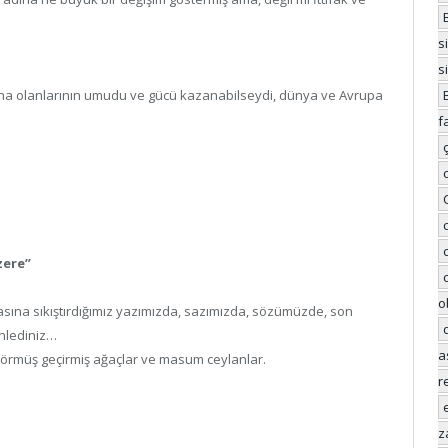
s
s
ana olanlarının umudu ve gücü kazanabilseydi, dünya ve Avrupa
f
zere”
o
rasına sıkıştırdığımız yazımızda, sazımızda, sözümüzde, son
nlediniz…
a
 görmüş geçirmiş ağaçlar ve masum ceylanlar.
r
z