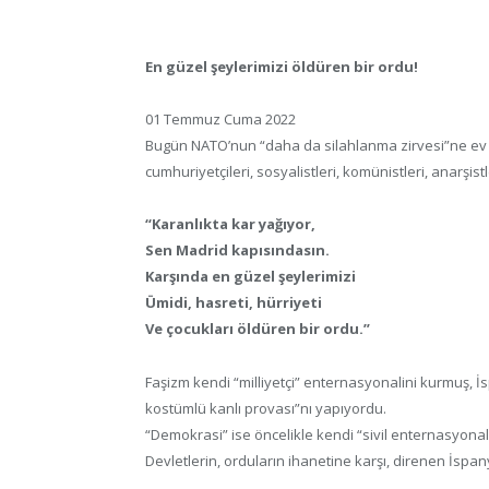
En güzel şeylerimizi öldüren bir ordu!
01 Temmuz Cuma 2022
Bugün NATO’nun “daha da silahlanma zirvesi”ne ev s
cumhuriyetçileri, sosyalistleri, komünistleri, anarşist
“Karanlıkta kar yağıyor,
Sen Madrid kapısındasın.
Karşında en güzel şeylerimizi
Ümidi, hasreti, hürriyeti
Ve çocukları öldüren bir ordu.”
Faşizm kendi “milliyetçi” enternasyonalini kurmuş,
kostümlü kanlı provası”nı yapıyordu.
“Demokrasi” ise öncelikle kendi “sivil enternasyonal”
Devletlerin, orduların ihanetine karşı, direnen İspa