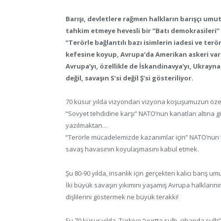
Barışı, devletlere rağmen halkların barışçı umutla
tahkim etmeye hevesli bir “Batı demokrasileri”
“Terörle bağlantılı bazı isimlerin iadesi ve terö
kefesine koyup, Avrupa’da Amerikan askeri varl
Avrupa’yı, özellikle de İskandinavya’yı, Ukrayna
değil, savaşın S’si değil Ş’si gösteriliyor.
70 küsur yılda vizyondan vizyona koşuşumuzun özet
“Sovyet tehdidine karşı” NATO’nun kanatları altına g
yazılmaktan…
“Terörle mücadelemizde kazanımlar için” NATO’nun ta
savaş havasının koyulaşmasını kabul etmek.
Şu 80-90 yılda, insanlık için gerçekten kalıcı barış 
İki büyük savaşın yıkımını yaşamış Avrupa halklarını
dişlilerini göstermek ne büyük terakki!
Şu 70 küsur yılda, Türkiye “yurtta sulh, cihanda sulh