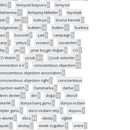
BİKG
1
bireysel başvuru
2
bireysel
ilahlanma
71
Birleşmiş Milletler
2
biyolojik
ilah
1
bm
172
bolivya
2
bosna hersek
2
Bulgaristan
3
bulletin
14
bülten
11
burkina
aso
1
burundi
2
çad
1
campaign
5
çarşı
1
çekya
1
cezaevi
1
cezaevleri
6
chp
1
çin
35
çınar koçgiri doğan
3
CO
1
CO Watch
2
çocuk
150
Çocuk askerler
45
connection e.V
7
conscientious objection
16
conscientious objection association
5
conscientious objection right
1
conscientious
bjection watch
9
Danimarka
6
darbe
76
derin devlet
10
din
3
doğa
10
dövizli
skerlik
7
dünya barış günü
1
dünya vicdani
etçiler günü
2
dürzi vicdani retçi
3
duyuru
1
e-devlet
1
ebco
64
ebola
1
eğitim
ayiatı
1
ekoloji
3
emek örgütleri
1
eritre
1