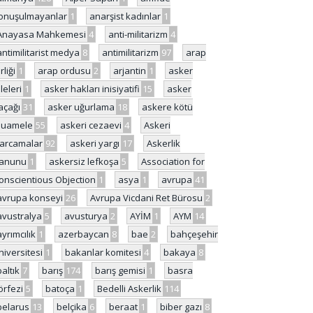
onuşulmayanlar
1
anarşist kadınlar
1
Anayasa Mahkemesi
4
anti-militarizm
4
antimilitarist medya
8
antimilitarizm
97
arap
rliği
1
arap ordusu
2
arjantin
1
asker
ileleri
1
asker hakları inisiyatifi
15
asker
açağı
31
asker uğurlama
18
askere kötü
uamele
55
askeri cezaevi
4
Askeri
arcamalar
92
askeri yargı
17
Askerlik
anunu
1
askersiz lefkoşa
5
Association for
onscientious Objection
1
asya
1
avrupa
41
avrupa konseyi
26
Avrupa Vicdani Ret Bürosu
2
avustralya
5
avusturya
2
AYİM
1
AYM
14
ayrımcılık
1
azerbaycan
8
bae
2
bahçeşehir
niversitesi
1
bakanlar komitesi
4
bakaya
8
baltık
7
barış
174
barış gemisi
1
basra
örfezi
5
batoça
1
Bedelli Askerlik
114
belarus
13
belçika
6
beraat
1
biber gazı
8