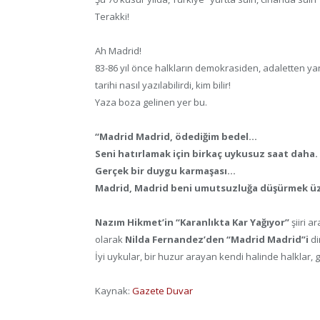
Terakki!
Ah Madrid!
83-86 yıl önce halkların demokrasiden, adaletten y
tarihi nasıl yazılabilirdi, kim bilir!
Yaza boza gelinen yer bu.
“Madrid Madrid, ödediğim bedel…
Seni hatırlamak için birkaç uykusuz saat daha.
Gerçek bir duygu karmaşası…
Madrid, Madrid beni umutsuzluğa düşürmek ü
Nazım Hikmet’in “Karanlıkta Kar Yağıyor”
şiiri a
olarak
Nilda Fernandez’den “Madrid Madrid”i
di
İyi uykular, bir huzur arayan kendi halinde halklar,
Kaynak:
Gazete Duvar