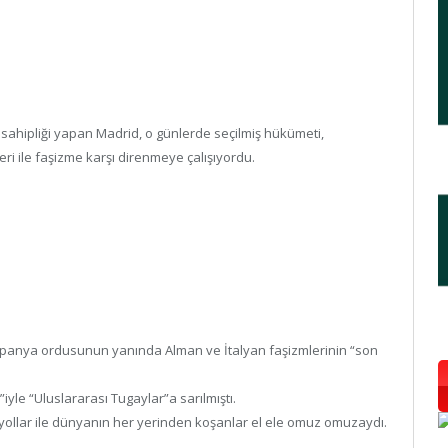
ahipliği yapan Madrid, o günlerde seçilmiş hükümeti,
leri ile faşizme karşı direnmeye çalışıyordu.
 İspanya ordusunun yanında Alman ve İtalyan faşizmlerinin “son
iyle “Uluslararası Tugaylar”a sarılmıştı.
nyollar ile dünyanın her yerinden koşanlar el ele omuz omuzaydı.