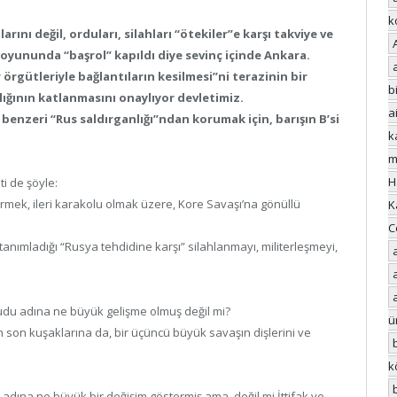
k
rını değil, orduları, silahları “ötekiler”e karşı takviye ve
 oyununda “başrol” kapıldı diye sevinç içinde Ankara.
r örgütleriyle bağlantıların kesilmesi”ni terazinin bir
bi
ığının katlanmasını onaylıyor devletimiz.
a
 benzeri “Rus saldırganlığı”ndan korumak için, barışın B’si
k
m
H
i de şöyle:
irmek, ileri karakolu olmak üzere, Kore Savaşı’na gönüllü
K
C
nımladığı “Rusya tehdidine karşı” silahlanmayı, militerleşmeyi,
umudu adına ne büyük gelişme olmuş değil mi?
ü
n son kuşaklarına da, bir üçüncü büyük savaşın dişlerini ve
k
” adına ne büyük bir değişim göstermiş ama, değil mi İttifak ve