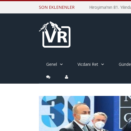
SON EKLENENLER
Genel
Vicdani Ret
Günd