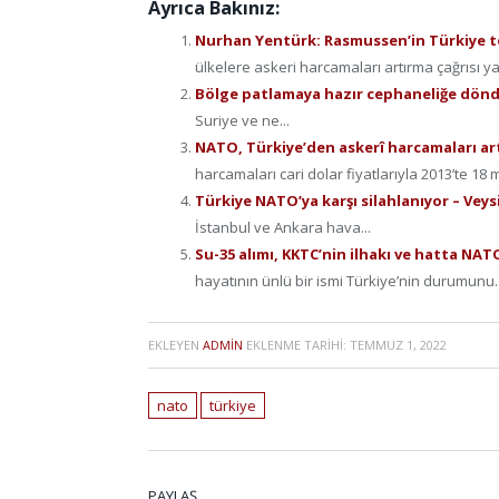
Ayrıca Bakınız:
Nurhan Yentürk: Rasmussen’in Türkiye te
ülkelere askeri harcamaları artırma çağrısı yapı
Bölge patlamaya hazır cephaneliğe dön
Suriye ve ne...
NATO, Türkiye’den askerî harcamaları ar
harcamaları cari dolar fiyatlarıyla 2013’te 18 m
Türkiye NATO’ya karşı silahlanıyor – Vey
İstanbul ve Ankara hava...
Su-35 alımı, KKTC’nin ilhakı ve hatta NA
hayatının ünlü bir ismi Türkiye’nin durumunu..
EKLEYEN
ADMIN
EKLENME TARIHI:
TEMMUZ 1, 2022
nato
türkiye
PAYLAŞ.