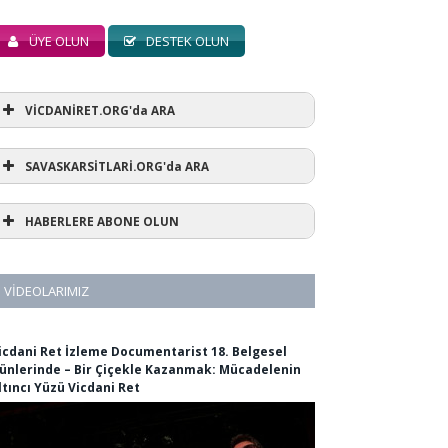
ÜYE OLUN
DESTEK OLUN
VİCDANİRET.ORG'da ARA
SAVASKARSİTLARİ.ORG'da ARA
HABERLERE ABONE OLUN
VIDEOLARIMIZ
icdani Ret İzleme Documentarist 18. Belgesel
ünlerinde – Bir Çiçekle Kazanmak: Mücadelenin
ltıncı Yüzü Vicdani Ret