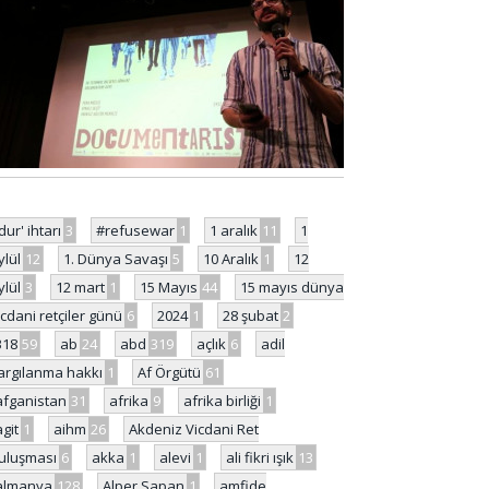
'dur' ihtarı
3
#refusewar
1
1 aralık
11
1
ylül
12
1. Dünya Savaşı
5
10 Aralık
1
12
ylül
3
12 mart
1
15 Mayıs
44
15 mayıs dünya
icdani retçiler günü
6
2024
1
28 şubat
2
318
59
ab
24
abd
319
açlık
6
adil
argılanma hakkı
1
Af Örgütü
61
afganistan
31
afrika
9
afrika birliği
1
agit
1
aihm
26
Akdeniz Vicdani Ret
uluşması
6
akka
1
alevi
1
ali fikri ışık
13
almanya
128
Alper Sapan
1
amfide