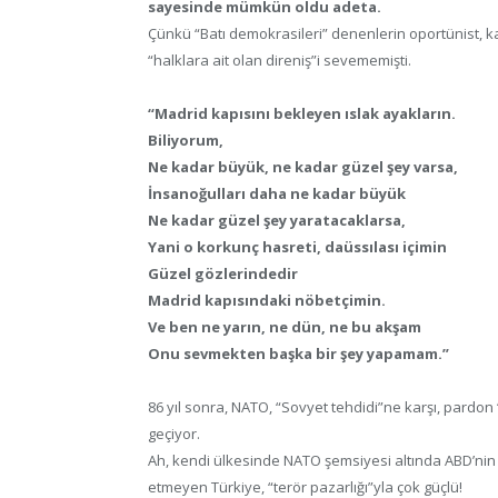
sayesinde mümkün oldu adeta.
Çünkü “Batı demokrasileri” denenlerin oportünist, ka
“halklara ait olan direniş”i sevememişti.
“Madrid kapısını bekleyen ıslak ayakların.
Biliyorum,
Ne kadar büyük, ne kadar güzel şey varsa,
İnsanoğulları daha ne kadar büyük
Ne kadar güzel şey yaratacaklarsa,
Yani o korkunç hasreti, daüssılası içimin
Güzel gözlerindedir
Madrid kapısındaki nöbetçimin.
Ve ben ne yarın, ne dün, ne bu akşam
Onu sevmekten başka bir şey yapamam.”
86 yıl sonra, NATO, “Sovyet tehdidi”ne karşı, pardon “
geçiyor.
Ah, kendi ülkesinde NATO şemsiyesi altında ABD’nin 
etmeyen Türkiye, “terör pazarlığı”yla çok güçlü!