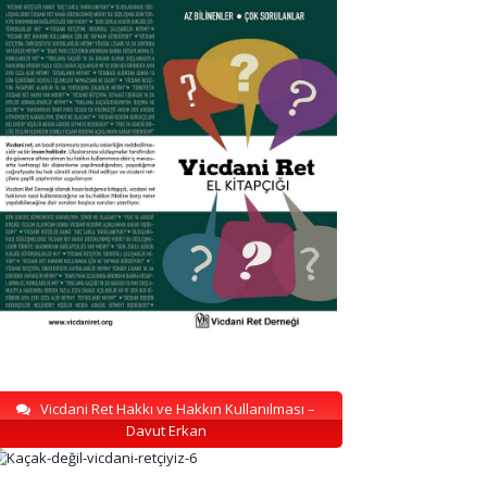
Vicdani Ret Hakkı ve Hakkın Kullanılması –
Davut Erkan