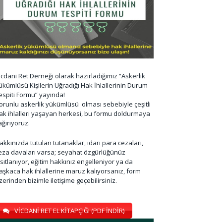
icdani Ret Derneği olarak hazırladığımız “Askerlik
ükümlüsü Kişilerin Uğradığı Hak İhlallerinin Durum
espiti Formu” yayında!
orunlu askerlik yükümlüsü olması sebebiyle çeşitli
ak ihlalleri yaşayan herkesi, bu formu doldurmaya
ağırıyoruz.
akkınızda tutulan tutanaklar, idari para cezaları,
eza davaları varsa; seyahat özgürlüğünüz
ısıtlanıyor, eğitim hakkınız engelleniyor ya da
aşkaca hak ihlallerine maruz kalıyorsanız, form
zerinden bizimle iletişime geçebilirsiniz.
VİCDANİ RET EL KİTAPÇIĞI (PDF İNDİR)