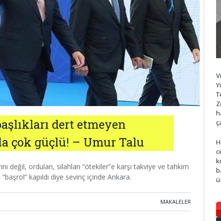
V
Y
T
Z
h
aşlıkları dert etmeyen
ç
yla çok güçlü! – Umur Talu
H
c
k
nı değil, orduları, silahları “ötekiler”e karşı takviye ve tahkim
b
“başrol” kapıldı diye sevinç içinde Ankara.
ü
MAKALELER