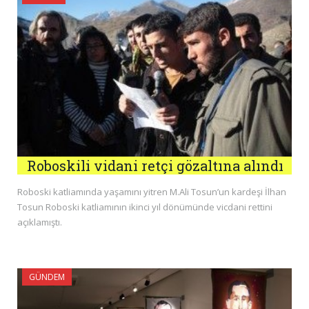
Roboskili vidani retçi gözaltına alındı
Roboski katliamında yaşamını yitren M.Ali Tosun’un kardeşi İlhan
Tosun Roboski katliamının ikinci yıl dönümünde vicdani rettini
açıklamıştı.
GÜNDEM