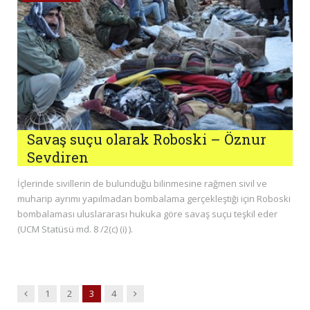
Savaş suçu olarak Roboski – Öznur
Sevdiren
İçlerinde sivillerin de bulunduğu bilinmesine rağmen sivil ve
muharip ayrımı yapılmadan bombalama gerçekleştiği için Roboski
bombalaması uluslararası hukuka göre savaş suçu teşkil eder
(UCM Statüsü md. 8 /2(c) (i) ).
Previous
Next
1
2
3
4