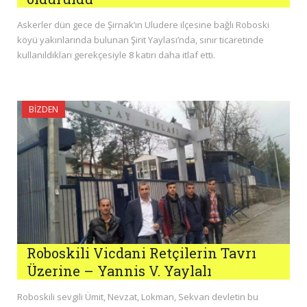
Askerler dün gece de Şırnak’ın Uludere ilçesine bağlı Roboski
köyü yakınlarında bulunan Şirit Yaylası’nda, sınır ticaretinde
kullanıldıkları gerekçesiyle 8 katırı daha itlaf etti.
BIZDEN
Roboskili Vicdani Retçilerin Tavrı
Üzerine – Yannis V. Yaylalı
Roboskili sevgili Ümit, Nevzat, Lokman, Sekvan devletin bu