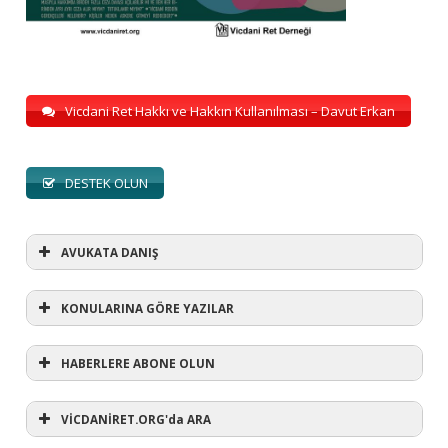
Vicdani Ret Hakkı ve Hakkın Kullanılması – Davut Erkan
DESTEK OLUN
AVUKATA DANIŞ
KONULARINA GÖRE YAZILAR
HABERLERE ABONE OLUN
KONULARINA GÖRE YAZILAR
AVUKATA DANIŞ
VİCDANİRET.ORG'da ARA