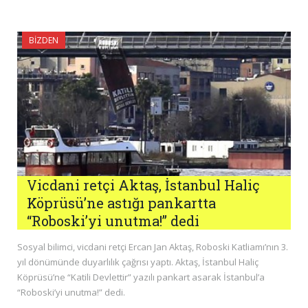
BIZDEN
Vicdani retçi Aktaş, İstanbul Haliç
Köprüsü’ne astığı pankartta
“Roboski’yi unutma!” dedi
Sosyal bilimci, vicdani retçi Ercan Jan Aktaş, Roboski Katliamı’nın 3.
yıl dönümünde duyarlılık çağrısı yaptı. Aktaş, İstanbul Haliç
Köprüsü’ne “Katili Devlettir” yazılı pankart asarak İstanbul’a
“Roboski’yi unutma!” dedi.