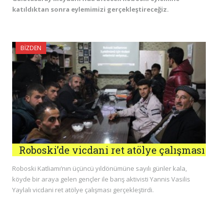
katıldıktan sonra eylemimizi gerçekleştireceğiz.
BIZDEN
Roboski’de vicdani ret atölye çalışması
Roboski Katliamı’nın üçüncü yıldönümüne sayılı günler kala,
köyde bir araya gelen gençler ile barış aktivisti Yannis Vasilis
Yaylalı vicdani ret atölye çalışması gerçekleştirdi.