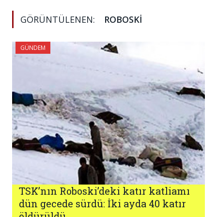
GÖRÜNTÜLENEN:
ROBOSKI
GÜNDEM
TSK’nın Roboski’deki katır katliamı
dün gecede sürdü: İki ayda 40 katır
öldürüldü