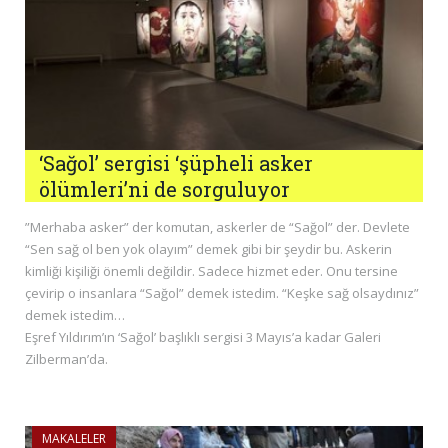
‘Sağol’ sergisi ‘şüpheli asker
ölümleri’ni de sorguluyor
”Merhaba asker” der komutan, askerler de “Sağol” der. Devlete
“Sen sağ ol ben yok olayım” demek gibi bir şeydir bu. Askerin
kimliği kişiliği önemli değildir. Sadece hizmet eder. Onu tersine
çevirip o insanlara “Sağol” demek istedim. “Keşke sağ olsaydınız”
demek istedim…
Eşref Yıldırım’ın ‘Sağol’ başlıklı sergisi 3 Mayıs’a kadar Galeri
Zilberman’da.
MAKALELER