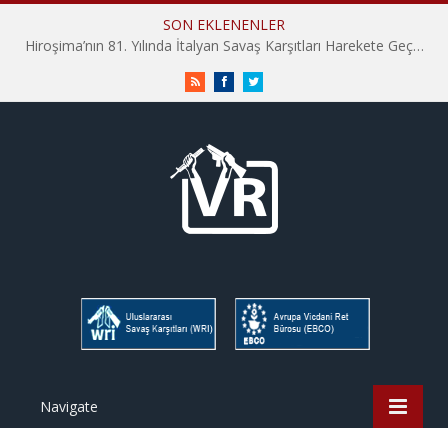
SON EKLENENLER
Hiroşima’nın 81. Yılında İtalyan Savaş Karşıtları Harekete Geçti: “Hatırlamak yeterli değil”
RSS
Facebook
Twitter
Navigate