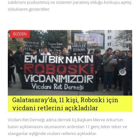
saldırısını püskürtmüş ve sistemin yaratmış olduğu korkuyu aşmış
olduklarını gösterdiler.
BIZDEN
Galatasaray’da, 11 kişi, Roboski için
vicdani retlerini açıkladılar
Vicdani Ret Derneği adına dernek Eş Başkanı Merve Arkun’un
basın açıklamasını okumasının ardından 11 genç teker teker ve
slaoganlar eşliğinde vicdani retlerini açıkladılar.