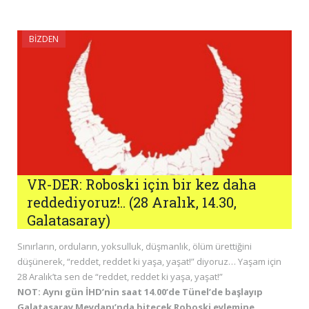
BIZDEN
VR-DER: Roboski için bir kez daha
reddediyoruz!.. (28 Aralık, 14.30,
Galatasaray)
Sınırların, orduların, yoksulluk, düşmanlık, ölüm ürettiğini
düşünerek, “reddet, reddet ki yaşa, yaşat!” diyoruz… Yaşam için
28 Aralık’ta sen de “reddet, reddet ki yaşa, yaşat!”
NOT: Aynı gün İHD’nin saat 14.00’de Tünel’de başlayıp
Galatasaray Meydanı’nda bitecek Roboski eylemine