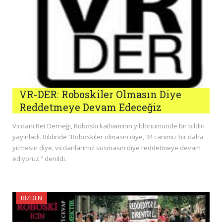
VR-DER: Roboskiler Olmasın Diye
Reddetmeye Devam Edeceğiz
Vicdani Ret Derneği, Roboski katliamının yıldönümünde bir bildiri
yayınladı. Bildiride “Roboskiler olmasın diye, 34 canımız bir daha
yitmesin diye, vicdanlarımız susmasın diye reddetmeye devam
ediyoruz.” denildi.
BIZDEN