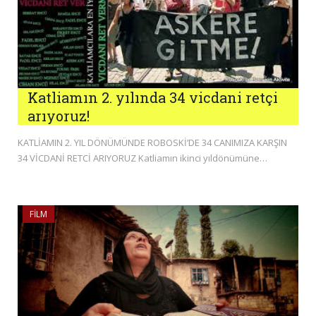
Katliamın 2. yılında 34 vicdani retçi
arıyoruz!
KATLİAMIN 2. YIL DÖNÜMÜNDE ROBOSKİ’DE 34 CANIMIZA KARŞIN
34 VİCDANİ RETCİ ARIYORUZ Katliamın ikinci yıldönümüne…
FILM