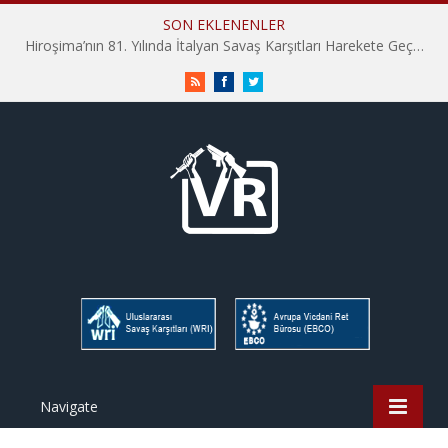
SON EKLENENLER
Hiroşima’nın 81. Yılında İtalyan Savaş Karşıtları Harekete Geçti: “Hatırlamak yeterli değil”
RSS
Facebook
Twitter
Navigate