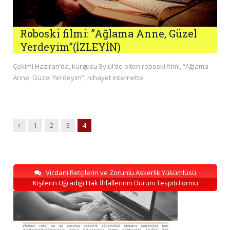
Roboski filmi: ”Ağlama Anne, Güzel
Yerdeyim”(İZLEYİN)
Çekimi Haziran’da, kurgusu Eylül’de biten roboski filmi, “Ağlama
Anne, Güzel Yerdeyim”, nihayet internette.
Previous
1
2
3
4
Vicdani Retçilerin ve Zorunlu Askerlik Yükümlüsü
Kişilerin Uğradığı Hak İhlallerinin Durum Tespiti Formu