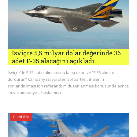
İsviçre 5,5 milyar dolar değerinde 36
adet F-35 alacağını açıkladı
İsviçre’de F-35 satın alınmasına karşı çıkan ve “F-35 alımını
durdurun” kampanyası yürüten sol partiler, ihalenin
sonlandırılması için referandum düzenlenmesi konusunda ayrıca
imza kampanyası başlatmıştı.
GÜNDEM