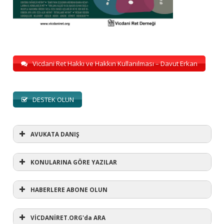
Vicdani Ret Hakkı ve Hakkın Kullanılması – Davut Erkan
DESTEK OLUN
AVUKATA DANIŞ
KONULARINA GÖRE YAZILAR
HABERLERE ABONE OLUN
KONULARINA GÖRE YAZILAR
AVUKATA DANIŞ
VİCDANİRET.ORG'da ARA