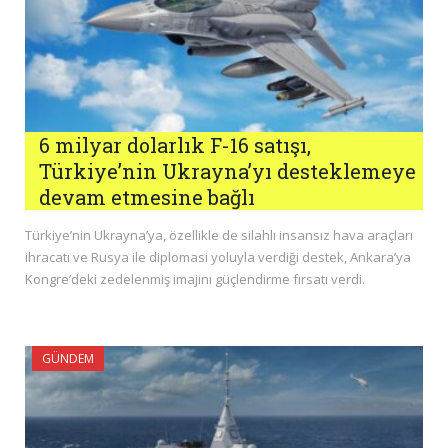
6 milyar dolarlık F-16 satışı,
Türkiye’nin Ukrayna’yı desteklemeye
devam etmesine bağlı
Türkiye’nin Ukrayna’ya, özellikle de silahlı insansız hava araçları
ihracatı ve Rusya ile diplomasi yoluyla verdiği destek, Ankara’ya
Kongre’deki zedelenmiş imajını güçlendirme fırsatı verdi.
GÜNDEM