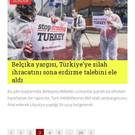
GÜNDEM
Belçika yargısı, Türkiye’ye silah
ihracatını sona erdirme talebini ele
aldı
Bu yılın başlarında, Birleşmiş Milletler uzmanlar paneli tarafından
hazırlanan bir raporda, Türk A400M’lerinin BM silah ambargosunu
ihlal ederek Libya’ya yaptığı 34 uçuş belgelendi.
Previous
Next
1
2
3
4
5
…
26