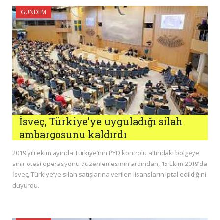
GÜNDEM
İsveç, Türkiye’ye uyguladığı silah
ambargosunu kaldırdı
2019 yılı ekim ayında Türkiye’nin PYD kontrolü altındaki bölgeye
sınır ötesi operasyonu düzenlemesinin ardından, 15 Ekim 2019’da
İsveç, Türkiye’ye silah satışlarına verilen lisansların iptal edildiğini
duyurdu.