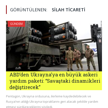
GÖRÜNTÜLENEN:
SILAH TICARETI
GÜNDEM
ABD’den Ukrayna’ya en büyük askeri
yardım paketi: “Savaştaki dinamikleri
değiştirecek”
Pentagon, Ukrayna ordusuna, ilerleme kaydedebilecek ve
Rusya’nın aldığı Ukrayna topraklarını geri alacak şekilde yardım
etmeyi sürdüreceklerini söyledi.