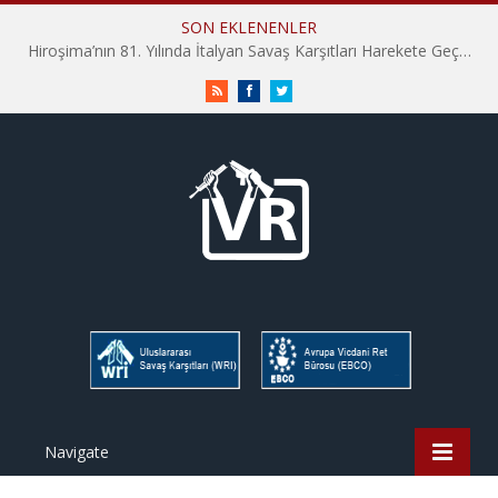
SON EKLENENLER
Hiroşima’nın 81. Yılında İtalyan Savaş Karşıtları Harekete Geçti: “Hatırlamak yeterli değil”
RSS
Facebook
Twitter
Navigate