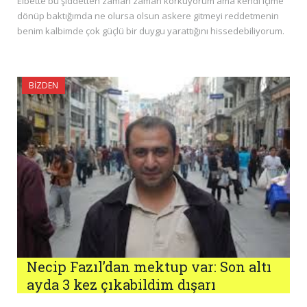
Elbette bu şiddetten zaman zaman korkuyorum ama kendi içime
dönüp baktığımda ne olursa olsun askere gitmeyi reddetmenin
benim kalbimde çok güçlü bir duygu yarattığını hissedebiliyorum.
BIZDEN
Necip Fazıl’dan mektup var: Son altı
ayda 3 kez çıkabildim dışarı