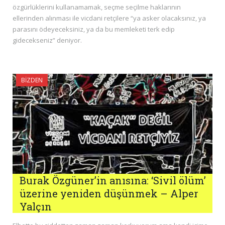
özgürlüklerini kullanamamak, seçme seçilme haklarının
ellerinden alınması ile vicdani retçilere “ya asker olacaksınız, ya
parasını ödeyeceksiniz, ya da bu memleketi terk edip
gidecekseniz” deniyor.
BIZDEN
Burak Özgüner’in anısına: ‘Sivil ölüm’
üzerine yeniden düşünmek – Alper
Yalçın