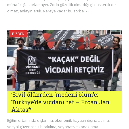
münafıklığa zorlamayın. Zorla güzellik olmadığı gibi askerlik de
olmaz, anlayın artık. Nereye kadar bu zorbalık?
BIZDEN
‘Sivil ölüm’den ‘medeni ölüm’e:
Türkiye’de vicdanı ret – Ercan Jan
Aktaş*
Eğitim ortamında dışlanma, ekonomik hayatın dışına atılma,
sosyal güvencesiz bırakılma, seyahat ve konaklama