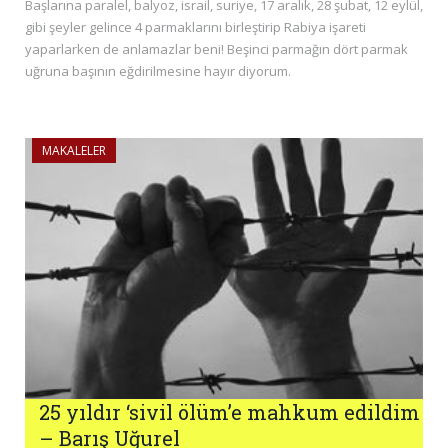
Başlarına paralel, balyoz, israil, suriye, 17 aralık, 28 şubat, 12 eylül,
gibi şeyler gelince 4 parmaklarını birleştirip Rabiya işareti
yaparlarken de anlamazlar beni! Beşinci parmağın dört parmak
uğruna başının eğdirilmesine hayır diyorum.
MAKALELER
25 yıldır ‘sivil ölüm’e mahkum edildim
– Barış Uğurel