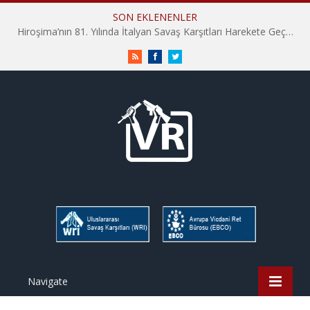
SON EKLENENLER
Hiroşima’nın 81. Yılında İtalyan Savaş Karşıtları Harekete Geçti: “Hatırlamak yeterli değil”
RSS
Facebook
Twitter
Navigate