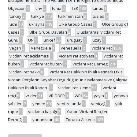
Multiplier Effect Of The Violation Of The Right To Conscientious
Objection
1
tihv
5
toma
2
TSK
188
tunus
1
turkey
2
türkiye
410
türkmenistan
2
tüsiad
6
ucm
10
ukrayna
118
Ulke Group Cases
1
Ülke Group of
Cases
1
Ülke Grubu Davaları
2
Uluslararası Vicdani Ret
Günü
1
UN
1
unicef
26
uruguay
1
uzay
1
vegan
3
Venezuela
1
venezuella
2
Vicdani Ret
1302
vicdani ret açıklaması
1
vicdani ret atölyesi
1
vicdani ret
bülten
2
vicdani ret bülteni
7
Vicdani Ret Derneği
278
vicdani ret hakkı
8
Vicdani Ret Hakkının İhlali Katmerli Etkisi:
Vicdani Retçilerin Seyahat Özgürlüğünün Kısıtlanması ve Çalışma
Hakkının İhlali Raporu
1
vicdani ret izleme
53
vicdani
retçi
5
vr der
21
VR-DDER
1
WRİ
64
yayın
1
yehova
şahitleri
7
yemen
59
yeni zelanda
1
yeniçağ
1
yılık
rapor
1
yoklama kaçağı
2
Yunan Vicdani Retçiler
Derneği
1
yunanistan
40
Zorunlu Askerlik
183