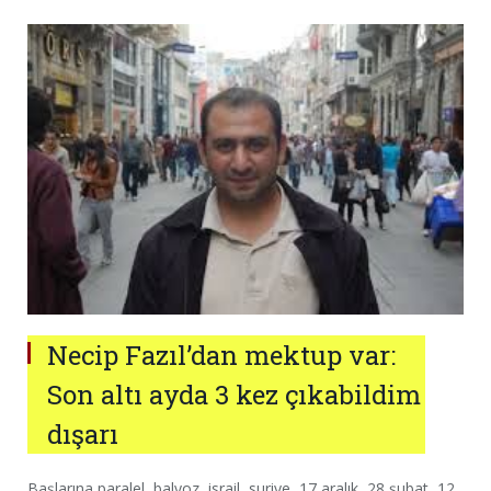
Necip Fazıl’dan mektup var:
Son altı ayda 3 kez çıkabildim
dışarı
Başlarına paralel, balyoz, israil, suriye, 17 aralık, 28 şubat, 12