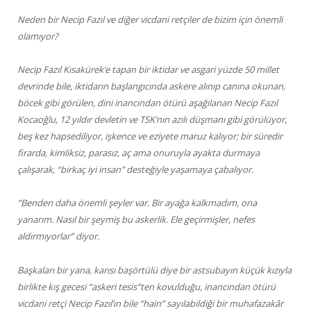
Neden bir Necip Fazıl ve diğer vicdani retçiler de bizim için önemli
olamıyor?
Necip Fazıl Kısakürek’e tapan bir iktidar ve asgari yüzde 50 millet
devrinde bile, iktidarın başlangıcında askere alınıp canına okunan,
böcek gibi görülen, dini inancından ötürü aşağılanan Necip Fazıl
Kocaoğlu, 12 yıldır devletin ve TSK’nın azılı düşmanı gibi görülüyor,
beş kez hapsediliyor, işkence ve eziyete maruz kalıyor; bir süredir
firarda, kimliksiz, parasız, aç ama onuruyla ayakta durmaya
çalışarak, “birkaç iyi insan” desteğiyle yaşamaya çabalıyor.
“Benden daha önemli şeyler var. Bir ayağa kalkmadım, ona
yanarım. Nasıl bir şeymiş bu askerlik. Ele geçirmişler, nefes
aldırmıyorlar” diyor.
Başkaları bir yana, karısı başörtülü diye bir astsubayın küçük kızıyla
birlikte kış gecesi “askeri tesis”ten kovulduğu, inancından ötürü
vicdani retçi Necip Fazıl’ın bile “hain” sayılabildiği bir muhafazakâr