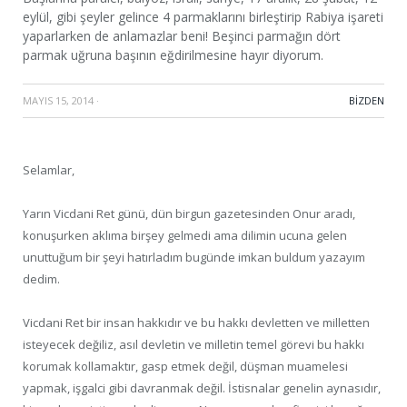
eylül, gibi şeyler gelince 4 parmaklarını birleştirip Rabiya işareti
yaparlarken de anlamazlar beni! Beşinci parmağın dört
parmak uğruna başının eğdirilmesine hayır diyorum.
MAYIS 15, 2014
·
BIZDEN
Selamlar,
Yarın Vicdani Ret günü, dün birgun gazetesinden Onur aradı,
konuşurken aklıma birşey gelmedi ama dilimin ucuna gelen
unuttuğum bir şeyi hatırladım bugünde imkan buldum yazayım
dedim.
Vicdani Ret bir insan hakkıdır ve bu hakkı devletten ve milletten
isteyecek değiliz, asıl devletin ve milletin temel görevi bu hakkı
korumak kollamaktır, gasp etmek değil, düşman muamelesi
yapmak, işgalci gibi davranmak değil. İstisnalar genelin aynasıdır,