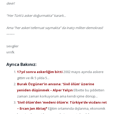
devir!
“Her Türk’ü asker doğurmakta” kararlı…
Ama “her askeri teferruat saymakta” da inatçı militer-demokrasi!
——–
sevgiler
vrnfk
Ayrıca Bakınız:
17 yıl sonra askerliğim bitti
2002 mayıs ayında askere
gittim ve ilk 5 yılda 5...
Burak Özgüner’in anısına: ‘Sivil ölüm’ üzerine
yeniden düşünmek – Alper Yalçın
Elbette bu şiddetten
zaman zaman korkuyorum ama kendi içime dönüp...
‘Sivil ölüm’den ‘medeni ölüm’e: Türkiye’de vicdanı ret
– Ercan Jan Aktaş*
Eğitim ortamında dışlanma, ekonomik