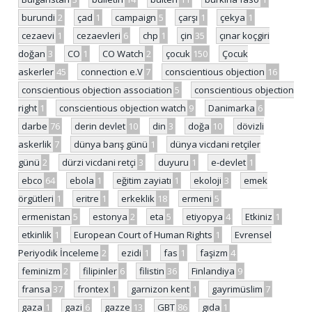
burundi
2
çad
1
campaign
5
çarşı
1
çekya
1
cezaevi
1
cezaevleri
6
chp
1
çin
35
çınar koçgiri
doğan
3
CO
1
CO Watch
2
çocuk
150
Çocuk
askerler
45
connection e.V
7
conscientious objection
16
conscientious objection association
5
conscientious objection
right
1
conscientious objection watch
9
Danimarka
6
darbe
76
derin devlet
10
din
3
doğa
10
dövizli
askerlik
7
dünya barış günü
1
dünya vicdani retçiler
günü
2
dürzi vicdani retçi
3
duyuru
1
e-devlet
1
ebco
64
ebola
1
eğitim zayiatı
1
ekoloji
3
emek
örgütleri
1
eritre
1
erkeklik
18
ermeni
5
ermenistan
5
estonya
2
eta
5
etiyopya
4
Etkiniz
1
etkinlik
1
European Court of Human Rights
1
Evrensel
Periyodik İnceleme
2
ezidi
1
fas
1
faşizm
4
feminizm
2
filipinler
6
filistin
36
Finlandiya
9
fransa
37
frontex
1
garnizon kent
1
gayrimüslim
7
gaza
1
gazi
6
gazze
13
GBT
86
gıda
1