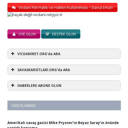
Vicdani Ret Hakkı ve Hakkın Kullanılması – Davut Erkan
ÜYE OLUN
DESTEK OLUN
VİCDANİRET.ORG'da ARA
SAVASKARSİTLARİ.ORG'da ARA
HABERLERE ABONE OLUN
VIDEOLARIMIZ
Amerikalı savaş gazisi Mike Prysner’ın Beyaz Saray’ın önünde
yaptığı konuşma