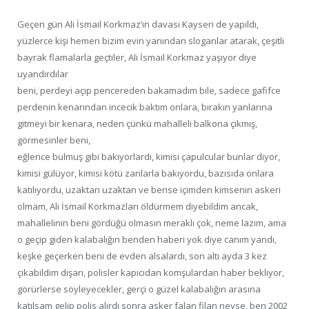
Geçen gün Ali İsmail Korkmaz’ın davası Kayseri de yapıldı,
yüzlerce kişi hemen bizim evin yanından sloganlar atarak, çeşitli
bayrak flamalarla geçtiler, Ali İsmail Korkmaz yaşıyor diye
uyandırdılar
beni, perdeyi açıp pencereden bakamadım bile, sadece gafifce
perdenin kenarından incecik baktım onlara, bırakın yanlarına
gitmeyi bir kenara, neden çünkü mahalleli balkona çıkmış,
görmesinler beni,
eğlence bulmuş gibi bakıyorlardı, kimisi çapulcular bunlar diyor,
kimisi gülüyor, kimisi kötü zanlarla bakıyordu, bazısıda onlara
katılıyordu, uzaktan uzaktan ve bense içimden kimsenin askeri
olmam, Ali İsmail Korkmazları öldürmem diyebildim ancak,
mahallelinin beni gördüğü olmasın meraklı çok, neme lazım, ama
o geçip giden kalabalığın benden haberi yok diye canım yandı,
keşke geçerken beni de evden alsalardı, son altı ayda 3 kez
çıkabildim dışarı, polisler kapıcıdan komşulardan haber bekliyor,
görürlerse söyleyecekler, gerçi o güzel kalabalığın arasına
katılsam gelip polis alırdı sonra asker falan filan neyse, ben 2002