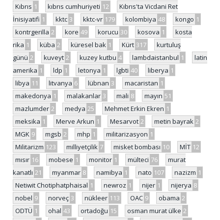
Kıbrıs
1
kıbrıs cumhuriyeti
12
Kıbrıs'ta Vicdani Ret
İnisiyatifi
1
kktc
3
kktc-vr
179
kolombiya
48
kongo
1
kontrgerilla
2
kore
49
korucu
30
kosova
1
kosta
rika
1
küba
2
küresel bak
1
Kürt
317
kurtuluş
günü
2
kuveyt
2
kuzey kutbu
4
lambdaistanbul
1
latin
amerika
1
ldp
1
letonya
1
lgbti
40
liberya
1
libya
11
litvanya
6
lübnan
3
macaristan
1
makedonya
1
malakanlar
3
mali
8
mayın
51
mazlumder
2
medya
25
Mehmet Erkin Ekren
1
meksika
1
Merve Arkun
1
Mesarvot
2
metin bayrak
2
MGK
9
mgsb
2
mhp
1
militarizasyon
1
Militarizm
123
milliyetçilik
7
misket bombası
10
MİT
12
mısır
16
mobese
1
monitor
1
mülteci
76
murat
kanatlı
21
myanmar
8
namibya
1
nato
107
nazizm
1
Netiwit Chotiphatphaisal
1
newroz
1
nijer
1
nijerya
8
nobel
9
norveç
3
nükleer
113
OAC
9
obama
2
ODTÜ
1
ohal
43
ortadoğu
15
osman murat ülke
2