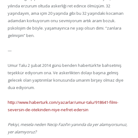
yılında erzurum oltuda askerliği ret edince ölmüşüm. 32
yaşındayım, ama içim 20 yaşında gibi bu 32 yaşındaki kocaman
adamdan korkuyorum onu sevmiyorum artık aram bozuk.
pskolojim de böyle. yaşamayınca ne yaşı olsun dimi. “zanlara
gelmişim” ben.
—
Umur Talu 2 şubat 2014 günü benden habertürk’te bahsetmiş
teşekkür ediyorum ona. Ve askerlikten dolayı başına gelmiş
gelecek olan yaptırımlar konusunda umarım birşey olmaz diye
dua ediyorum.
http://www.haberturk.com/yazarlar/umur-talu/918641-filmi-
seversin-de-otekinden-niye-nefret-edersin
Pekiyi, mesela neden Necip Fazıl’ın yanında da yer alamıyorsunuz,
yer alamıyoruz?