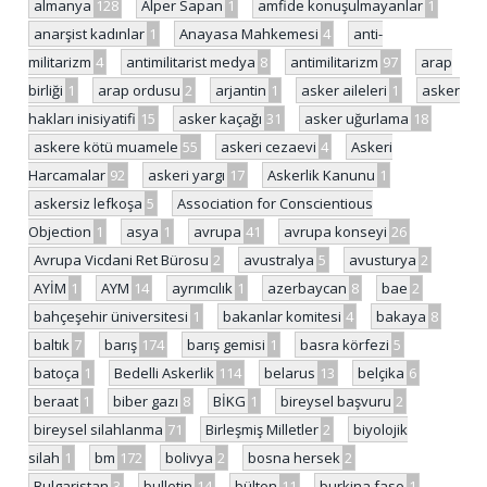
almanya
128
Alper Sapan
1
amfide konuşulmayanlar
1
anarşist kadınlar
1
Anayasa Mahkemesi
4
anti-
militarizm
4
antimilitarist medya
8
antimilitarizm
97
arap
birliği
1
arap ordusu
2
arjantin
1
asker aileleri
1
asker
hakları inisiyatifi
15
asker kaçağı
31
asker uğurlama
18
askere kötü muamele
55
askeri cezaevi
4
Askeri
Harcamalar
92
askeri yargı
17
Askerlik Kanunu
1
askersiz lefkoşa
5
Association for Conscientious
Objection
1
asya
1
avrupa
41
avrupa konseyi
26
Avrupa Vicdani Ret Bürosu
2
avustralya
5
avusturya
2
AYİM
1
AYM
14
ayrımcılık
1
azerbaycan
8
bae
2
bahçeşehir üniversitesi
1
bakanlar komitesi
4
bakaya
8
baltık
7
barış
174
barış gemisi
1
basra körfezi
5
batoça
1
Bedelli Askerlik
114
belarus
13
belçika
6
beraat
1
biber gazı
8
BİKG
1
bireysel başvuru
2
bireysel silahlanma
71
Birleşmiş Milletler
2
biyolojik
silah
1
bm
172
bolivya
2
bosna hersek
2
Bulgaristan
3
bulletin
14
bülten
11
burkina faso
1