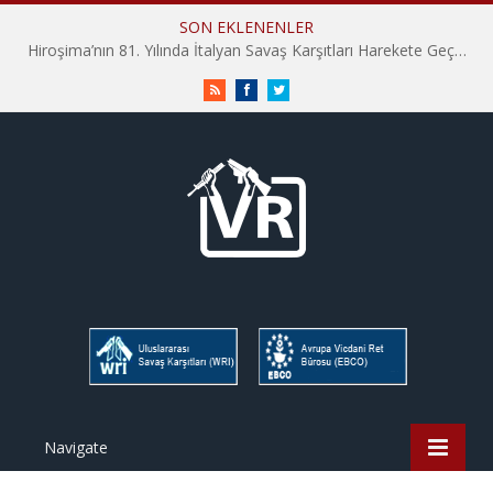
SON EKLENENLER
Hiroşima’nın 81. Yılında İtalyan Savaş Karşıtları Harekete Geçti: “Hatırlamak yeterli değil”
RSS
Facebook
Twitter
Navigate