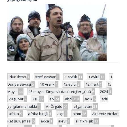
'dur' ihtarı
3
#refusewar
1
1 aralık
11
1 eylül
12
1.
Dünya Savaşı
5
10 Aralık
1
12 eylül
3
12 mart
1
15
Mayıs
44
15 mayıs dünya vicdani retçiler günü
6
2024
1
28 şubat
2
318
59
ab
24
abd
319
açlık
6
adil
yargılanma hakkı
1
Af Örgütü
61
afganistan
31
afrika
9
afrika birliği
1
agit
1
aihm
26
Akdeniz Vicdani
Ret Buluşması
6
akka
1
alevi
1
ali fikri ışık
13