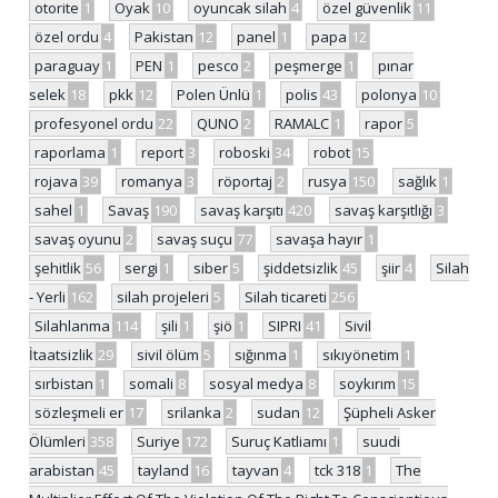
otorite
1
Oyak
10
oyuncak silah
4
özel güvenlik
11
özel ordu
4
Pakistan
12
panel
1
papa
12
paraguay
1
PEN
1
pesco
2
peşmerge
1
pınar
selek
18
pkk
12
Polen Ünlü
1
polis
43
polonya
10
profesyonel ordu
22
QUNO
2
RAMALC
1
rapor
5
raporlama
1
report
3
roboski
34
robot
15
rojava
39
romanya
3
röportaj
2
rusya
150
sağlık
1
sahel
1
Savaş
190
savaş karşıtı
420
savaş karşıtlığı
3
savaş oyunu
2
savaş suçu
77
savaşa hayır
1
şehitlik
56
sergi
1
siber
5
şiddetsizlik
45
şiir
4
Silah
- Yerli
162
silah projeleri
5
Silah ticareti
256
Silahlanma
114
şili
1
şiö
1
SIPRI
41
Sivil
İtaatsizlik
29
sivil ölüm
5
sığınma
1
sıkıyönetim
1
sırbistan
1
somali
8
sosyal medya
8
soykırım
15
sözleşmeli er
17
srilanka
2
sudan
12
Şüpheli Asker
Ölümleri
358
Suriye
172
Suruç Katliamı
1
suudi
arabistan
45
tayland
16
tayvan
4
tck 318
1
The