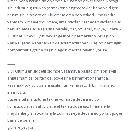
kimse bana istisna da diyemez. Ne zaman asker firarisi kaçağı
gibi adi bir olguyu yapıştırmaktan vazgeçecekler bana ve diğer
benim gibi olanlara onu bilemem ama ben askerlik maskerlik
yapmam, kimseyi öldürmem, ama “vicdanı” ret eden vicdansızlar
beni anlamazlar. Başlarına paralel, balyoz, israil, suriye, 17 aralık,
28 şubat, 12 eylül, gibi şeyler gelince 4 parmaklarını birleştirip
Rabiya işareti yaparlarken de anlamazlar beni! Beşinci parmağın
dört parmak uğruna başının eğdirilmesine hayır diyorum.
——
Sivil Ölümü en şiddetli biçimde yaşamaya başladığım son 1 yılı
anlatamam gerçekten de, böylesine bir nefret ortamında,
yaşamak çok zor, benim gibiler için ve hasetçi, kibirli, kıskanç,
insanoğlu,
düşene tekme üstüne tekme vurmaya devam ediyor,
komşusuyla, ev sahibiyle, elektirk su doğalgaz firmalarıyla,
meydanlarıyla, sokaklarıyla zulm etmeye devam ediyorlar, güçleri
bana ve benim
gibilere yetiyor.