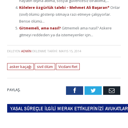
hayatın dışına atılma, sosyal güvencesiz bırakılma,...
Kölelere özgürlük talebi – Mehmet Ali Başaran*
Onlar
(sivil) ölümü gösterip sıtmaya razı etmeye çalışıyorlar.
Bense ölümü...
Gitmemeli, ama nasıl?
Gitmemeli ama nasıl? Askere
gitmeyi reddeden ya da istemeyenler için...
EKLEYEN
ADMIN
EKLENME TARIHI:
MAYIS 15, 2014
asker kaçağı
sivil ölüm
Vicdani Ret
PAYLAŞ.
Facebook
Twitter
Emai