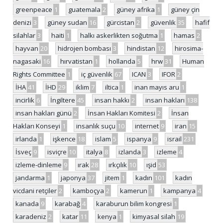
greenpeace
1
guatemala
2
güney afrika
1
güney çin
denizi
3
güney sudan
16
gürcistan
2
güvenlik
35
hafif
silahlar
3
haiti
1
halkı askerlikten soğutma
1
hamas
2
hayvan
20
hidrojen bombası
3
hindistan
12
hirosima-
nagasaki
16
hırvatistan
1
hollanda
5
hrw
31
Human
Rights Committee
1
iç güvenlik
67
ICAN
3
IFOR
2
İHA
41
İHD
29
iklim
7
iltica
1
inan mayıs aru
1
incirlik
6
İngiltere
45
insan hakkı
2
insan hakları
138
insan hakları günü
2
İnsan Hakları Komitesi
2
İnsan
Hakları Konseyi
1
insanlık suçu
10
internet
9
iran
15
irlanda
1
işkence
18
islam
5
ispanya
9
israil
231
İsveç
9
isviçre
10
italya
8
izlanda
3
izleme
4
izleme-dinleme
9
ırak
28
ırkçılık
10
ışid
53
jandarma
1
japonya
37
jitem
1
kadın
101
kadın
vicdani retçiler
2
kamboçya
2
kamerun
1
kampanya
4
kanada
9
karabağ
4
karaburun bilim kongresi
1
karadeniz
2
katar
11
kenya
1
kimyasal silah
19