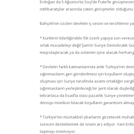
Erdoğan da 5 Ağustos’ta Soçi’de Putin’le görüşmesind
istihbaratçılar arasında zaten görüşmeler olduğunu
Bahçeli’nin sözleri devletin iç sesini ve tercihlerini y
* Kürtlerin liderliğindeki fiili özerk yapıya son verec
ortak mücadeleyi değil Şam’ın Suriye Demokratik Güçl
meşrulaştıracak ya da sistemin içine alacak herhang
* Devletin farklı katmanlarında artık Türkiye’nin de
sığınmacıların geri gönderilmesi için koşulların oluşt
oluşması için Suriye tarafında azami ortaklığın serg
sığınmacıların yerleştirileceği bir şerit olarak düşle
tekrarlasa da Esad’la olası pazarlık Suriye yönetim
dönüşü mümkün kılacak koşulların garantisini almayı
* Türkiye’nin müstakbel çıkarlarını gözetecek muhali
sürecini desteklemek de önem arz ediyor. Yani Erdoğa
taşımayı önemsiyor.