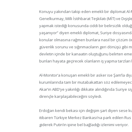
Konuyu yakından takip eden emekli bir diplomat Al-M
Genelkurmay, Milli İstihbarat Teşkilatı (MİT) ve Dışişl
yapmak istediği konusunda ciddi bir belirsizlik oldu
yaşanıyor” diyen emekli diplomat, Suriye dosyasında m
konular olmasına rağmen bunlara nasıl bir çözüm ön
güvenlik sorunu ve sığınmacıların geri dönüşü gibi
devletin içinde bir kanaatin oluştuğunu belirten eme
bunları hayata geçirecek olanların iş yapma tarzları
Al-Monitor’a konuşan emekli bir asker ise Şam’la diy
kurumlarında tam bir mutabakattan söz edilemeyeceğin
Akar’ın ABD’ye yakınlığı dikkate alındığında Suriye si
dirençle karşılaşabileceğini söyledi.
Erdoğan kendi bekası için değişim şart diyen sese
itibaren Türkiye Merkez Bankası’na park edilen Rus 
giderek Putin’in ipine bel bağladığı izlenimi veriyor.