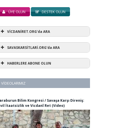
ÜYE OLUN
DESTEK OLUN
VİCDANİRET.ORG'da ARA
SAVASKARSİTLARİ.ORG'da ARA
HABERLERE ABONE OLUN
VIDEOLARIMIZ
araburun Bilim Kongresi / Savaşa Karşı Direniş:
ivil İtaatsizlik ve Vicdanî Ret (Video)