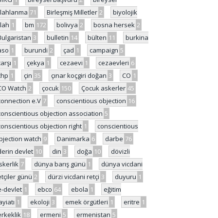
ilahlanma
71
Birleşmiş Milletler
2
biyolojik
ilah
1
bm
172
bolivya
2
bosna hersek
2
Bulgaristan
3
bulletin
14
bülten
11
burkina
aso
1
burundi
2
çad
1
campaign
5
çarşı
1
çekya
1
cezaevi
1
cezaevleri
6
chp
1
çin
35
çınar koçgiri doğan
3
CO
1
CO Watch
2
çocuk
150
Çocuk askerler
45
connection e.V
7
conscientious objection
16
conscientious objection association
5
conscientious objection right
1
conscientious
bjection watch
9
Danimarka
6
darbe
76
derin devlet
10
din
3
doğa
10
dövizli
skerlik
7
dünya barış günü
1
dünya vicdani
etçiler günü
2
dürzi vicdani retçi
3
duyuru
1
e-devlet
1
ebco
64
ebola
1
eğitim
ayiatı
1
ekoloji
3
emek örgütleri
1
eritre
1
erkeklik
18
ermeni
5
ermenistan
5