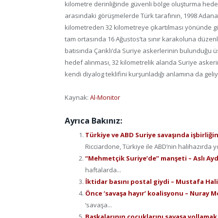
kilometre derinliğinde güvenli bölge oluşturma hedef
arasındaki görüşmelerde Türk tarafının, 1998 Adana 
kilometreden 32 kilometreye çıkartılması yönünde gü
tam ortasında 16 Ağustos’ta sınır karakoluna düzenle
batısında Çarıklı’da Suriye askerlerinin bulunduğu 
hedef alınması, 32 kilometrelik alanda Suriye askeri
kendi diyalog teklifini kurşunladığı anlamına da geliy
Kaynak:
Al-Monitor
Ayrıca Bakınız:
Türkiye ve ABD Suriye savaşında işbirliği
Ricciardone, Türkiye ile ABD’nin halihazırda y
“Mehmetçik Suriye’de” manşeti – Aslı Ay
haftalarda...
İktidar basını postal giydi – Mustafa Hal
Önce ‘savaşa hayır’ koalisyonu – Nuray 
‘savaşa...
Başkalarının çocuklarını savaşa yollamak