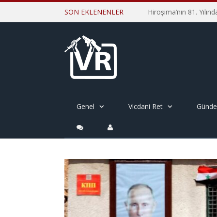
SON EKLENENLER
Genel
Vicdani Ret
Günd