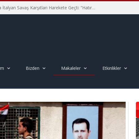
Hiroşima’nın 81. Yılında İtalyan Savaş Karşıtları Harekete Geçti: “Hatırlamak yeterli değil”
em
Bizden
Makaleler
Etkinlikler