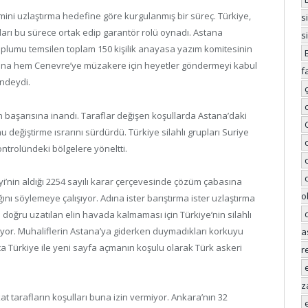
ini uzlaştırma hedefine göre kurgulanmış bir süreç. Türkiye,
s
pları bu sürece ortak edip garantör rolü oynadı. Astana
s
oplumu temsilen toplam 150 kişilik anayasa yazım komitesinin
tana hem Cenevre’ye müzakere için heyetler göndermeyi kabul
f
ndeydi.
n başarısına inandı. Taraflar değişen koşullarda Astana’daki
eğiştirme ısrarını sürdürdü. Türkiye silahlı grupları Suriye
kontrolündeki bölgelere yöneltti.
i’nin aldığı 2254 sayılı karar çerçevesinde çözüm çabasına
o
nı söylemeye çalışıyor. Adına ister barıştırma ister uzlaştırma
doğru uzatılan elin havada kalmaması için Türkiye’nin silahlı
ıyor. Muhaliflerin Astana’ya giderken duymadıkları korkuyu
a
ca Türkiye ile yeni sayfa açmanın koşulu olarak Türk askeri
r
z
at tarafların koşulları buna izin vermiyor. Ankara’nın 32