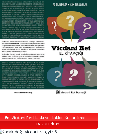
Vicdani Ret Hakkı ve Hakkın Kullanılması –
Davut Erkan