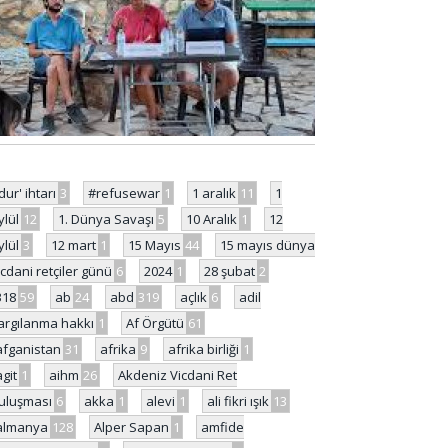
'dur' ihtarı
3
#refusewar
1
1 aralık
11
1
ylül
12
1. Dünya Savaşı
5
10 Aralık
1
12
ylül
3
12 mart
1
15 Mayıs
44
15 mayıs dünya
icdani retçiler günü
6
2024
1
28 şubat
2
318
59
ab
24
abd
319
açlık
6
adil
argılanma hakkı
1
Af Örgütü
61
afganistan
31
afrika
9
afrika birliği
1
agit
1
aihm
26
Akdeniz Vicdani Ret
uluşması
6
akka
1
alevi
1
ali fikri ışık
13
almanya
128
Alper Sapan
1
amfide