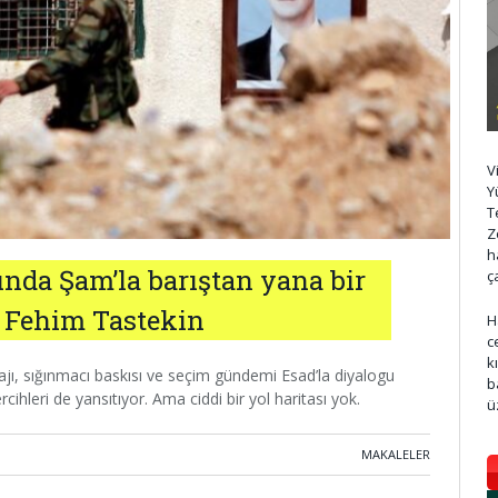
V
Y
T
Z
h
ında Şam’la barıştan yana bir
ç
– Fehim Tastekin
H
c
k
ajı, sığınmacı baskısı ve seçim gündemi Esad’la diyalogu
b
ihleri de yansıtıyor. Ama ciddi bir yol haritası yok.
ü
MAKALELER