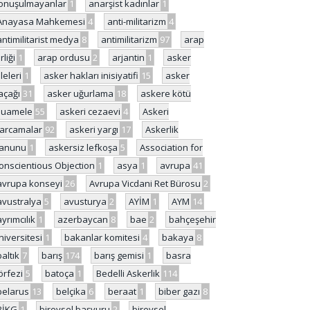
onuşulmayanlar
1
anarşist kadınlar
1
Anayasa Mahkemesi
4
anti-militarizm
4
antimilitarist medya
8
antimilitarizm
97
arap
rliği
1
arap ordusu
2
arjantin
1
asker
ileleri
1
asker hakları inisiyatifi
15
asker
açağı
31
asker uğurlama
18
askere kötü
uamele
55
askeri cezaevi
4
Askeri
arcamalar
92
askeri yargı
17
Askerlik
anunu
1
askersiz lefkoşa
5
Association for
onscientious Objection
1
asya
1
avrupa
41
avrupa konseyi
26
Avrupa Vicdani Ret Bürosu
2
avustralya
5
avusturya
2
AYİM
1
AYM
14
ayrımcılık
1
azerbaycan
8
bae
2
bahçeşehir
niversitesi
1
bakanlar komitesi
4
bakaya
8
baltık
7
barış
174
barış gemisi
1
basra
örfezi
5
batoça
1
Bedelli Askerlik
114
belarus
13
belçika
6
beraat
1
biber gazı
8
BİKG
1
bireysel başvuru
2
bireysel