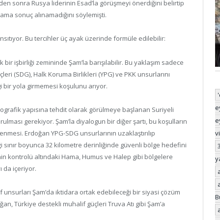
en sonra Rusya liderinin Esad’la görüşmeyi önerdiğini belirtip
 ama sonuç alınamadığını söylemişti.
ansıtıyor. Bu tercihler üç ayak üzerinde formüle edilebilir:
ek bir işbirliği zemininde Şam’la barışılabilir. Bu yaklaşım sadece
eri (SDG), Halk Koruma Birlikleri (YPG) ve PKK unsurlarını
i bir yola girmemesi koşulunu arıyor.
e
mografik yapısına tehdit olarak görülmeye başlanan Suriyeli
e
urulması gerekiyor. Şam’la diyalogun bir diğer şartı, bu koşulların
ilenmesi. Erdoğan YPG-SDG unsurlarının uzaklaştırılıp
v
diği sınır boyunca 32 kilometre derinliğinde güvenli bölge hedefini
inin kontrolü altındaki Hama, Humus ve Halep gibi bölgelere
y
 da içeriyor.
f unsurları Şam’da iktidara ortak edebileceği bir siyasi çözüm
B
n, Türkiye destekli muhalif güçleri Truva Atı gibi Şam’a