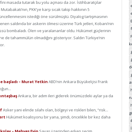
ini masada tutarak bu yolu açması da zor. İstihbaratçılar
Mutabakatı’nın, PKK’ye karşı sıcak takip hakkının 5
ncellenmesini istediği öne sürülmüştü. Diyalog tartışmasının
nen saldırıda bir askerin ölmesi üzerine Türk jetleri, Kobani’nin
üssü bombaladı. Ölen ve yaralananlar oldu. Hükümet güçlerinin
ne de tahammülün olmadığını gösteriyor. Saldırı Türkiye’nin
k
or.
d
ne başladı – Murat Yetkin
ABD’nin Ankara Büyükelçisi Frank
a
oğun...
dıntaşbaş
Ankara, bir adım ileri giderek önümüzdeki aylar ya da
n
if
Asker yani elinde silahı olan, bölgeyi ve riskleri bilen, “risk...
g
Mert
Hükümet koalisyonu bir yana, şimdi, öncelikle bir kez daha
 kolay – Mehveş Evin
Savaş üzerinden erken seçim