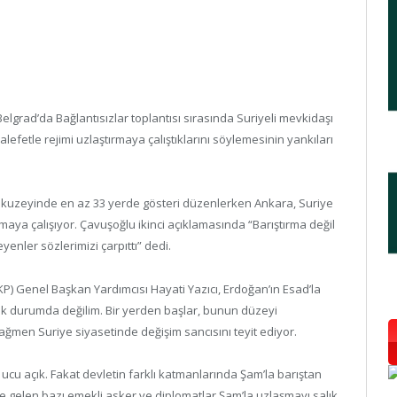
elgrad’da Bağlantısızlar toplantısı sırasında Suriyeli mevkidaşı
efetle rejimi uzlaştırmaya çalıştıklarını söylemesinin yankıları
nin kuzeyinde en az 33 yerde gösteri düzenlerken Ankara, Suriye
rmaya çalışıyor. Çavuşoğlu ikinci açıklamasında “Barıştırma değil
eyenler sözlerimizi çarpıttı” dedi.
P) Genel Başkan Yardımcısı Hayati Yazıcı, Erdoğan’ın Esad’la
 durumda değilim. Bir yerden başlar, bunun düzeyi
rağmen Suriye siyasetinde değişim sancısını teyit ediyor.
cu açık. Fakat devletin farklı katmanlarında Şam’la barıştan
e gelen bazı emekli asker ve diplomatlar Şam’la uzlaşmayı salık