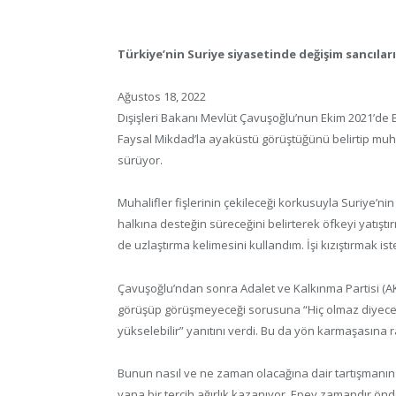
Türkiye’nin Suriye siyasetinde değişim sancıları
Ağustos 18, 2022
Dışişleri Bakanı Mevlüt Çavuşoğlu’nun Ekim 2021’de B
Faysal Mikdad’la ayaküstü görüştüğünü belirtip muhal
sürüyor.
Muhalifler fişlerinin çekileceği korkusuyla Suriye’
halkına desteğin süreceğini belirterek öfkeyi yatıştı
de uzlaştırma kelimesini kullandım. İşi kızıştırmak ist
Çavuşoğlu’ndan sonra Adalet ve Kalkınma Partisi (AK
görüşüp görüşmeyeceği sorusuna “Hiç olmaz diyecek
yükselebilir” yanıtını verdi. Bu da yön karmaşasına 
Bunun nasıl ve ne zaman olacağına dair tartışmanın u
yana bir tercih ağırlık kazanıyor. Epey zamandır önd