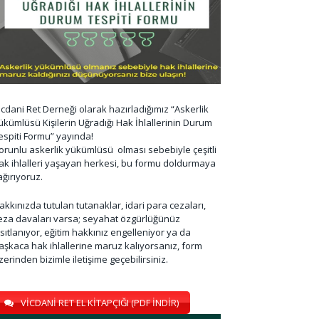
icdani Ret Derneği olarak hazırladığımız “Askerlik
ükümlüsü Kişilerin Uğradığı Hak İhlallerinin Durum
espiti Formu” yayında!
orunlu askerlik yükümlüsü olması sebebiyle çeşitli
ak ihlalleri yaşayan herkesi, bu formu doldurmaya
ağırıyoruz.
akkınızda tutulan tutanaklar, idari para cezaları,
eza davaları varsa; seyahat özgürlüğünüz
ısıtlanıyor, eğitim hakkınız engelleniyor ya da
aşkaca hak ihlallerine maruz kalıyorsanız, form
zerinden bizimle iletişime geçebilirsiniz.
VİCDANİ RET EL KİTAPÇIĞI (PDF İNDİR)