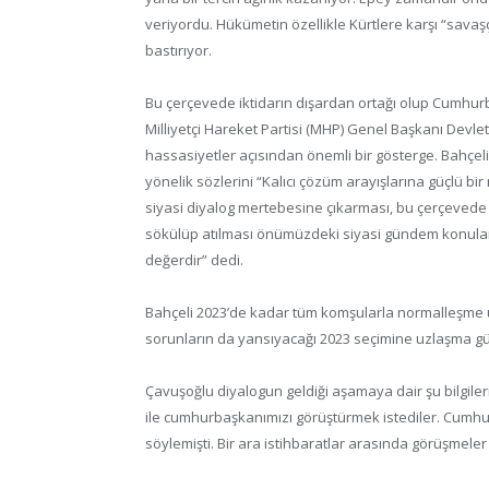
veriyordu. Hükümetin özellikle Kürtlere karşı “savaşçı
bastırıyor.
Bu çerçevede iktidarın dışardan ortağı olup Cumhur
Milliyetçi Hareket Partisi (MHP) Genel Başkanı Devle
hassasiyetler açısından önemli bir gösterge. Bahçeli
yönelik sözlerini “Kalıcı çözüm arayışlarına güçlü bi
siyasi diyalog mertebesine çıkarması, bu çerçevede te
sökülüp atılması önümüzdeki siyasi gündem konuları
değerdir” dedi.
Bahçeli 2023’de kadar tüm komşularla normalleşme um
sorunların da yansıyacağı 2023 seçimine uzlaşma gün
Çavuşoğlu diyalogun geldiği aşamaya dair şu bilgileri
ile cumhurbaşkanımızı görüştürmek istediler. Cumhur
söylemişti. Bir ara istihbaratlar arasında görüşmeler