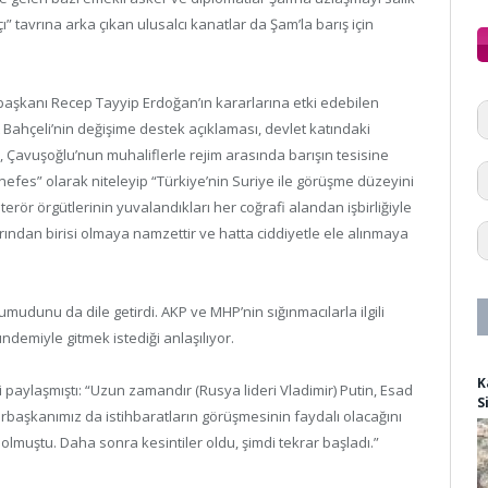
” tavrına arka çıkan ulusalcı kanatlar da Şam’la barış için
başkanı Recep Tayyip Erdoğan’ın kararlarına etki edebilen
t Bahçeli’nin değişime destek açıklaması, devlet katındaki
, Çavuşoğlu’nun muhaliflerle rejim arasında barışın tesisine
r nefes” olarak niteleyip “Türkiye’nin Suriye ile görüşme düzeyini
rör örgütlerinin yuvalandıkları her coğrafi alandan işbirliğiyle
ndan birisi olmaya namzettir ve hatta ciddiyetle ele alınmaya
udunu da dile getirdi. AKP ve MHP’nin sığınmacılarla ilgili
demiyle gitmek istediği anlaşılıyor.
K
 paylaşmıştı: “Uzun zamandır (Rusya lideri Vladimir) Putin, Esad
S
başkanımız da istihbaratların görüşmesinin faydalı olacağını
 olmuştu. Daha sonra kesintiler oldu, şimdi tekrar başladı.”