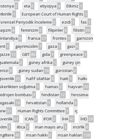
estonya
2
eta
5
etiyopya
4
Etkiniz
1
etkinlik
1
European Court of Human Rights
1
Evrensel Periyodik İnceleme
2
ezidi
1
fas
1
faşizm
4
feminizm
2
filipinler
6
filistin
36
Finlandiya
9
fransa
37
frontex
1
garnizon
ent
1
gayrimüslim
7
gaza
1
gazi
6
gazze
13
GBT
86
gıda
1
greenpeace
1
guatemala
2
güney afrika
1
güney çin
enizi
3
güney sudan
16
gürcistan
2
güvenlik
35
hafif silahlar
3
haiti
1
halkı
skerlikten soğutma
1
hamas
2
hayvan
20
hidrojen bombası
3
hindistan
12
hirosima-
agasaki
16
hırvatistan
1
hollanda
5
hrw
31
Human Rights Committee
1
iç
üvenlik
67
ICAN
3
IFOR
2
İHA
41
İHD
29
iklim
7
iltica
1
inan mayıs aru
1
incirlik
6
İngiltere
45
insan hakkı
2
insan hakları
138