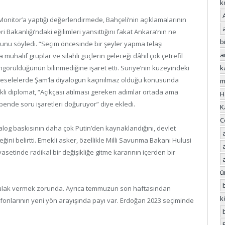
k
onitor’a yaptığı değerlendirmede, Bahçeli’nin açıklamalarının
eri Bakanlığı’ndaki eğilimleri yansıttığını fakat Ankara’nın ne
bi
ğunu söyledi. “Seçim öncesinde bir şeyler yapma telaşı
a
uhalif gruplar ve silahlı güçlerin geleceği dâhil çok çetrefil
görüldüğünün bilinmediğine işaret etti. Suriye’nin kuzeyindeki
k
 meselelerde Şam’la diyalogun kaçınılmaz olduğu konusunda
m
kli diplomat, “Açıkçası atılması gereken adımlar ortada ama
H
 bende soru işaretleri doğuruyor” diye ekledi.
K
C
alog baskısının daha çok Putin’den kaynaklandığını, devlet
i belirtti. Emekli asker, özellikle Milli Savunma Bakanı Hulusi
yasetinde radikal bir değişikliğe gitme kararının içerden bir
ü
 kulak vermek zorunda. Ayrıca temmuzun son haftasından
k
fonlarının yeni yön arayışında payı var. Erdoğan 2023 seçiminde