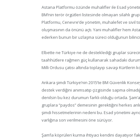
Astana Platformu özünde muhalifler ile Esad yönetim
BM’nin terör örgütleri listesinde olmayan silahlı gru
Platformu, Cenevre’de yönetim, muhalefet ve sivil t
oluşmasının da önünü açtı. Yani muhalifler hem As
ederken bunun bir uzlaşma süreci olduğunun bilinci
Elbette ne Türkiye ne de desteklediği gruplar süreci
taahhütlere rağmen güç kullanarak sahadaki durumu d
Milli Ordusu çatısı altında toplayıp savaşı Kürtlerin 
Ankara şimdi Türkiye’nin 2015’te BM Güvenlik Konsey
destek verdiğini anımsatıp çizgisinde sapma olmadığı
denilsin bu kez durumun farklı olduğu ortada. Şam’a 
gruplara “paydos” demesinin gerektiğini herkes anl
şimdi hissetmelerinin nedeni bu. Esad yönetimi ayrı
varlığına son verilmesini öne sürüyor.
Şam’la köprüleri kurma ihtiyacı kendini dayatıyor fak