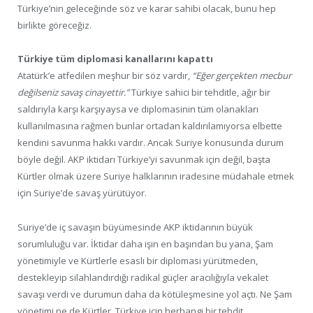
Türkiye’nin geleceğinde söz ve karar sahibi olacak, bunu hep
birlikte göreceğiz.
Türkiye tüm diplomasi kanallarını kapattı
Atatürk’e atfedilen meşhur bir söz vardır,
“Eğer gerçekten mecbur
değilseniz savaş cinayettir.”
Türkiye sahici bir tehditle, ağır bir
saldırıyla karşı karşıyaysa ve diplomasinin tüm olanakları
kullanılmasına rağmen bunlar ortadan kaldırılamıyorsa elbette
kendini savunma hakkı vardır. Ancak Suriye konusunda durum
böyle değil. AKP iktidarı Türkiye’yi savunmak için değil, başta
Kürtler olmak üzere Suriye halklarının iradesine müdahale etmek
için Suriye’de savaş yürütüyor.
Suriye’de iç savaşın büyümesinde AKP iktidarının büyük
sorumluluğu var. İktidar daha işin en başından bu yana, Şam
yönetimiyle ve Kürtlerle esaslı bir diplomasi yürütmeden,
destekleyip silahlandırdığı radikal güçler aracılığıyla vekalet
savaşı verdi ve durumun daha da kötüleşmesine yol açtı. Ne Şam
yönetimi ne de Kürtler, Türkiye için herhangi bir tehdit