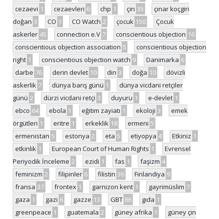
cezaevi
1
cezaevleri
6
chp
1
çin
35
çınar koçgiri
doğan
3
CO
1
CO Watch
2
çocuk
150
Çocuk
askerler
45
connection e.V
7
conscientious objection
16
conscientious objection association
5
conscientious objection
right
1
conscientious objection watch
9
Danimarka
6
darbe
76
derin devlet
10
din
3
doğa
10
dövizli
askerlik
7
dünya barış günü
1
dünya vicdani retçiler
günü
2
dürzi vicdani retçi
3
duyuru
1
e-devlet
1
ebco
64
ebola
1
eğitim zayiatı
1
ekoloji
3
emek
örgütleri
1
eritre
1
erkeklik
18
ermeni
5
ermenistan
5
estonya
2
eta
5
etiyopya
4
Etkiniz
1
etkinlik
1
European Court of Human Rights
1
Evrensel
Periyodik İnceleme
2
ezidi
1
fas
1
faşizm
4
feminizm
2
filipinler
6
filistin
36
Finlandiya
9
fransa
37
frontex
1
garnizon kent
1
gayrimüslim
7
gaza
1
gazi
6
gazze
13
GBT
86
gıda
1
greenpeace
1
guatemala
2
güney afrika
1
güney çin