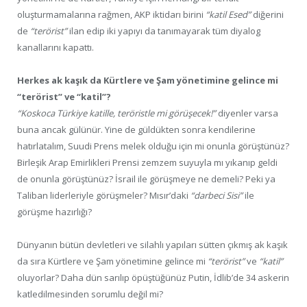
oluşturmamalarına rağmen, AKP iktidarı birini
“katil Esed”
diğerini
de
“terörist”
ilan edip iki yapıyı da tanımayarak tüm diyalog
kanallarını kapattı.
Herkes ak kaşık da Kürtlere ve Şam yönetimine gelince mi
“terörist” ve “katil”?
“Koskoca Türkiye katille, teröristle mi görüşecek!”
diyenler varsa
buna ancak gülünür. Yine de güldükten sonra kendilerine
hatırlatalım, Suudi Prens melek olduğu için mi onunla görüştünüz?
Birleşik Arap Emirlikleri Prensi zemzem suyuyla mı yıkanıp geldi
de onunla görüştünüz? İsrail ile görüşmeye ne demeli? Peki ya
Taliban liderleriyle görüşmeler? Mısır’daki
“darbeci Sisi”
ile
görüşme hazırlığı?
Dünyanın bütün devletleri ve silahlı yapıları sütten çıkmış ak kaşık
da sıra Kürtlere ve Şam yönetimine gelince mi
“terörist”
ve
“katil”
oluyorlar? Daha dün sarılıp öpüştüğünüz Putin, İdlib’de 34 askerin
katledilmesinden sorumlu değil mi?