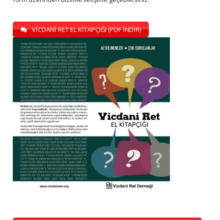
VİCDANİ RET EL KİTAPÇIĞI (PDF İNDİR)