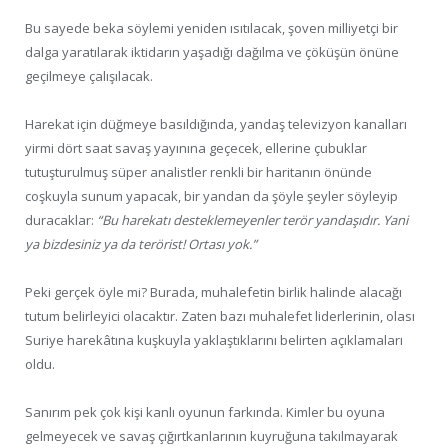
Bu sayede beka söylemi yeniden ısıtılacak, şoven milliyetçi bir
dalga yaratılarak iktidarın yaşadığı dağılma ve çöküşün önüne
geçilmeye çalışılacak.
Harekat için düğmeye basıldığında, yandaş televizyon kanalları
yirmi dört saat savaş yayınına geçecek, ellerine çubuklar
tutuşturulmuş süper analistler renkli bir haritanın önünde
coşkuyla sunum yapacak, bir yandan da şöyle şeyler söyleyip
duracaklar:
“Bu harekatı desteklemeyenler terör yandaşıdır. Yani
ya bizdesiniz ya da terörist! Ortası yok.”
Peki gerçek öyle mi? Burada, muhalefetin birlik halinde alacağı
tutum belirleyici olacaktır. Zaten bazı muhalefet liderlerinin, olası
Suriye harekâtına kuşkuyla yaklaştıklarını belirten açıklamaları
oldu.
Sanırım pek çok kişi kanlı oyunun farkında. Kimler bu oyuna
gelmeyecek ve savaş çığırtkanlarının kuyruğuna takılmayarak