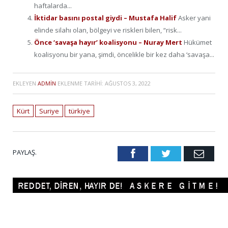
haftalarda...
İktidar basını postal giydi – Mustafa Halif
Asker yani
elinde silahı olan, bölgeyi ve riskleri bilen, “risk...
Önce ‘savaşa hayır’ koalisyonu – Nuray Mert
Hükümet
koalisyonu bir yana, şimdi, öncelikle bir kez daha ‘savaşa...
EKLEYEN
ADMIN
EKLENME TARIHI:
AĞUSTOS 3, 2022
Kürt
Suriye
türkiye
PAYLAŞ.
Facebook
Twitter
Emai