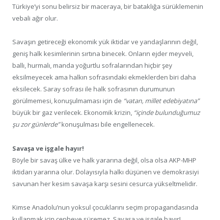
Türkiye’yi sonu belirsiz bir maceraya, bir bataklığa sürüklemenin
vebali ağır olur.
Savaşın getireceği ekonomik yük iktidar ve yandaşlarının değil,
geniş halk kesimlerinin sırtına binecek. Onların ejder meyveli,
ballı, hurmalı, manda yoğurtlu sofralarından hiçbir şey
eksilmeyecek ama halkın sofrasındaki ekmeklerden biri daha
eksilecek. Saray sofrası ile halk sofrasının durumunun
görülmemesi, konuşulmaması için de
“vatan, millet edebiyatına”
büyük bir gaz verilecek. Ekonomik krizin,
“içinde bulunduğumuz
şu zor günlerde”
konuşulması bile engellenecek.
Savaşa ve işgale hayır!
Böyle bir savaş ülke ve halk yararına değil, olsa olsa AKP-MHP
iktidarı yararına olur. Dolayısıyla halkı düşünen ve demokrasiyi
savunan her kesim savaşa karşı sesini cesurca yükseltmelidir.
Kimse Anadolu’nun yoksul çocuklarını seçim propagandasında
kullanmak için cepheye süremez. Savaşa ve işgale hayır!