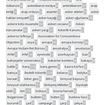
militarizm
4
antimilitarist medya
8
antimilitarizm
97
arap
birliği
1
arap ordusu
2
arjantin
1
asker aileleri
1
asker
hakları inisiyatifi
15
asker kaçağı
31
asker uğurlama
18
askere kötü muamele
55
askeri cezaevi
4
Askeri
Harcamalar
92
askeri yargı
17
Askerlik Kanunu
1
askersiz lefkoşa
5
Association for Conscientious
Objection
1
asya
1
avrupa
41
avrupa konseyi
26
Avrupa Vicdani Ret Bürosu
2
avustralya
5
avusturya
2
AYİM
1
AYM
14
ayrımcılık
1
azerbaycan
8
bae
2
bahçeşehir üniversitesi
1
bakanlar komitesi
4
bakaya
8
baltık
7
barış
174
barış gemisi
1
basra körfezi
5
batoça
1
Bedelli Askerlik
114
belarus
13
belçika
6
beraat
1
biber gazı
8
BİKG
1
bireysel başvuru
2
bireysel silahlanma
71
Birleşmiş Milletler
2
biyolojik
silah
1
bm
172
bolivya
2
bosna hersek
2
Bulgaristan
3
bulletin
14
bülten
11
burkina faso
1
burundi
2
çad
1
campaign
5
çarşı
1
çekya
1