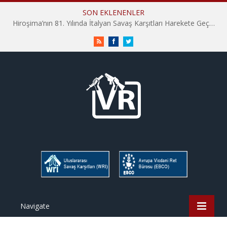
SON EKLENENLER
Hiroşima’nın 81. Yılında İtalyan Savaş Karşıtları Harekete Geçti: “Hatırlamak yeterli değil”
RSS
Facebook
Twitter
Navigate