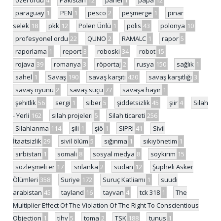
özel ordu
4
Pakistan
12
panel
1
papa
12
paraguay
1
PEN
1
pesco
2
peşmerge
1
pınar
selek
18
pkk
12
Polen Ünlü
1
polis
43
polonya
10
profesyonel ordu
22
QUNO
2
RAMALC
1
rapor
5
raporlama
1
report
3
roboski
34
robot
15
rojava
39
romanya
3
röportaj
2
rusya
150
sağlık
1
sahel
1
Savaş
190
savaş karşıtı
420
savaş karşıtlığı
3
savaş oyunu
2
savaş suçu
77
savaşa hayır
1
şehitlik
56
sergi
1
siber
5
şiddetsizlik
45
şiir
4
Silah
- Yerli
162
silah projeleri
5
Silah ticareti
256
Silahlanma
114
şili
1
şiö
1
SIPRI
41
Sivil
İtaatsizlik
29
sivil ölüm
5
sığınma
1
sıkıyönetim
1
sırbistan
1
somali
8
sosyal medya
8
soykırım
15
sözleşmeli er
17
srilanka
2
sudan
12
Şüpheli Asker
Ölümleri
358
Suriye
172
Suruç Katliamı
1
suudi
arabistan
45
tayland
16
tayvan
4
tck 318
1
The
Multiplier Effect Of The Violation Of The Right To Conscientious
Objection
1
tihv
5
toma
2
TSK
188
tunus
1