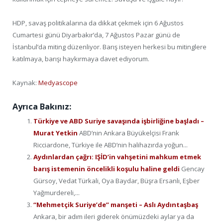
HDP, savaş politikalarına da dikkat çekmek için 6 Ağustos
Cumartesi günü Diyarbakır’da, 7 Ağustos Pazar günü de
İstanbul’da miting düzenliyor. Barış isteyen herkesi bu mitinglere
katılmaya, barışı haykırmaya davet ediyorum.
Kaynak:
Medyascope
Ayrıca Bakınız:
Türkiye ve ABD Suriye savaşında işbirliğine başladı –
Murat Yetkin
ABD’nin Ankara Büyükelçisi Frank
Ricciardone, Türkiye ile ABD’nin halihazırda yoğun...
Aydınlardan çağrı: IŞİD’in vahşetini mahkum etmek
barış istemenin öncelikli koşulu haline geldi
Gencay
Gürsoy, Vedat Türkali, Oya Baydar, Büşra Ersanlı, Eşber
Yağmurdereli,...
“Mehmetçik Suriye’de” manşeti – Aslı Aydıntaşbaş
Ankara, bir adım ileri giderek önümüzdeki aylar ya da