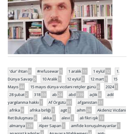
'dur' ihtarı
3
#refusewar
1
1 aralık
11
1 eylül
12
1.
Dünya Savaşı
5
10 Aralık
1
12 eylül
3
12 mart
1
15
Mayıs
44
15 mayıs dünya vicdani retçiler günü
6
2024
1
28 şubat
2
318
59
ab
24
abd
319
açlık
6
adil
yargılanma hakkı
1
Af Örgütü
61
afganistan
31
afrika
9
afrika birliği
1
agit
1
aihm
26
Akdeniz Vicdani
Ret Buluşması
6
akka
1
alevi
1
ali fikri ışık
13
almanya
128
Alper Sapan
1
amfide konuşulmayanlar
1
anarşist kadınlar
1
Anayasa Mahkemesi
4
anti-