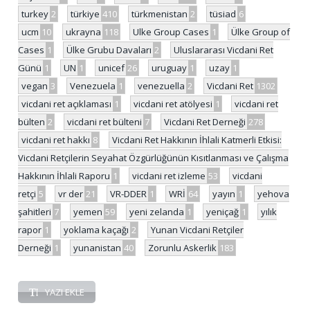
turkey
2
türkiye
410
türkmenistan
2
tüsiad
6
ucm
10
ukrayna
118
Ulke Group Cases
1
Ülke Group of
Cases
1
Ülke Grubu Davaları
2
Uluslararası Vicdani Ret
Günü
1
UN
1
unicef
26
uruguay
1
uzay
1
vegan
3
Venezuela
1
venezuella
2
Vicdani Ret
1302
vicdani ret açıklaması
1
vicdani ret atölyesi
1
vicdani ret
bülten
2
vicdani ret bülteni
7
Vicdani Ret Derneği
278
vicdani ret hakkı
8
Vicdani Ret Hakkının İhlali Katmerli Etkisi:
Vicdani Retçilerin Seyahat Özgürlüğünün Kısıtlanması ve Çalışma
Hakkının İhlali Raporu
1
vicdani ret izleme
53
vicdani
retçi
5
vr der
21
VR-DDER
1
WRİ
64
yayın
1
yehova
şahitleri
7
yemen
59
yeni zelanda
1
yeniçağ
1
yılık
rapor
1
yoklama kaçağı
2
Yunan Vicdani Retçiler
Derneği
1
yunanistan
40
Zorunlu Askerlik
183
YAZI EKLE