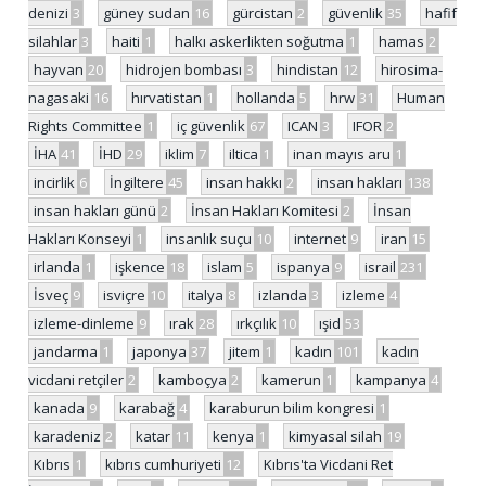
denizi
3
güney sudan
16
gürcistan
2
güvenlik
35
hafif
silahlar
3
haiti
1
halkı askerlikten soğutma
1
hamas
2
hayvan
20
hidrojen bombası
3
hindistan
12
hirosima-
nagasaki
16
hırvatistan
1
hollanda
5
hrw
31
Human
Rights Committee
1
iç güvenlik
67
ICAN
3
IFOR
2
İHA
41
İHD
29
iklim
7
iltica
1
inan mayıs aru
1
incirlik
6
İngiltere
45
insan hakkı
2
insan hakları
138
insan hakları günü
2
İnsan Hakları Komitesi
2
İnsan
Hakları Konseyi
1
insanlık suçu
10
internet
9
iran
15
irlanda
1
işkence
18
islam
5
ispanya
9
israil
231
İsveç
9
isviçre
10
italya
8
izlanda
3
izleme
4
izleme-dinleme
9
ırak
28
ırkçılık
10
ışid
53
jandarma
1
japonya
37
jitem
1
kadın
101
kadın
vicdani retçiler
2
kamboçya
2
kamerun
1
kampanya
4
kanada
9
karabağ
4
karaburun bilim kongresi
1
karadeniz
2
katar
11
kenya
1
kimyasal silah
19
Kıbrıs
1
kıbrıs cumhuriyeti
12
Kıbrıs'ta Vicdani Ret