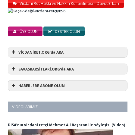
Vicdani Ret Hakkı ve Hakkın Kullanılması – Davut Erkan
ÜYE OLUN
DESTEK OLUN
VİCDANİRET.ORG'da ARA
SAVASKARSİTLARİ.ORG'da ARA
HABERLERE ABONE OLUN
VIDEOLARIMIZ
DİSA’nın vicdani retçi Mehmet Ali Başaran ile söyleşisi (Video)