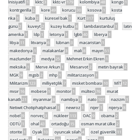
İnisiyatifi
1
kktc
3
kktc-vr
179
kolombiya
48
kongo
1
kontrgerilla
2
kore
49
korucu
30
kosova
1
kosta
rika
1
küba
2
küresel bak
1
Kürt
317
kurtuluş
günü
2
kuveyt
2
kuzey kutbu
4
lambdaistanbul
1
latin
amerika
1
ldp
1
letonya
1
lgbti
40
liberya
1
libya
11
litvanya
6
lübnan
3
macaristan
1
makedonya
1
malakanlar
3
mali
8
mayın
51
mazlumder
2
medya
25
Mehmet Erkin Ekren
1
meksika
1
Merve Arkun
1
Mesarvot
2
metin bayrak
2
MGK
9
mgsb
2
mhp
1
militarizasyon
1
Militarizm
123
milliyetçilik
7
misket bombası
10
MİT
12
mısır
16
mobese
1
monitor
1
mülteci
76
murat
kanatlı
21
myanmar
8
namibya
1
nato
107
nazizm
1
Netiwit Chotiphatphaisal
1
newroz
1
nijer
1
nijerya
8
nobel
9
norveç
3
nükleer
113
OAC
9
obama
2
ODTÜ
1
ohal
43
ortadoğu
15
osman murat ülke
2
otorite
1
Oyak
10
oyuncak silah
4
özel güvenlik
11