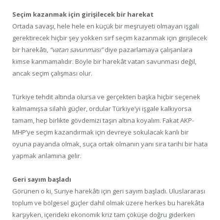
Seçim kazanmak için girişilecek bir harekat
Ortada savaşı, hele hele en küçük bir meşruiyeti olmayan işgali
gerektirecek hiçbir şey yokken sırf seçim kazanmak için girişilecek
bir harekâtı,
“vatan savunması”
diye pazarlamaya çalışanlara
kimse kanmamalıdır. Böyle bir harekât vatan savunması değil,
ancak seçim çalışması olur.
Türkiye tehdit altında olursa ve gerçekten başka hiçbir seçenek
kalmamışsa silahlı güçler, ordular Türkiye’yi işgale kalkıyorsa
tamam, hep birlikte gövdemizi taşın altına koyalım. Fakat AKP-
MHP’ye seçim kazandırmak için devreye sokulacak kanlı bir
oyuna payanda olmak, suça ortak olmanın yanı sıra tarihi bir hata
yapmak anlamına gelir.
Geri sayım başladı
Görünen o ki, Suriye harekâtı için geri sayım başladı. Uluslararası
toplum ve bölgesel güçler dahil olmak üzere herkes bu harekâta
karşıyken, içerideki ekonomik kriz tam çöküşe doğru giderken