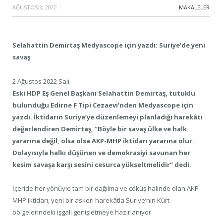
AĞUSTOS 3, 2022
·
MAKALELER
Selahattin Demirtaş Medyascope için yazdı: Suriye’de yeni
savaş
2 Ağustos 2022 Salı
Eski HDP Eş Genel Başkanı Selahattin Demirtaş, tutuklu
bulunduğu Edirne F Tipi Cezaevi’nden Medyascope için
yazdı. İktidarın Suriye’ye düzenlemeyi planladığı harekâtı
değerlendiren Demirtaş, “Böyle bir savaş ülke ve halk
yararına değil, olsa olsa AKP-MHP iktidarı yararına olur.
Dolayısıyla halkı düşünen ve demokrasiyi savunan her
kesim savaşa karşı sesini cesurca yükseltmelidir” dedi.
İçeride her yönüyle tam bir dağılma ve çöküş halinde olan AKP-
MHP iktidarı, yeni bir askeri harekâtla Suriye’nin Kürt
bölgelerindeki işgali genişletmeye hazırlanıyor.