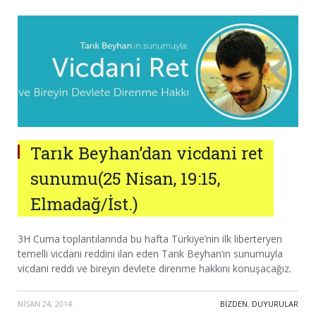
Tarık Beyhan’dan vicdani ret
sunumu(25 Nisan, 19:15,
Elmadağ/İst.)
3H Cuma toplantılarında bu hafta Türkiye’nin ilk liberteryen
temelli vicdani reddini ilan eden Tarık Beyhan’ın sunumuyla
vicdani reddi ve bireyin devlete direnme hakkını konuşacağız.
NISAN 24, 2014
·
BIZDEN
,
DUYURULAR