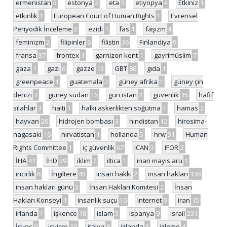
ermenistan
5
estonya
2
eta
5
etiyopya
4
Etkiniz
1
etkinlik
1
European Court of Human Rights
1
Evrensel
Periyodik İnceleme
2
ezidi
1
fas
1
faşizm
4
feminizm
2
filipinler
6
filistin
36
Finlandiya
9
fransa
37
frontex
1
garnizon kent
1
gayrimüslim
7
gaza
1
gazi
6
gazze
13
GBT
86
gıda
1
greenpeace
1
guatemala
2
güney afrika
1
güney çin
denizi
3
güney sudan
16
gürcistan
2
güvenlik
35
hafif
silahlar
3
haiti
1
halkı askerlikten soğutma
1
hamas
2
hayvan
20
hidrojen bombası
3
hindistan
12
hirosima-
nagasaki
16
hırvatistan
1
hollanda
5
hrw
31
Human
Rights Committee
1
iç güvenlik
67
ICAN
3
IFOR
2
İHA
41
İHD
29
iklim
7
iltica
1
inan mayıs aru
1
incirlik
6
İngiltere
45
insan hakkı
2
insan hakları
138
insan hakları günü
2
İnsan Hakları Komitesi
2
İnsan
Hakları Konseyi
1
insanlık suçu
10
internet
9
iran
15
irlanda
1
işkence
18
islam
5
ispanya
9
israil
231
İsveç
9
isviçre
10
italya
8
izlanda
3
izleme
4