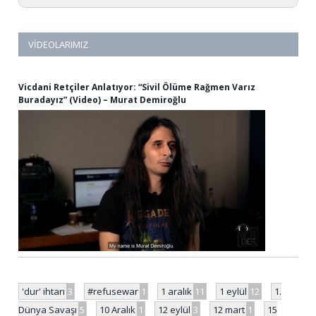
VIDEOLARIMIZ
Vicdani Retçiler Anlatıyor: “Sivil Ölüme Rağmen Varız
Buradayız” (Video) – Murat Demiroğlu
'dur' ihtarı
3
#refusewar
1
1 aralık
11
1 eylül
12
1.
Dünya Savaşı
5
10 Aralık
1
12 eylül
3
12 mart
1
15