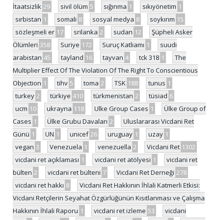
İtaatsizlik
29
sivil ölüm
5
sığınma
1
sıkıyönetim
1
sırbistan
1
somali
8
sosyal medya
8
soykırım
15
sözleşmeli er
17
srilanka
2
sudan
12
Şüpheli Asker
Ölümleri
358
Suriye
172
Suruç Katliamı
1
suudi
arabistan
45
tayland
16
tayvan
4
tck 318
1
The
Multiplier Effect Of The Violation Of The Right To Conscientious
Objection
1
tihv
5
toma
2
TSK
188
tunus
1
turkey
2
türkiye
410
türkmenistan
2
tüsiad
6
ucm
10
ukrayna
118
Ulke Group Cases
1
Ülke Group of
Cases
1
Ülke Grubu Davaları
2
Uluslararası Vicdani Ret
Günü
1
UN
1
unicef
26
uruguay
1
uzay
1
vegan
3
Venezuela
1
venezuella
2
Vicdani Ret
1302
vicdani ret açıklaması
1
vicdani ret atölyesi
1
vicdani ret
bülten
2
vicdani ret bülteni
7
Vicdani Ret Derneği
278
vicdani ret hakkı
8
Vicdani Ret Hakkının İhlali Katmerli Etkisi:
Vicdani Retçilerin Seyahat Özgürlüğünün Kısıtlanması ve Çalışma
Hakkının İhlali Raporu
1
vicdani ret izleme
53
vicdani