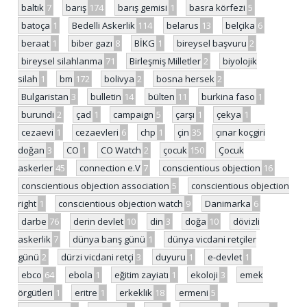
baltık
7
barış
174
barış gemisi
1
basra körfezi
5
batoça
1
Bedelli Askerlik
114
belarus
13
belçika
6
beraat
1
biber gazı
8
BİKG
1
bireysel başvuru
2
bireysel silahlanma
71
Birleşmiş Milletler
2
biyolojik
silah
1
bm
172
bolivya
2
bosna hersek
2
Bulgaristan
3
bulletin
14
bülten
11
burkina faso
1
burundi
2
çad
1
campaign
5
çarşı
1
çekya
1
cezaevi
1
cezaevleri
6
chp
1
çin
35
çınar koçgiri
doğan
3
CO
1
CO Watch
2
çocuk
150
Çocuk
askerler
45
connection e.V
7
conscientious objection
16
conscientious objection association
5
conscientious objection
right
1
conscientious objection watch
9
Danimarka
6
darbe
76
derin devlet
10
din
3
doğa
10
dövizli
askerlik
7
dünya barış günü
1
dünya vicdani retçiler
günü
2
dürzi vicdani retçi
3
duyuru
1
e-devlet
1
ebco
64
ebola
1
eğitim zayiatı
1
ekoloji
3
emek
örgütleri
1
eritre
1
erkeklik
18
ermeni
5