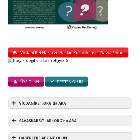
Vicdani Ret Hakkı ve Hakkın Kullanılması – Davut Erkan
ÜYE OLUN
DESTEK OLUN
VİCDANİRET.ORG'da ARA
SAVASKARSİTLARİ.ORG'da ARA
HABERLERE ABONE OLUN