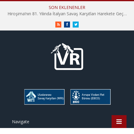
SON EKLENENLER
Hiroşima’nın 81. Yılında İtalyan Savaş Karşıtları Harekete Geçti: “Hatırlamak yeterli değil”
RSS
Facebook
Twitter
Navigate