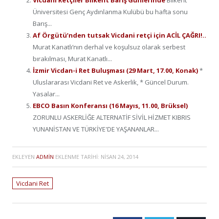
Vicdani Retçiler Bilkent Barış Günlerinde
Bilkent
Üniversitesi Genç Aydınlanma Kulübü bu hafta sonu
Barış...
Af Örgütü’nden tutsak Vicdani retçi için ACİL ÇAĞRI!..
Murat Kanatlı’nın derhal ve koşulsuz olarak serbest
bırakılması, Murat Kanatlı...
İzmir Vicdan-i Ret Buluşması (29 Mart, 17.00, Konak)
*
Uluslararası Vicdani Ret ve Askerlik, * Güncel Durum.
Yasalar...
EBCO Basın Konferansı (16 Mayıs, 11.00, Brüksel)
ZORUNLU ASKERLİĞE ALTERNATİF SİVİL HİZMET KIBRIS
YUNANİSTAN VE TÜRKİYE'DE YAŞANANLAR...
EKLEYEN
ADMIN
EKLENME TARIHI:
NISAN 24, 2014
Vicdani Ret