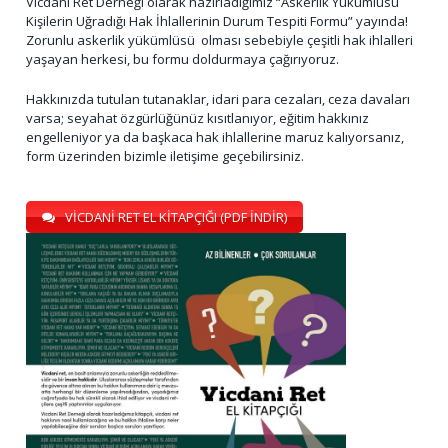
Vicdani Ret Derneği olarak hazırladığımız “Askerlik Yükümlüsü
Kişilerin Uğradığı Hak İhlallerinin Durum Tespiti Formu” yayında!
Zorunlu askerlik yükümlüsü olması sebebiyle çeşitli hak ihlalleri
yaşayan herkesi, bu formu doldurmaya çağırıyoruz.
Hakkınızda tutulan tutanaklar, idari para cezaları, ceza davaları
varsa; seyahat özgürlüğünüz kısıtlanıyor, eğitim hakkınız
engelleniyor ya da başkaca hak ihlallerine maruz kalıyorsanız,
form üzerinden bizimle iletişime geçebilirsiniz.
VİCDANİ RET EL KİTAPÇIĞI (PDF İNDİR)