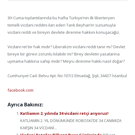
3H Cuma toplantılarında bu hafta Türkiye’nin ilk liberteryen
temelli vicdani reddini ilan eden Tarık Beyhan’ın sunumuyla
vicdani reddi ve bireyin devlete direnme hakkını konuşacağız.
Vicdani ret bir hak mıdır? Liberalizm vicdani reddi tanır mı? Devlet
bireye bir görevi zorunlu kılabilir mi? Birey devletin yasalarına
uymama hakkına sahip midir? Meşru direnme hakkı nasıl doğar?
Cumhuriyet Cad. Belvu Apt. No:107/2 Elmadağ, Şişli, 34437 İstanbul
facebook.com
Ayrıca Bakınız:
Katliamın 2. yılında 34 vicdani retçi arıyoruz!
KATLİAMIN 2. YIL DÖNÜMÜNDE ROBOSKİ’DE 34 CANIMIZA
KARŞIN 34 VİCDANİ...