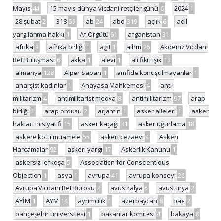
Mayıs
44
15 mayıs dünya vicdani retçiler günü
6
2024
1
28 şubat
2
318
59
ab
24
abd
319
açlık
6
adil
yargılanma hakkı
1
Af Örgütü
61
afganistan
31
afrika
9
afrika birliği
1
agit
1
aihm
26
Akdeniz Vicdani
Ret Buluşması
6
akka
1
alevi
1
ali fikri ışık
13
almanya
128
Alper Sapan
1
amfide konuşulmayanlar
1
anarşist kadınlar
1
Anayasa Mahkemesi
4
anti-
militarizm
4
antimilitarist medya
8
antimilitarizm
97
arap
birliği
1
arap ordusu
2
arjantin
1
asker aileleri
1
asker
hakları inisiyatifi
15
asker kaçağı
31
asker uğurlama
18
askere kötü muamele
55
askeri cezaevi
4
Askeri
Harcamalar
92
askeri yargı
17
Askerlik Kanunu
1
askersiz lefkoşa
5
Association for Conscientious
Objection
1
asya
1
avrupa
41
avrupa konseyi
26
Avrupa Vicdani Ret Bürosu
2
avustralya
5
avusturya
2
AYİM
1
AYM
14
ayrımcılık
1
azerbaycan
8
bae
2
bahçeşehir üniversitesi
1
bakanlar komitesi
4
bakaya
8