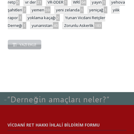
retçi
5
vr der
21
VR-DDER
1
WRİ
64
yayın
1
yehova
şahitleri
7
yemen
59
yeni zelanda
1
yeniçağ
1
yılık
rapor
1
yoklama kaçağı
2
Yunan Vicdani Retçiler
Derneği
1
yunanistan
40
Zorunlu Askerlik
183
YAZI EKLE
VİCDANİ RET HAKKI İHLALİ BİLDİRİM FORMU