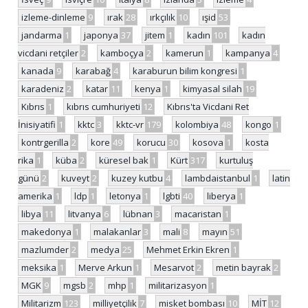
izleme-dinleme
9
ırak
28
ırkçılık
10
ışid
53
jandarma
1
japonya
37
jitem
1
kadın
101
kadın
vicdani retçiler
2
kamboçya
2
kamerun
1
kampanya
4
kanada
9
karabağ
4
karaburun bilim kongresi
1
karadeniz
2
katar
11
kenya
1
kimyasal silah
19
Kıbrıs
1
kıbrıs cumhuriyeti
12
Kıbrıs'ta Vicdani Ret
İnisiyatifi
1
kktc
3
kktc-vr
179
kolombiya
48
kongo
1
kontrgerilla
2
kore
49
korucu
30
kosova
1
kosta
rika
1
küba
2
küresel bak
1
Kürt
317
kurtuluş
günü
2
kuveyt
2
kuzey kutbu
4
lambdaistanbul
1
latin
amerika
1
ldp
1
letonya
1
lgbti
40
liberya
1
libya
11
litvanya
6
lübnan
3
macaristan
1
makedonya
1
malakanlar
3
mali
8
mayın
51
mazlumder
2
medya
25
Mehmet Erkin Ekren
1
meksika
1
Merve Arkun
1
Mesarvot
2
metin bayrak
2
MGK
9
mgsb
2
mhp
1
militarizasyon
1
Militarizm
123
milliyetçilik
7
misket bombası
10
MİT
12