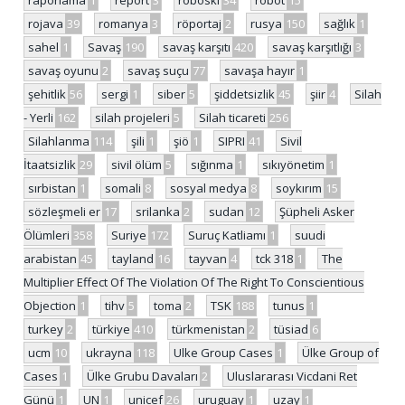
rojava
39
romanya
3
röportaj
2
rusya
150
sağlık
1
sahel
1
Savaş
190
savaş karşıtı
420
savaş karşıtlığı
3
savaş oyunu
2
savaş suçu
77
savaşa hayır
1
şehitlik
56
sergi
1
siber
5
şiddetsizlik
45
şiir
4
Silah
- Yerli
162
silah projeleri
5
Silah ticareti
256
Silahlanma
114
şili
1
şiö
1
SIPRI
41
Sivil
İtaatsizlik
29
sivil ölüm
5
sığınma
1
sıkıyönetim
1
sırbistan
1
somali
8
sosyal medya
8
soykırım
15
sözleşmeli er
17
srilanka
2
sudan
12
Şüpheli Asker
Ölümleri
358
Suriye
172
Suruç Katliamı
1
suudi
arabistan
45
tayland
16
tayvan
4
tck 318
1
The
Multiplier Effect Of The Violation Of The Right To Conscientious
Objection
1
tihv
5
toma
2
TSK
188
tunus
1
turkey
2
türkiye
410
türkmenistan
2
tüsiad
6
ucm
10
ukrayna
118
Ulke Group Cases
1
Ülke Group of
Cases
1
Ülke Grubu Davaları
2
Uluslararası Vicdani Ret
Günü
1
UN
1
unicef
26
uruguay
1
uzay
1