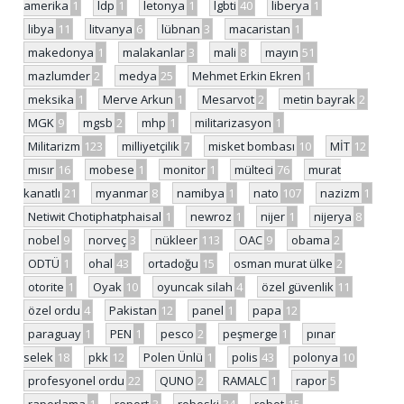
amerika
1
ldp
1
letonya
1
lgbti
40
liberya
1
libya
11
litvanya
6
lübnan
3
macaristan
1
makedonya
1
malakanlar
3
mali
8
mayın
51
mazlumder
2
medya
25
Mehmet Erkin Ekren
1
meksika
1
Merve Arkun
1
Mesarvot
2
metin bayrak
2
MGK
9
mgsb
2
mhp
1
militarizasyon
1
Militarizm
123
milliyetçilik
7
misket bombası
10
MİT
12
mısır
16
mobese
1
monitor
1
mülteci
76
murat
kanatlı
21
myanmar
8
namibya
1
nato
107
nazizm
1
Netiwit Chotiphatphaisal
1
newroz
1
nijer
1
nijerya
8
nobel
9
norveç
3
nükleer
113
OAC
9
obama
2
ODTÜ
1
ohal
43
ortadoğu
15
osman murat ülke
2
otorite
1
Oyak
10
oyuncak silah
4
özel güvenlik
11
özel ordu
4
Pakistan
12
panel
1
papa
12
paraguay
1
PEN
1
pesco
2
peşmerge
1
pınar
selek
18
pkk
12
Polen Ünlü
1
polis
43
polonya
10
profesyonel ordu
22
QUNO
2
RAMALC
1
rapor
5
raporlama
1
report
3
roboski
34
robot
15