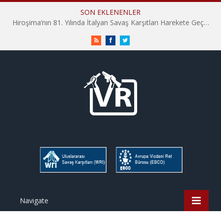
SON EKLENENLER
Hiroşima’nın 81. Yılında İtalyan Savaş Karşıtları Harekete Geçti: “Hatırlamak yeterli değil”
RSS
Facebook
Twitter
Navigate