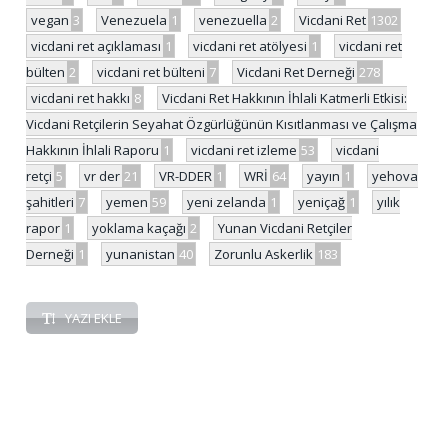
vegan
3
Venezuela
1
venezuella
2
Vicdani Ret
1302
vicdani ret açıklaması
1
vicdani ret atölyesi
1
vicdani ret
bülten
2
vicdani ret bülteni
7
Vicdani Ret Derneği
278
vicdani ret hakkı
8
Vicdani Ret Hakkının İhlali Katmerli Etkisi:
Vicdani Retçilerin Seyahat Özgürlüğünün Kısıtlanması ve Çalışma
Hakkının İhlali Raporu
1
vicdani ret izleme
53
vicdani
retçi
5
vr der
21
VR-DDER
1
WRİ
64
yayın
1
yehova
şahitleri
7
yemen
59
yeni zelanda
1
yeniçağ
1
yılık
rapor
1
yoklama kaçağı
2
Yunan Vicdani Retçiler
Derneği
1
yunanistan
40
Zorunlu Askerlik
183
YAZI EKLE