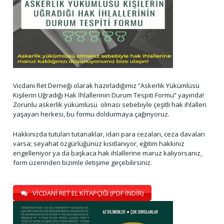
Vicdani Ret Derneği olarak hazırladığımız “Askerlik Yükümlüsü
Kişilerin Uğradığı Hak İhlallerinin Durum Tespiti Formu” yayında!
Zorunlu askerlik yükümlüsü olması sebebiyle çeşitli hak ihlalleri
yaşayan herkesi, bu formu doldurmaya çağırıyoruz.
Hakkınızda tutulan tutanaklar, idari para cezaları, ceza davaları
varsa; seyahat özgürlüğünüz kısıtlanıyor, eğitim hakkınız
engelleniyor ya da başkaca hak ihlallerine maruz kalıyorsanız,
form üzerinden bizimle iletişime geçebilirsiniz.
VİCDANİ RET EL KİTAPÇIĞI (PDF İNDİR)