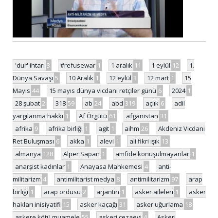
'dur' ihtarı
3
#refusewar
1
1 aralık
11
1 eylül
12
1.
Dünya Savaşı
5
10 Aralık
1
12 eylül
3
12 mart
1
15
Mayıs
44
15 mayıs dünya vicdani retçiler günü
6
2024
1
28 şubat
2
318
59
ab
24
abd
319
açlık
6
adil
yargılanma hakkı
1
Af Örgütü
61
afganistan
31
afrika
9
afrika birliği
1
agit
1
aihm
26
Akdeniz Vicdani
Ret Buluşması
6
akka
1
alevi
1
ali fikri ışık
13
almanya
128
Alper Sapan
1
amfide konuşulmayanlar
1
anarşist kadınlar
1
Anayasa Mahkemesi
4
anti-
militarizm
4
antimilitarist medya
8
antimilitarizm
97
arap
birliği
1
arap ordusu
2
arjantin
1
asker aileleri
1
asker
hakları inisiyatifi
15
asker kaçağı
31
asker uğurlama
18
askere kötü muamele
55
askeri cezaevi
4
Askeri