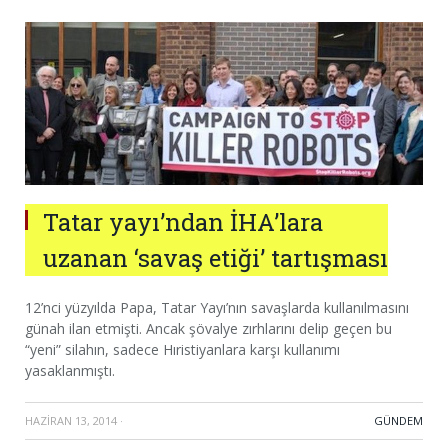
Tatar yayı’ndan İHA’lara
uzanan ‘savaş etiği’ tartışması
12’nci yüzyılda Papa, Tatar Yayı’nın savaşlarda kullanılmasını
günah ilan etmişti. Ancak şövalye zırhlarını delip geçen bu
“yeni” silahın, sadece Hıristiyanlara karşı kullanımı
yasaklanmıştı.
HAZIRAN 13, 2014
·
GÜNDEM