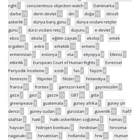
right
1
conscientious objection watch
9
Danimarka
6
darbe
76
derin devlet
10
din
3
doğa
10
dövizli
askerlik
7
dünya barış günü
1
dünya vicdani retçiler
günü
2
dürzi vicdani retçi
3
duyuru
1
e-devlet
1
ebco
64
ebola
1
eğitim zayiatı
1
ekoloji
3
emek
örgütleri
1
eritre
1
erkeklik
18
ermeni
5
ermenistan
5
estonya
2
eta
5
etiyopya
4
Etkiniz
1
etkinlik
1
European Court of Human Rights
1
Evrensel
Periyodik İnceleme
2
ezidi
1
fas
1
faşizm
4
feminizm
2
filipinler
6
filistin
36
Finlandiya
9
fransa
37
frontex
1
garnizon kent
1
gayrimüslim
7
gaza
1
gazi
6
gazze
13
GBT
86
gıda
1
greenpeace
1
guatemala
2
güney afrika
1
güney çin
denizi
3
güney sudan
16
gürcistan
2
güvenlik
35
hafif
silahlar
3
haiti
1
halkı askerlikten soğutma
1
hamas
2
hayvan
20
hidrojen bombası
3
hindistan
12
hirosima-
nagasaki
16
hırvatistan
1
hollanda
5
hrw
31
Human