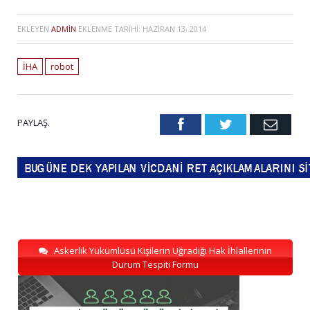
EKLEYEN
ADMIN
EKLENME TARIHI:
HAZIRAN 13, 2014
İHA
robot
PAYLAŞ.
Facebook
Twitter
Emai
Askerlik Yükümlüsü Kişilerin Uğradığı Hak İhlallerinin
Durum Tespiti Formu