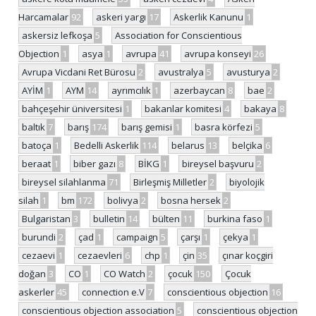
Harcamalar
92
askeri yargı
17
Askerlik Kanunu
1
askersiz lefkoşa
5
Association for Conscientious
Objection
1
asya
1
avrupa
41
avrupa konseyi
26
Avrupa Vicdani Ret Bürosu
2
avustralya
5
avusturya
2
AYİM
1
AYM
14
ayrımcılık
1
azerbaycan
8
bae
2
bahçeşehir üniversitesi
1
bakanlar komitesi
4
bakaya
8
baltık
7
barış
174
barış gemisi
1
basra körfezi
5
batoça
1
Bedelli Askerlik
114
belarus
13
belçika
6
beraat
1
biber gazı
8
BİKG
1
bireysel başvuru
2
bireysel silahlanma
71
Birleşmiş Milletler
2
biyolojik
silah
1
bm
172
bolivya
2
bosna hersek
2
Bulgaristan
3
bulletin
14
bülten
11
burkina faso
1
burundi
2
çad
1
campaign
5
çarşı
1
çekya
1
cezaevi
1
cezaevleri
6
chp
1
çin
35
çınar koçgiri
doğan
3
CO
1
CO Watch
2
çocuk
150
Çocuk
askerler
45
connection e.V
7
conscientious objection
16
conscientious objection association
5
conscientious objection