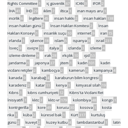
Rights Committee
1
iç güvenlik
67
ICAN
3
IFOR
2
İHA
41
İHD
29
iklim
7
iltica
1
inan mayıs aru
1
incirlik
6
İngiltere
45
insan hakkı
2
insan hakları
138
insan hakları günü
2
İnsan Hakları Komitesi
2
İnsan
Hakları Konseyi
1
insanlık suçu
10
internet
9
iran
15
irlanda
1
işkence
18
islam
5
ispanya
9
israil
231
İsveç
9
isviçre
10
italya
8
izlanda
3
izleme
4
izleme-dinleme
9
ırak
28
ırkçılık
10
ışid
53
jandarma
1
japonya
37
jitem
1
kadın
101
kadın
vicdani retçiler
2
kamboçya
2
kamerun
1
kampanya
4
kanada
9
karabağ
4
karaburun bilim kongresi
1
karadeniz
2
katar
11
kenya
1
kimyasal silah
19
Kıbrıs
1
kıbrıs cumhuriyeti
12
Kıbrıs'ta Vicdani Ret
İnisiyatifi
1
kktc
3
kktc-vr
179
kolombiya
48
kongo
1
kontrgerilla
2
kore
49
korucu
30
kosova
1
kosta
rika
1
küba
2
küresel bak
1
Kürt
317
kurtuluş
günü
2
kuveyt
2
kuzey kutbu
4
lambdaistanbul
1
latin