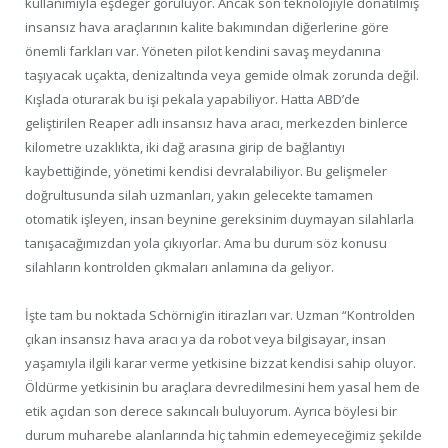
kullanımıyla eşdeğer görülüyor. Ancak son teknolojiyle donatılmış
insansız hava araçlarının kalite bakımından diğerlerine göre
önemli farkları var. Yöneten pilot kendini savaş meydanına
taşıyacak uçakta, denizaltında veya gemide olmak zorunda değil.
Kışlada oturarak bu işi pekala yapabiliyor. Hatta ABD’de
geliştirilen Reaper adlı insansız hava aracı, merkezden binlerce
kilometre uzaklıkta, iki dağ arasına girip de bağlantıyı
kaybettiğinde, yönetimi kendisi devralabiliyor. Bu gelişmeler
doğrultusunda silah uzmanları, yakın gelecekte tamamen
otomatik işleyen, insan beynine gereksinim duymayan silahlarla
tanışacağımızdan yola çıkıyorlar. Ama bu durum söz konusu
silahların kontrolden çıkmaları anlamına da geliyor.
İşte tam bu noktada Schörnig’in itirazları var. Uzman “Kontrolden
çıkan insansız hava aracı ya da robot veya bilgisayar, insan
yaşamıyla ilgili karar verme yetkisine bizzat kendisi sahip oluyor.
Öldürme yetkisinin bu araçlara devredilmesini hem yasal hem de
etik açıdan son derece sakıncalı buluyorum. Ayrıca böylesi bir
durum muharebe alanlarında hiç tahmin edemeyeceğimiz şekilde