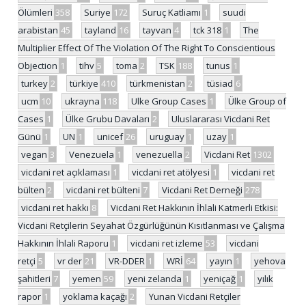
Ölümleri
358
Suriye
172
Suruç Katliamı
1
suudi
arabistan
45
tayland
16
tayvan
4
tck 318
1
The
Multiplier Effect Of The Violation Of The Right To Conscientious
Objection
1
tihv
5
toma
2
TSK
188
tunus
1
turkey
2
türkiye
410
türkmenistan
2
tüsiad
6
ucm
10
ukrayna
118
Ulke Group Cases
1
Ülke Group of
Cases
1
Ülke Grubu Davaları
2
Uluslararası Vicdani Ret
Günü
1
UN
1
unicef
26
uruguay
1
uzay
1
vegan
3
Venezuela
1
venezuella
2
Vicdani Ret
1302
vicdani ret açıklaması
1
vicdani ret atölyesi
1
vicdani ret
bülten
2
vicdani ret bülteni
7
Vicdani Ret Derneği
278
vicdani ret hakkı
8
Vicdani Ret Hakkının İhlali Katmerli Etkisi:
Vicdani Retçilerin Seyahat Özgürlüğünün Kısıtlanması ve Çalışma
Hakkının İhlali Raporu
1
vicdani ret izleme
53
vicdani
retçi
5
vr der
21
VR-DDER
1
WRİ
64
yayın
1
yehova
şahitleri
7
yemen
59
yeni zelanda
1
yeniçağ
1
yılık
rapor
1
yoklama kaçağı
2
Yunan Vicdani Retçiler