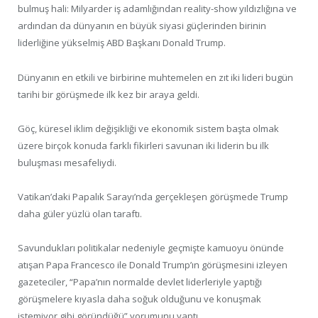
bulmuş hali: Milyarder iş adamlığından reality-show yıldızlığına ve
ardından da dünyanın en büyük siyasi güçlerinden birinin
liderliğine yükselmiş ABD Başkanı Donald Trump.
Dünyanın en etkili ve birbirine muhtemelen en zıt iki lideri bugün
tarihi bir görüşmede ilk kez bir araya geldi.
Göç, küresel iklim değişikliği ve ekonomik sistem başta olmak
üzere birçok konuda farklı fikirleri savunan iki liderin bu ilk
buluşması mesafeliydi.
Vatikan’daki Papalık Sarayı’nda gerçekleşen görüşmede Trump
daha güler yüzlü olan taraftı.
Savundukları politikalar nedeniyle geçmişte kamuoyu önünde
atışan Papa Francesco ile Donald Trump’ın görüşmesini izleyen
gazeteciler, “Papa’nın normalde devlet liderleriyle yaptığı
görüşmelere kıyasla daha soğuk olduğunu ve konuşmak
istemiyor gibi göründüğü” yorumunu yaptı.