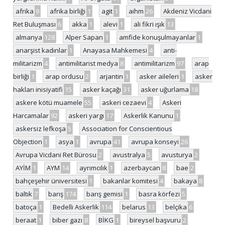
afrika
9
afrika birliği
1
agit
1
aihm
26
Akdeniz Vicdani
Ret Buluşması
6
akka
1
alevi
1
ali fikri ışık
13
almanya
128
Alper Sapan
1
amfide konuşulmayanlar
1
anarşist kadınlar
1
Anayasa Mahkemesi
4
anti-
militarizm
4
antimilitarist medya
8
antimilitarizm
97
arap
birliği
1
arap ordusu
2
arjantin
1
asker aileleri
1
asker
hakları inisiyatifi
15
asker kaçağı
31
asker uğurlama
18
askere kötü muamele
55
askeri cezaevi
4
Askeri
Harcamalar
92
askeri yargı
17
Askerlik Kanunu
1
askersiz lefkoşa
5
Association for Conscientious
Objection
1
asya
1
avrupa
41
avrupa konseyi
26
Avrupa Vicdani Ret Bürosu
2
avustralya
5
avusturya
2
AYİM
1
AYM
14
ayrımcılık
1
azerbaycan
8
bae
2
bahçeşehir üniversitesi
1
bakanlar komitesi
4
bakaya
8
baltık
7
barış
174
barış gemisi
1
basra körfezi
5
batoça
1
Bedelli Askerlik
114
belarus
13
belçika
6
beraat
1
biber gazı
8
BİKG
1
bireysel başvuru
2