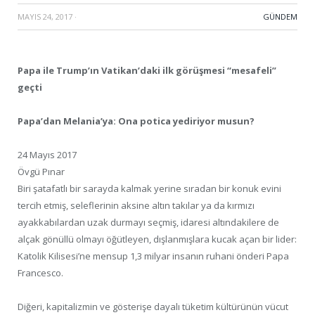
MAYIS 24, 2017
·
GÜNDEM
Papa ile Trump’ın Vatikan’daki ilk görüşmesi “mesafeli”
geçti
Papa’dan Melania’ya: Ona potica yediriyor musun?
24 Mayıs 2017
Övgü Pınar
Biri şatafatlı bir sarayda kalmak yerine sıradan bir konuk evini
tercih etmiş, seleflerinin aksine altın takılar ya da kırmızı
ayakkabılardan uzak durmayı seçmiş, idaresi altındakilere de
alçak gönüllü olmayı öğütleyen, dışlanmışlara kucak açan bir lider:
Katolik Kilisesi’ne mensup 1,3 milyar insanın ruhani önderi Papa
Francesco.
Diğeri, kapitalizmin ve gösterişe dayalı tüketim kültürünün vücut