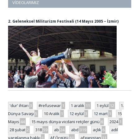
VIDEOLARIMIZ
2. Geleneksel Militurizm Festivali (14 Mayıs 2005 – İzmir)
'dur' ihtarı
3
#refusewar
1
1 aralık
11
1 eylül
12
1.
Dünya Savaşı
5
10 Aralık
1
12 eylül
3
12 mart
1
15
Mayıs
44
15 mayıs dünya vicdani retçiler günü
6
2024
1
28 şubat
2
318
59
ab
24
abd
319
açlık
6
adil
yargılanma hakkı
1
Af Örgütü
61
afganistan
31