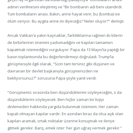
adının verilmesini eleştirmiş ve “Bir bombanın adı beni utandırdı:
Tüm bombaların anası. Bakın, anne hayat verir, bu (bomba) ise
ölüm veriyor. Bu aygıta anne mi diyeceğiz? Neler oluyor?” demişti.
Ancak Vatikan’a yakın kaynaklar, farklılıklarına rağmen iki liderin
de birbirlerinin önemini yadsımadığını ve kapıları tamamen
kapatmak istemediğini vurguluyor. Papa da 13 Mayıs’ta yaptığı bir
basın toplantısında bu değerlendirmeyi doğruladı. Trump’la
görüşmesiyle ilgili olarak, “Sizin tam tersiniz gibi düşünen ve
davranan bir devlet başkanıyla görüşmenizden ne
bekliyorsunuz?” sorusuna Papa şöyle yanıt verdi:
“Görüşmemiz sırasında ben düşündüklerimi söyleyeceğim, o da
düşündüklerini söyleyecek. Ben hiçbir zaman bir kişiyi
dinlemeden hakkında yargıda bulunmak istemem. Her zaman
kapalı olmayan kapılar vardır. En azından biraz da olsa açık olan
kapıları aramak, ortak noktalar üzerine konuşmak ve ileriye
gitmek gerekir. Barış, emek ister: her gün uğraş vermek gerekir.”