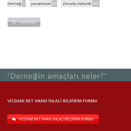
Derneği
1
yunanistan
40
Zorunlu Askerlik
183
YAZI EKLE
VİCDANİ RET HAKKI İHLALİ BİLDİRİM FORMU
VİCDANİ RET HAKKI İHLALİ BİLDİRİM FORMU