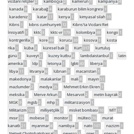
vicdani retçiler
2
kamboçya
2
kamerun
1
kampanya
4
kanada
9
karabağ
4
karaburun bilim kongresi
1
karadeniz
2
katar
11
kenya
1
kimyasal silah
19
Kıbrıs
1
kıbrıs cumhuriyeti
12
Kıbrıs'ta Vicdani Ret
İnisiyatifi
1
kktc
3
kktc-vr
179
kolombiya
48
kongo
1
kontrgerilla
2
kore
49
korucu
30
kosova
1
kosta
rika
1
küba
2
küresel bak
1
Kürt
317
kurtuluş
günü
2
kuveyt
2
kuzey kutbu
4
lambdaistanbul
1
latin
amerika
1
ldp
1
letonya
1
lgbti
40
liberya
1
libya
11
litvanya
6
lübnan
3
macaristan
1
makedonya
1
malakanlar
3
mali
8
mayın
51
mazlumder
2
medya
25
Mehmet Erkin Ekren
1
meksika
1
Merve Arkun
1
Mesarvot
2
metin bayrak
2
MGK
9
mgsb
2
mhp
1
militarizasyon
1
Militarizm
123
milliyetçilik
7
misket bombası
10
MİT
12
mısır
16
mobese
1
monitor
1
mülteci
76
murat
kanatlı
21
myanmar
8
namibya
1
nato
107
nazizm
1
Netiwit Chotiphatphaisal
1
newroz
1
nijer
1
nijerya
8