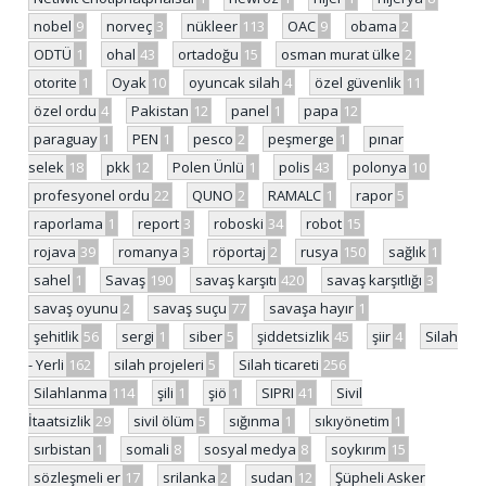
nobel
9
norveç
3
nükleer
113
OAC
9
obama
2
ODTÜ
1
ohal
43
ortadoğu
15
osman murat ülke
2
otorite
1
Oyak
10
oyuncak silah
4
özel güvenlik
11
özel ordu
4
Pakistan
12
panel
1
papa
12
paraguay
1
PEN
1
pesco
2
peşmerge
1
pınar
selek
18
pkk
12
Polen Ünlü
1
polis
43
polonya
10
profesyonel ordu
22
QUNO
2
RAMALC
1
rapor
5
raporlama
1
report
3
roboski
34
robot
15
rojava
39
romanya
3
röportaj
2
rusya
150
sağlık
1
sahel
1
Savaş
190
savaş karşıtı
420
savaş karşıtlığı
3
savaş oyunu
2
savaş suçu
77
savaşa hayır
1
şehitlik
56
sergi
1
siber
5
şiddetsizlik
45
şiir
4
Silah
- Yerli
162
silah projeleri
5
Silah ticareti
256
Silahlanma
114
şili
1
şiö
1
SIPRI
41
Sivil
İtaatsizlik
29
sivil ölüm
5
sığınma
1
sıkıyönetim
1
sırbistan
1
somali
8
sosyal medya
8
soykırım
15
sözleşmeli er
17
srilanka
2
sudan
12
Şüpheli Asker