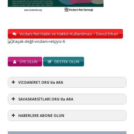
Vicdani Ret Hakkı ve Hakkın Kullanılması – Davut Erkan
ÜYE OLUN
DESTEK OLUN
VİCDANİRET.ORG'da ARA
SAVASKARSİTLARİ.ORG'da ARA
HABERLERE ABONE OLUN