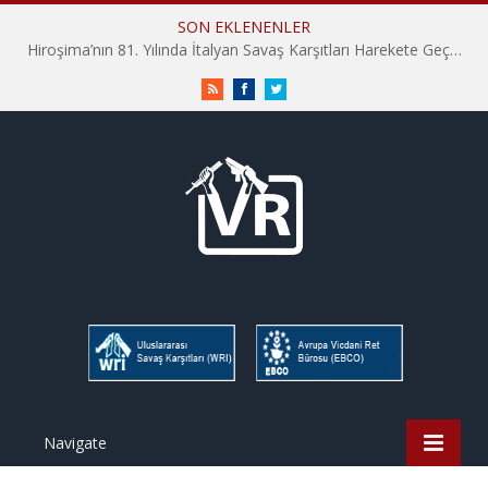
SON EKLENENLER
Hiroşima’nın 81. Yılında İtalyan Savaş Karşıtları Harekete Geçti: “Hatırlamak yeterli değil”
RSS
Facebook
Twitter
Navigate