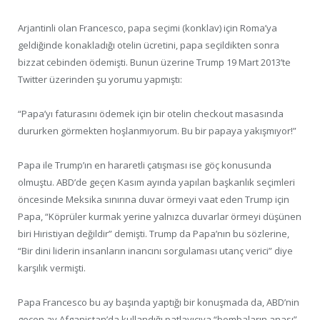
Arjantinli olan Francesco, papa seçimi (konklav) için Roma’ya
geldiğinde konakladığı otelin ücretini, papa seçildikten sonra
bizzat cebinden ödemişti. Bunun üzerine Trump 19 Mart 2013’te
Twitter üzerinden şu yorumu yapmıştı:
“Papa’yı faturasını ödemek için bir otelin checkout masasında
dururken görmekten hoşlanmıyorum. Bu bir papaya yakışmıyor!”
Papa ile Trump’ın en hararetli çatışması ise göç konusunda
olmuştu. ABD’de geçen Kasım ayında yapılan başkanlık seçimleri
öncesinde Meksika sınırına duvar örmeyi vaat eden Trump için
Papa, “Köprüler kurmak yerine yalnızca duvarlar örmeyi düşünen
biri Hıristiyan değildir” demişti. Trump da Papa’nın bu sözlerine,
“Bir dini liderin insanların inancını sorgulaması utanç verici” diye
karşılık vermişti.
Papa Francesco bu ay başında yaptığı bir konuşmada da, ABD’nin
geçen ay Afganistan’da kullandığı patlayıcıya “bombaların anası”