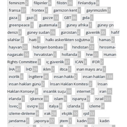
feminizm
2
filipinler
6
filistin
36
Finlandiya
9
fransa
37
frontex
1
garnizon kent
1
gayrimüslim
7
gaza
1
gazi
6
gazze
13
GBT
86
gıda
1
greenpeace
1
guatemala
2
güney afrika
1
güney çin
denizi
3
güney sudan
16
gürcistan
2
güvenlik
35
hafif
silahlar
3
haiti
1
halkı askerlikten soğutma
1
hamas
2
hayvan
20
hidrojen bombası
3
hindistan
12
hirosima-
nagasaki
16
hırvatistan
1
hollanda
5
hrw
31
Human
Rights Committee
1
iç güvenlik
67
ICAN
3
IFOR
2
İHA
41
İHD
29
iklim
7
iltica
1
inan mayıs aru
1
incirlik
6
İngiltere
45
insan hakkı
2
insan hakları
138
insan hakları günü
2
İnsan Hakları Komitesi
2
İnsan
Hakları Konseyi
1
insanlık suçu
10
internet
9
iran
15
irlanda
1
işkence
18
islam
5
ispanya
9
israil
231
İsveç
9
isviçre
10
italya
8
izlanda
3
izleme
4
izleme-dinleme
9
ırak
28
ırkçılık
10
ışid
53
jandarma
1
japonya
37
jitem
1
kadın
101
kadın