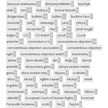
bireysel silahlanma
71
Birleşmiş Milletler
2
biyolojik
silah
1
bm
172
bolivya
2
bosna hersek
2
Bulgaristan
3
bulletin
14
bülten
11
burkina faso
1
burundi
2
çad
1
campaign
5
çarşı
1
çekya
1
cezaevi
1
cezaevleri
6
chp
1
çin
35
çınar koçgiri
doğan
3
CO
1
CO Watch
2
çocuk
150
Çocuk
askerler
45
connection e.V
7
conscientious objection
16
conscientious objection association
5
conscientious objection
right
1
conscientious objection watch
9
Danimarka
6
darbe
76
derin devlet
10
din
3
doğa
10
dövizli
askerlik
7
dünya barış günü
1
dünya vicdani retçiler
günü
2
dürzi vicdani retçi
3
duyuru
1
e-devlet
1
ebco
64
ebola
1
eğitim zayiatı
1
ekoloji
3
emek
örgütleri
1
eritre
1
erkeklik
18
ermeni
5
ermenistan
5
estonya
2
eta
5
etiyopya
4
Etkiniz
1
etkinlik
1
European Court of Human Rights
1
Evrensel
Periyodik İnceleme
2
ezidi
1
fas
1
faşizm
4