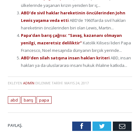
ülkelerinde yaşanan krizin yeniden bir iç...
ABD’de sivil haklar hareketinin öncülerinden John
Lewis yaşama veda etti
ABD’de 1960’larda sivil hakları
hareketinin öncülerinden biri olan Lewis, Martin...
Papa’dan barış çağrısı: “Savaş, kazananı olmayan
yenilgi, mazeretsiz deliliktir”
Katolik Kilisesi lideri Papa
Francesco, Noel mesajında dünyanın birçok yerinde...
ABD’den silah satışına insan hakları kriteri
ABD, insan
hakları ya da uluslararası insani hukuk ihlaline katkıda...
EKLEYEN
ADMIN
EKLENME TARIHI:
MAYIS 24, 2017
abd
barış
papa
PAYLAŞ.
Facebook
Twitter
Emai