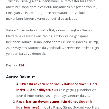
Trump’ın ulusal güvenlik danışmanı H.R. McMaster bu gezinin
önemini, “Daha önce hiçbir ABD başkanı tek bir gezide Yahudi,
Hıristiyan ve İslam inançlarının ana vatanlarını ve kutsal
mekanlarını birden ziyaret etmedi” diye açıkladı.
Vatikan’ın ardından Roma’da İtalya Cumhurbaşkanı Sergio
Mattarella ve Başbakan Paolo Gentiloni ile de görüşmesi
beklenen Donald Trump, daha sonra Brüksel’e gidecek. Trump,
26-27 Mayıs’ta Taormina’da yapılacak G7 zirvesine katılmak için
yeniden İtalya’ya dönecek.
Kaynak:
T24
Ayrıca Bakınız:
ABD’li eski askerlerden Sioux Kabile Şefine: Sizleri
incittik, özür diliyoruz
ABD’nin geçmiş günahları için
özür dileme konuşmasını yapmayı Vietnam’da ve...
Papa, barışın devam etmesi için Güney Sudan’lı
liderlerin ayağını öptü
Papa, Güney Sudanlı yetkililere